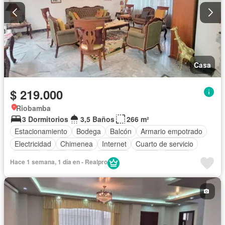
Casa
$ 219.000
Riobamba
3 Dormitorios
3,5 Baños
266 m²
Estacionamiento
Bodega
Balcón
Armario empotrado
Electricidad
Chimenea
Internet
Cuarto de servicio
Terraza
Agua
Patio
Conserje
Jardín
Parrilla
Hace 1 semana, 1 día en - Realpro
Biblioteca