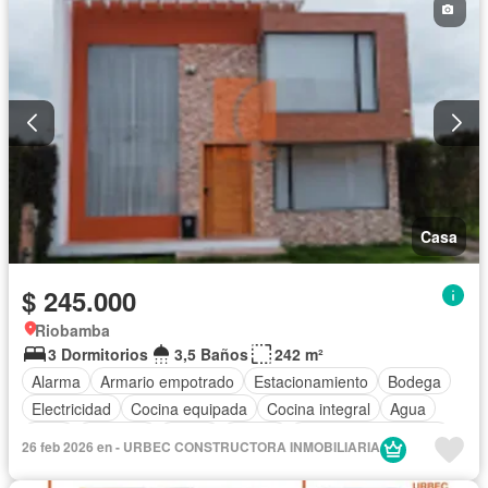
Casa
$ 245.000
Riobamba
3 Dormitorios
3,5 Baños
242 m²
Alarma
Armario empotrado
Estacionamiento
Bodega
Electricidad
Cocina equipada
Cocina integral
Agua
Patio
Conserje
Jardín
Parrilla
Garita de guardianía
26 feb 2026 en - URBEC CONSTRUCTORA INMOBILIARIA
Seguridad
Cancha de tenis