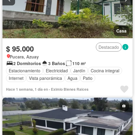
Casa
$ 95.000
Destacado
Pucara, Azuay
2 Dormitorios
3 Baños
110 m²
Estacionamiento
Electricidad
Jardín
Cocina integral
Internet
Vista panorámica
Agua
Patio
Hace 1 semana, 1 día en - Eximio Bienes Raices