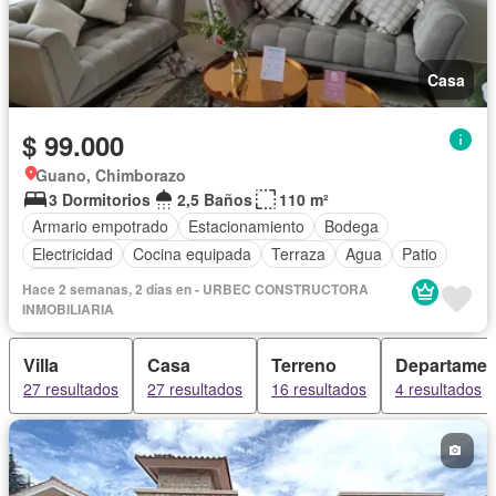
Casa
$ 99.000
Guano, Chimborazo
3 Dormitorios
2,5 Baños
110 m²
Armario empotrado
Estacionamiento
Bodega
Electricidad
Cocina equipada
Terraza
Agua
Patio
Jardín
Hace 2 semanas, 2 días en - URBEC CONSTRUCTORA
INMOBILIARIA
Villa
Casa
Terreno
Departamen
27 resultados
27 resultados
16 resultados
4 resultados