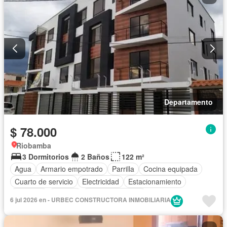
Departamento
$ 78.000
Riobamba
3 Dormitorios
2 Baños
122 m²
Agua
Armario empotrado
Parrilla
Cocina equipada
Cuarto de servicio
Electricidad
Estacionamiento
Conserje
Terraza
Vista panorámica
6 jul 2026 en - URBEC CONSTRUCTORA INMOBILIARIA