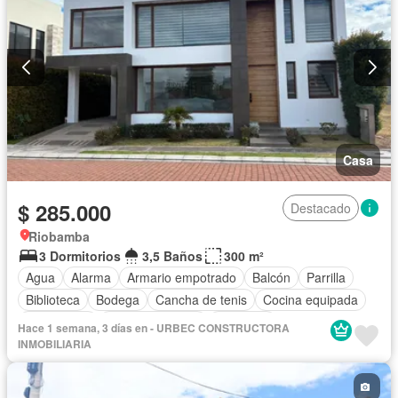
Casa
$ 285.000
Destacado
Riobamba
3 Dormitorios
3,5 Baños
300 m²
Agua
Alarma
Armario empotrado
Balcón
Parrilla
Biblioteca
Bodega
Cancha de tenis
Cocina equipada
Electricidad
Estacionamiento
Gimnasio
Hace 1 semana, 3 días en - URBEC CONSTRUCTORA
Garita de guardianía
Jardín
Patio
Conserje
INMOBILIARIA
Seguridad
Terraza
Wifi