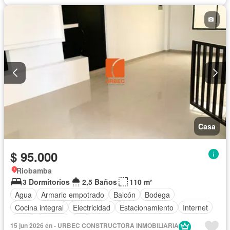
Casa
$ 95.000
Riobamba
3 Dormitorios
2,5 Baños
110 m²
Agua
Armario empotrado
Balcón
Bodega
Cocina integral
Electricidad
Estacionamiento
Internet
Patio
Terraza
Wifi
15 jun 2026 en - URBEC CONSTRUCTORA INMOBILIARIA