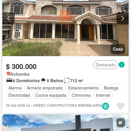
Casa
$ 300.000
Destacado
Riobamba
8 Dormitorios
8 Baños
712 m²
Alarma
Armario empotrado
Estacionamiento
Bodega
Electricidad
Cocina equipada
Chimenea
Internet
Jacuzzi
Gas natural
Vista panorámica
26 feb 2026 en - URBEC CONSTRUCTORA INMOBILIARIA
Cuarto de servicio
Terraza
Agua
Patio
Área para niños
Conserje
Jardín
Parrilla
Sauna
Piscina