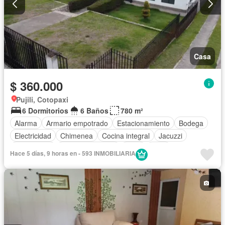
Casa
$ 360.000
Pujili, Cotopaxi
6 Dormitorios
6 Baños
780 m²
Alarma
Armario empotrado
Estacionamiento
Bodega
Electricidad
Chimenea
Cocina integral
Jacuzzi
Gas natural
Vista panorámica
Agua
Patio
Hace 5 días, 9 horas en - 593 INMOBILIARIA
Área para niños
Conserje
Acceso para personas con discapacidad
Jardín
Parrilla
Gimnasio
Seguridad
Sin amoblar