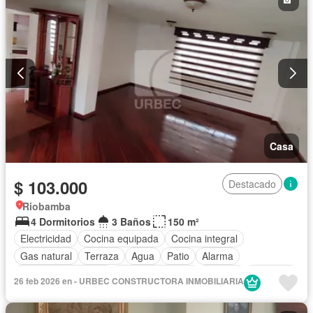
Casa
$ 103.000
Destacado
Riobamba
4 Dormitorios
3 Baños
150 m²
Electricidad
Cocina equipada
Cocina integral
Gas natural
Terraza
Agua
Patio
Alarma
Armario empotrado
Estacionamiento
Bodega
Conserje
26 feb 2026 en - URBEC CONSTRUCTORA INMOBILIARIA
Parrilla