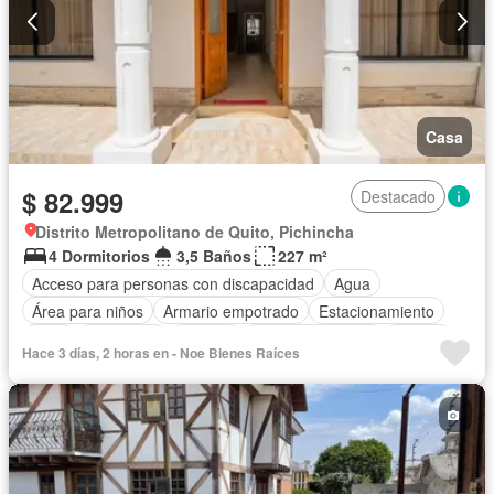
Casa
$ 82.999
Destacado
Distrito Metropolitano de Quito, Pichincha
4 Dormitorios
3,5 Baños
227 m²
Acceso para personas con discapacidad
Agua
Área para niños
Armario empotrado
Estacionamiento
Patio
Seguridad
Terraza
Vista panorámica
Alarma
Hace 3 días, 2 horas en - Noe Bienes Raíces
Bodega
Electricidad
Chimenea
Calefacción
Cocina integral
Cuarto de servicio
Conserje
Jardín
Parrilla
Garita de guardianía
Piscina
Solo familias