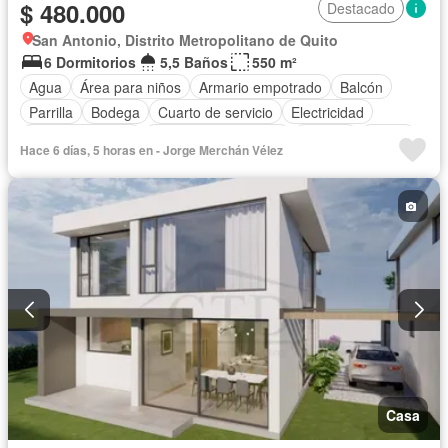
$ 480.000
Destacado
San Antonio, Distrito Metropolitano de Quito
6 Dormitorios
5,5 Baños
550 m²
Agua
Área para niños
Armario empotrado
Balcón
Parrilla
Bodega
Cuarto de servicio
Electricidad
Estacionamiento
Garita de guardianía
Internet
Jardín
Hace 6 días, 5 horas en - Jorge Merchán Vélez
Patio
Sauna
Terraza
Vista panorámica
Parcialmente amoblado
Casa