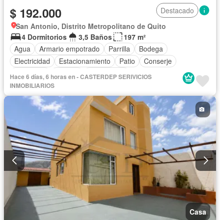
$ 192.000
Destacado
San Antonio, Distrito Metropolitano de Quito
4 Dormitorios
3,5 Baños
197 m²
Agua
Armario empotrado
Parrilla
Bodega
Electricidad
Estacionamiento
Patio
Conserje
Seguridad
Terraza
Sin amoblar
Hace 6 días, 6 horas en - CASTERDEP SERIVICIOS
INMOBILIARIOS
Casa