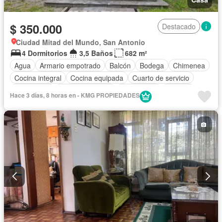
$ 350.000
Destacado
Ciudad Mitad del Mundo, San Antonio
4 Dormitorios
3,5 Baños
682 m²
Agua
Armario empotrado
Balcón
Bodega
Chimenea
Cocina integral
Cocina equipada
Cuarto de servicio
Electricidad
Estacionamiento
Gas natural
Internet
Hace 3 días, 8 horas en - KMG PROPIEDADES
Jardín
Patio
Conserje
Vista panorámica