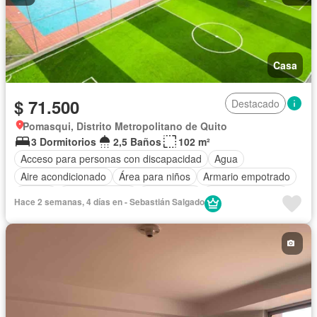
Casa
$ 71.500
Destacado
Pomasqui, Distrito Metropolitano de Quito
3 Dormitorios
2,5 Baños
102 m²
Acceso para personas con discapacidad
Agua
Aire acondicionado
Área para niños
Armario empotrado
Parrilla
Cocina integral
Electricidad
Estacionamiento
Hace 2 semanas, 4 días en - Sebastián Salgado
Garita de guardianía
Internet
Piscina
Conserje
Seguridad
Vista panorámica
Sin amoblar