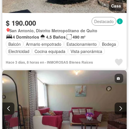
Casa
$ 190.000
Destacado
San Antonio, Distrito Metropolitano de Quito
4 Dormitorios
4,5 Baños
490 m²
Balcón
Armario empotrado
Estacionamiento
Bodega
Electricidad
Cocina equipada
Vista panorámica
Cuarto de servicio
Terraza
Agua
Patio
Hace 3 días, 8 horas en - INMOROSAS Bienes Raíces
Área para niños
Jardín
Parrilla
Sin amoblar