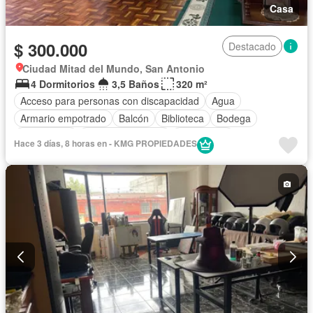
Casa
$ 300.000
Destacado
Ciudad Mitad del Mundo, San Antonio
4 Dormitorios
3,5 Baños
320 m²
Acceso para personas con discapacidad
Agua
Armario empotrado
Balcón
Biblioteca
Bodega
Calefacción
Cuarto de servicio
Electricidad
Hace 3 días, 8 horas en - KMG PROPIEDADES
Estacionamiento
Jardín
Patio
Terraza
Vista panorámica
Sin amoblar