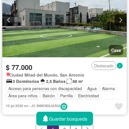
Casa
$ 77.000
Destacado
Ciudad Mitad del Mundo, San Antonio
3 Dormitorios
2,5 Baños
88 m²
Acceso para personas con discapacidad
Agua
Alarma
Área para niños
Balcón
Parrilla
Electricidad
Estacionamiento
Garita de guardianía
Internet
Jardín
10 jul 2026 en - JC INMOBILIARIA
Patio
Piscina
Conserje
Seguridad
Wifi
Sin amoblar
Guardar búsqueda