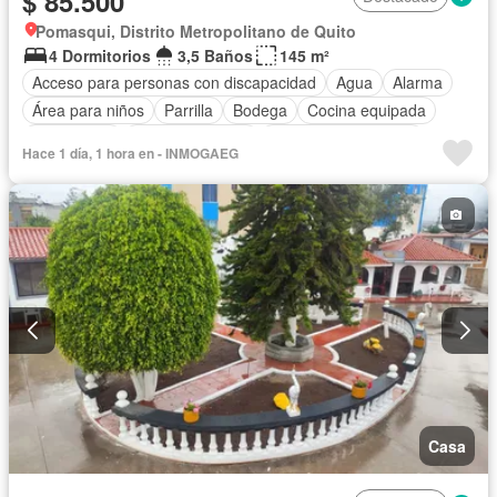
$ 85.500
Pomasqui, Distrito Metropolitano de Quito
4 Dormitorios
3,5 Baños
145 m²
Acceso para personas con discapacidad
Agua
Alarma
Área para niños
Parrilla
Bodega
Cocina equipada
Electricidad
Estacionamiento
Garita de guardianía
Hace 1 día, 1 hora en - INMOGAEG
Patio
Piscina
Conserje
Seguridad
Terraza
Sin amoblar
Casa