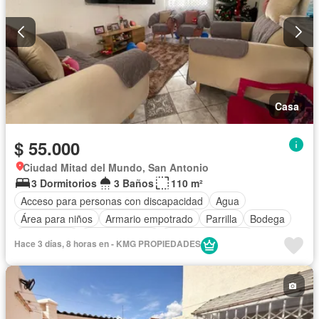
Casa
$ 55.000
Ciudad Mitad del Mundo, San Antonio
3 Dormitorios
3 Baños
110 m²
Acceso para personas con discapacidad
Agua
Área para niños
Armario empotrado
Parrilla
Bodega
Calefacción
Cocina integral
Cuarto de servicio
Hace 3 días, 8 horas en - KMG PROPIEDADES
Electricidad
Estacionamiento
Jardín
Conserje
Seguridad
Sin amoblar