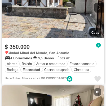
Casa
$ 350.000
Ciudad Mitad del Mundo, San Antonio
4 Dormitorios
3,5 Baños
682 m²
Alarma
Balcón
Armario empotrado
Estacionamiento
Bodega
Electricidad
Cocina equipada
Chimenea
Internet
Vista panorámica
Cuarto de servicio
Agua
Hace 3 días, 8 horas en - KMG PROPIEDADES
Patio
Conserje
Jardín
Sin amoblar