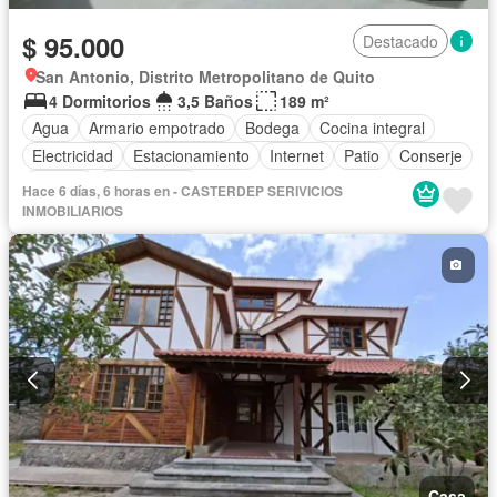
$ 95.000
Destacado
San Antonio, Distrito Metropolitano de Quito
4 Dormitorios
3,5 Baños
189 m²
Agua
Armario empotrado
Bodega
Cocina integral
Electricidad
Estacionamiento
Internet
Patio
Conserje
Terraza
Sin amoblar
Hace 6 días, 6 horas en - CASTERDEP SERIVICIOS
INMOBILIARIOS
Casa