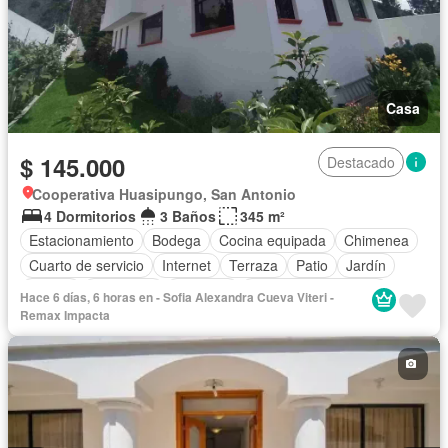
Casa
$ 145.000
Destacado
Cooperativa Huasipungo, San Antonio
4 Dormitorios
3 Baños
345 m²
Estacionamiento
Bodega
Cocina equipada
Chimenea
Cuarto de servicio
Internet
Terraza
Patio
Jardín
Parrilla
Seguridad
Conserje
Garita de guardianía
Hace 6 días, 6 horas en - Sofia Alexandra Cueva Viteri -
Sin amoblar
Remax Impacta