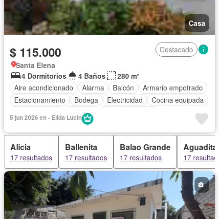
Casa
$ 115.000
Destacado
Santa Elena
4 Dormitorios
4 Baños
280 m²
Aire acondicionado
Alarma
Balcón
Armario empotrado
Estacionamiento
Bodega
Electricidad
Cocina equipada
Cocina integral
Internet
Vista panorámica
5 jun 2026 en - Elida Lucin
Cuarto de servicio
Agua
Patio
Jardín
Completamente amoblado
Alicia
Ballenita
Balao Grande
Aguadita
17 resultados
17 resultados
17 resultados
17 resultad