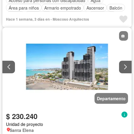
Acceso para personas con discapacidad
Agua
Área para niños
Armario empotrado
Ascensor
Balcón
Parrilla
Electricidad
Estacionamiento
Gas natural
Hace 1 semana, 3 días en - Moscoso Arquitectos
Gimnasio
Garita de guardianía
Internet
Jacuzzi
Jardín
Patio
Piscina
Conserje
Sauna
Seguridad
Terraza
Vista panorámica
Wifi
Departamento
$ 230.240
Unidad de proyecto
Santa Elena