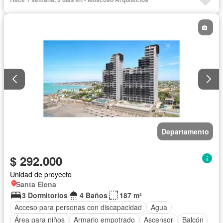
Gimnasio
Garita de guardianía
Internet
Jacuzzi
Jardín
Patio
Piscina
Conserje
Sauna
Seguridad
Terraza
Vista panorámica
Wifi
Departamento
$ 292.000
Unidad de proyecto
Santa Elena
3 Dormitorios
4 Baños
187 m²
Acceso para personas con discapacidad
Agua
Área para niños
Armario empotrado
Ascensor
Balcón