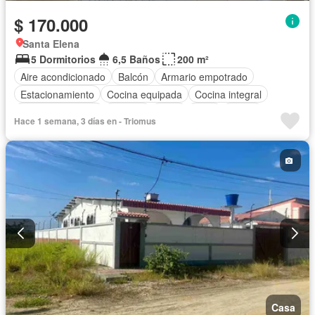
$ 170.000
Santa Elena
5 Dormitorios
6,5 Baños
200 m²
Aire acondicionado
Balcón
Armario empotrado
Estacionamiento
Cocina equipada
Cocina integral
Vista panorámica
Terraza
Agua
Patio
Jardín
Hace 1 semana, 3 días en - Triomus
Completamente amoblado
Casa