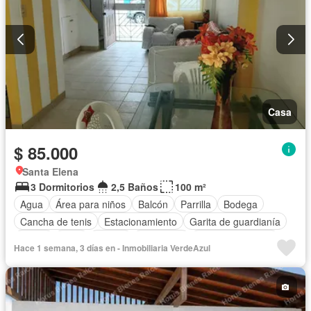
Casa
$ 85.000
Santa Elena
3 Dormitorios
2,5 Baños
100 m²
Agua
Área para niños
Balcón
Parrilla
Bodega
Cancha de tenis
Estacionamiento
Garita de guardianía
Jardín
Patio
Piscina
Seguridad
Vista panorámica
Hace 1 semana, 3 días en - Inmobiliaria VerdeAzul
Sin amoblar