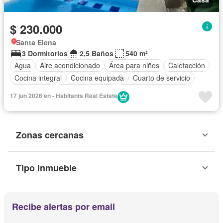
$ 230.000
Santa Elena
3 Dormitorios
2,5 Baños
540 m²
Agua
Aire acondicionado
Área para niños
Calefacción
Cocina integral
Cocina equipada
Cuarto de servicio
Electricidad
Estacionamiento
Garita de guardianía
17 jun 2026 en - Habitants Real Estate
Internet
Jacuzzi
Jardín
Patio
Piscina
Seguridad
Vista panorámica
Wifi
Sin amoblar
Zonas cercanas
Tipo inmueble
Recibe alertas por email