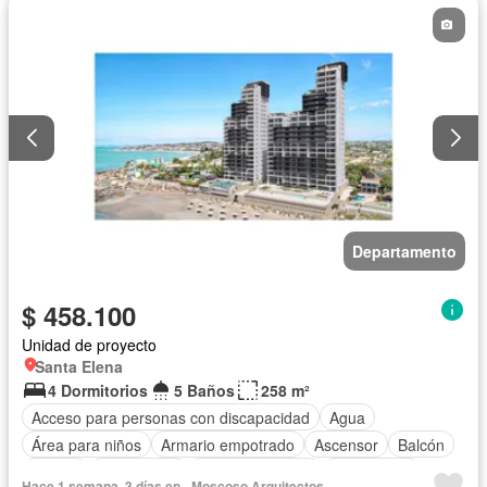
Jardín
Patio
Piscina
Conserje
Sauna
Seguridad
Terraza
Vista panorámica
Wifi
Departamento
$ 458.100
Unidad de proyecto
Santa Elena
4 Dormitorios
5 Baños
258 m²
Acceso para personas con discapacidad
Agua
Área para niños
Armario empotrado
Ascensor
Balcón
Parrilla
Electricidad
Estacionamiento
Gas natural
Hace 1 semana, 3 días en - Moscoso Arquitectos