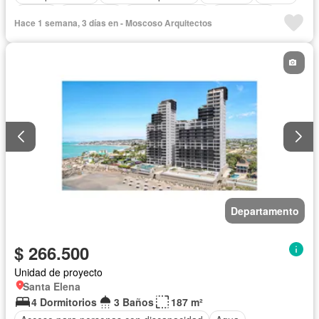
Parrilla
Electricidad
Estacionamiento
Gas natural
Hace 1 semana, 3 días en - Moscoso Arquitectos
Gimnasio
Garita de guardianía
Internet
Jacuzzi
Jardín
Patio
Piscina
Conserje
Sauna
Seguridad
Terraza
Vista panorámica
Wifi
Departamento
$ 266.500
Unidad de proyecto
Santa Elena
4 Dormitorios
3 Baños
187 m²