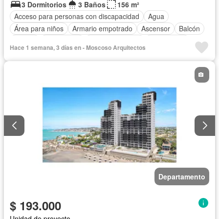
3 Dormitorios
3 Baños
156 m²
Acceso para personas con discapacidad
Agua
Área para niños
Armario empotrado
Ascensor
Balcón
Parrilla
Electricidad
Estacionamiento
Gas natural
Hace 1 semana, 3 días en - Moscoso Arquitectos
Gimnasio
Garita de guardianía
Internet
Jacuzzi
Jardín
Patio
Piscina
Conserje
Sauna
Seguridad
Terraza
Vista panorámica
Wifi
Departamento
$ 193.000
Unidad de proyecto