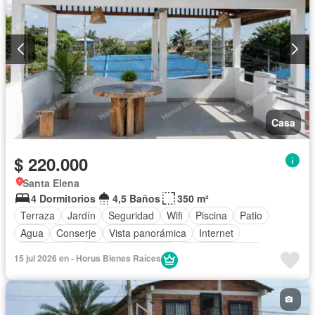
Casa
$ 220.000
Santa Elena
4 Dormitorios
4,5 Baños
350 m²
Terraza
Jardín
Seguridad
Wifi
Piscina
Patio
Agua
Conserje
Vista panorámica
Internet
Electricidad
Armario empotrado
Estacionamiento
15 jul 2026 en - Horus Bienes Raíces
Balcón
Sin amoblar