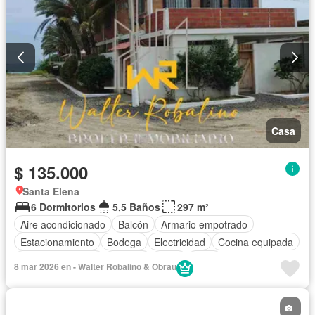
Casa
$ 135.000
Santa Elena
6 Dormitorios
5,5 Baños
297 m²
Aire acondicionado
Balcón
Armario empotrado
Estacionamiento
Bodega
Electricidad
Cocina equipada
Vista panorámica
Terraza
Agua
Patio
8 mar 2026 en - Walter Robalino & Obrau
Completamente amoblado