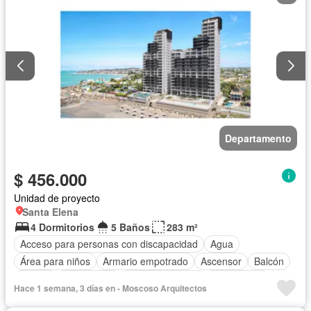
Departamento
$ 456.000
Unidad de proyecto
Santa Elena
4 Dormitorios
5 Baños
283 m²
Acceso para personas con discapacidad
Agua
Área para niños
Armario empotrado
Ascensor
Balcón
Parrilla
Electricidad
Estacionamiento
Gas natural
Hace 1 semana, 3 días en - Moscoso Arquitectos
Gimnasio
Garita de guardianía
Internet
Jacuzzi