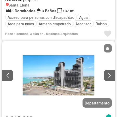
Santa Elena
3 Dormitorios
3 Baños
137 m²
Acceso para personas con discapacidad
Agua
Área para niños
Armario empotrado
Ascensor
Balcón
Parrilla
Electricidad
Estacionamiento
Gas natural
Hace 1 semana, 3 días en - Moscoso Arquitectos
Gimnasio
Garita de guardianía
Internet
Jacuzzi
Jardín
Patio
Piscina
Conserje
Sauna
Seguridad
Terraza
Vista panorámica
Wifi
Departamento