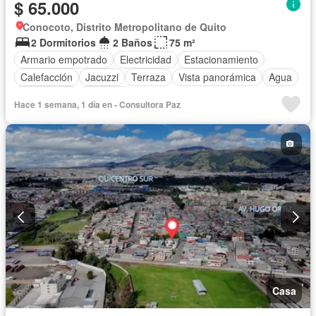
$ 65.000
Conocoto, Distrito Metropolitano de Quito
2 Dormitorios
2 Baños
75 m²
Armario empotrado
Electricidad
Estacionamiento
Calefacción
Jacuzzi
Terraza
Vista panorámica
Agua
Gas natural
Conserje
Hace 1 semana, 1 día en - Consultora Paz
Casa