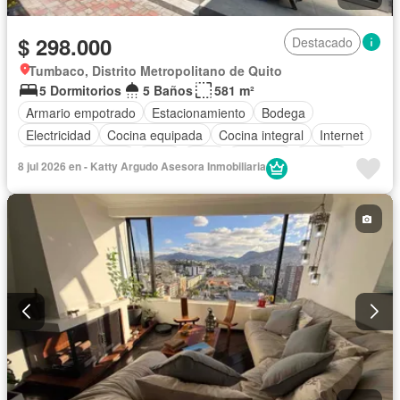
$ 298.000
Destacado
Tumbaco, Distrito Metropolitano de Quito
5 Dormitorios
5 Baños
581 m²
Armario empotrado
Estacionamiento
Bodega
Electricidad
Cocina equipada
Cocina integral
Internet
Cuarto de servicio
Agua
Patio
Conserje
Parrilla
8 jul 2026 en - Katty Argudo Asesora Inmobiliaria
Wifi
Solo familias