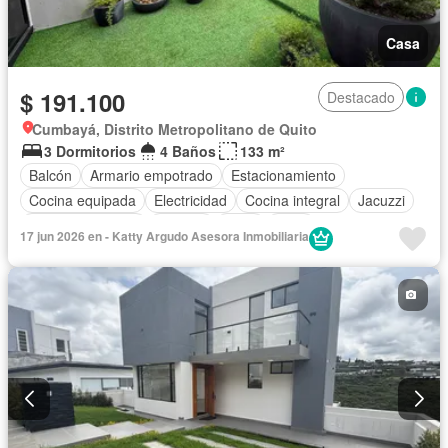
Casa
$ 191.100
Destacado
Cumbayá, Distrito Metropolitano de Quito
3 Dormitorios
4 Baños
133 m²
Balcón
Armario empotrado
Estacionamiento
Cocina equipada
Electricidad
Cocina integral
Jacuzzi
Vista panorámica
Terraza
Agua
Patio
17 jun 2026 en - Katty Argudo Asesora Inmobiliaria
Área para niños
Conserje
Acceso para personas con discapacidad
Jardín
Parrilla
Garita de guardianía
Gimnasio
Seguridad
Piscina
Wifi