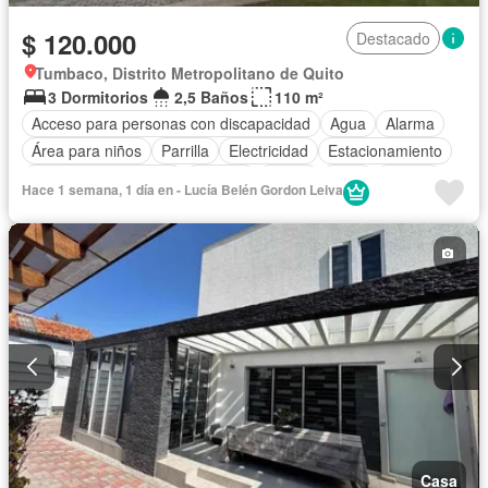
$ 120.000
Destacado
Tumbaco, Distrito Metropolitano de Quito
3 Dormitorios
2,5 Baños
110 m²
Acceso para personas con discapacidad
Agua
Alarma
Área para niños
Parrilla
Electricidad
Estacionamiento
Garita de guardianía
Internet
Jardín
Patio
Piscina
Hace 1 semana, 1 día en - Lucía Belén Gordon Leiva
Conserje
Seguridad
Sin amoblar
Casa