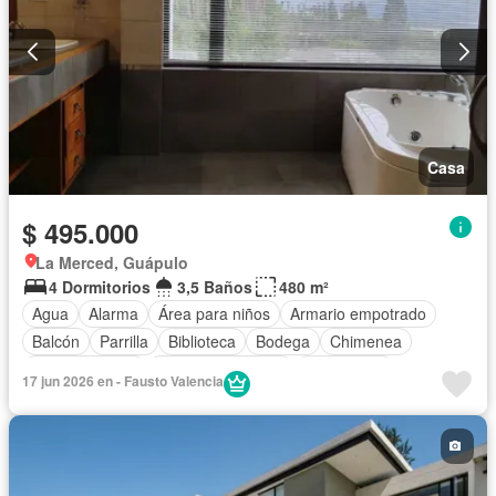
Casa
$ 495.000
La Merced, Guápulo
4 Dormitorios
3,5 Baños
480 m²
Agua
Alarma
Área para niños
Armario empotrado
Balcón
Parrilla
Biblioteca
Bodega
Chimenea
Cocina integral
Cuarto de servicio
Electricidad
17 jun 2026 en - Fausto Valencia
Estacionamiento
Garita de guardianía
Jacuzzi
Jardín
Patio
Conserje
Seguridad
Sin amoblar