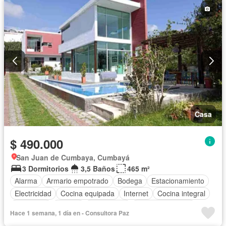
Casa
$ 490.000
San Juan de Cumbaya, Cumbayá
3 Dormitorios
3,5 Baños
465 m²
Alarma
Armario empotrado
Bodega
Estacionamiento
Electricidad
Cocina equipada
Internet
Cocina integral
Chimenea
Jacuzzi
Gas natural
Vista panorámica
Hace 1 semana, 1 día en - Consultora Paz
Cuarto de servicio
Patio
Agua
Jardín
Parrilla