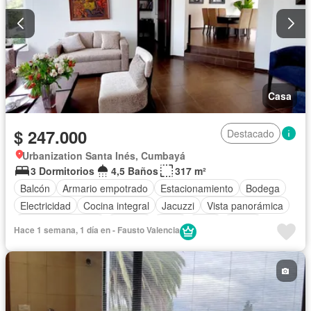
Casa
$ 247.000
Destacado
Urbanization Santa Inés, Cumbayá
3 Dormitorios
4,5 Baños
317 m²
Balcón
Armario empotrado
Estacionamiento
Bodega
Electricidad
Cocina integral
Jacuzzi
Vista panorámica
Cuarto de servicio
Terraza
Agua
Patio
Jardín
Hace 1 semana, 1 día en - Fausto Valencia
Parrilla
Garita de guardianía
Biblioteca
Seguridad
Sin amoblar