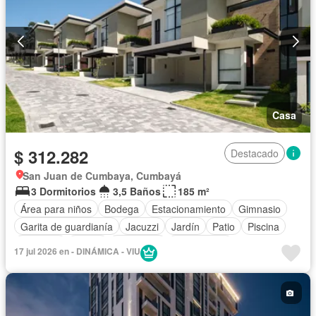
Casa
$ 312.282
Destacado
San Juan de Cumbaya, Cumbayá
3 Dormitorios
3,5 Baños
185 m²
Área para niños
Bodega
Estacionamiento
Gimnasio
Garita de guardianía
Jacuzzi
Jardín
Patio
Piscina
Conserje
Sauna
Seguridad
Sin amoblar
17 jul 2026 en - DINÁMICA - VIU