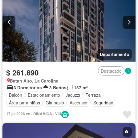
Departamento
$ 261.890
Destacado
Batan Alto, La Carolina
3 Dormitorios
3 Baños
137 m²
Balcón
Estacionamiento
Jacuzzi
Terraza
Área para niños
Gimnasio
Ascensor
Seguridad
Sin amoblar
17 jul 2026 en - DINÁMICA - VIU