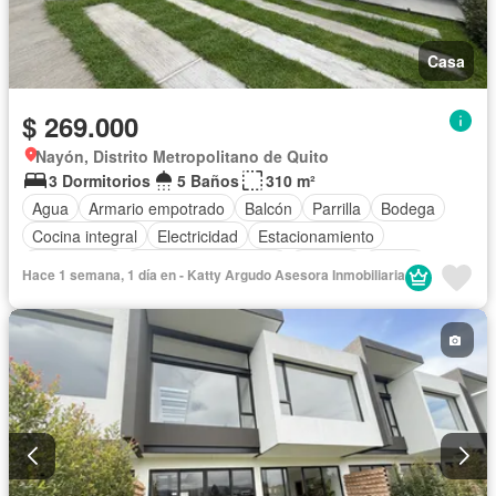
Casa
$ 269.000
Nayón, Distrito Metropolitano de Quito
3 Dormitorios
5 Baños
310 m²
Agua
Armario empotrado
Balcón
Parrilla
Bodega
Cocina integral
Electricidad
Estacionamiento
Gas natural
Garita de guardianía
Internet
Jardín
Hace 1 semana, 1 día en - Katty Argudo Asesora Inmobiliaria
Patio
Seguridad
Parcialmente amoblado