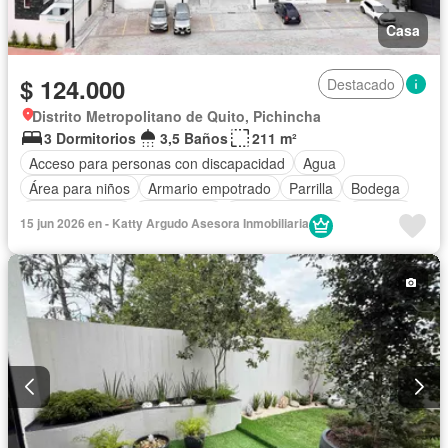
Casa
$ 124.000
Destacado
Distrito Metropolitano de Quito, Pichincha
3 Dormitorios
3,5 Baños
211 m²
Acceso para personas con discapacidad
Agua
Área para niños
Armario empotrado
Parrilla
Bodega
Cocina integral
Electricidad
Estacionamiento
Internet
15 jun 2026 en - Katty Argudo Asesora Inmobiliaria
Patio
Conserje
Seguridad
Terraza
Vista panorámica
Wifi
Sin amoblar