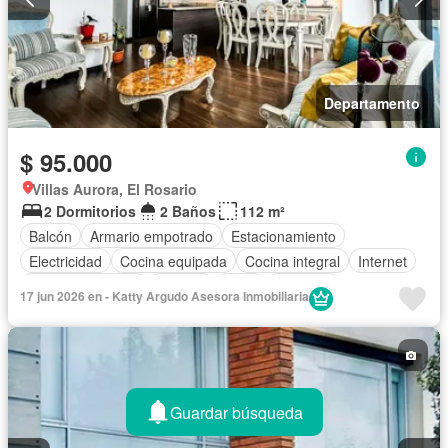
Departamento
$ 95.000
Villas Aurora, El Rosario
2 Dormitorios
2 Baños
112 m²
Balcón
Armario empotrado
Estacionamiento
Electricidad
Cocina equipada
Cocina integral
Internet
Vista panorámica
Terraza
Agua
Conserje
17 jun 2026 en - Katty Argudo Asesora Inmobiliaria
Acceso para personas con discapacidad
Parrilla
Garita de guardianía
Gimnasio
Ascensor
Seguridad
Wifi
Guardar búsqueda