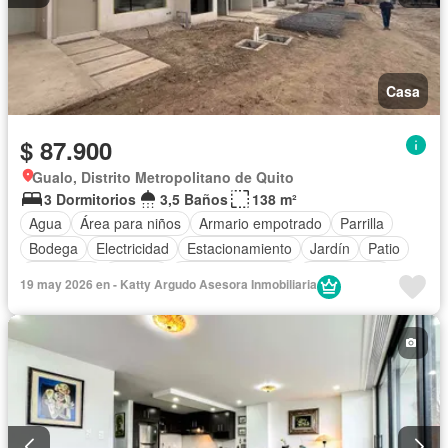
Casa
$ 87.900
Gualo, Distrito Metropolitano de Quito
3 Dormitorios
3,5 Baños
138 m²
Agua
Área para niños
Armario empotrado
Parrilla
Bodega
Electricidad
Estacionamiento
Jardín
Patio
Seguridad
Terraza
Vista panorámica
Sin amoblar
19 may 2026 en - Katty Argudo Asesora Inmobiliaria