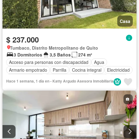
Casa
$ 237.000
Tumbaco, Distrito Metropolitano de Quito
3 Dormitorios
3,5 Baños
274 m²
Acceso para personas con discapacidad
Agua
Armario empotrado
Parrilla
Cocina integral
Electricidad
Estacionamiento
Garita de guardianía
Jardín
Piscina
Hace 1 semana, 1 día en - Katty Argudo Asesora Inmobiliaria
Conserje
Sauna
Seguridad
Vista panorámica
Wifi
Sin amoblar