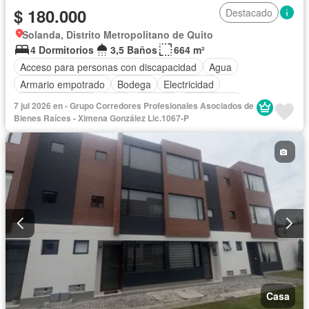
$ 180.000
Destacado
Solanda, Distrito Metropolitano de Quito
4 Dormitorios
3,5 Baños
664 m²
Acceso para personas con discapacidad
Agua
Armario empotrado
Bodega
Electricidad
Estacionamiento
Patio
Terraza
Sin amoblar
7 jul 2026 en - Grupo Corredores Profesionales Asociados de
Bienes Raíces - Ximena González Lic.1067-P
Casa