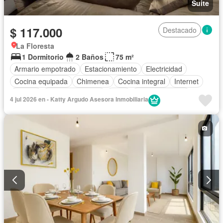
Suite
$ 117.000
Destacado
La Floresta
1 Dormitorio
2 Baños
75 m²
Armario empotrado
Estacionamiento
Electricidad
Cocina equipada
Chimenea
Cocina integral
Internet
Jacuzzi
Vista panorámica
Agua
Área para niños
4 jul 2026 en - Katty Argudo Asesora Inmobiliaria
Conserje
Acceso para personas con discapacidad
Jardín
Garita de guardianía
Gimnasio
Ascensor
Sauna
Seguridad
Piscina
Cancha de tenis
Wifi
Sin amoblar