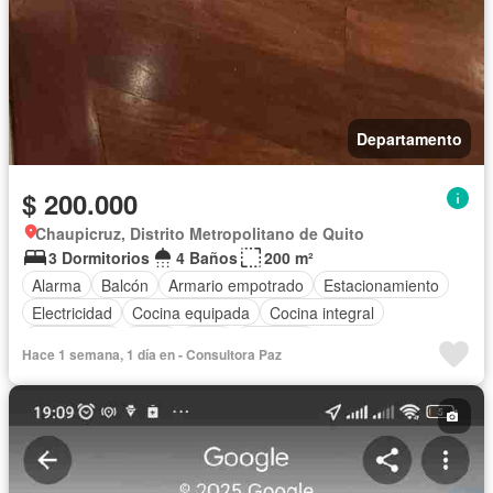
Departamento
$ 200.000
Chaupicruz, Distrito Metropolitano de Quito
3 Dormitorios
4 Baños
200 m²
Alarma
Balcón
Armario empotrado
Estacionamiento
Electricidad
Cocina equipada
Cocina integral
Gas natural
Agua
Patio
Conserje
Hace 1 semana, 1 día en - Consultora Paz
Garita de guardianía
Ascensor
Seguridad