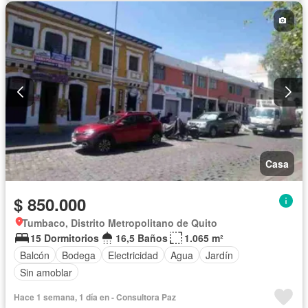
Conserje
Garita de guardianía
Gimnasio
Biblioteca
Piscina
Wifi
Casa
$ 850.000
Tumbaco, Distrito Metropolitano de Quito
15 Dormitorios
16,5 Baños
1.065 m²
Balcón
Bodega
Electricidad
Agua
Jardín
Sin amoblar
Hace 1 semana, 1 día en - Consultora Paz