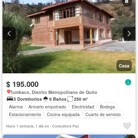
Casa
$ 195.000
Tumbaco, Distrito Metropolitano de Quito
5 Dormitorios
6 Baños
250 m²
Alarma
Armario empotrado
Electricidad
Bodega
Estacionamiento
Cocina equipada
Cuarto de servicio
Vista panorámica
Agua
Patio
Jardín
Conserje
Hace 1 semana, 1 día en - Consultora Paz