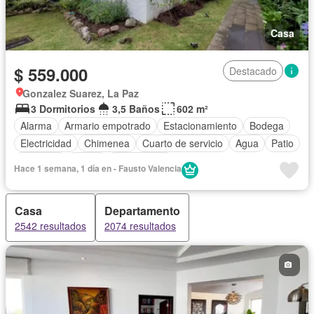
Casa
$ 559.000
Destacado
Gonzalez Suarez, La Paz
3 Dormitorios
3,5 Baños
602 m²
Alarma
Armario empotrado
Estacionamiento
Bodega
Electricidad
Chimenea
Cuarto de servicio
Agua
Patio
Conserje
Jardín
Sin amoblar
Hace 1 semana, 1 día en - Fausto Valencia
Casa
Departamento
2542 resultados
2074 resultados