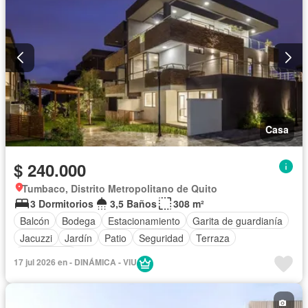
Casa
$ 240.000
Tumbaco, Distrito Metropolitano de Quito
3 Dormitorios
3,5 Baños
308 m²
Balcón
Bodega
Estacionamiento
Garita de guardianía
Jacuzzi
Jardín
Patio
Seguridad
Terraza
Sin amoblar
17 jul 2026 en - DINÁMICA - VIU