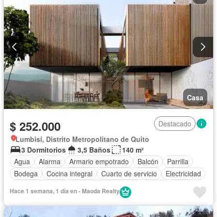
Casa
$ 252.000
Destacado
Lumbisí, Distrito Metropolitano de Quito
3 Dormitorios
3,5 Baños
140 m²
Agua
Alarma
Armario empotrado
Balcón
Parrilla
Bodega
Cocina integral
Cuarto de servicio
Electricidad
Estacionamiento
Garita de guardianía
Jardín
Patio
Hace 1 semana, 1 día en - Maoda Realty
Seguridad
Completamente amoblado