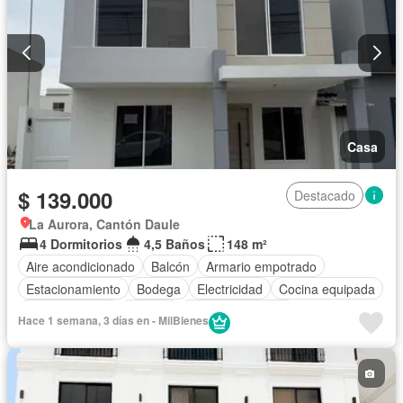
Casa
$ 139.000
Destacado
La Aurora, Cantón Daule
4 Dormitorios
4,5 Baños
148 m²
Aire acondicionado
Balcón
Armario empotrado
Estacionamiento
Bodega
Electricidad
Cocina equipada
Cocina integral
Internet
Vista panorámica
Hace 1 semana, 3 días en - MilBienes
Cuarto de servicio
Terraza
Agua
Patio
Área para niños
Jardín
Garita de guardianía
Gimnasio
Seguridad
Piscina
Parcialmente amoblado