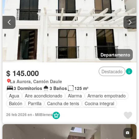
Departamento
$ 145.000
Destacado
La Aurora, Cantón Daule
3 Dormitorios
3 Baños
125 m²
Agua
Aire acondicionado
Alarma
Armario empotrado
Balcón
Parrilla
Cancha de tenis
Cocina integral
Electricidad
Estacionamiento
Garita de guardianía
26 feb 2026 en - MilBienes
Internet
Jacuzzi
Patio
Piscina
Parcialmente amoblado