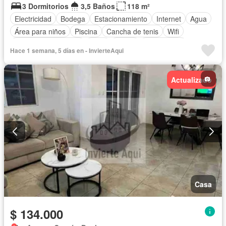
3 Dormitorios
3,5 Baños
118 m²
Electricidad
Bodega
Estacionamiento
Internet
Agua
Área para niños
Piscina
Cancha de tenis
Wifi
Garita de guardianía
Patio
Jardín
Sin amoblar
Hace 1 semana, 5 días en - InvierteAqui
Actualizado
Casa
$ 134.000