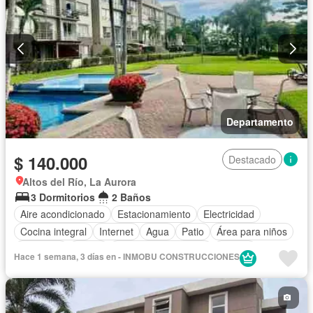
Departamento
$ 140.000
Destacado
Altos del Río, La Aurora
3 Dormitorios
2 Baños
Aire acondicionado
Estacionamiento
Electricidad
Cocina integral
Internet
Agua
Patio
Área para niños
Gimnasio
Jardín
Garita de guardianía
Piscina
Hace 1 semana, 3 días en - INMOBU CONSTRUCCIONES
Seguridad