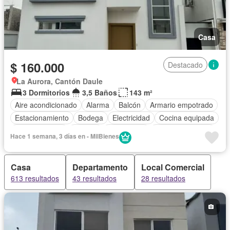
Casa
$ 160.000
Destacado
La Aurora, Cantón Daule
3 Dormitorios
3,5 Baños
143 m²
Aire acondicionado
Alarma
Balcón
Armario empotrado
Estacionamiento
Bodega
Electricidad
Cocina equipada
Cocina integral
Internet
Gas natural
Vista panorámica
Hace 1 semana, 3 días en - MilBienes
Cuarto de servicio
Agua
Patio
Área para niños
Conserje
Jardín
Parrilla
Garita de guardianía
Casa
Departamento
Local Comercial
Gimnasio
Biblioteca
Seguridad
Piscina
613 resultados
43 resultados
28 resultados
Cancha de tenis
Parcialmente amoblado