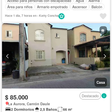
Acceso para personas con discapacidad
Agua
Alarma
Área para niños
Armario empotrado
Ascensor
Balcón
Parrilla
Cocina integral
Electricidad
Estacionamiento
Hace 1 día, 7 horas en - Katty Concha
Gimnasio
Garita de guardianía
Jardín
Patio
Piscina
Conserje
Sauna
Seguridad
Terraza
Vista panorámica
Sin amoblar
Casa
$ 85.000
Destacado
La Aurora, Cantón Daule
2 Dormitorios
2,5 Baños
66 m²