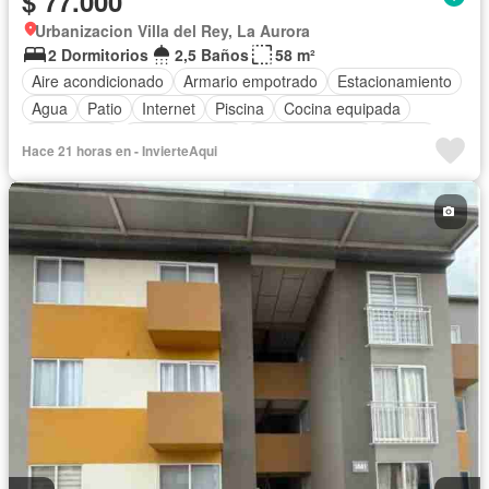
$ 77.000
Urbanizacion Villa del Rey, La Aurora
2 Dormitorios
2,5 Baños
58 m²
Aire acondicionado
Armario empotrado
Estacionamiento
Agua
Patio
Internet
Piscina
Cocina equipada
Electricidad
Cocina integral
Área para niños
Jardín
Hace 21 horas en - InvierteAqui
Cancha de tenis
Gimnasio
Garita de guardianía
Wifi