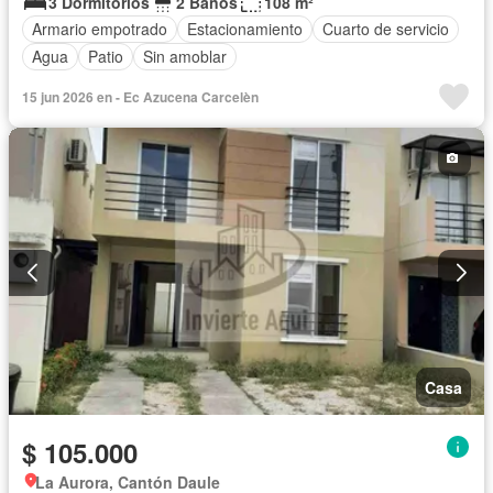
3 Dormitorios
2 Baños
108 m²
Armario empotrado
Estacionamiento
Cuarto de servicio
Agua
Patio
Sin amoblar
15 jun 2026 en - Ec Azucena Carcelèn
Casa
$ 105.000
La Aurora, Cantón Daule