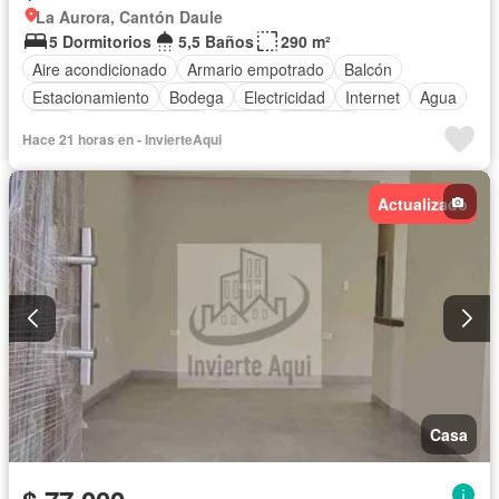
La Aurora, Cantón Daule
5 Dormitorios
5,5 Baños
290 m²
Aire acondicionado
Armario empotrado
Balcón
Estacionamiento
Bodega
Electricidad
Internet
Agua
Patio
Área para niños
Jardín
Gimnasio
Hace 21 horas en - InvierteAqui
Garita de guardianía
Seguridad
Piscina
Cancha de tenis
Wifi
Actualizado
Casa