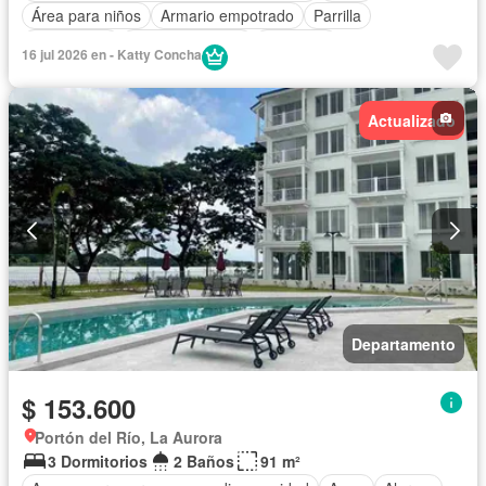
Área para niños
Armario empotrado
Parrilla
Electricidad
Estacionamiento
Gimnasio
16 jul 2026 en - Katty Concha
Garita de guardianía
Jardín
Patio
Piscina
Conserje
Seguridad
Sin amoblar
Actualizado
Departamento
$ 153.600
Portón del Río, La Aurora
3 Dormitorios
2 Baños
91 m²