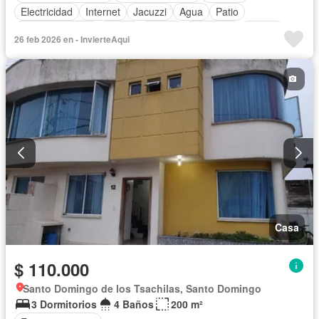
Electricidad
Internet
Jacuzzi
Agua
Patio
Área para niños
Jardín
Parrilla
Gimnasio
Piscina
26 feb 2026 en - InvierteAqui
Cancha de tenis
Sin amoblar
Casa
$ 110.000
Santo Domingo de los Tsachilas, Santo Domingo
3 Dormitorios
4 Baños
200 m²