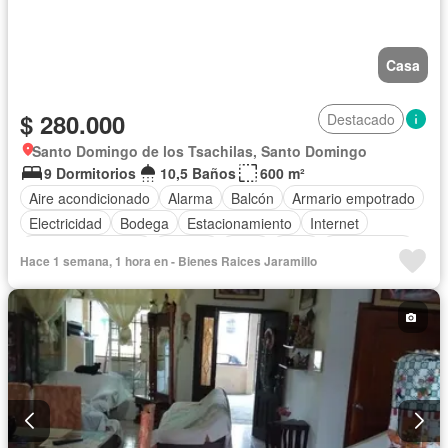
Casa
$ 280.000
Destacado
Santo Domingo de los Tsachilas, Santo Domingo
9 Dormitorios
10,5 Baños
600 m²
Aire acondicionado
Alarma
Balcón
Armario empotrado
Electricidad
Bodega
Estacionamiento
Internet
Cuarto de servicio
Terraza
Agua
Patio
Sin amoblar
Hace 1 semana, 1 hora en - Bienes Raices Jaramillo