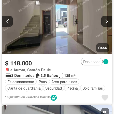
Casa
$ 148.000
Destacado
La Aurora, Cantón Daule
3 Dormitorios
3,5 Baños
135 m²
Estacionamiento
Patio
Área para niños
Garita de guardianía
Seguridad
Piscina
Solo familias
Sin amoblar
16 jul 2026 en - karolina Carrillo