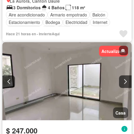
La Aurora, Cantón Daule
3 Dormitorios
4 Baños
118 m²
Aire acondicionado
Armario empotrado
Balcón
Estacionamiento
Bodega
Electricidad
Internet
Área para niños
Patio
Agua
Hace 21 horas en - InvierteAqui
Acceso para personas con discapacidad
Jardín
Garita de guardianía
Piscina
Cancha de tenis
Actualizado
Gimnasio
Wifi
Sin amoblar
Casa
$ 247.000