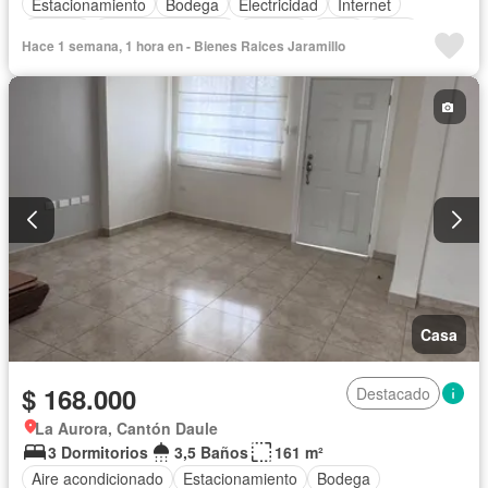
Estacionamiento
Bodega
Electricidad
Internet
Jacuzzi
Cuarto de servicio
Terraza
Agua
Patio
Hace 1 semana, 1 hora en - Bienes Raices Jaramillo
Conserje
Jardín
Parrilla
Garita de guardianía
Gimnasio
Biblioteca
Sauna
Piscina
Seguridad
Sin amoblar
Casa
$ 168.000
Destacado
La Aurora, Cantón Daule
3 Dormitorios
3,5 Baños
161 m²
Aire acondicionado
Estacionamiento
Bodega