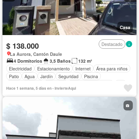
Casa
$ 138.000
Destacado
La Aurora, Cantón Daule
4 Dormitorios
3,5 Baños
132 m²
Electricidad
Estacionamiento
Internet
Área para niños
Patio
Agua
Jardín
Seguridad
Piscina
Cancha de tenis
Gimnasio
Garita de guardianía
Wifi
Hace 1 semana, 5 días en - InvierteAqui