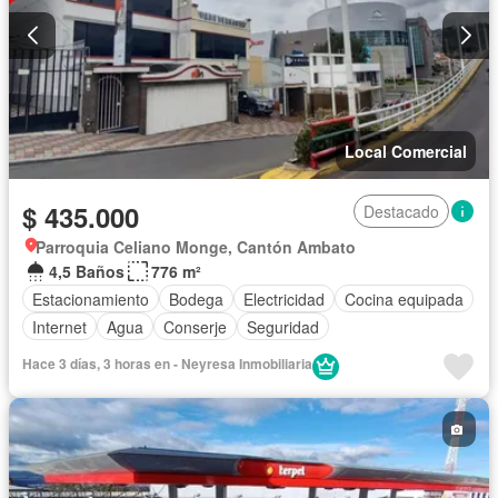
Local Comercial
$ 435.000
Destacado
Parroquia Celiano Monge, Cantón Ambato
4,5 Baños
776 m²
Estacionamiento
Bodega
Electricidad
Cocina equipada
Internet
Agua
Conserje
Seguridad
Hace 3 días, 3 horas en - Neyresa Inmobiliaria