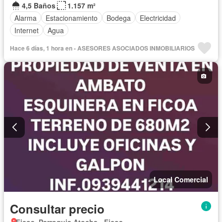
4,5 Baños
1.157 m²
Alarma
Estacionamiento
Bodega
Electricidad
Internet
Agua
Hace 6 días, 1 hora en - ASESORES ASOCIADOS INMOBILIARIOS
Local Comercial
Consultar precio
Ficoa, Parroquia Atocha - Ficoa