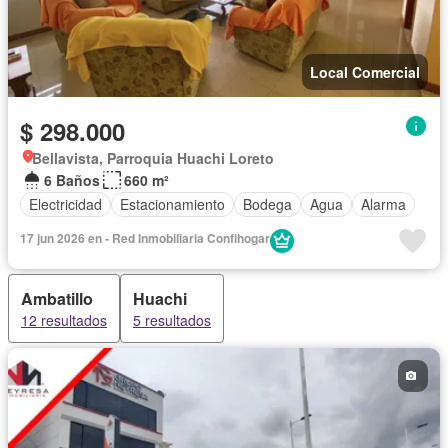
Local Comercial
$ 298.000
Bellavista, Parroquia Huachi Loreto
6 Baños
660 m²
Electricidad
Estacionamiento
Bodega
Agua
Alarma
17 jun 2026 en - Red Inmobiliaria Confihogar
Ambatillo
Huachi
12 resultados
5 resultados