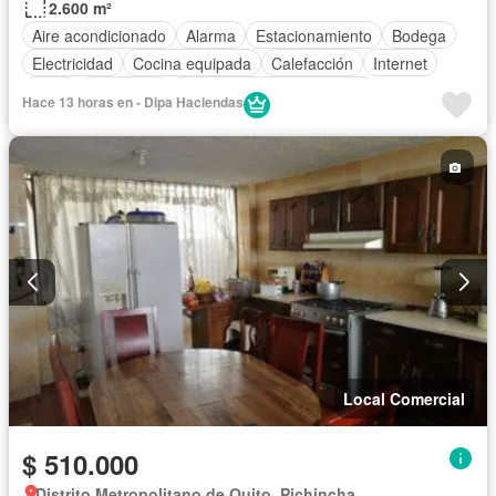
2.600 m²
Aire acondicionado
Alarma
Estacionamiento
Bodega
Electricidad
Cocina equipada
Calefacción
Internet
Agua
Seguridad
Completamente amoblado
Hace 13 horas en - Dipa Haciendas
Local Comercial
$ 510.000
Distrito Metropolitano de Quito, Pichincha