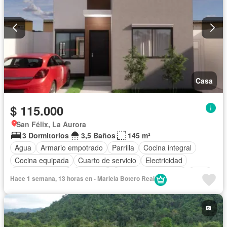
Casa
$ 115.000
San Félix, La Aurora
3 Dormitorios
3,5 Baños
145 m²
Agua
Armario empotrado
Parrilla
Cocina integral
Cocina equipada
Cuarto de servicio
Electricidad
Estacionamiento
Gimnasio
Garita de guardianía
Patio
Hace 1 semana, 13 horas en - Mariela Botero Real
Piscina
Conserje
Seguridad
Terraza
Vista panorámica