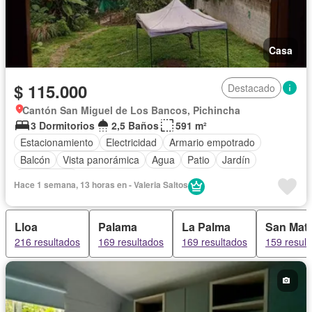
Casa
$ 115.000
Destacado
Cantón San Miguel de Los Bancos, Pichincha
3 Dormitorios
2,5 Baños
591 m²
Estacionamiento
Electricidad
Armario empotrado
Balcón
Vista panorámica
Agua
Patio
Jardín
Sin amoblar
Hace 1 semana, 13 horas en - Valeria Saltos
Lloa
Palama
La Palma
San Mat
216 resultados
169 resultados
169 resultados
159 resul