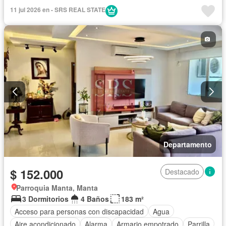
Electricidad
Estacionamiento
Garita de guardianía
11 jul 2026 en - SRS REAL STATE
Internet
Jardín
Patio
Piscina
Conserje
Seguridad
Wifi
Bodega
Completamente amoblado
Departamento
$ 152.000
Destacado
Parroquia Manta, Manta
3 Dormitorios
4 Baños
183 m²
Acceso para personas con discapacidad
Agua
Aire acondicionado
Alarma
Armario empotrado
Parrilla