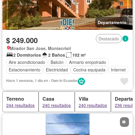
Departamento
$ 249.000
Destacado
Mirador San Jose, Montecristi
2 Dormitorios
2 Baños
102 m²
Aire acondicionado
Balcón
Armario empotrado
Estacionamiento
Electricidad
Cocina equipada
Internet
Vista panorámica
Agua
Garita de guardianía
Hace 1 semana, 1 día en - Own In Ecuador
Seguridad
Piscina
Completamente amoblado
Terreno
Casa
Villa
Departa
244 resultados
240 resultados
240 resultados
236 resul