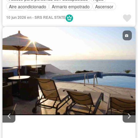
Aire acondicionado
Armario empotrado
Ascensor
Balcón
Cocina integral
Cocina equipada
10 jun 2026 en - SRS REAL STATE
Cuarto de servicio
Electricidad
Estacionamiento
Gimnasio
Garita de guardianía
Internet
Jacuzzi
Piscina
Conserje
Seguridad
Vista panorámica
Wifi
Completamente amoblado