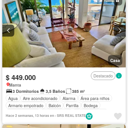
Casa
$ 449.000
Destacado
Manta
3 Dormitorios
3,5 Baños
385 m²
Agua
Aire acondicionado
Alarma
Área para niños
Armario empotrado
Balcón
Parrilla
Bodega
Cancha de tenis
Cocina integral
Cocina equipada
Hace 2 semanas, 13 horas en - SRS REAL STATE
Electricidad
Estacionamiento
Gimnasio
Garita de guardianía
Internet
Jacuzzi
Jardín
Patio