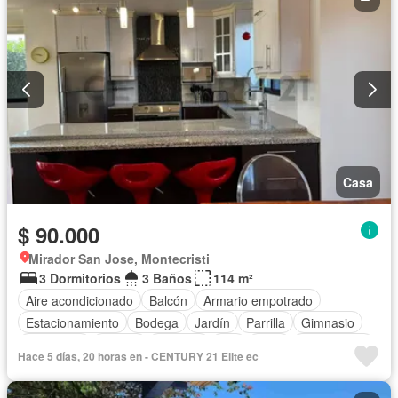
Casa
$ 90.000
Mirador San Jose, Montecristi
3 Dormitorios
3 Baños
114 m²
Aire acondicionado
Balcón
Armario empotrado
Estacionamiento
Bodega
Jardín
Parrilla
Gimnasio
Seguridad
Piscina
Cisterna
Wifi
Patio
Sin amoblar
Hace 5 días, 20 horas en - CENTURY 21 Elite ec