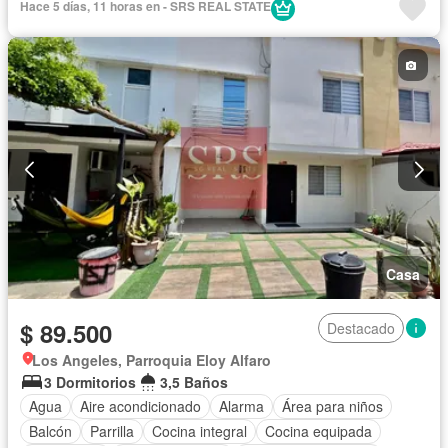
Hace 5 días, 11 horas en - SRS REAL STATE
Estacionamiento
Gas natural
Garita de guardianía
Internet
Piscina
Conserje
Seguridad
Terraza
Vista panorámica
Wifi
Parcialmente amoblado
Casa
$ 89.500
Destacado
Los Angeles, Parroquia Eloy Alfaro
3 Dormitorios
3,5 Baños
Agua
Aire acondicionado
Alarma
Área para niños
Balcón
Parrilla
Cocina integral
Cocina equipada