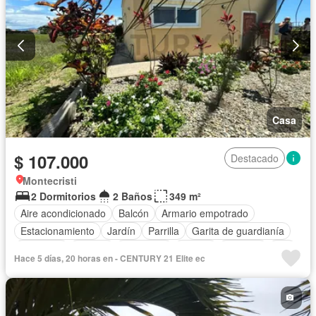
Casa
$ 107.000
Destacado
Montecristi
2 Dormitorios
2 Baños
349 m²
Aire acondicionado
Balcón
Armario empotrado
Estacionamiento
Jardín
Parrilla
Garita de guardianía
Gimnasio
Jacuzzi
Seguridad
Piscina
Cisterna
Wifi
Hace 5 días, 20 horas en - CENTURY 21 Elite ec
Patio
Sin amoblar