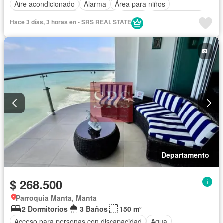
Aire acondicionado
Alarma
Área para niños
Armario empotrado
Ascensor
Balcón
Cocina integral
Hace 3 días, 3 horas en - SRS REAL STATE
Cocina equipada
Electricidad
Estacionamiento
Gas natural
Gimnasio
Garita de guardianía
Internet
Jacuzzi
Patio
Piscina
Conserje
Sauna
Seguridad
Terraza
Vista panorámica
Wifi
Sin amoblar
Departamento
$ 268.500
Parroquia Manta, Manta
2 Dormitorios
3 Baños
150 m²
Acceso para personas con discapacidad
Agua