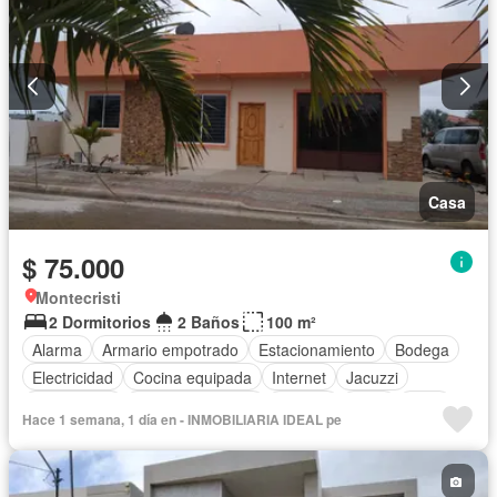
Casa
$ 75.000
Montecristi
2 Dormitorios
2 Baños
100 m²
Alarma
Armario empotrado
Estacionamiento
Bodega
Electricidad
Cocina equipada
Internet
Jacuzzi
Gas natural
Vista panorámica
Terraza
Agua
Patio
Hace 1 semana, 1 día en - INMOBILIARIA IDEAL pe
Área para niños
Conserje
Acceso para personas con discapacidad
Jardín
Parrilla
Garita de guardianía
Gimnasio
Seguridad
Piscina