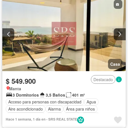
Piscina
Sauna
Seguridad
Terraza
Vista panorámica
Wifi
Parcialmente amoblado
Casa
$ 549.900
Destacado
Manta
3 Dormitorios
3,5 Baños
401 m²
Acceso para personas con discapacidad
Agua
Aire acondicionado
Alarma
Área para niños
Armario empotrado
Balcón
Parrilla
Bodega
Hace 1 semana, 1 día en - SRS REAL STATE
Cancha de tenis
Cocina integral
Cocina equipada