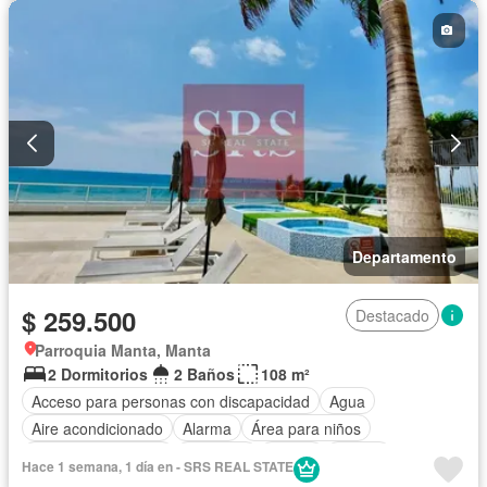
Electricidad
Estacionamiento
Gimnasio
Garita de guardianía
Internet
Jacuzzi
Jardín
Patio
Piscina
Conserje
Sauna
Seguridad
Terraza
Vista panorámica
Wifi
Sin amoblar
Departamento
$ 259.500
Destacado
Parroquia Manta, Manta
2 Dormitorios
2 Baños
108 m²
Acceso para personas con discapacidad
Agua
Aire acondicionado
Alarma
Área para niños
Armario empotrado
Ascensor
Balcón
Parrilla
Hace 1 semana, 1 día en - SRS REAL STATE
Cancha de tenis
Cocina integral
Cocina equipada