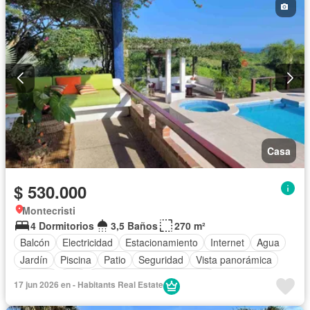
Casa
$ 530.000
Montecristi
4 Dormitorios
3,5 Baños
270 m²
Balcón
Electricidad
Estacionamiento
Internet
Agua
Jardín
Piscina
Patio
Seguridad
Vista panorámica
Jacuzzi
Wifi
Completamente amoblado
17 jun 2026 en - Habitants Real Estate