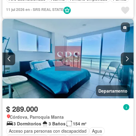
Cocina integral
Cocina equipada
Electricidad
11 jul 2026 en - SRS REAL STATE
Estacionamiento
Garita de guardianía
Internet
Patio
Piscina
Conserje
Seguridad
Wifi
Parcialmente amoblado
Departamento
$ 289.000
Córdova, Parroquia Manta
3 Dormitorios
3 Baños
154 m²
Acceso para personas con discapacidad
Agua