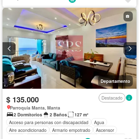
Electricidad
Estacionamiento
Gimnasio
Garita de guardianía
Internet
Jacuzzi
Jardín
Patio
Piscina
Conserje
Seguridad
Terraza
Vista panorámica
Wifi
Completamente amoblado
Departamento
$ 135.000
Destacado
Parroquia Manta, Manta
2 Dormitorios
2 Baños
127 m²
Acceso para personas con discapacidad
Agua
Aire acondicionado
Armario empotrado
Ascensor
Balcón
Cocina integral
Cocina equipada
Electricidad