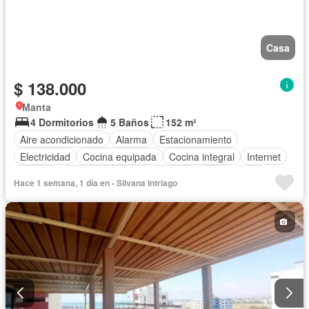
Casa
$ 138.000
Manta
4 Dormitorios
5 Baños
152 m²
Aire acondicionado
Alarma
Estacionamiento
Electricidad
Cocina equipada
Cocina integral
Internet
Jacuzzi
Cuarto de servicio
Terraza
Agua
Patio
Hace 1 semana, 1 día en - Silvana Intriago
Área para niños
Parrilla
Jardín
Garita de guardianía
Biblioteca
Seguridad
Parcialmente amoblado