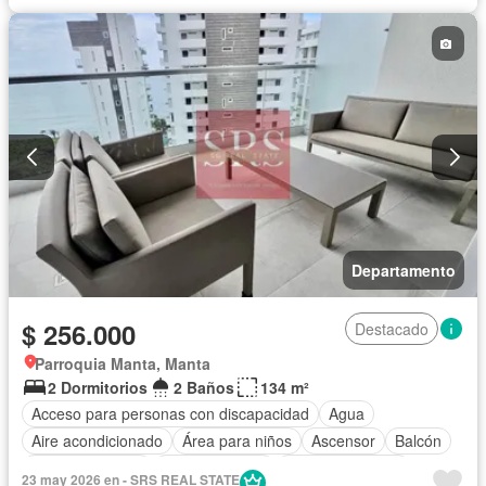
Electricidad
Estacionamiento
Gimnasio
Garita de guardianía
Internet
Jacuzzi
Jardín
Patio
Piscina
Conserje
Seguridad
Terraza
Vista panorámica
Wifi
Completamente amoblado
Departamento
$ 256.000
Destacado
Parroquia Manta, Manta
2 Dormitorios
2 Baños
134 m²
Acceso para personas con discapacidad
Agua
Aire acondicionado
Área para niños
Ascensor
Balcón
Cancha de tenis
Cocina integral
Cocina equipada
23 may 2026 en - SRS REAL STATE