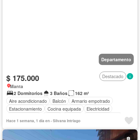
Departamento
$ 175.000
Destacado
Manta
2 Dormitorios
3 Baños
162 m²
Aire acondicionado
Balcón
Armario empotrado
Estacionamiento
Cocina equipada
Electricidad
Cocina integral
Internet
Jacuzzi
Vista panorámica
Hace 1 semana, 1 día en - Silvana Intriago
Terraza
Agua
Área para niños
Garita de guardianía
Gimnasio
Ascensor
Sauna
Seguridad
Piscina
Cancha de tenis
Completamente amoblado