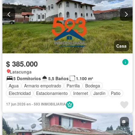
Casa
$ 385.000
Latacunga
5 Dormitorios
5,5 Baños
1.100 m²
Agua
Armario empotrado
Parrilla
Bodega
Electricidad
Estacionamiento
Internet
Jardín
Patio
Sin amoblar
17 jun 2026 en - 593 INMOBILIARIA