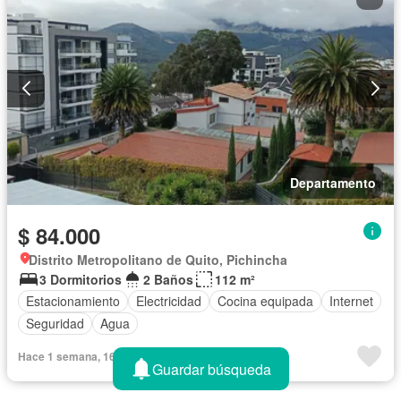
Departamento
$ 84.000
Distrito Metropolitano de Quito, Pichincha
3 Dormitorios
2 Baños
112 m²
Estacionamiento
Electricidad
Cocina equipada
Internet
Seguridad
Agua
Hace 1 semana, 16 horas en - INMOMEMORIES.COM
Guardar búsqueda