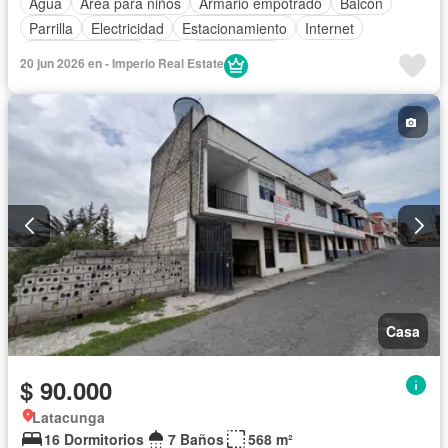
Agua
Área para niños
Armario empotrado
Balcón
Parrilla
Electricidad
Estacionamiento
Internet
Vista panorámica
Wifi
Sin amoblar
20 jun 2026 en - Imperio Real Estate
Casa
$ 90.000
Latacunga
16 Dormitorios
7 Baños
568 m²