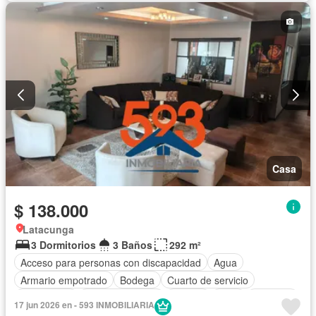
Casa
$ 138.000
Latacunga
3 Dormitorios
3 Baños
292 m²
Acceso para personas con discapacidad
Agua
Armario empotrado
Bodega
Cuarto de servicio
Electricidad
Estacionamiento
Jacuzzi
Patio
Conserje
17 jun 2026 en - 593 INMOBILIARIA
Sin amoblar