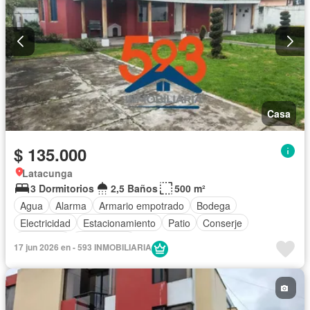
Casa
$ 135.000
Latacunga
3 Dormitorios
2,5 Baños
500 m²
Agua
Alarma
Armario empotrado
Bodega
Electricidad
Estacionamiento
Patio
Conserje
Seguridad
Sin amoblar
17 jun 2026 en - 593 INMOBILIARIA