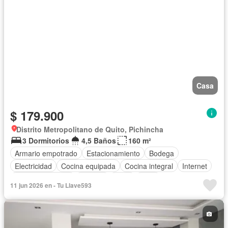
Casa
$ 179.900
Distrito Metropolitano de Quito, Pichincha
3 Dormitorios
4,5 Baños
160 m²
Armario empotrado
Estacionamiento
Bodega
Electricidad
Cocina equipada
Cocina integral
Internet
Vista panorámica
Terraza
Agua
Patio
11 jun 2026 en - Tu Llave593
Área para niños
Jardín
Sin amoblar