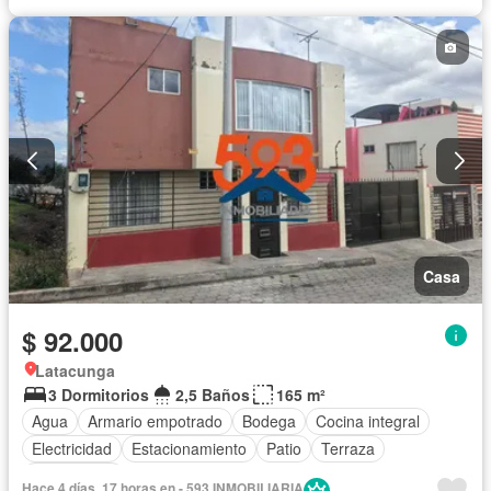
Casa
$ 92.000
Latacunga
3 Dormitorios
2,5 Baños
165 m²
Agua
Armario empotrado
Bodega
Cocina integral
Electricidad
Estacionamiento
Patio
Terraza
Sin amoblar
Hace 4 días, 17 horas en - 593 INMOBILIARIA