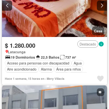
Casa
$ 1.280.000
Destacado
Latacunga
19 Dormitorios
22,5 Baños
737 m²
Acceso para personas con discapacidad
Agua
Aire acondicionado
Alarma
Área para niños
Armario empotrado
Balcón
Parrilla
Biblioteca
Hace 1 semana, 15 horas en - Mery Villacis
Bodega
Calefacción
Chimenea
Cocina integral
Cocina equipada
Cuarto de servicio
Electricidad
Estacionamiento
Gas natural
Garita de guardianía
Internet
Jacuzzi
Jardín
Patio
Conserje
Sauna
Seguridad
Terraza
Vista panorámica
Wifi