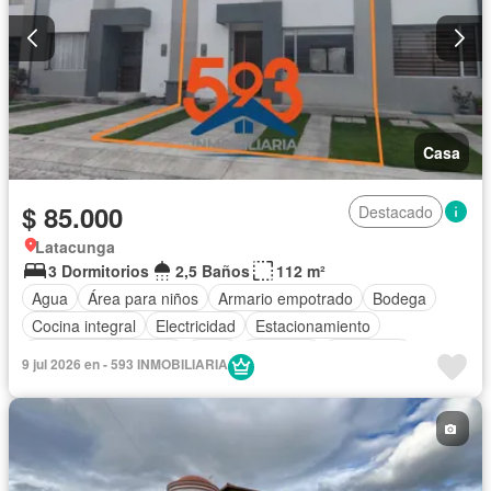
Completamente amoblado
Casa
$ 85.000
Destacado
Latacunga
3 Dormitorios
2,5 Baños
112 m²
Agua
Área para niños
Armario empotrado
Bodega
Cocina integral
Electricidad
Estacionamiento
Garita de guardianía
Patio
Conserje
Seguridad
9 jul 2026 en - 593 INMOBILIARIA
Sin amoblar