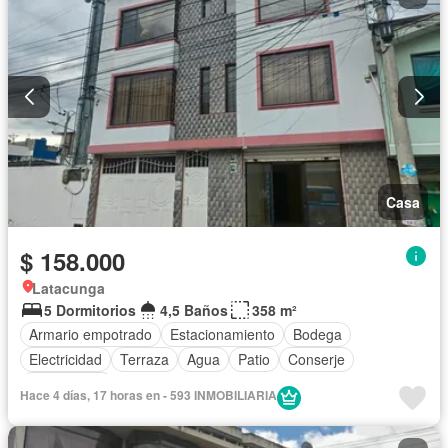
Casa
$ 158.000
Latacunga
5 Dormitorios
4,5 Baños
358 m²
Armario empotrado
Estacionamiento
Bodega
Electricidad
Terraza
Agua
Patio
Conserje
Sin amoblar
Hace 4 días, 17 horas en - 593 INMOBILIARIA