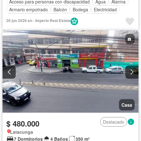
Acceso para personas con discapacidad
Agua
Alarma
Armario empotrado
Balcón
Bodega
Electricidad
Estacionamiento
Patio
Conserje
Terraza
Wifi
26 jun 2026 en - Imperio Real Estate
Parcialmente amoblado
Casa
$ 480.000
Destacado
Latacunga
7 Dormitorios
4 Baños
350 m²