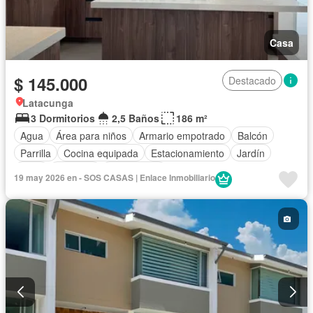
Casa
$ 145.000
Destacado
Latacunga
3 Dormitorios
2,5 Baños
186 m²
Agua
Área para niños
Armario empotrado
Balcón
Parrilla
Cocina equipada
Estacionamiento
Jardín
Patio
Conserje
Sin amoblar
19 may 2026 en - SOS CASAS | Enlace Inmobiliario