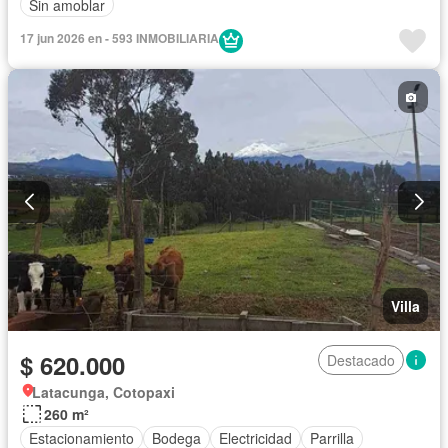
Sin amoblar
17 jun 2026 en - 593 INMOBILIARIA
Villa
$ 620.000
Destacado
Latacunga, Cotopaxi
260 m²
Estacionamiento
Bodega
Electricidad
Parrilla