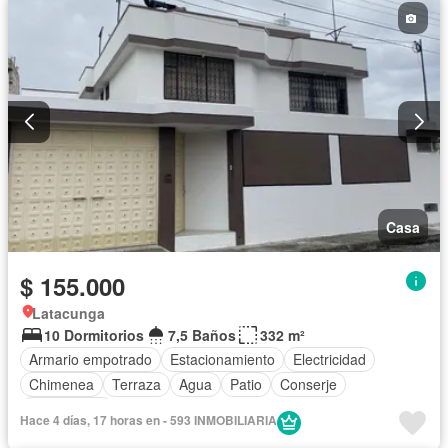
Casa
$ 155.000
Latacunga
10 Dormitorios
7,5 Baños
332 m²
Armario empotrado
Estacionamiento
Electricidad
Chimenea
Terraza
Agua
Patio
Conserje
Sin amoblar
Hace 4 días, 17 horas en - 593 INMOBILIARIA