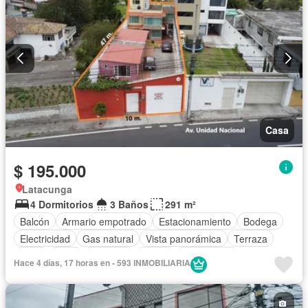
Casa
$ 195.000
Latacunga
4 Dormitorios
3 Baños
291 m²
Balcón
Armario empotrado
Estacionamiento
Bodega
Electricidad
Gas natural
Vista panorámica
Terraza
Agua
Patio
Conserje
Jardín
Sin amoblar
Hace 4 días, 17 horas en - 593 INMOBILIARIA