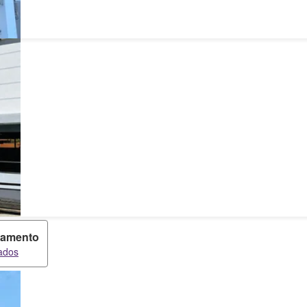
tamento
tados