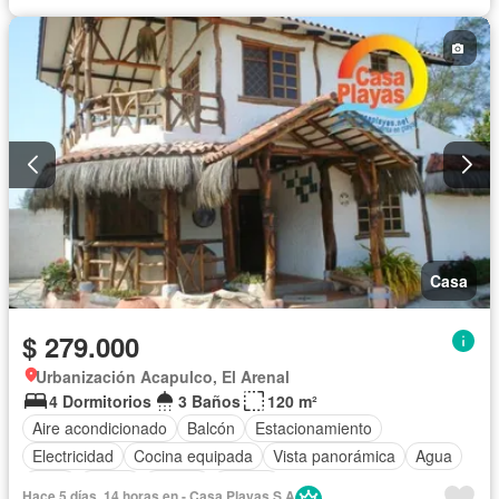
Parrilla
Seguridad
Piscina
Parcialmente amoblado
Casa
$ 279.000
Urbanización Acapulco, El Arenal
4 Dormitorios
3 Baños
120 m²
Aire acondicionado
Balcón
Estacionamiento
Electricidad
Cocina equipada
Vista panorámica
Agua
Patio
Jardín
Parrilla
Piscina
Hace 5 días, 14 horas en - Casa Playas S A