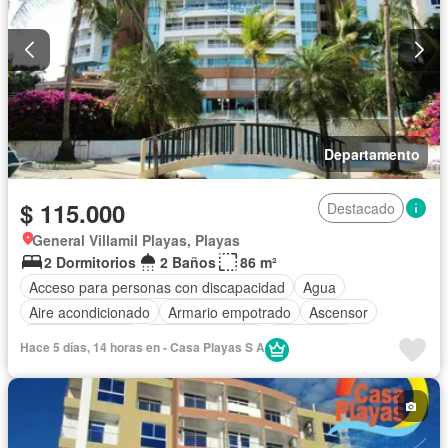
Departamento
$ 115.000
Destacado
General Villamil Playas, Playas
2 Dormitorios
2 Baños
86 m²
Acceso para personas con discapacidad
Agua
Aire acondicionado
Armario empotrado
Ascensor
Cancha de tenis
Cocina equipada
Electricidad
Hace 5 días, 14 horas en - Casa Playas S A
Estacionamiento
Garita de guardianía
Internet
Jardín
Patio
Piscina
Sauna
Seguridad
Wifi
Parcialmente amoblado