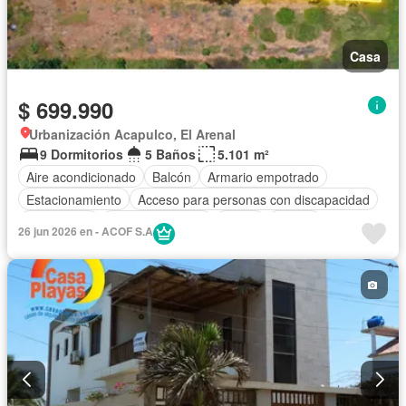
Casa
$ 699.990
Urbanización Acapulco, El Arenal
9 Dormitorios
5 Baños
5.101 m²
Aire acondicionado
Balcón
Armario empotrado
Estacionamiento
Acceso para personas con discapacidad
Electricidad
Cocina equipada
Jardín
Parrilla
26 jun 2026 en - ACOF S.A
Vista panorámica
Cuarto de servicio
Piscina
Agua
Patio