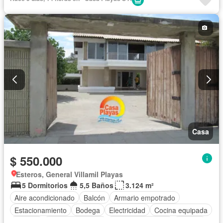
Completamente amoblado
Casa
$ 550.000
Esteros, General Villamil Playas
5 Dormitorios
5,5 Baños
3.124 m²
Aire acondicionado
Balcón
Armario empotrado
Estacionamiento
Bodega
Electricidad
Cocina equipada
Internet
Vista panorámica
Cuarto de servicio
Terraza