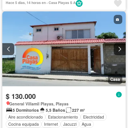
Hace 5 días, 14 horas en - Casa Playas S A
Agua
Patio
Jardín
Parrilla
Garita de guardianía
Seguridad
Completamente amoblado
Casa
$ 130.000
General Villamil Playas, Playas
5 Dormitorios
5,5 Baños
227 m²
Aire acondicionado
Estacionamiento
Electricidad
Cocina equipada
Internet
Jacuzzi
Agua