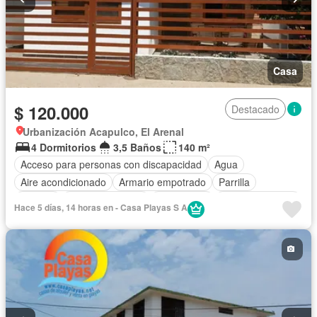
Casa
$ 120.000
Destacado
Urbanización Acapulco, El Arenal
4 Dormitorios
3,5 Baños
140 m²
Acceso para personas con discapacidad
Agua
Aire acondicionado
Armario empotrado
Parrilla
Bodega
Cocina equipada
Electricidad
Estacionamiento
Hace 5 días, 14 horas en - Casa Playas S A
Garita de guardianía
Internet
Seguridad
Wifi
Completamente amoblado