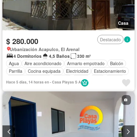
Casa
$ 280.000
Destacado
Urbanización Acapulco, El Arenal
4 Dormitorios
4,5 Baños
330 m²
Agua
Aire acondicionado
Armario empotrado
Balcón
Parrilla
Cocina equipada
Electricidad
Estacionamiento
Garita de guardianía
Internet
Jardín
Patio
Piscina
Hace 5 días, 14 horas en - Casa Playas S A
Seguridad
Vista panorámica
Wifi
Completamente amoblado