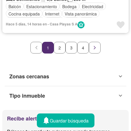
Balcón
Estacionamiento
Bodega
Electricidad
Cocina equipada
Internet
Vista panorámica
Cuarto de servicio
Terraza
Agua
Patio
Hace 5 días, 14 horas en - Casa Playas S A
Completamente amoblado
1
2
3
4
Zonas cercanas
Tipo inmueble
Recibe alertas por email
Guardar búsqueda