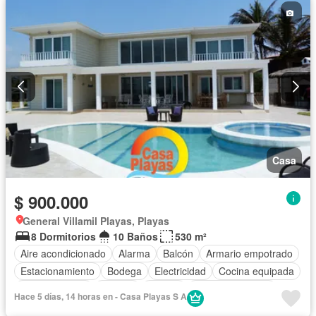
Casa
$ 900.000
General Villamil Playas, Playas
8 Dormitorios
10 Baños
530 m²
Aire acondicionado
Alarma
Balcón
Armario empotrado
Estacionamiento
Bodega
Electricidad
Cocina equipada
Cocina integral
Internet
Jacuzzi
Vista panorámica
Hace 5 días, 14 horas en - Casa Playas S A
Cuarto de servicio
Terraza
Agua
Patio