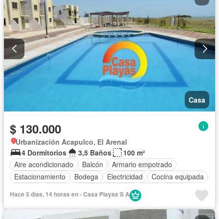
Casa
$ 130.000
Urbanización Acapulco, El Arenal
4 Dormitorios
3,5 Baños
100 m²
Aire acondicionado
Balcón
Armario empotrado
Estacionamiento
Bodega
Electricidad
Cocina equipada
Internet
Jacuzzi
Vista panorámica
Agua
Patio
Hace 5 días, 14 horas en - Casa Playas S A
Garita de guardianía
Seguridad
Piscina
Completamente amoblado