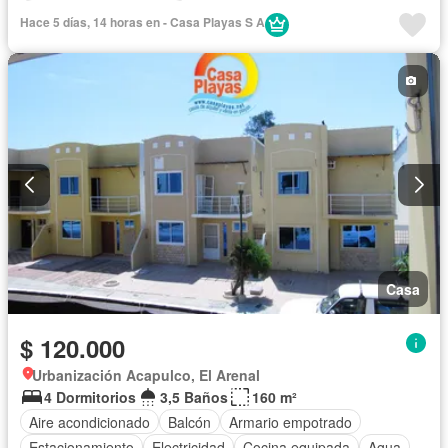
Parcialmente amoblado
Hace 5 días, 14 horas en - Casa Playas S A
Casa
$ 120.000
Urbanización Acapulco, El Arenal
4 Dormitorios
3,5 Baños
160 m²
Aire acondicionado
Balcón
Armario empotrado
Estacionamiento
Electricidad
Cocina equipada
Agua