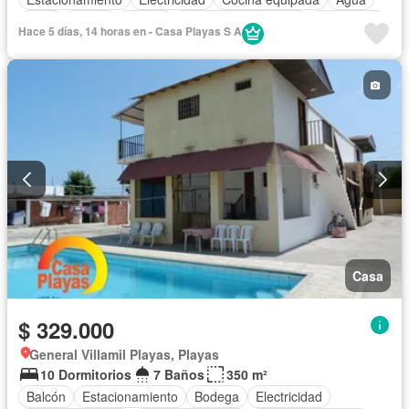
Patio
Jardín
Parrilla
Garita de guardianía
Seguridad
Hace 5 días, 14 horas en - Casa Playas S A
Piscina
Parcialmente amoblado
Casa
$ 329.000
General Villamil Playas, Playas
10 Dormitorios
7 Baños
350 m²
Balcón
Estacionamiento
Bodega
Electricidad