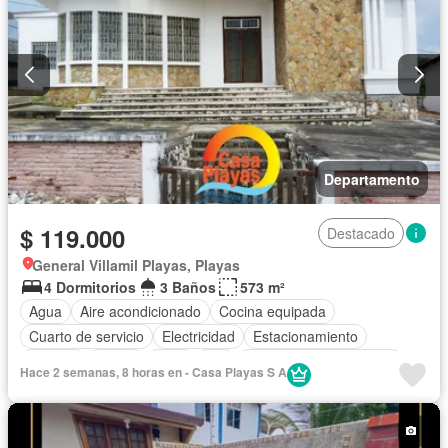
Departamento
$ 119.000
Destacado
General Villamil Playas, Playas
4 Dormitorios
3 Baños
573 m²
Agua
Aire acondicionado
Cocina equipada
Cuarto de servicio
Electricidad
Estacionamiento
Internet
Jardín
Patio
Wifi
Parcialmente amoblado
Hace 2 semanas, 8 horas en - Casa Playas S A