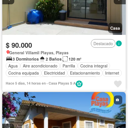
Casa
$ 90.000
Destacado
General Villamil Playas, Playas
3 Dormitorios
2 Baños
120 m²
Agua
Aire acondicionado
Parrilla
Cocina integral
Cocina equipada
Electricidad
Estacionamiento
Internet
Patio
Piscina
Wifi
Parcialmente amoblado
Hace 5 días, 14 horas en - Casa Playas S A