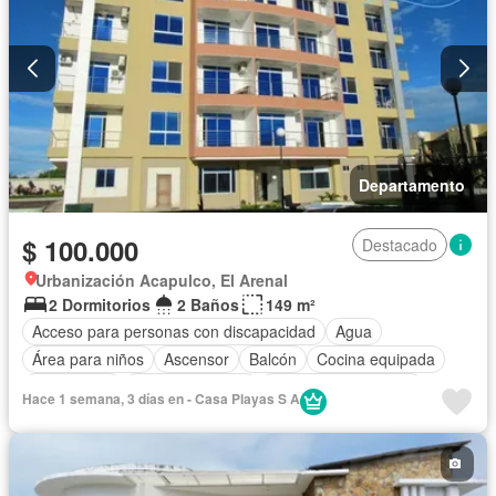
Departamento
$ 100.000
Destacado
Urbanización Acapulco, El Arenal
2 Dormitorios
2 Baños
149 m²
Acceso para personas con discapacidad
Agua
Área para niños
Ascensor
Balcón
Cocina equipada
Electricidad
Estacionamiento
Garita de guardianía
Hace 1 semana, 3 días en - Casa Playas S A
Internet
Jardín
Piscina
Seguridad
Vista panorámica
Wifi
Completamente amoblado