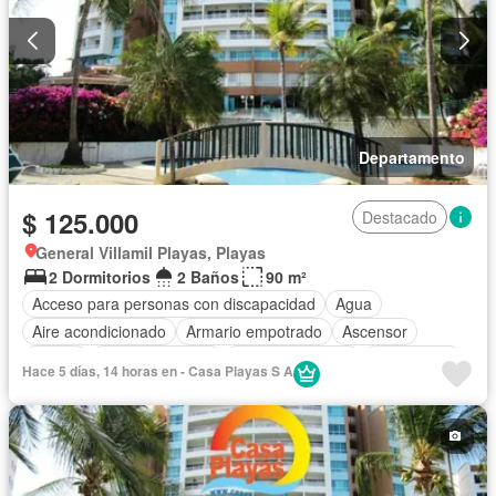
Departamento
$ 125.000
Destacado
General Villamil Playas, Playas
2 Dormitorios
2 Baños
90 m²
Acceso para personas con discapacidad
Agua
Aire acondicionado
Armario empotrado
Ascensor
Balcón
Cancha de tenis
Cocina equipada
Electricidad
Hace 5 días, 14 horas en - Casa Playas S A
Estacionamiento
Garita de guardianía
Internet
Jardín
Patio
Piscina
Sauna
Seguridad
Vista panorámica
Wifi
Parcialmente amoblado