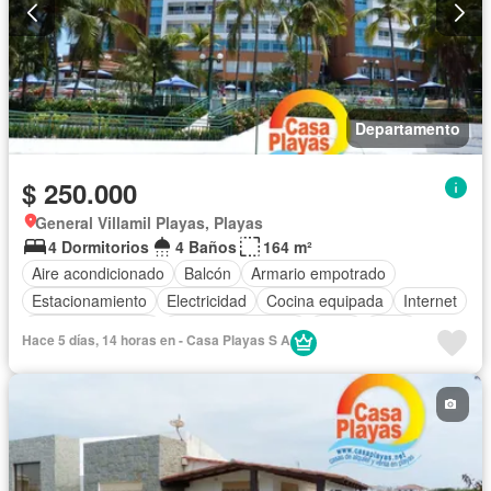
Departamento
$ 250.000
General Villamil Playas, Playas
4 Dormitorios
4 Baños
164 m²
Aire acondicionado
Balcón
Armario empotrado
Estacionamiento
Electricidad
Cocina equipada
Internet
Vista panorámica
Cuarto de servicio
Agua
Patio
Hace 5 días, 14 horas en - Casa Playas S A
Área para niños
Acceso para personas con discapacidad
Jardín
Garita de guardianía
Ascensor
Sauna
Seguridad
Piscina
Cancha de tenis
Completamente amoblado