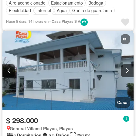
Aire acondicionado
Estacionamiento
Bodega
Electricidad
Internet
Agua
Garita de guardianía
Seguridad
Piscina
Parcialmente amoblado
Hace 5 días, 14 horas en - Casa Playas S A
Casa
$ 298.000
General Villamil Playas, Playas
5 Dormitorios
5,5 Baños
250 m²