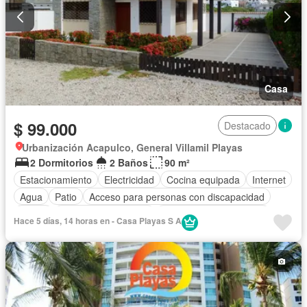
Casa
$ 99.000
Destacado
Urbanización Acapulco, General Villamil Playas
2 Dormitorios
2 Baños
90 m²
Estacionamiento
Electricidad
Cocina equipada
Internet
Agua
Patio
Acceso para personas con discapacidad
Jardín
Garita de guardianía
Parcialmente amoblado
Hace 5 días, 14 horas en - Casa Playas S A