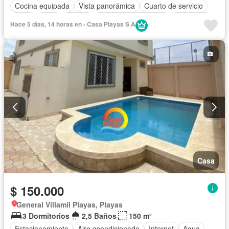
Cocina equipada
Vista panorámica
Cuarto de servicio
Agua
Patio
Parrilla
Garita de guardianía
Seguridad
Hace 5 días, 14 horas en - Casa Playas S A
Piscina
Parcialmente amoblado
Casa
$ 150.000
General Villamil Playas, Playas
3 Dormitorios
2,5 Baños
150 m²
Estacionamiento
Aire acondicionado
Internet
Agua