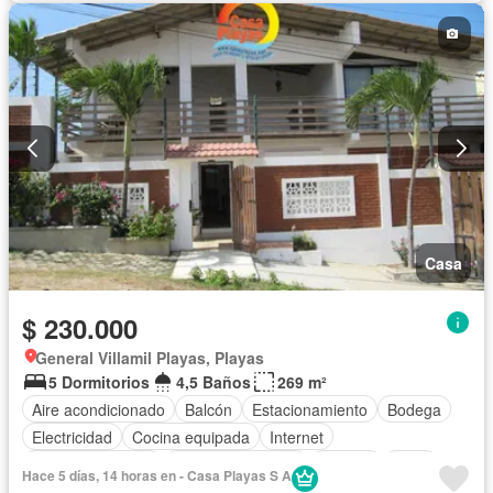
Acceso para personas con discapacidad
Jardín
Parrilla
Garita de guardianía
Seguridad
Piscina
Completamente amoblado
Casa
$ 230.000
General Villamil Playas, Playas
5 Dormitorios
4,5 Baños
269 m²
Aire acondicionado
Balcón
Estacionamiento
Bodega
Electricidad
Cocina equipada
Internet
Vista panorámica
Cuarto de servicio
Terraza
Agua
Hace 5 días, 14 horas en - Casa Playas S A
Patio
Acceso para personas con discapacidad
Jardín