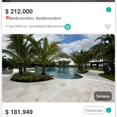
$ 212.000
Samborondón, Samborondon
17 jun 2026 en - Inmobiliaria Mastarreno
Terreno
$ 181.949
Destacado