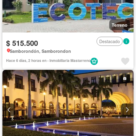
Terreno
$ 515.500
Destacado
Samborondón, Samborondon
Hace 6 días, 2 horas en - Inmobiliaria Mastarreno