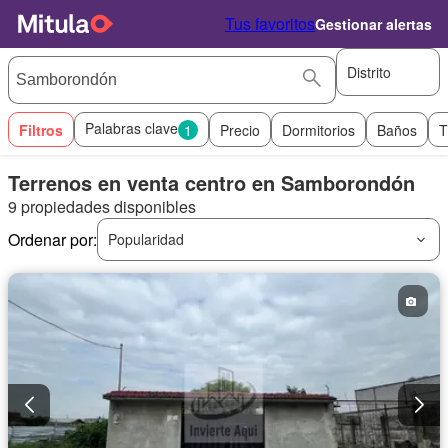
Tus favoritos
Gestionar alertas
Distrito
Palabras clave
Filtros
1
Precio
Dormitorios
Baños
T
Terrenos en venta centro en Samborondón
9 propiedades disponibles
Ordenar por:
Popularidad