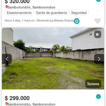
$ 320.000
Samborondón, Samborondon
Estacionamiento
Garita de guardianía
Seguridad
Hace 4 días, 1 hora en - Munivalcorp Bienes Raices
Terreno
$ 299.000
Samborondón, Samborondon