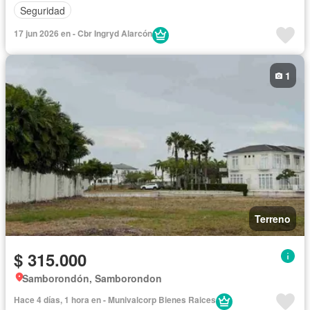
Seguridad
17 jun 2026 en - Cbr Ingryd Alarcón
1
Terreno
$ 315.000
Samborondón, Samborondon
Hace 4 días, 1 hora en - Munivalcorp Bienes Raices