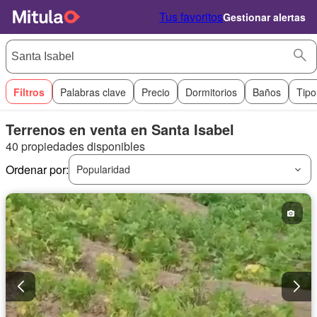
Tus favoritos
Gestionar alertas
Filtros
Palabras clave
Precio
Dormitorios
Baños
Tipo
Terrenos en venta en Santa Isabel
40 propiedades disponibles
Ordenar por:
Popularidad