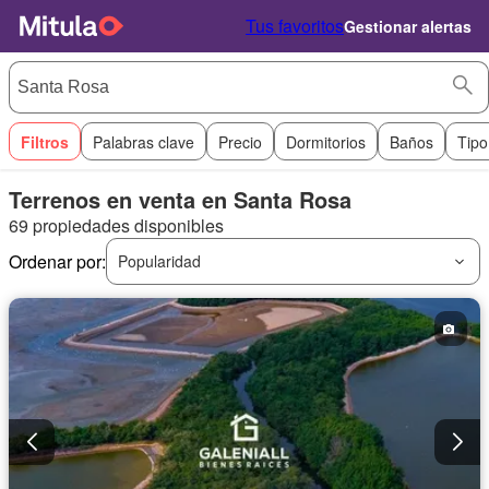
Tus favoritos
Gestionar alertas
Filtros
Palabras clave
Precio
Dormitorios
Baños
Tipo
Terrenos en venta en Santa Rosa
69 propiedades disponibles
Ordenar por:
Popularidad