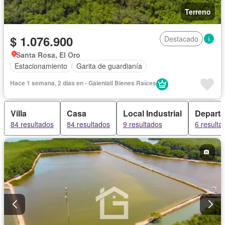
Terreno
$ 1.076.900
Destacado
Santa Rosa, El Oro
Estacionamiento
Garita de guardianía
Hace 1 semana, 2 días en - Galeniall Bienes Raíces
Villa
Casa
Local Industrial
Depart
84 resultados
84 resultados
9 resultados
6 resulta