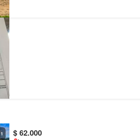
$ 62.000
1