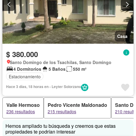
Casa
$ 380.000
Santo Domingo de los Tsachilas, Santo Domingo
4 Dormitorios
5 Baños
550 m²
Estacionamiento
Hace 3 días, 18 horas en - Leyter Solorzano
Valle Hermoso
Pedro Vicente Maldonado
Santo Do
236 resultados
215 resultados
210 result
Hemos ampliado tu búsqueda y creemos que estas
propiedades te podrían interesar