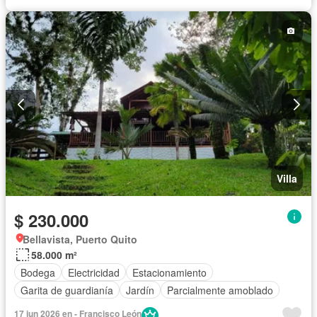
Villa
$ 230.000
Bellavista, Puerto Quito
58.000 m²
Bodega
Electricidad
Estacionamiento
Garita de guardianía
Jardín
Parcialmente amoblado
17 jun 2026 en - Francisco León