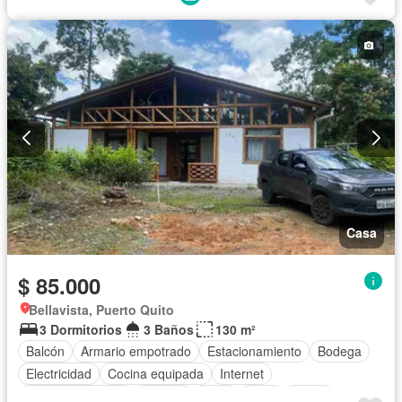
Casa
$ 85.000
Bellavista, Puerto Quito
3 Dormitorios
3 Baños
130 m²
Balcón
Armario empotrado
Estacionamiento
Bodega
Electricidad
Cocina equipada
Internet
Vista panorámica
Terraza
Agua
Patio
Jardín