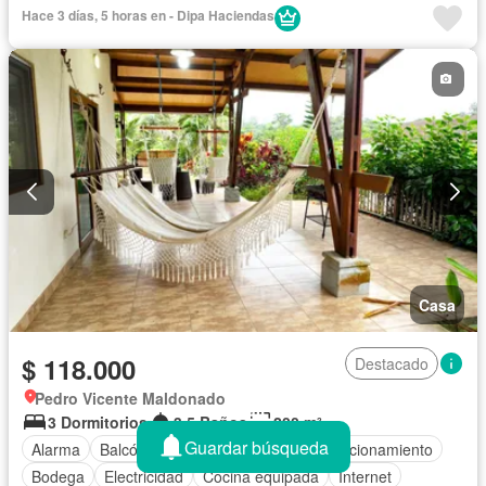
Hace 3 días, 5 horas en - Dipa Haciendas
Casa
$ 118.000
Destacado
Pedro Vicente Maldonado
3 Dormitorios
3,5 Baños
200 m²
Guardar búsqueda
Alarma
Balcón
Armario empotrado
Estacionamiento
Bodega
Electricidad
Cocina equipada
Internet