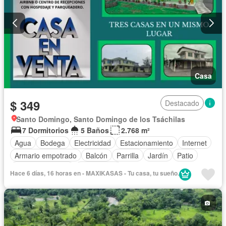
Casa
$ 349
Destacado
Santo Domingo, Santo Domingo de los Tsáchilas
7 Dormitorios
5 Baños
2.768 m²
Agua
Bodega
Electricidad
Estacionamiento
Internet
Armario empotrado
Balcón
Parrilla
Jardín
Patio
Vista panorámica
Sin amoblar
Hace 6 días, 16 horas en - MAXIKASAS - Tu casa, tu sueño.