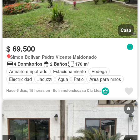
Casa
$ 69.500
Simon Bolivar, Pedro Vicente Maldonado
4 Dormitorios
2 Baños
170 m²
Armario empotrado
Estacionamiento
Bodega
Electricidad
Jacuzzi
Agua
Patio
Área para niños
Jardín
Parrilla
Garita de guardianía
Piscina
Hace 6 días, 15 horas en - Ifc Inmofondocasa Cia Ltda
Cancha de tenis
Sin amoblar