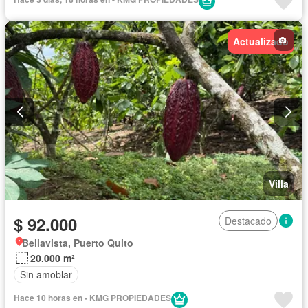
Actualizado
Villa
$ 92.000
Destacado
Bellavista, Puerto Quito
20.000 m²
Sin amoblar
Hace 10 horas en - KMG PROPIEDADES