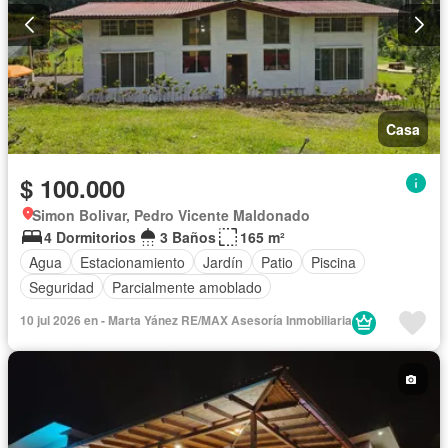
Casa
$ 100.000
Simon Bolivar, Pedro Vicente Maldonado
4 Dormitorios
3 Baños
165 m²
Agua
Estacionamiento
Jardín
Patio
Piscina
Seguridad
Parcialmente amoblado
10 jul 2026 en - Marta Yánez RE/MAX Asesoría Inmobiliaria