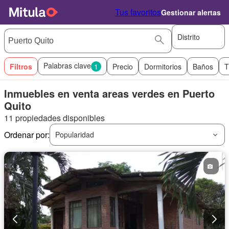
Tus favoritos
Gestionar alertas
Distrito
Palabras clave
Filtros
1
Precio
Dormitorios
Baños
T
Inmuebles en venta areas verdes en Puerto
Quito
11 propiedades disponibles
Ordenar por:
Popularidad