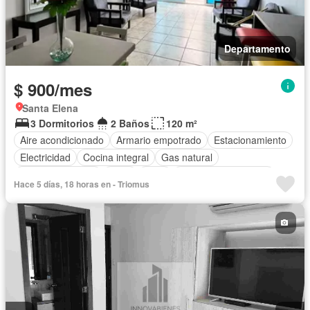
Departamento
$ 900/mes
Santa Elena
3 Dormitorios
2 Baños
120 m²
Aire acondicionado
Armario empotrado
Estacionamiento
Electricidad
Cocina integral
Gas natural
Vista panorámica
Agua
Patio
Garita de guardianía
Hace 5 días, 18 horas en - Triomus
Seguridad
Piscina
Completamente amoblado