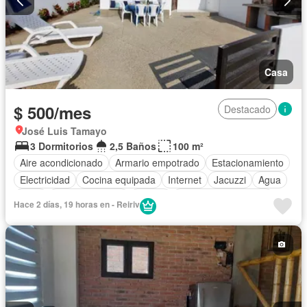
Casa
$ 500/mes
Destacado
José Luis Tamayo
3 Dormitorios
2,5 Baños
100 m²
Aire acondicionado
Armario empotrado
Estacionamiento
Electricidad
Cocina equipada
Internet
Jacuzzi
Agua
Patio
Área para niños
Parrilla
Garita de guardianía
Hace 2 días, 19 horas en - Reiriv
Seguridad
Piscina
Solo familias
Completamente amoblado