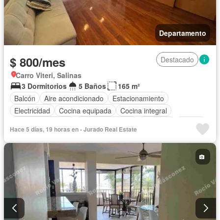
Departamento
$ 800/mes
Destacado
Carro Viteri, Salinas
3 Dormitorios
5 Baños
165 m²
Balcón
Aire acondicionado
Estacionamiento
Electricidad
Cocina equipada
Cocina integral
Cuarto de servicio
Vista panorámica
Ascensor
Piscina
Hace 5 días, 19 horas en - Jurado Real Estate
Wifi
Seguridad
Completamente amoblado