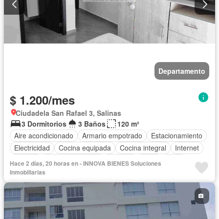
Departamento
$ 1.200/mes
Ciudadela San Rafael 3, Salinas
3 Dormitorios
3 Baños
120 m²
Aire acondicionado
Armario empotrado
Estacionamiento
Electricidad
Cocina equipada
Cocina integral
Internet
Jacuzzi
Vista panorámica
Terraza
Agua
Patio
Hace 2 días, 20 horas en - INNOVA BIENES Soluciones
Área para niños
Acceso para personas con discapacidad
Inmobiliarias
Jardín
Garita de guardianía
Sauna
Seguridad
Piscina
Gimnasio
Ascensor
Cancha de tenis
Completamente amoblado