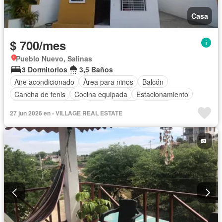
Casa
$ 700/mes
Pueblo Nuevo, Salinas
3 Dormitorios
3,5 Baños
Aire acondicionado
Área para niños
Balcón
Cancha de tenis
Cocina equipada
Estacionamiento
Garita de guardianía
Patio
Piscina
Terraza
27 jun 2026 en - VILLAGE REAL ESTATE
Vista panorámica