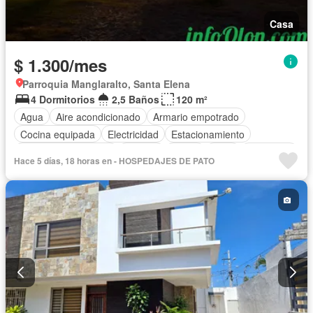
Casa
$ 1.300/mes
Parroquia Manglaralto, Santa Elena
4 Dormitorios
2,5 Baños
120 m²
Agua
Aire acondicionado
Armario empotrado
Cocina equipada
Electricidad
Estacionamiento
Garita de guardianía
Internet
Jardín
Patio
Seguridad
Hace 5 días, 18 horas en - HOSPEDAJES DE PATO
Vista panorámica
Wifi
Completamente amoblado