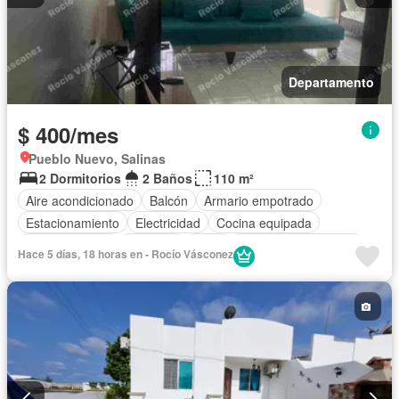
Departamento
$ 400/mes
Pueblo Nuevo, Salinas
2 Dormitorios
2 Baños
110 m²
Aire acondicionado
Balcón
Armario empotrado
Estacionamiento
Electricidad
Cocina equipada
Cocina integral
Conserje
Agua
Garita de guardianía
Hace 5 días, 18 horas en - Rocío Vásconez
Completamente amoblado