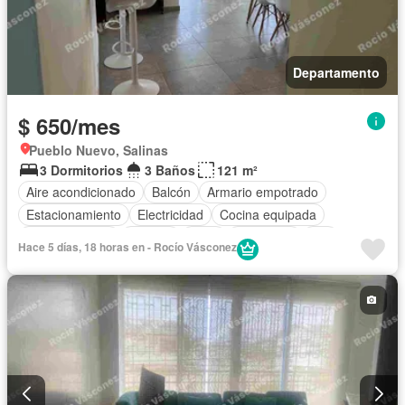
Departamento
$ 650/mes
Pueblo Nuevo, Salinas
3 Dormitorios
3 Baños
121 m²
Aire acondicionado
Balcón
Armario empotrado
Estacionamiento
Electricidad
Cocina equipada
Cocina integral
Internet
Agua
Seguridad
Wifi
Hace 5 días, 18 horas en - Rocío Vásconez
Garita de guardianía
Completamente amoblado