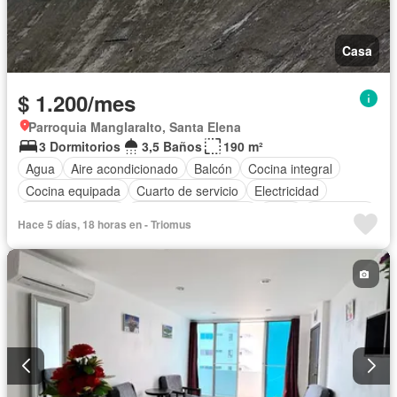
Casa
$ 1.200/mes
Parroquia Manglaralto, Santa Elena
3 Dormitorios
3,5 Baños
190 m²
Agua
Aire acondicionado
Balcón
Cocina integral
Cocina equipada
Cuarto de servicio
Electricidad
Estacionamiento
Garita de guardianía
Patio
Seguridad
Hace 5 días, 18 horas en - Triomus
Vista panorámica
Completamente amoblado