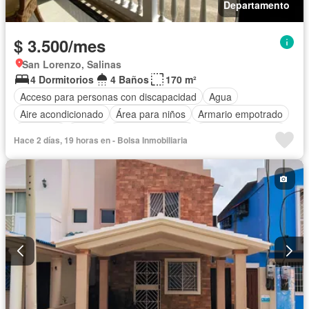
Departamento
$ 3.500/mes
San Lorenzo, Salinas
4 Dormitorios
4 Baños
170 m²
Acceso para personas con discapacidad
Agua
Aire acondicionado
Área para niños
Armario empotrado
Ascensor
Balcón
Cocina equipada
Cuarto de servicio
Hace 2 días, 19 horas en - Bolsa Inmobiliaria
Electricidad
Estacionamiento
Garita de guardianía
Jacuzzi
Piscina
Seguridad
Vista panorámica
Completamente amoblado