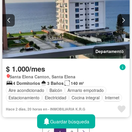
Departamento
$ 1.000/mes
Santa Elena Canton, Santa Elena
4 Dormitorios
3 Baños
140 m²
Aire acondicionado
Balcón
Armario empotrado
Estacionamiento
Electricidad
Cocina integral
Internet
Jacuzzi
Vista panorámica
Cuarto de servicio
Terraza
Hace 2 días, 20 horas en - INMOBILIARIA K.R.G
Agua
Área para niños
Acceso para personas con discapacidad
Parrilla
Guardar búsqueda
Garita de guardianía
Gimnasio
Ascensor
Sauna
1
2