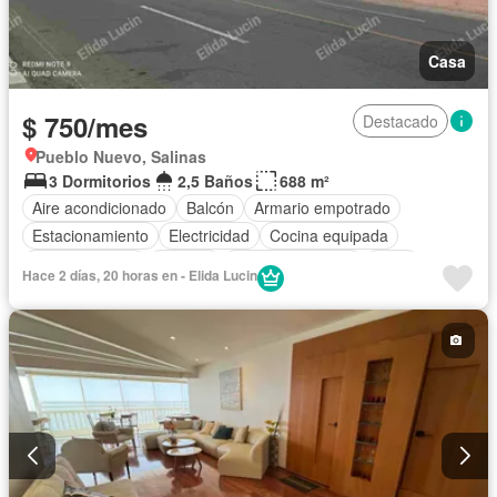
Casa
$ 750/mes
Destacado
Pueblo Nuevo, Salinas
3 Dormitorios
2,5 Baños
688 m²
Aire acondicionado
Balcón
Armario empotrado
Estacionamiento
Electricidad
Cocina equipada
Cocina integral
Internet
Vista panorámica
Agua
Hace 2 días, 20 horas en - Elida Lucin
Patio
Jardín
Wifi
Solo familias
Completamente amoblado