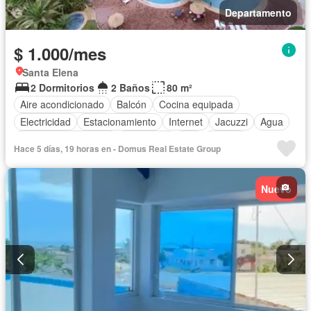
Departamento
$ 1.000/mes
Santa Elena
2 Dormitorios
2 Baños
80 m²
Aire acondicionado
Balcón
Cocina equipada
Electricidad
Estacionamiento
Internet
Jacuzzi
Agua
Garita de guardianía
Seguridad
Wifi
Piscina
Hace 5 días, 19 horas en - Domus Real Estate Group
Gas natural
Vista panorámica
Cuarto de servicio
Armario empotrado
Cocina integral
Patio
Conserje
Nuevo
Área para niños
Gimnasio
Cancha de tenis
Ascensor
Completamente amoblado