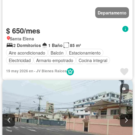
Departamento
$ 650/mes
Santa Elena
2 Dormitorios
1 Baño
85 m²
Aire acondicionado
Balcón
Estacionamiento
Electricidad
Armario empotrado
Cocina integral
Internet
Vista panorámica
Jacuzzi
Agua
19 may 2026 en - JV Bienes Raíces
Área para niños
Conserje
Acceso para personas con discapacidad
Jardín
Parrilla
Garita de guardianía
Gimnasio
Ascensor
Sauna
Seguridad
Piscina
Cancha de tenis
Completamente amoblado