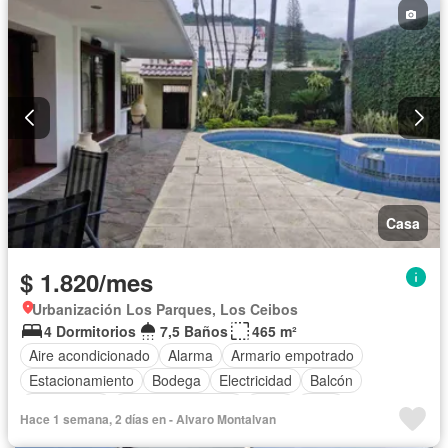
Casa
$ 1.820/mes
Urbanización Los Parques, Los Ceibos
4 Dormitorios
7,5 Baños
465 m²
Aire acondicionado
Alarma
Armario empotrado
Estacionamiento
Bodega
Electricidad
Balcón
Gas natural
Cuarto de servicio
Agua
Patio
Hace 1 semana, 2 días en - Alvaro Montalvan
Área para niños
Conserje
Jardín
Garita de guardianía