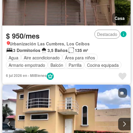
Casa
$ 950/mes
Destacado
Urbanización Las Cumbres, Los Ceibos
3 Dormitorios
3,5 Baños
135 m²
Agua
Aire acondicionado
Área para niños
Armario empotrado
Balcón
Parrilla
Cocina equipada
Estacionamiento
Garita de guardianía
Internet
Patio
6 jul 2026 en - MilBienes
Seguridad
Vista panorámica
Wifi
Parcialmente amoblado