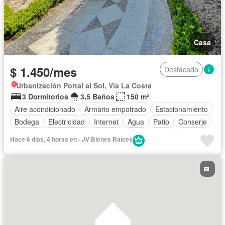
Casa
$ 1.450/mes
Destacado
Urbanización Portal al Sol, Vía La Costa
3 Dormitorios
3,5 Baños
150 m²
Aire acondicionado
Armario empotrado
Estacionamiento
Bodega
Electricidad
Internet
Agua
Patio
Conserje
Acceso para personas con discapacidad
Jardín
Parrilla
Hace 6 días, 4 horas en - JV Bienes Raíces
Garita de guardianía
Gimnasio
Seguridad
Piscina
Cancha de tenis
Área para niños
Cocina integral
Cocina equipada
Completamente amoblado