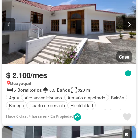
Casa
$ 2.100/mes
Guayaquil
5 Dormitorios
5,5 Baños
320 m²
Agua
Aire acondicionado
Armario empotrado
Balcón
Bodega
Cuarto de servicio
Electricidad
Estacionamiento
Garita de guardianía
Jardín
Patio
Hace 6 días, 4 horas en - En Propiedad
Seguridad
Vista panorámica
Completamente amoblado