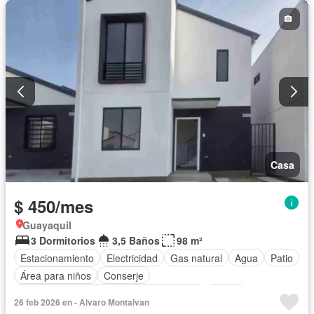
Seguridad
Piscina
Parrilla
Sin amoblar
Casa
$ 450/mes
Guayaquil
3 Dormitorios
3,5 Baños
98 m²
Estacionamiento
Electricidad
Gas natural
Agua
Patio
Área para niños
Conserje
Acceso para personas con discapacidad
Jardín
26 feb 2026 en - Alvaro Montalvan
Garita de guardianía
Seguridad
Piscina