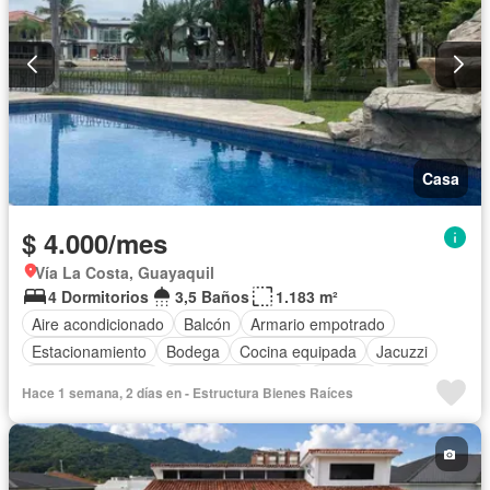
Casa
$ 4.000/mes
Vía La Costa, Guayaquil
4 Dormitorios
3,5 Baños
1.183 m²
Aire acondicionado
Balcón
Armario empotrado
Estacionamiento
Bodega
Cocina equipada
Jacuzzi
Vista panorámica
Cuarto de servicio
Terraza
Patio
Hace 1 semana, 2 días en - Estructura Bienes Raíces
Área para niños
Conserje
Jardín
Garita de guardianía
Piscina