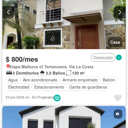
Casa
$ 800/mes
Destacado
Etapa Mallorca of Terranostra, Vía La Costa
3 Dormitorios
3,5 Baños
120 m²
Agua
Aire acondicionado
Armario empotrado
Balcón
Electricidad
Estacionamiento
Garita de guardianía
Internet
Jardín
Patio
Sin amoblar
23 jun 2026 en - En Propiedad