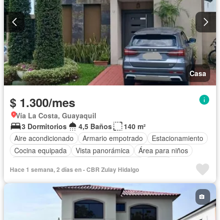
Casa
$ 1.300/mes
Vía La Costa, Guayaquil
3 Dormitorios
4,5 Baños
140 m²
Aire acondicionado
Armario empotrado
Estacionamiento
Cocina equipada
Vista panorámica
Área para niños
Acceso para personas con discapacidad
Jardín
Hace 1 semana, 2 días en - CBR Zulay Hidalgo
Seguridad
Piscina
Completamente amoblado