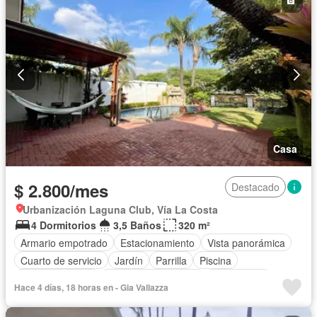
Casa
$ 2.800/mes
Destacado
Urbanización Laguna Club, Vía La Costa
4 Dormitorios
3,5 Baños
320 m²
Armario empotrado
Estacionamiento
Vista panorámica
Cuarto de servicio
Jardín
Parrilla
Piscina
Cancha de tenis
Garita de guardianía
Sin amoblar
Hace 4 días, 18 horas en - Gia Vallazza