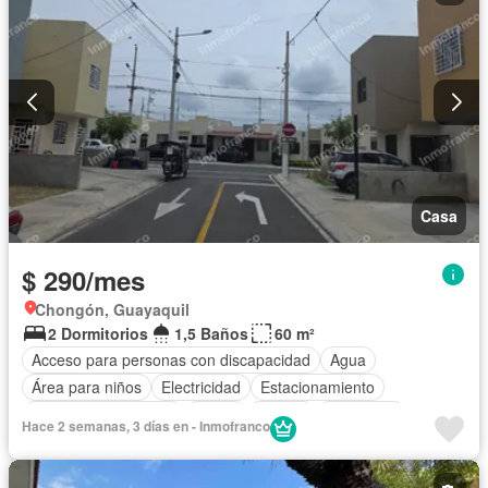
Casa
$ 290/mes
Chongón, Guayaquil
2 Dormitorios
1,5 Baños
60 m²
Acceso para personas con discapacidad
Agua
Área para niños
Electricidad
Estacionamiento
Garita de guardianía
Jardín
Piscina
Seguridad
Hace 2 semanas, 3 días en - Inmofranco
Vista panorámica
Wifi
Sin amoblar