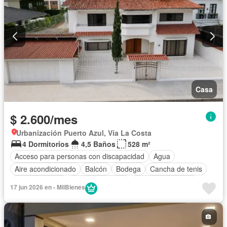
Casa
$ 2.600/mes
Urbanización Puerto Azul, Vía La Costa
4 Dormitorios
4,5 Baños
528 m²
Acceso para personas con discapacidad
Agua
Aire acondicionado
Balcón
Bodega
Cancha de tenis
Cocina integral
Cocina equipada
Cuarto de servicio
17 jun 2026 en - MilBienes
Electricidad
Estacionamiento
Gas natural
Garita de guardianía
Internet
Patio
Piscina
Parcialmente amoblado