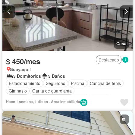
Casa
$ 450/mes
Destacado
Guayaquil
3 Dormitorios
3 Baños
Estacionamiento
Seguridad
Piscina
Cancha de tenis
Gimnasio
Garita de guardianía
Acceso para personas con discapacidad
Conserje
Hace 1 semana, 1 día en - Arca Inmobiliaria
Área para niños
Patio
Vista panorámica
Armario empotrado
Electricidad
Jardín
Wifi
Agua
Internet
Cuarto de servicio
Cocina integral
Sin amoblar