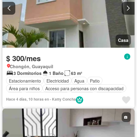
Casa
$ 300/mes
Chongón, Guayaquil
3 Dormitorios
1 Baño
63 m²
Estacionamiento
Electricidad
Agua
Patio
Área para niños
Acceso para personas con discapacidad
Jardín
Garita de guardianía
Seguridad
Sin amoblar
Hace 4 días, 10 horas en - Katty Concha