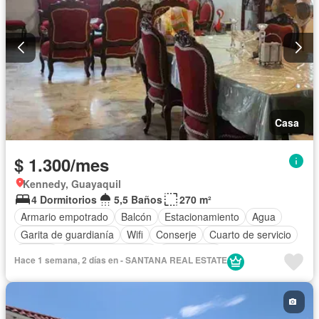
Casa
$ 1.300/mes
Kennedy, Guayaquil
4 Dormitorios
5,5 Baños
270 m²
Armario empotrado
Balcón
Estacionamiento
Agua
Garita de guardianía
Wifi
Conserje
Cuarto de servicio
Alarma
Aire acondicionado
Electricidad
Hace 1 semana, 2 días en - SANTANA REAL ESTATE
Cocina equipada
Internet
Patio
Seguridad
Solo familias