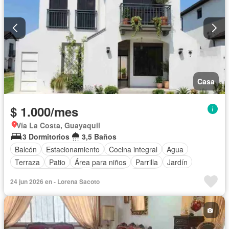
Casa
$ 1.000/mes
Vía La Costa, Guayaquil
3 Dormitorios
3,5 Baños
Balcón
Estacionamiento
Cocina integral
Agua
Terraza
Patio
Área para niños
Parrilla
Jardín
Garita de guardianía
Seguridad
Piscina
24 jun 2026 en - Lorena Sacoto
Armario empotrado
Bodega
Cocina equipada
Solo familias