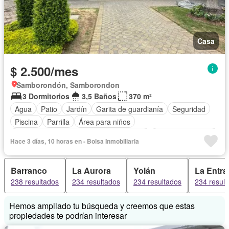
Casa
$ 2.500/mes
Samborondón, Samborondon
3 Dormitorios
3,5 Baños
370 m²
Agua
Patio
Jardín
Garita de guardianía
Seguridad
Piscina
Parrilla
Área para niños
Acceso para personas con discapacidad
Cuarto de servicio
Hace 3 días, 10 horas en - Bolsa Inmobiliaria
Cocina equipada
Vista panorámica
Barranco
La Aurora
Yolán
La Entra
238 resultados
234 resultados
234 resultados
234 resul
Hemos ampliado tu búsqueda y creemos que estas
propiedades te podrían interesar