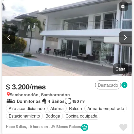
Casa
$ 3.200/mes
Destacado
Samborondón, Samborondon
3 Dormitorios
4 Baños
480 m²
Aire acondicionado
Alarma
Balcón
Armario empotrado
Estacionamiento
Bodega
Cocina equipada
Cocina integral
Internet
Vista panorámica
Hace 5 días, 19 horas en - JV Bienes Raíces
Cuarto de servicio
Agua
Patio
Conserje