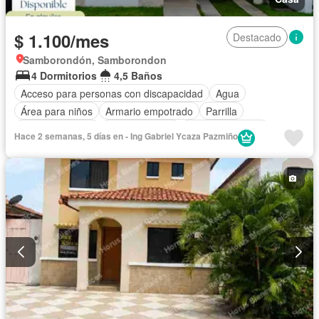
$ 1.100/mes
Destacado
Samborondón, Samborondon
4 Dormitorios
4,5 Baños
Acceso para personas con discapacidad
Agua
Área para niños
Armario empotrado
Parrilla
Cancha de tenis
Cocina integral
Cocina equipada
Hace 2 semanas, 5 días en - Ing Gabriel Ycaza Pazmiño
Cuarto de servicio
Electricidad
Estacionamiento
Gimnasio
Garita de guardianía
Internet
Jardín
Patio
Piscina
Seguridad
Wifi
Solo familias
Sin amoblar