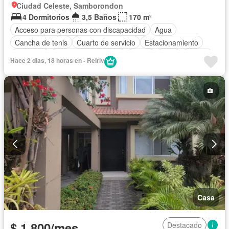
Ciudad Celeste, Samborondon
4 Dormitorios
3,5 Baños
170 m²
Acceso para personas con discapacidad
Agua
Cancha de tenis
Cuarto de servicio
Estacionamiento
Gimnasio
Garita de guardianía
Jardín
Patio
Piscina
Hace 2 días, 18 horas en - Reiriv
Seguridad
Casa
$ 1.800/mes
Destacado