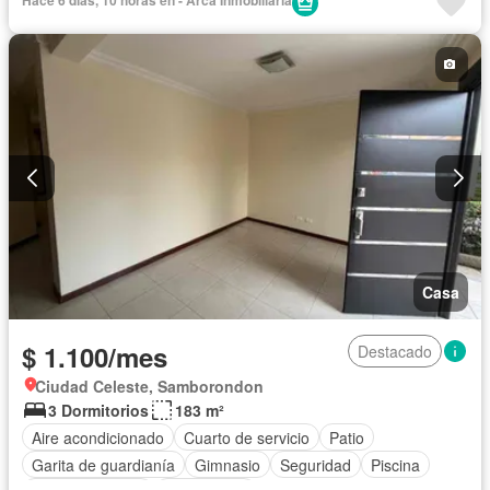
Patio
Conserje
Acceso para personas con discapacidad
Jardín
Parrilla
Garita de guardianía
Gimnasio
Seguridad
Piscina
Cancha de tenis
Wifi
Parcialmente amoblado
Casa
$ 1.100/mes
Destacado
Ciudad Celeste, Samborondon
3 Dormitorios
183 m²
Aire acondicionado
Cuarto de servicio
Patio
Garita de guardianía
Gimnasio
Seguridad
Piscina