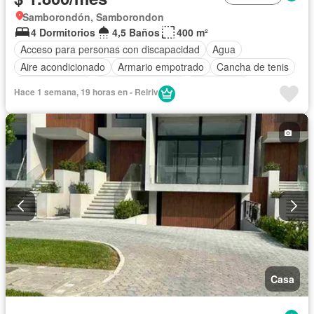
Samborondón, Samborondon
4 Dormitorios
4,5 Baños
400 m²
Acceso para personas con discapacidad
Agua
Aire acondicionado
Armario empotrado
Cancha de tenis
Cocina integral
Cuarto de servicio
Electricidad
Hace 1 semana, 19 horas en - Reiriv
Estacionamiento
Gimnasio
Garita de guardianía
Patio
Piscina
Seguridad
Terraza
Casa