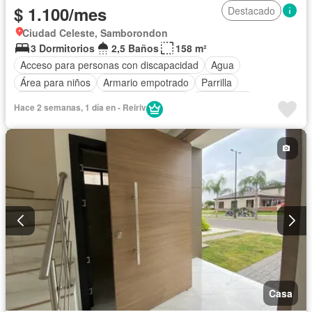
$ 1.100/mes
Destacado
Ciudad Celeste, Samborondon
3 Dormitorios
2,5 Baños
158 m²
Acceso para personas con discapacidad
Agua
Área para niños
Armario empotrado
Parrilla
Cancha de tenis
Cuarto de servicio
Electricidad
Hace 2 semanas, 1 día en - Reiriv
Estacionamiento
Gimnasio
Garita de guardianía
Jardín
Patio
Piscina
Seguridad
Casa