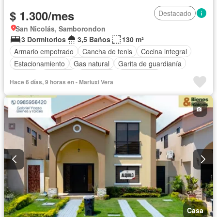
$ 1.300/mes
Destacado
San Nicolás, Samborondon
3 Dormitorios
3,5 Baños
130 m²
Armario empotrado
Cancha de tenis
Cocina integral
Estacionamiento
Gas natural
Garita de guardianía
Piscina
Conserje
Seguridad
Sin amoblar
Hace 6 días, 9 horas en - Mariuxi Vera
Casa