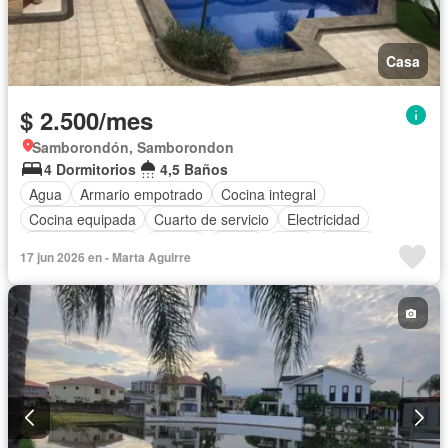
Casa
$ 2.500/mes
Samborondón, Samborondon
4 Dormitorios
4,5 Baños
Agua
Armario empotrado
Cocina integral
Cocina equipada
Cuarto de servicio
Electricidad
Estacionamiento
Jacuzzi
Jardín
Patio
Piscina
17 jun 2026 en - Marta Aguirre
Terraza
Vista panorámica