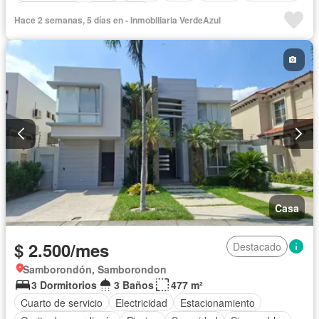
Solo familias
Sin amoblar
Hace 2 semanas, 5 días en - Inmobiliaria VerdeAzul
Casa
$ 2.500/mes
Destacado
Samborondón, Samborondon
3 Dormitorios
3 Baños
477 m²
Cuarto de servicio
Electricidad
Estacionamiento