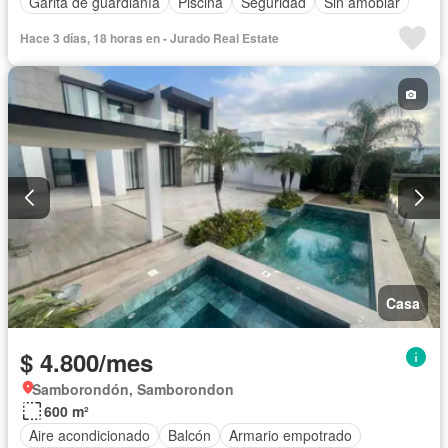
Garita de guardianía
Piscina
Seguridad
Sin amoblar
Hace 3 días, 18 horas en - Jurado Real Estate
Casa
$ 4.800/mes
Samborondón, Samborondon
600 m²
Aire acondicionado
Balcón
Armario empotrado