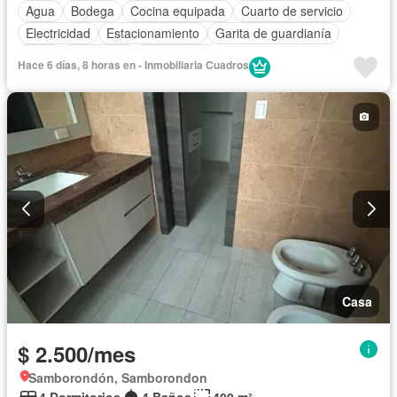
Agua
Bodega
Cocina equipada
Cuarto de servicio
Electricidad
Estacionamiento
Garita de guardianía
Patio
Seguridad
Sin amoblar
Hace 6 días, 8 horas en - Inmobiliaria Cuadros
Casa
$ 2.500/mes
Samborondón, Samborondon
4 Dormitorios
4 Baños
400 m²