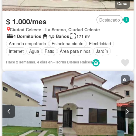
Casa
$ 1.000/mes
Destacado
Ciudad Celeste - La Serena, Ciudad Celeste
4 Dormitorios
4,5 Baños
171 m²
Armario empotrado
Estacionamiento
Electricidad
Internet
Agua
Patio
Área para niños
Jardín
Garita de guardianía
Seguridad
Gimnasio
Piscina
Hace 2 semanas, 4 días en - Horus Bienes Raíces
Cancha de tenis
Wifi
Jacuzzi
Solo familias