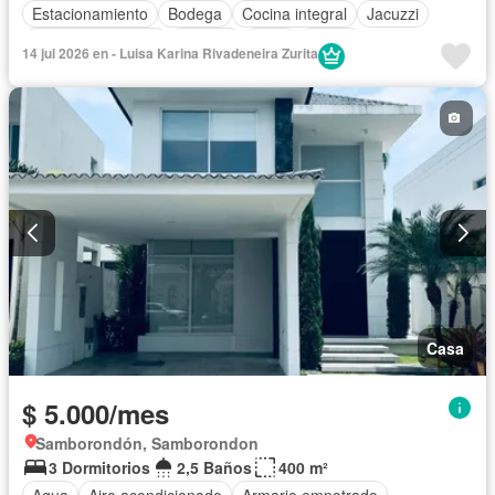
Estacionamiento
Bodega
Cocina integral
Jacuzzi
Cuarto de servicio
Terraza
Patio
Jardín
14 jul 2026 en - Luisa Karina Rivadeneira Zurita
Garita de guardianía
Gimnasio
Seguridad
Piscina
Cancha de tenis
Sin amoblar
Casa
$ 5.000/mes
Samborondón, Samborondon
3 Dormitorios
2,5 Baños
400 m²
Agua
Aire acondicionado
Armario empotrado