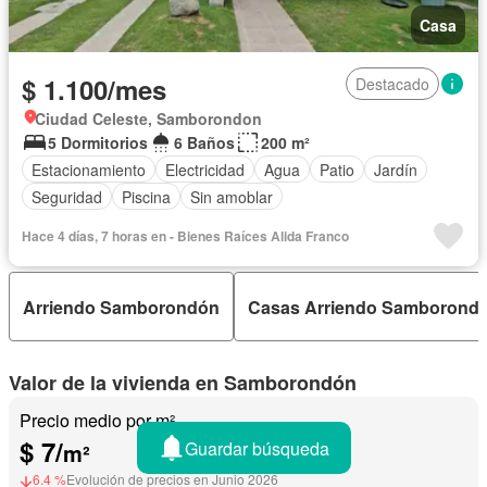
Casa
$ 1.100/mes
Destacado
Ciudad Celeste, Samborondon
5 Dormitorios
6 Baños
200 m²
Estacionamiento
Electricidad
Agua
Patio
Jardín
Seguridad
Piscina
Sin amoblar
Hace 4 días, 7 horas en - Bienes Raíces Alida Franco
Arriendo Samborondón
Casas Arriendo Samborond
Valor de la vivienda en Samborondón
Precio medio por m²
$ 7/
Guardar búsqueda
m²
6.4 %
Evolución de precios en Junio 2026