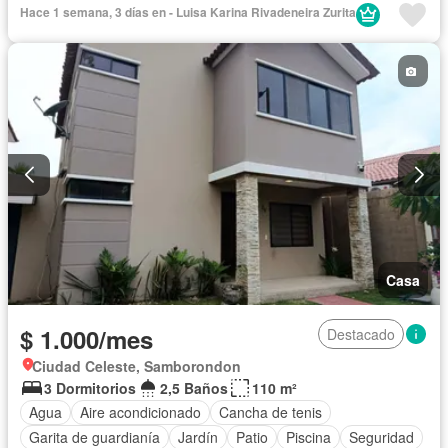
Cancha de tenis
Sin amoblar
Hace 1 semana, 3 días en - Luisa Karina Rivadeneira Zurita
Casa
$ 1.000/mes
Destacado
Ciudad Celeste, Samborondon
3 Dormitorios
2,5 Baños
110 m²
Agua
Aire acondicionado
Cancha de tenis
Garita de guardianía
Jardín
Patio
Piscina
Seguridad