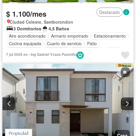
$ 1.100/mes
Destacado
Ciudad Celeste, Samborondon
3 Dormitorios
4,5 Baños
Aire acondicionado
Armario empotrado
Estacionamiento
Cocina equipada
Cuarto de servicio
Patio
Área para niños
Electricidad
Cocina integral
Jardín
7 jul 2026 en - Ing Gabriel Ycaza Pazmiño
Garita de guardianía
Gimnasio
Seguridad
Cancha de tenis
Wifi
Solo familias
Sin amoblar
Casa