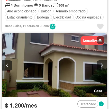
4 Dormitorios
5 Baños
308 m²
Aire acondicionado
Balcón
Armario empotrado
Estacionamiento
Bodega
Electricidad
Cocina equipada
Cocina integral
Gas natural
Vista panorámica
Hace 3 días, 11 horas en - Reiriv
Cuarto de servicio
Terraza
Agua
Patio
Área para niños
Acceso para personas con discapacidad
Actualizado
Jardín
Parrilla
Garita de guardianía
Gimnasio
Seguridad
Piscina
Cancha de tenis
Completamente amoblado
Casa
$ 1.200/mes
Destacado