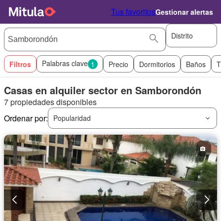
Tus favoritos
Gestionar alertas
Distrito
Palabras clave
Filtros
1
Precio
Dormitorios
Baños
T
Casas en alquiler sector en Samborondón
7 propiedades disponibles
Ordenar por:
Popularidad