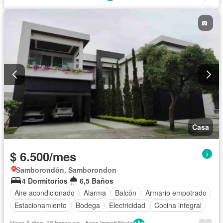
Cancha de tenis
Patio
Casa
$ 6.500/mes
Samborondón, Samborondon
4 Dormitorios
6,5 Baños
Aire acondicionado
Alarma
Balcón
Armario empotrado
Estacionamiento
Bodega
Electricidad
Cocina integral
Internet
Jacuzzi
Vista panorámica
Cuarto de servicio
Hace 6 días, 10 horas en - Arca Inmobiliaria