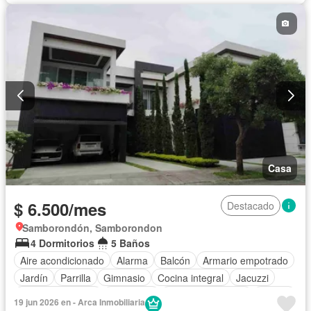
Acceso para personas con discapacidad
Jardín
Parrilla
Garita de guardianía
Gimnasio
Seguridad
Piscina
Cancha de tenis
Wifi
Sin amoblar
Casa
$ 6.500/mes
Destacado
Samborondón, Samborondon
4 Dormitorios
5 Baños
Aire acondicionado
Alarma
Balcón
Armario empotrado
Jardín
Parrilla
Gimnasio
Cocina integral
Jacuzzi
Vista panorámica
Seguridad
Cuarto de servicio
Piscina
19 jun 2026 en - Arca Inmobiliaria