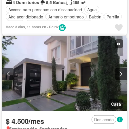
4 Dormitorios
5,5 Baños
485 m²
Acceso para personas con discapacidad
Agua
Aire acondicionado
Armario empotrado
Balcón
Parrilla
Bodega
Cancha de tenis
Cocina integral
Hace 3 días, 11 horas en - Reiriv
Cocina equipada
Cuarto de servicio
Electricidad
Estacionamiento
Gas natural
Gimnasio
Garita de guardianía
Jacuzzi
Jardín
Patio
Piscina
Sauna
Seguridad
Terraza
Vista panorámica
Parcialmente amoblado
Casa
$ 4.500/mes
Destacado
Samborondón, Samborondon