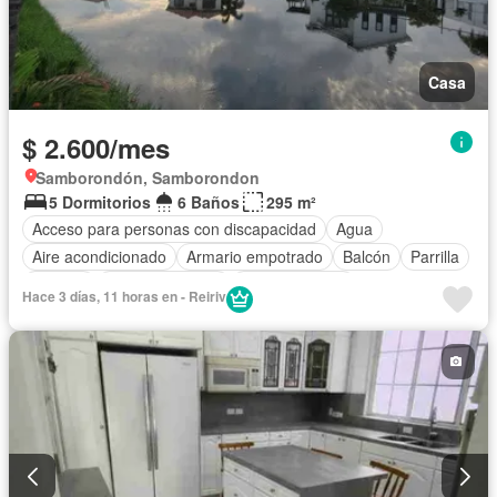
Casa
$ 2.600/mes
Samborondón, Samborondon
5 Dormitorios
6 Baños
295 m²
Acceso para personas con discapacidad
Agua
Aire acondicionado
Armario empotrado
Balcón
Parrilla
Bodega
Cancha de tenis
Cocina integral
Hace 3 días, 11 horas en - Reiriv
Cocina equipada
Cuarto de servicio
Electricidad
Estacionamiento
Gimnasio
Garita de guardianía
Jardín
Patio
Piscina
Seguridad
Terraza
Vista panorámica
Completamente amoblado