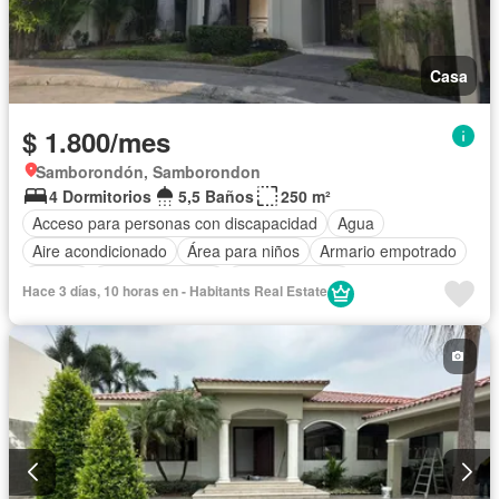
Casa
$ 1.800/mes
Samborondón, Samborondon
4 Dormitorios
5,5 Baños
250 m²
Acceso para personas con discapacidad
Agua
Aire acondicionado
Área para niños
Armario empotrado
Parrilla
Cancha de tenis
Cocina integral
Hace 3 días, 10 horas en - Habitants Real Estate
Cocina equipada
Cuarto de servicio
Electricidad
Estacionamiento
Gas natural
Garita de guardianía
Internet
Jardín
Patio
Conserje
Seguridad
Vista panorámica
Bodega