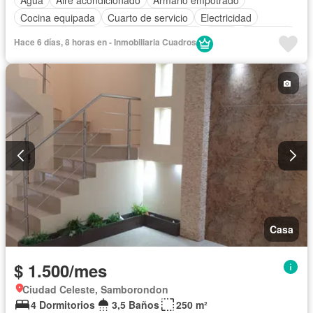
Cocina equipada
Cuarto de servicio
Electricidad
Estacionamiento
Garita de guardianía
Patio
Seguridad
Hace 6 días, 8 horas en - Inmobiliaria Cuadros
Completamente amoblado
Casa
$ 1.500/mes
Ciudad Celeste, Samborondon
4 Dormitorios
3,5 Baños
250 m²