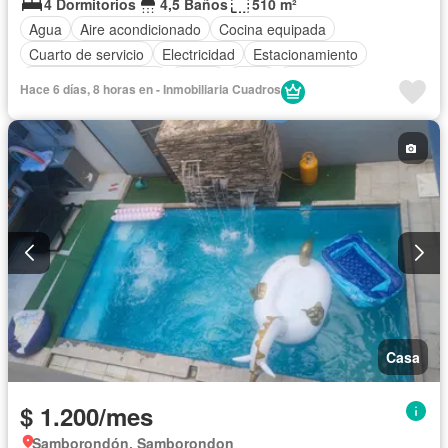
4 Dormitorios
4,5 Baños
510 m²
Agua
Aire acondicionado
Cocina equipada
Cuarto de servicio
Electricidad
Estacionamiento
Garita de guardianía
Jardín
Patio
Seguridad
Hace 6 días, 8 horas en - Inmobiliaria Cuadros
Casa
$ 1.200/mes
Samborondón, Samborondon