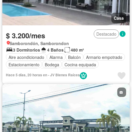
Casa
$ 3.200/mes
Destacado
Samborondón, Samborondon
3 Dormitorios
4 Baños
480 m²
Aire acondicionado
Alarma
Balcón
Armario empotrado
Estacionamiento
Bodega
Cocina equipada
Cocina integral
Internet
Vista panorámica
Hace 5 días, 20 horas en - JV Bienes Raíces
Cuarto de servicio
Agua
Patio
Conserje
Acceso para personas con discapacidad
Jardín
Parrilla
Garita de guardianía
Gimnasio
Seguridad
Piscina
Cancha de tenis
Wifi
Sin amoblar