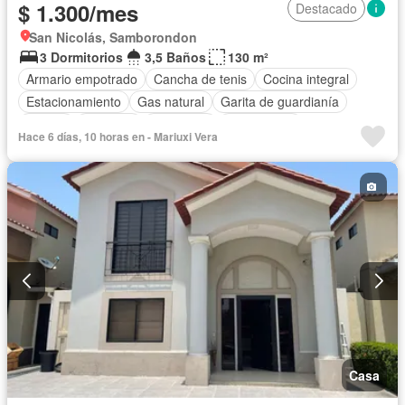
$ 1.300/mes
Destacado
San Nicolás, Samborondon
3 Dormitorios
3,5 Baños
130 m²
Armario empotrado
Cancha de tenis
Cocina integral
Estacionamiento
Gas natural
Garita de guardianía
Piscina
Conserje
Seguridad
Sin amoblar
Hace 6 días, 10 horas en - Mariuxi Vera
Casa