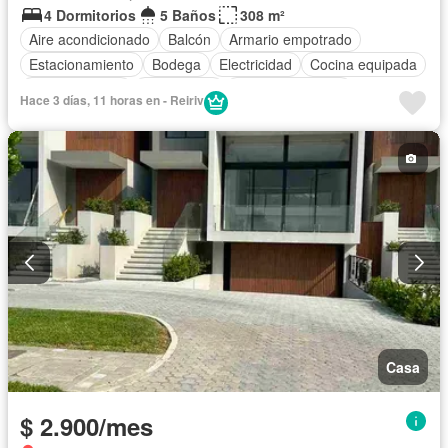
4 Dormitorios
5 Baños
308 m²
Aire acondicionado
Balcón
Armario empotrado
Estacionamiento
Bodega
Electricidad
Cocina equipada
Cocina integral
Gas natural
Vista panorámica
Hace 3 días, 11 horas en - Reiriv
Cuarto de servicio
Terraza
Agua
Patio
Área para niños
Acceso para personas con discapacidad
Jardín
Parrilla
Garita de guardianía
Gimnasio
Seguridad
Piscina
Cancha de tenis
Completamente amoblado
Casa
$ 2.900/mes