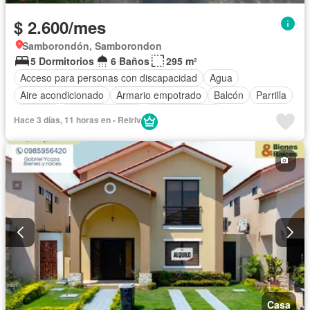
$ 2.600/mes
Samborondón, Samborondon
5 Dormitorios
6 Baños
295 m²
Acceso para personas con discapacidad
Agua
Aire acondicionado
Armario empotrado
Balcón
Parrilla
Bodega
Cancha de tenis
Cocina integral
Hace 3 días, 11 horas en - Reiriv
Cocina equipada
Cuarto de servicio
Electricidad
Estacionamiento
Gimnasio
Garita de guardianía
Jardín
Patio
Piscina
Seguridad
Terraza
Vista panorámica
Completamente amoblado
Casa