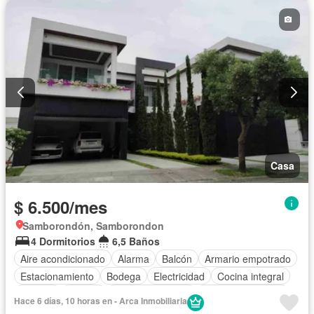
Casa
$ 6.500/mes
Samborondón, Samborondon
4 Dormitorios
6,5 Baños
Aire acondicionado
Alarma
Balcón
Armario empotrado
Estacionamiento
Bodega
Electricidad
Cocina integral
Internet
Jacuzzi
Vista panorámica
Cuarto de servicio
Hace 6 días, 10 horas en - Arca Inmobiliaria
Patio
Conserje
Acceso para personas con discapacidad