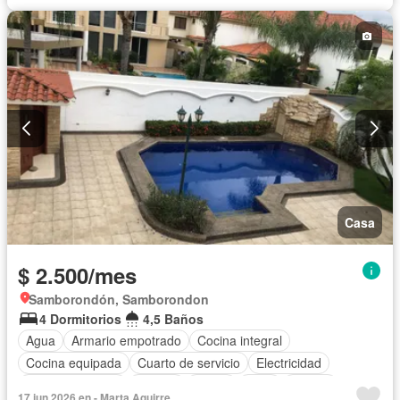
Jardín
Parrilla
Garita de guardianía
Gimnasio
Seguridad
Piscina
Cancha de tenis
Wifi
Parcialmente amoblado
Casa
$ 2.500/mes
Samborondón, Samborondon
4 Dormitorios
4,5 Baños
Agua
Armario empotrado
Cocina integral
Cocina equipada
Cuarto de servicio
Electricidad
Estacionamiento
Jacuzzi
Jardín
Patio
Piscina
17 jun 2026 en - Marta Aguirre