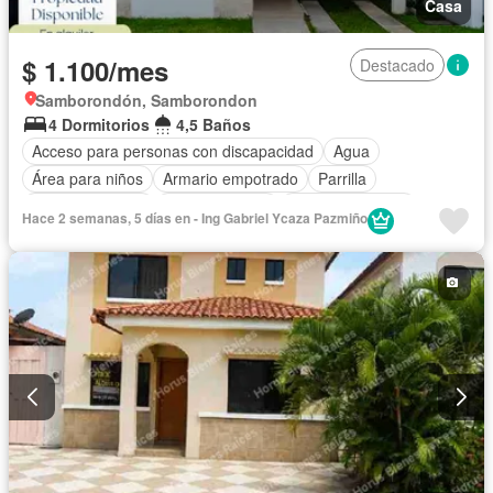
Casa
$ 1.100/mes
Destacado
Samborondón, Samborondon
4 Dormitorios
4,5 Baños
Acceso para personas con discapacidad
Agua
Área para niños
Armario empotrado
Parrilla
Cancha de tenis
Cocina integral
Cocina equipada
Hace 2 semanas, 5 días en - Ing Gabriel Ycaza Pazmiño
Cuarto de servicio
Electricidad
Estacionamiento
Gimnasio
Garita de guardianía
Internet
Jardín
Patio
Piscina
Seguridad
Wifi
Solo familias
Sin amoblar