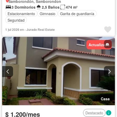
Samborondón, Samborondon
3 Dormitorios
2,5 Baños
474 m²
Estacionamiento
Gimnasio
Garita de guardianía
Seguridad
1 jul 2026 en - Jurado Real Estate
Actualizado
Casa
$ 1.200/mes
Destacado