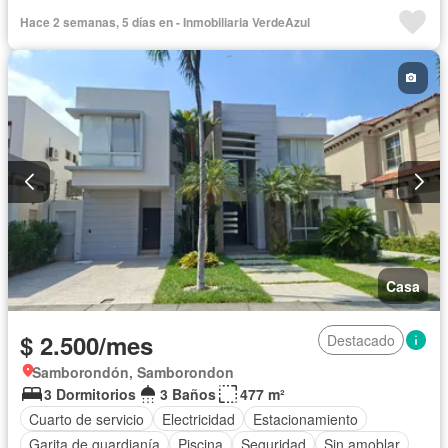
Solo familias
Sin amoblar
Hace 2 semanas, 5 días en - Inmobiliaria VerdeAzul
Casa
$ 2.500/mes
Destacado
Samborondón, Samborondon
3 Dormitorios
3 Baños
477 m²
Cuarto de servicio
Electricidad
Estacionamiento
Garita de guardianía
Piscina
Seguridad
Sin amoblar