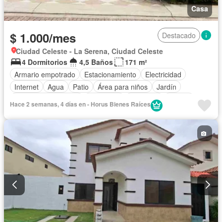
Casa
$ 1.000/mes
Destacado
Ciudad Celeste - La Serena, Ciudad Celeste
4 Dormitorios
4,5 Baños
171 m²
Armario empotrado
Estacionamiento
Electricidad
Internet
Agua
Patio
Área para niños
Jardín
Garita de guardianía
Seguridad
Gimnasio
Piscina
Hace 2 semanas, 4 días en - Horus Bienes Raíces
Cancha de tenis
Wifi
Jacuzzi
Solo familias