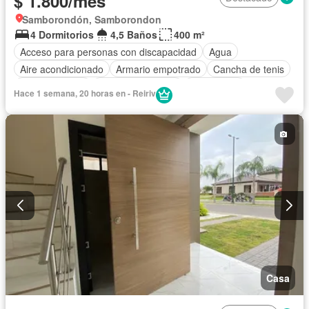
$ 1.800/mes
Samborondón, Samborondon
4 Dormitorios
4,5 Baños
400 m²
Acceso para personas con discapacidad
Agua
Aire acondicionado
Armario empotrado
Cancha de tenis
Cocina integral
Cuarto de servicio
Electricidad
Hace 1 semana, 20 horas en - Reiriv
Estacionamiento
Gimnasio
Garita de guardianía
Patio
Piscina
Seguridad
Terraza
Casa