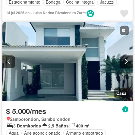
Estacionamiento
Bodega
Cocina integral
Jacuzzi
Cuarto de servicio
Terraza
Patio
Jardín
14 jul 2026 en - Luisa Karina Rivadeneira Zurita
Garita de guardianía
Gimnasio
Seguridad
Piscina
Cancha de tenis
Sin amoblar
Casa
$ 5.000/mes
Samborondón, Samborondon
3 Dormitorios
2,5 Baños
400 m²
Agua
Aire acondicionado
Armario empotrado