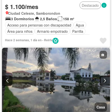
$ 1.100/mes
Destacado
Ciudad Celeste, Samborondon
3 Dormitorios
2,5 Baños
158 m²
Acceso para personas con discapacidad
Agua
Área para niños
Armario empotrado
Parrilla
Cancha de tenis
Cuarto de servicio
Electricidad
Hace 2 semanas, 1 día en - Reiriv
Estacionamiento
Gimnasio
Garita de guardianía
Jardín
Patio
Piscina
Seguridad
Casa