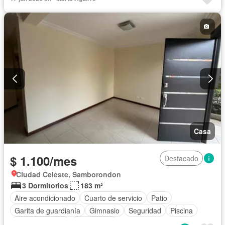
Terraza
Vista panorámica
Casa
$ 1.100/mes
Destacado
Ciudad Celeste, Samborondon
3 Dormitorios
183 m²
Aire acondicionado
Cuarto de servicio
Patio
Garita de guardianía
Gimnasio
Seguridad
Piscina
Cancha de tenis
Sin amoblar