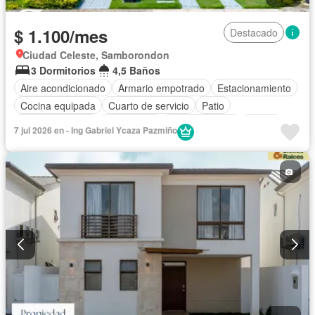
$ 1.100/mes
Destacado
Ciudad Celeste, Samborondon
3 Dormitorios
4,5 Baños
Aire acondicionado
Armario empotrado
Estacionamiento
Cocina equipada
Cuarto de servicio
Patio
Área para niños
Electricidad
Cocina integral
Jardín
7 jul 2026 en - Ing Gabriel Ycaza Pazmiño
Garita de guardianía
Gimnasio
Seguridad
Cancha de tenis
Wifi
Solo familias
Sin amoblar