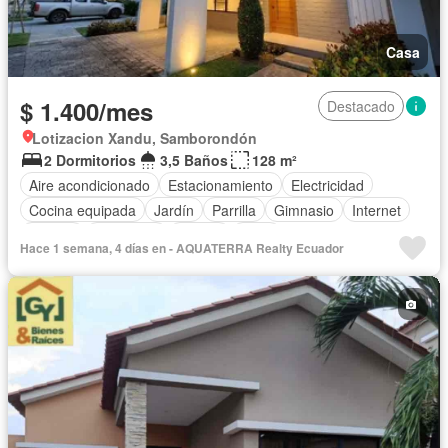
Casa
$ 1.400/mes
Destacado
Lotizacion Xandu, Samborondón
2 Dormitorios
3,5 Baños
128 m²
Aire acondicionado
Estacionamiento
Electricidad
Cocina equipada
Jardín
Parrilla
Gimnasio
Internet
Jacuzzi
Seguridad
Piscina
Agua
Hace 1 semana, 4 días en - AQUATERRA Realty Ecuador