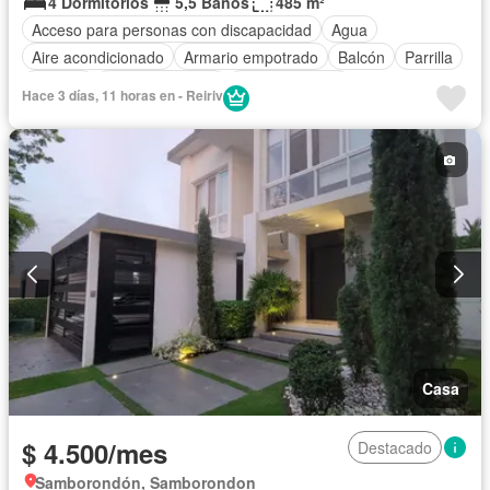
4 Dormitorios
5,5 Baños
485 m²
Acceso para personas con discapacidad
Agua
Aire acondicionado
Armario empotrado
Balcón
Parrilla
Bodega
Cancha de tenis
Cocina integral
Hace 3 días, 11 horas en - Reiriv
Cocina equipada
Cuarto de servicio
Electricidad
Estacionamiento
Gas natural
Gimnasio
Garita de guardianía
Jacuzzi
Jardín
Patio
Piscina
Sauna
Seguridad
Terraza
Vista panorámica
Parcialmente amoblado
Casa
$ 4.500/mes
Destacado
Samborondón, Samborondon