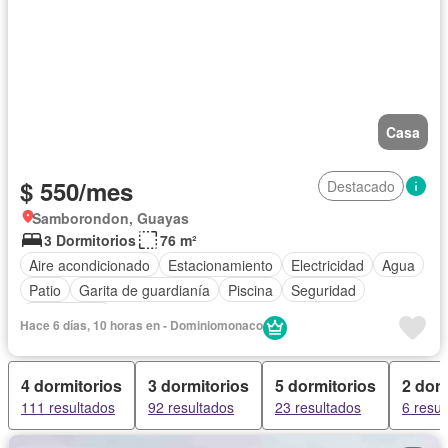
Casa
$ 550/mes
Destacado
Samborondon, Guayas
3 Dormitorios
76 m²
Aire acondicionado
Estacionamiento
Electricidad
Agua
Patio
Garita de guardianía
Piscina
Seguridad
Sin amoblar
Hace 6 días, 10 horas en - Dominiomonaco
4 dormitorios
3 dormitorios
5 dormitorios
2 dor
111 resultados
92 resultados
23 resultados
6 resul