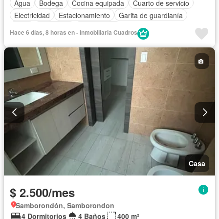
Agua
Bodega
Cocina equipada
Cuarto de servicio
Electricidad
Estacionamiento
Garita de guardianía
Patio
Seguridad
Sin amoblar
Hace 6 días, 8 horas en - Inmobiliaria Cuadros
Casa
$ 2.500/mes
Samborondón, Samborondon
4 Dormitorios
4 Baños
400 m²