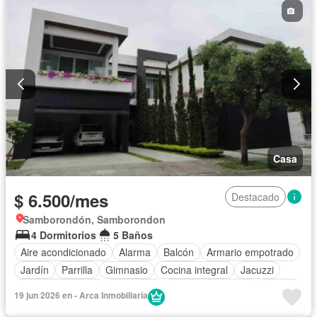
Casa
$ 6.500/mes
Destacado
Samborondón, Samborondon
4 Dormitorios
5 Baños
Aire acondicionado
Alarma
Balcón
Armario empotrado
Jardín
Parrilla
Gimnasio
Cocina integral
Jacuzzi
Vista panorámica
Seguridad
Cuarto de servicio
Piscina
19 jun 2026 en - Arca Inmobiliaria
Cancha de tenis
Patio