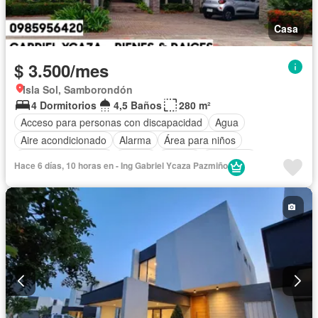
Casa
$ 3.500/mes
Isla Sol, Samborondón
4 Dormitorios
4,5 Baños
280 m²
Acceso para personas con discapacidad
Agua
Aire acondicionado
Alarma
Área para niños
Armario empotrado
Balcón
Parrilla
Biblioteca
Hace 6 días, 10 horas en - Ing Gabriel Ycaza Pazmiño
Bodega
Cancha de tenis
Cocina integral
Cocina equipada
Cuarto de servicio
Electricidad
Estacionamiento
Gimnasio
Garita de guardianía
Jacuzzi
Jardín
Patio
Piscina
Conserje
Seguridad
Terraza
Vista panorámica