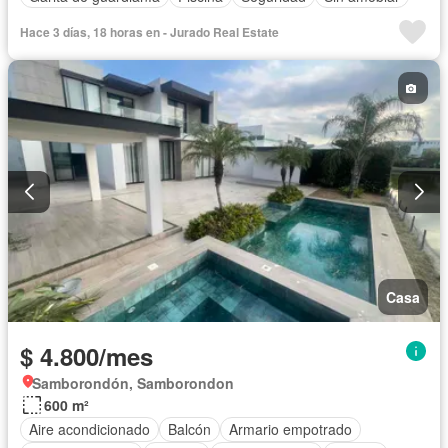
Hace 3 días, 18 horas en - Jurado Real Estate
Casa
$ 4.800/mes
Samborondón, Samborondon
600 m²
Aire acondicionado
Balcón
Armario empotrado