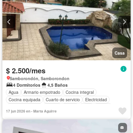
Casa
$ 2.500/mes
Samborondón, Samborondon
4 Dormitorios
4,5 Baños
Agua
Armario empotrado
Cocina integral
Cocina equipada
Cuarto de servicio
Electricidad
Estacionamiento
Jacuzzi
Jardín
Patio
Piscina
17 jun 2026 en - Marta Aguirre
Terraza
Vista panorámica