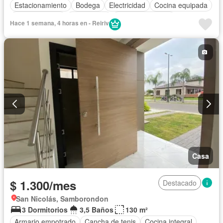
Estacionamiento
Bodega
Electricidad
Cocina equipada
Cocina integral
Gas natural
Vista panorámica
Hace 1 semana, 4 horas en - Reiriv
Cuarto de servicio
Terraza
Agua
Patio
Área para niños
Acceso para personas con discapacidad
Jardín
Parrilla
Garita de guardianía
Gimnasio
Seguridad
Piscina
Cancha de tenis
Completamente amoblado
Casa
$ 1.300/mes
Destacado
San Nicolás, Samborondon
3 Dormitorios
3,5 Baños
130 m²
Armario empotrado
Cancha de tenis
Cocina integral