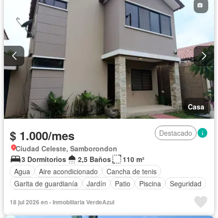
Casa
$ 1.000/mes
Destacado
Ciudad Celeste, Samborondon
3 Dormitorios
2,5 Baños
110 m²
Agua
Aire acondicionado
Cancha de tenis
Garita de guardianía
Jardín
Patio
Piscina
Seguridad
Solo familias
Sin amoblar
18 jul 2026 en - Inmobiliaria VerdeAzul