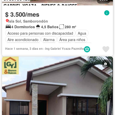
$ 3.500/mes
Isla Sol, Samborondón
4 Dormitorios
4,5 Baños
280 m²
Acceso para personas con discapacidad
Agua
Aire acondicionado
Alarma
Área para niños
Armario empotrado
Balcón
Parrilla
Biblioteca
Hace 1 semana, 3 días en - Ing Gabriel Ycaza Pazmiño
Bodega
Cancha de tenis
Cocina integral
Cocina equipada
Cuarto de servicio
Electricidad
Estacionamiento
Gimnasio
Garita de guardianía
Jacuzzi
Jardín
Patio
Piscina
Conserje
Seguridad
Terraza
Vista panorámica