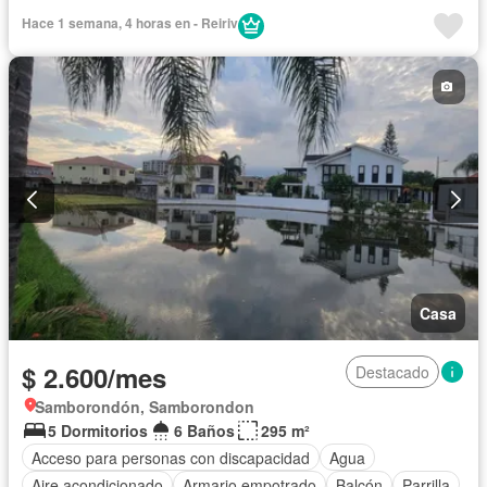
Bodega
Cancha de tenis
Cocina integral
Hace 1 semana, 4 horas en - Reiriv
Cocina equipada
Cuarto de servicio
Electricidad
Estacionamiento
Gas natural
Gimnasio
Garita de guardianía
Jacuzzi
Jardín
Patio
Piscina
Sauna
Seguridad
Terraza
Vista panorámica
Parcialmente amoblado
Casa
$ 2.600/mes
Destacado
Samborondón, Samborondon
5 Dormitorios
6 Baños
295 m²
Acceso para personas con discapacidad
Agua
Aire acondicionado
Armario empotrado
Balcón
Parrilla