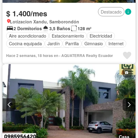
$ 1.400/mes
Destacado
Lotizacion Xandu, Samborondón
2 Dormitorios
3,5 Baños
128 m²
Aire acondicionado
Estacionamiento
Electricidad
Cocina equipada
Jardín
Parrilla
Gimnasio
Internet
Jacuzzi
Seguridad
Piscina
Agua
Hace 2 semanas, 18 horas en - AQUATERRA Realty Ecuador
Casa