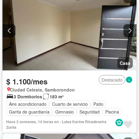
Parcialmente amoblado
Casa
$ 1.100/mes
Destacado
Ciudad Celeste, Samborondon
3 Dormitorios
183 m²
Aire acondicionado
Cuarto de servicio
Patio
Garita de guardianía
Gimnasio
Seguridad
Piscina
Cancha de tenis
Sin amoblar
Hace 2 semanas, 14 horas en - Luisa Karina Rivadeneira
Zurita