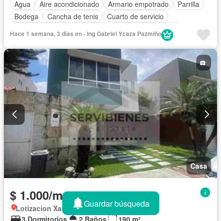
Agua
Aire acondicionado
Armario empotrado
Parrilla
Bodega
Cancha de tenis
Cuarto de servicio
Estacionamiento
Gimnasio
Garita de guardianía
Hace 1 semana, 3 días en - Ing Gabriel Ycaza Pazmiño
Internet
Jacuzzi
Jardín
Piscina
Seguridad
Wifi
Solo familias
Sin amoblar
Casa
$ 1.000/mes
Guardar búsqueda
Lotizacion Xandu, Samborondón
3 Dormitorios
2 Baños
190 m²