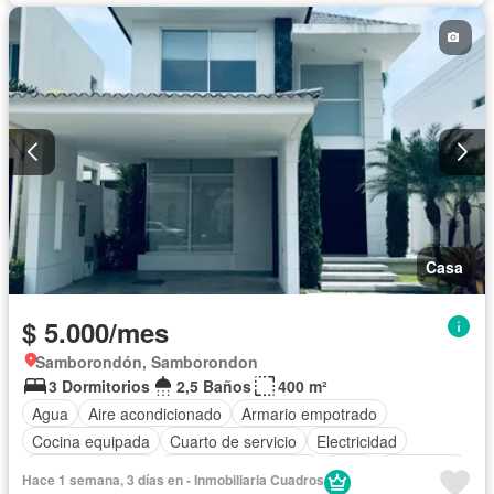
Casa
$ 5.000/mes
Samborondón, Samborondon
3 Dormitorios
2,5 Baños
400 m²
Agua
Aire acondicionado
Armario empotrado
Cocina equipada
Cuarto de servicio
Electricidad
Estacionamiento
Garita de guardianía
Patio
Seguridad
Hace 1 semana, 3 días en - Inmobiliaria Cuadros