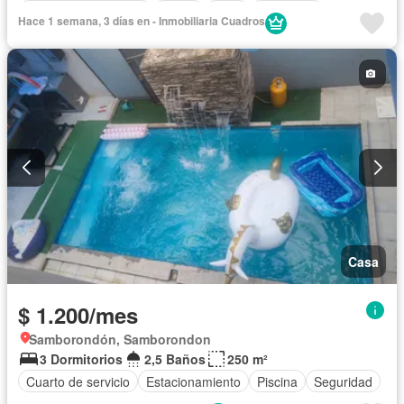
Garita de guardianía
Jardín
Patio
Seguridad
Hace 1 semana, 3 días en - Inmobiliaria Cuadros
Casa
$ 1.200/mes
Samborondón, Samborondon
3 Dormitorios
2,5 Baños
250 m²
Cuarto de servicio
Estacionamiento
Piscina
Seguridad