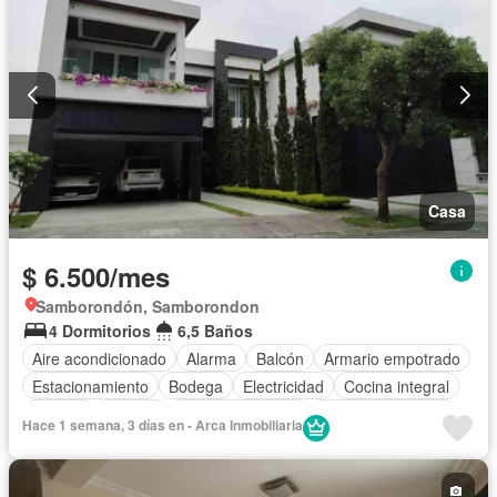
Casa
$ 6.500/mes
Samborondón, Samborondon
4 Dormitorios
6,5 Baños
Aire acondicionado
Alarma
Balcón
Armario empotrado
Estacionamiento
Bodega
Electricidad
Cocina integral
Internet
Jacuzzi
Vista panorámica
Cuarto de servicio
Hace 1 semana, 3 días en - Arca Inmobiliaria
Patio
Conserje
Acceso para personas con discapacidad
Jardín
Parrilla
Garita de guardianía
Gimnasio
Seguridad
Piscina
Cancha de tenis
Wifi