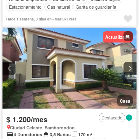
Estacionamiento
Gas natural
Garita de guardianía
Piscina
Conserje
Seguridad
Sin amoblar
Hace 1 semana, 3 días en - Mariuxi Vera
Actualizado
Casa
$ 1.200/mes
Destacado
Ciudad Celeste, Samborondon
4 Dormitorios
3,5 Baños
170 m²