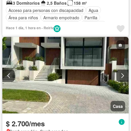
3 Dormitorios
2,5 Baños
158 m²
Acceso para personas con discapacidad
Agua
Área para niños
Armario empotrado
Parrilla
Cancha de tenis
Cuarto de servicio
Electricidad
Hace 1 día, 1 hora en - Reiriv
Estacionamiento
Gimnasio
Garita de guardianía
Jardín
Patio
Piscina
Seguridad
Casa
$ 2.700/mes