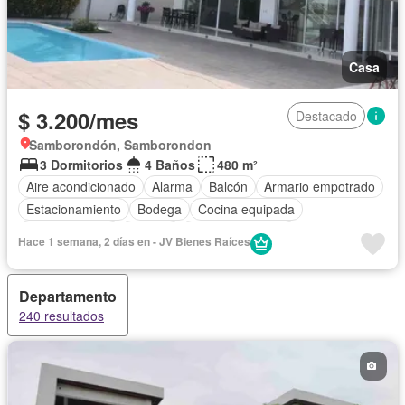
Casa
$ 3.200/mes
Destacado
Samborondón, Samborondon
3 Dormitorios
4 Baños
480 m²
Aire acondicionado
Alarma
Balcón
Armario empotrado
Estacionamiento
Bodega
Cocina equipada
Cocina integral
Internet
Vista panorámica
Hace 1 semana, 2 días en - JV Bienes Raíces
Cuarto de servicio
Agua
Patio
Conserje
Acceso para personas con discapacidad
Jardín
Parrilla
Departamento
Garita de guardianía
Gimnasio
Seguridad
Piscina
240 resultados
Cancha de tenis
Wifi
Sin amoblar