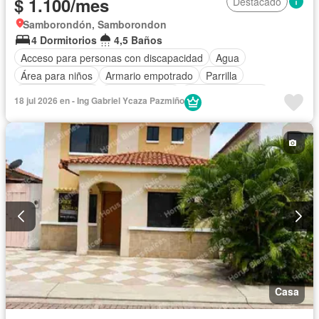
$ 1.100/mes
Destacado
Samborondón, Samborondon
4 Dormitorios
4,5 Baños
Acceso para personas con discapacidad
Agua
Área para niños
Armario empotrado
Parrilla
Cancha de tenis
Cocina integral
Cocina equipada
18 jul 2026 en - Ing Gabriel Ycaza Pazmiño
Cuarto de servicio
Electricidad
Estacionamiento
Gimnasio
Garita de guardianía
Internet
Jardín
Patio
Piscina
Seguridad
Wifi
Solo familias
Sin amoblar
Casa