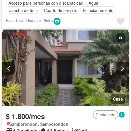
Acceso para personas con discapacidad
Agua
Cancha de tenis
Cuarto de servicio
Estacionamiento
Gimnasio
Garita de guardianía
Jardín
Patio
Piscina
Hace 1 día, 1 hora en - Reiriv
Seguridad
Casa
$ 1.800/mes
Destacado
Samborondón, Samborondon
4 Dormitorios
4,5 Baños
400 m²