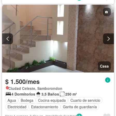
Completamente amoblado
Casa
$ 1.500/mes
Ciudad Celeste, Samborondon
4 Dormitorios
3,5 Baños
250 m²
Agua
Bodega
Cocina equipada
Cuarto de servicio
Electricidad
Estacionamiento
Garita de guardianía
Patio
Seguridad
Sin amoblar
Hace 1 semana, 3 días en - Inmobiliaria Cuadros