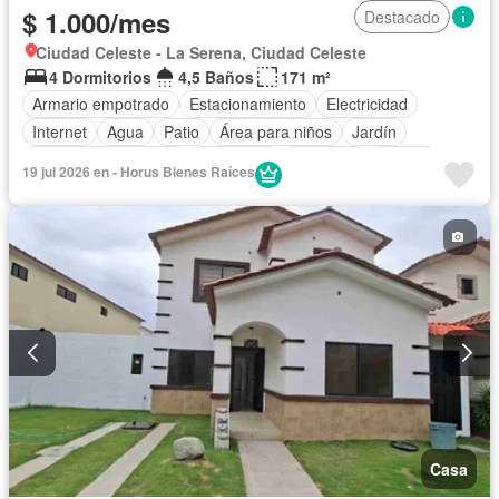
$ 1.000/mes
Destacado
Ciudad Celeste - La Serena, Ciudad Celeste
4 Dormitorios
4,5 Baños
171 m²
Armario empotrado
Estacionamiento
Electricidad
Internet
Agua
Patio
Área para niños
Jardín
Garita de guardianía
Seguridad
Gimnasio
Piscina
19 jul 2026 en - Horus Bienes Raíces
Cancha de tenis
Wifi
Jacuzzi
Solo familias
Casa