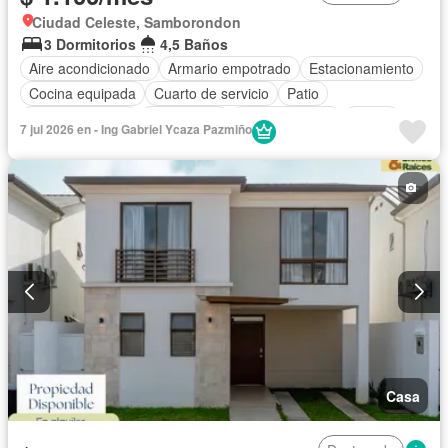
Ciudad Celeste, Samborondon
3 Dormitorios
4,5 Baños
Aire acondicionado
Armario empotrado
Estacionamiento
Cocina equipada
Cuarto de servicio
Patio
Área para niños
Electricidad
Cocina integral
Jardín
7 jul 2026 en - Ing Gabriel Ycaza Pazmiño
Garita de guardianía
Gimnasio
Seguridad
Cancha de tenis
Wifi
Solo familias
Sin amoblar
Casa