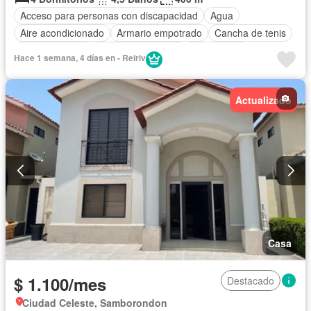
Acceso para personas con discapacidad
Agua
Aire acondicionado
Armario empotrado
Cancha de tenis
Cocina integral
Cuarto de servicio
Electricidad
Hace 1 semana, 4 días en - Reiriv
Estacionamiento
Gimnasio
Garita de guardianía
Patio
Piscina
Seguridad
Terraza
Actualizado
Casa
$ 1.100/mes
Destacado
Ciudad Celeste, Samborondon