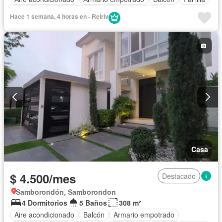
Bodega
Cancha de tenis
Cocina integral
Hace 1 semana, 4 horas en - Reiriv
Cocina equipada
Cuarto de servicio
Electricidad
Estacionamiento
Gimnasio
Garita de guardianía
Jardín
Patio
Piscina
Seguridad
Terraza
Vista panorámica
Completamente amoblado
Casa
$ 4.500/mes
Destacado
Samborondón, Samborondon
4 Dormitorios
5 Baños
308 m²
Aire acondicionado
Balcón
Armario empotrado