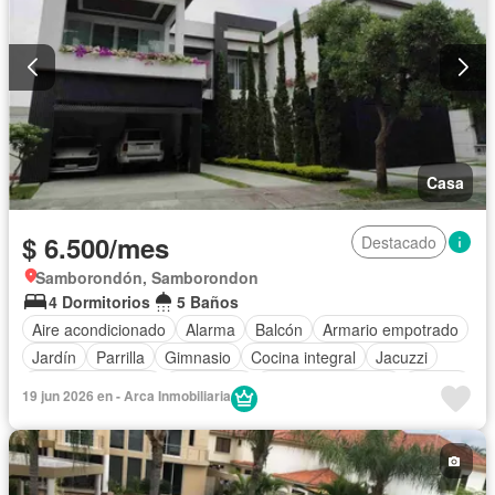
Casa
$ 6.500/mes
Destacado
Samborondón, Samborondon
4 Dormitorios
5 Baños
Aire acondicionado
Alarma
Balcón
Armario empotrado
Jardín
Parrilla
Gimnasio
Cocina integral
Jacuzzi
Vista panorámica
Seguridad
Cuarto de servicio
Piscina
19 jun 2026 en - Arca Inmobiliaria
Cancha de tenis
Patio