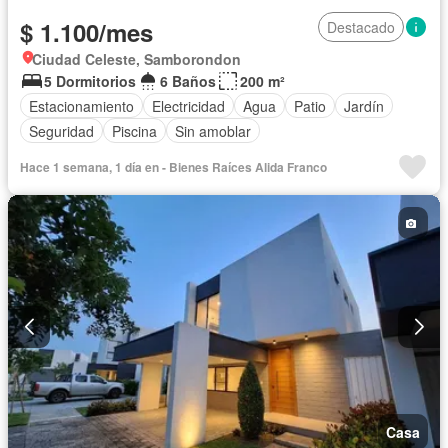
$ 1.100/mes
Destacado
Ciudad Celeste, Samborondon
5 Dormitorios
6 Baños
200 m²
Estacionamiento
Electricidad
Agua
Patio
Jardín
Seguridad
Piscina
Sin amoblar
Hace 1 semana, 1 día en - Bienes Raíces Alida Franco
Casa