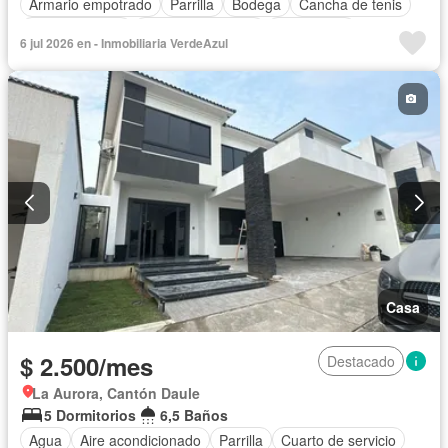
Armario empotrado
Parrilla
Bodega
Cancha de tenis
Cocina integral
Cuarto de servicio
Electricidad
6 jul 2026 en - Inmobiliaria VerdeAzul
Estacionamiento
Garita de guardianía
Jardín
Patio
Seguridad
Sin amoblar
Casa
$ 2.500/mes
Destacado
La Aurora, Cantón Daule
5 Dormitorios
6,5 Baños
Agua
Aire acondicionado
Parrilla
Cuarto de servicio