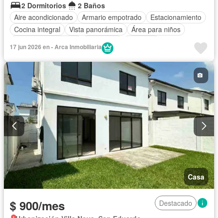
2 Dormitorios
2 Baños
Aire acondicionado
Armario empotrado
Estacionamiento
Cocina integral
Vista panorámica
Área para niños
Garita de guardianía
Seguridad
Ascensor
17 jun 2026 en - Arca Inmobiliaria
Cuarto de servicio
Agua
Acceso para personas con discapacidad
Parrilla
Piscina
Electricidad
Conserje
Cancha de tenis
Gimnasio
Wifi
Sin amoblar
Casa
$ 900/mes
Destacado