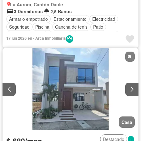
La Aurora, Cantón Daule
3 Dormitorios
2,5 Baños
Armario empotrado
Estacionamiento
Electricidad
Seguridad
Piscina
Cancha de tenis
Patio
Cuarto de servicio
Gimnasio
Garita de guardianía
17 jun 2026 en - Arca Inmobiliaria
Acceso para personas con discapacidad
Vista panorámica
Jardín
Área para niños
Sin amoblar
Casa
$ 680/mes
Destacado