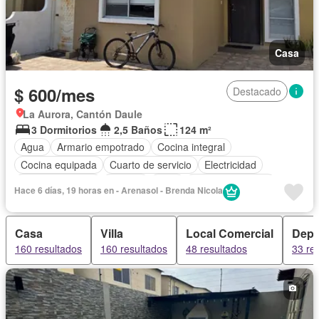
Casa
$ 600/mes
Destacado
La Aurora, Cantón Daule
3 Dormitorios
2,5 Baños
124 m²
Agua
Armario empotrado
Cocina integral
Cocina equipada
Cuarto de servicio
Electricidad
Estacionamiento
Internet
Patio
Vista panorámica
Hace 6 días, 19 horas en - Arenasol - Brenda Nicola
Wifi
Completamente amoblado
Casa
Villa
Local Comercial
Depa
160 resultados
160 resultados
48 resultados
33 re