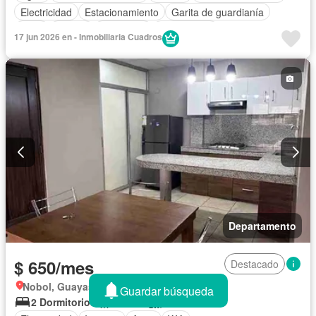
Electricidad
Estacionamiento
Garita de guardianía
Patio
Piscina
Seguridad
Sin amoblar
17 jun 2026 en - Inmobiliaria Cuadros
Departamento
$ 650/mes
Destacado
Nobol, Guayas
Guardar búsqueda
2 Dormitorios
1 Baño
70 m²