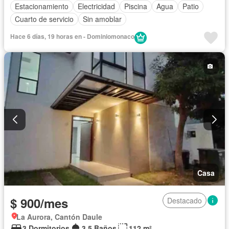
Estacionamiento
Electricidad
Piscina
Agua
Patio
Cuarto de servicio
Sin amoblar
Hace 6 días, 19 horas en - Dominiomonaco
Casa
$ 900/mes
Destacado
La Aurora, Cantón Daule
3 Dormitorios
3,5 Baños
112 m²