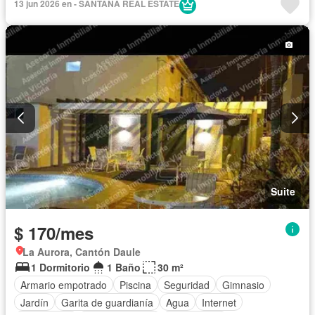
13 jun 2026 en - SANTANA REAL ESTATE
Electricidad
Cocina equipada
Cocina integral
Acceso para personas con discapacidad
Jardín
Solo familias
Completamente amoblado
Suite
$ 170/mes
La Aurora, Cantón Daule
1 Dormitorio
1 Baño
30 m²
Armario empotrado
Piscina
Seguridad
Gimnasio
Jardín
Garita de guardianía
Agua
Internet