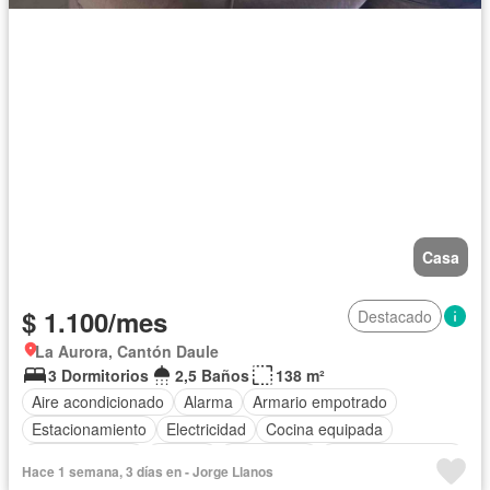
Casa
$ 1.100/mes
Destacado
La Aurora, Cantón Daule
3 Dormitorios
2,5 Baños
138 m²
Aire acondicionado
Alarma
Armario empotrado
Estacionamiento
Electricidad
Cocina equipada
Cocina integral
Internet
Gas natural
Cuarto de servicio
Hace 1 semana, 3 días en - Jorge Llanos
Agua
Patio
Área para niños
Conserje
Jardín