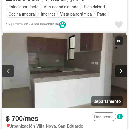
Estacionamiento
Aire acondicionado
Electricidad
Cocina integral
Internet
Vista panorámica
Patio
Cuarto de servicio
Área para niños
Conserje
15 jul 2026 en - Arca Inmobiliaria
Acceso para personas con discapacidad
Jardín
Parrilla
Garita de guardianía
Gimnasio
Seguridad
Piscina
Cancha de tenis
Wifi
Armario empotrado
Sin amoblar
Departamento
$ 700/mes
Destacado
Urbanización Villa Nova, San Eduardo