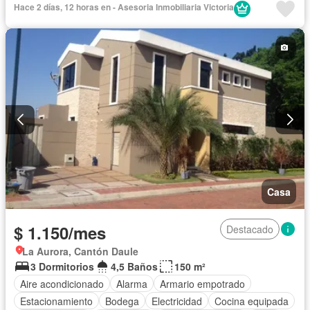
Hace 2 días, 12 horas en - Asesoria Inmobiliaria Victoria
Área para niños
Patio
Jardín
Gimnasio
Garita de guardianía
Sauna
Seguridad
Piscina
Cancha de tenis
Solo familias
Sin amoblar
Casa
$ 1.150/mes
Destacado
La Aurora, Cantón Daule
3 Dormitorios
4,5 Baños
150 m²
Aire acondicionado
Alarma
Armario empotrado
Estacionamiento
Bodega
Electricidad
Cocina equipada