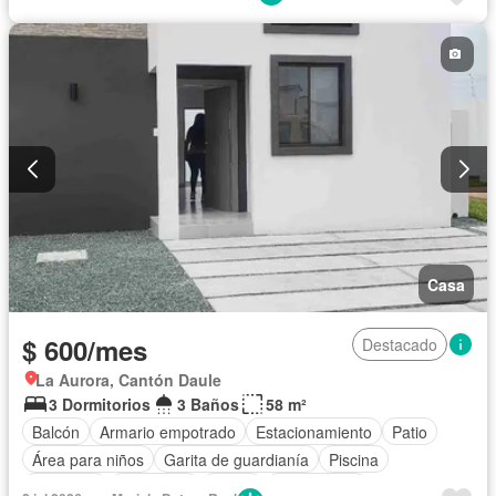
Casa
$ 600/mes
Destacado
La Aurora, Cantón Daule
3 Dormitorios
3 Baños
58 m²
Balcón
Armario empotrado
Estacionamiento
Patio
Área para niños
Garita de guardianía
Piscina
Gimnasio
Seguridad
Jardín
Sin amoblar