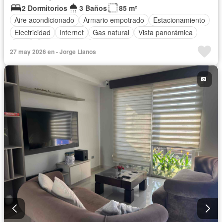
2 Dormitorios
3 Baños
85 m²
Aire acondicionado
Armario empotrado
Estacionamiento
Electricidad
Internet
Gas natural
Vista panorámica
Agua
Área para niños
27 may 2026 en - Jorge Llanos
Acceso para personas con discapacidad
Jardín
Parrilla
Garita de guardianía
Gimnasio
Ascensor
Seguridad
Piscina
Parcialmente amoblado