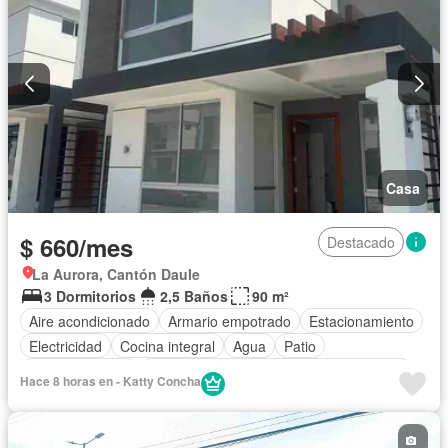
Casa
$ 660/mes
Destacado
La Aurora, Cantón Daule
3 Dormitorios
2,5 Baños
90 m²
Aire acondicionado
Armario empotrado
Estacionamiento
Electricidad
Cocina integral
Agua
Patio
Área para niños
Acceso para personas con discapacidad
Hace 8 horas en - Katty Concha
Jardín
Parrilla
Garita de guardianía
Gimnasio
Seguridad
Piscina
Sin amoblar