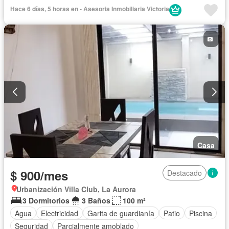
Electricidad
Área para niños
Sin amoblar
Hace 6 días, 5 horas en - Asesoria Inmobiliaria Victoria
Casa
$ 900/mes
Destacado
Urbanización Villa Club, La Aurora
3 Dormitorios
3 Baños
100 m²
Agua
Electricidad
Garita de guardianía
Patio
Piscina
Seguridad
Parcialmente amoblado