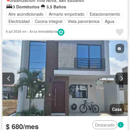
Urbanización Villa Nova, San Eduardo
3 Dormitorios
3,5 Baños
Aire acondicionado
Armario empotrado
Estacionamiento
Electricidad
Cocina integral
Vista panorámica
Agua
Patio
Área para niños
6 jul 2026 en - Arca Inmobiliaria
Acceso para personas con discapacidad
Conserje
Jardín
Parrilla
Garita de guardianía
Gimnasio
Seguridad
Piscina
Cancha de tenis
Wifi
Parcialmente amoblado
Casa
$ 680/mes
Destacado