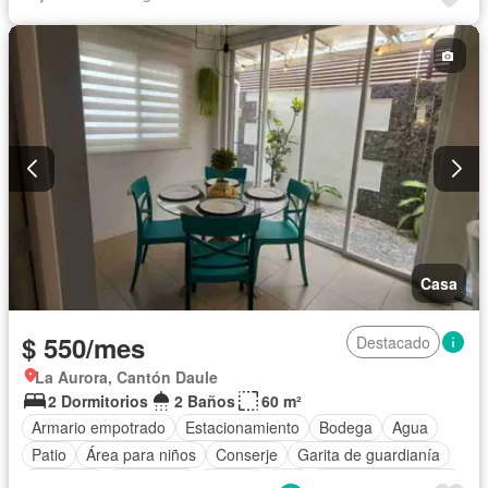
Conserje
Acceso para personas con discapacidad
Jardín
Parrilla
Garita de guardianía
Gimnasio
Ascensor
Seguridad
Piscina
Parcialmente amoblado
Casa
$ 550/mes
Destacado
La Aurora, Cantón Daule
2 Dormitorios
2 Baños
60 m²
Armario empotrado
Estacionamiento
Bodega
Agua
Patio
Área para niños
Conserje
Garita de guardianía
Gimnasio
Seguridad
Piscina
Wifi
Aire acondicionado