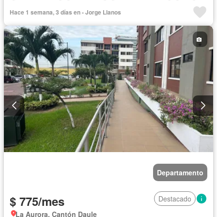
Cocina integral
Gas natural
Cuarto de servicio
Agua
Hace 1 semana, 3 días en - Jorge Llanos
Patio
Área para niños
Conserje
Jardín
Parrilla
Garita de guardianía
Gimnasio
Seguridad
Piscina
Completamente amoblado
Departamento
$ 775/mes
Destacado
La Aurora, Cantón Daule