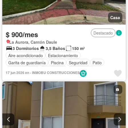
Casa
$ 900/mes
Destacado
La Aurora, Cantón Daule
3 Dormitorios
3,5 Baños
150 m²
Aire acondicionado
Estacionamiento
Garita de guardianía
Piscina
Seguridad
Patio
Área para niños
Solo familias
Sin amoblar
17 jun 2026 en - INMOBU CONSTRUCCIONES