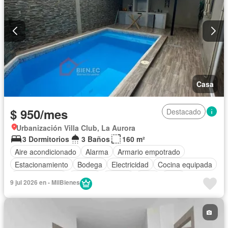
Casa
$ 950/mes
Destacado
Urbanización Villa Club, La Aurora
3 Dormitorios
3 Baños
160 m²
Aire acondicionado
Alarma
Armario empotrado
Estacionamiento
Bodega
Electricidad
Cocina equipada
Cocina integral
Internet
Jacuzzi
Agua
Patio
9 jul 2026 en - MilBienes
Área para niños
Parrilla
Garita de guardianía
Gimnasio
Sauna
Seguridad
Piscina
Parcialmente amoblado