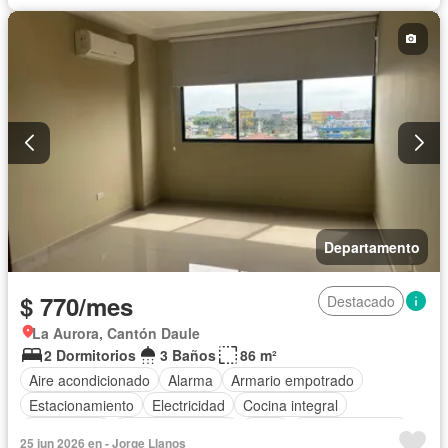
Parrilla
Garita de guardianía
Gimnasio
Seguridad
Piscina
Departamento
$ 770/mes
Destacado
La Aurora, Cantón Daule
2 Dormitorios
3 Baños
86 m²
Aire acondicionado
Alarma
Armario empotrado
Estacionamiento
Electricidad
Cocina integral
Gas natural
Vista panorámica
Agua
Área para niños
25 jun 2026 en - Jorge Llanos