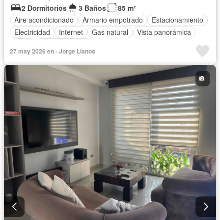
2 Dormitorios
3 Baños
85 m²
Aire acondicionado
Armario empotrado
Estacionamiento
Electricidad
Internet
Gas natural
Vista panorámica
Agua
Área para niños
27 may 2026 en - Jorge Llanos
Acceso para personas con discapacidad
Jardín
Parrilla
Garita de guardianía
Gimnasio
Ascensor
Seguridad
Piscina
Parcialmente amoblado