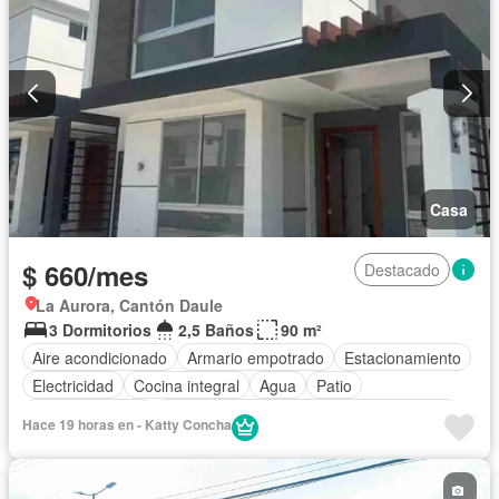
Casa
$ 660/mes
Destacado
La Aurora, Cantón Daule
3 Dormitorios
2,5 Baños
90 m²
Aire acondicionado
Armario empotrado
Estacionamiento
Electricidad
Cocina integral
Agua
Patio
Área para niños
Acceso para personas con discapacidad
Hace 19 horas en - Katty Concha
Jardín
Parrilla
Garita de guardianía
Gimnasio
Seguridad
Piscina
Sin amoblar