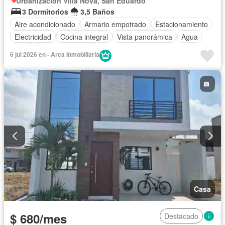
Urbanización Villa Nova, San Eduardo
3 Dormitorios
3,5 Baños
Aire acondicionado
Armario empotrado
Estacionamiento
Electricidad
Cocina integral
Vista panorámica
Agua
Patio
Área para niños
6 jul 2026 en - Arca Inmobiliaria
Acceso para personas con discapacidad
Conserje
Jardín
Parrilla
Garita de guardianía
Gimnasio
Seguridad
Piscina
Cancha de tenis
Wifi
Parcialmente amoblado
Casa
$ 680/mes
Destacado