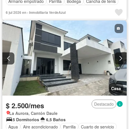
Armario empotrado
Parrilla
Bodega
Cancha de tenis
Cocina integral
Cuarto de servicio
Electricidad
6 jul 2026 en - Inmobiliaria VerdeAzul
Estacionamiento
Garita de guardianía
Jardín
Patio
Seguridad
Sin amoblar
Casa
$ 2.500/mes
Destacado
La Aurora, Cantón Daule
5 Dormitorios
6,5 Baños
Agua
Aire acondicionado
Parrilla
Cuarto de servicio