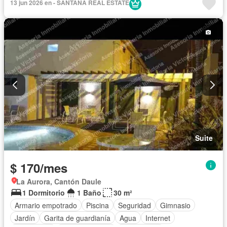
13 jun 2026 en - SANTANA REAL ESTATE
Electricidad
Cocina equipada
Cocina integral
Acceso para personas con discapacidad
Jardín
Solo familias
Completamente amoblado
Suite
$ 170/mes
La Aurora, Cantón Daule
1 Dormitorio
1 Baño
30 m²
Armario empotrado
Piscina
Seguridad
Gimnasio
Jardín
Garita de guardianía
Agua
Internet