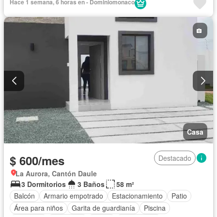
Hace 1 semana, 6 horas en - Dominiomonaco
Casa
$ 600/mes
Destacado
La Aurora, Cantón Daule
3 Dormitorios
3 Baños
58 m²
Balcón
Armario empotrado
Estacionamiento
Patio
Área para niños
Garita de guardianía
Piscina