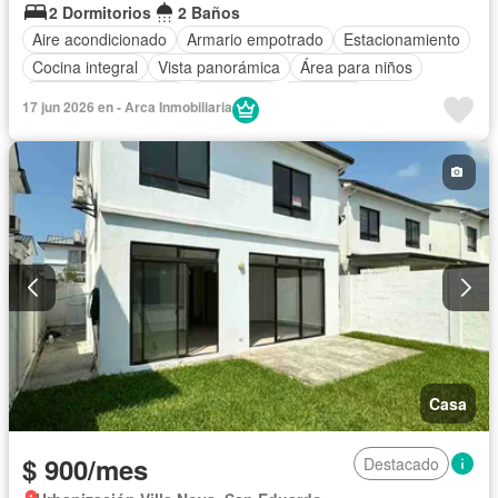
2 Dormitorios
2 Baños
Aire acondicionado
Armario empotrado
Estacionamiento
Cocina integral
Vista panorámica
Área para niños
Garita de guardianía
Seguridad
Ascensor
17 jun 2026 en - Arca Inmobiliaria
Cuarto de servicio
Agua
Acceso para personas con discapacidad
Parrilla
Piscina
Electricidad
Conserje
Cancha de tenis
Gimnasio
Wifi
Sin amoblar
Casa
$ 900/mes
Destacado