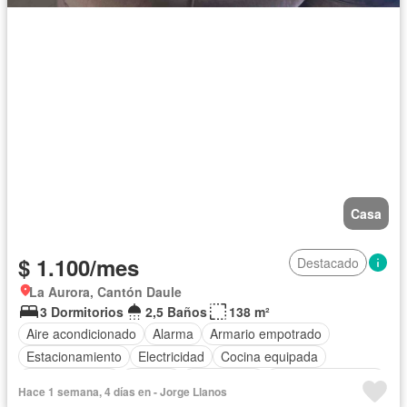
Casa
$ 1.100/mes
Destacado
La Aurora, Cantón Daule
3 Dormitorios
2,5 Baños
138 m²
Aire acondicionado
Alarma
Armario empotrado
Estacionamiento
Electricidad
Cocina equipada
Cocina integral
Internet
Gas natural
Cuarto de servicio
Hace 1 semana, 4 días en - Jorge Llanos
Agua
Patio
Área para niños
Conserje
Jardín