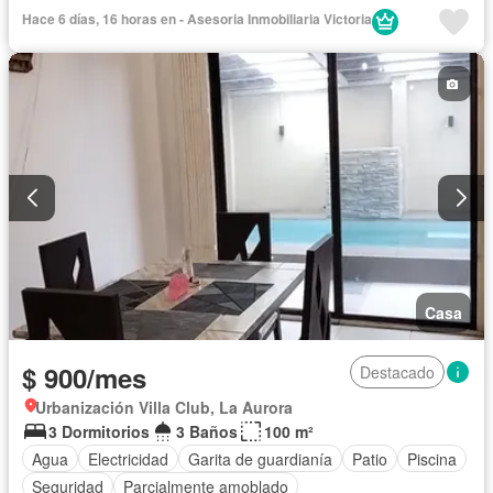
Electricidad
Área para niños
Sin amoblar
Hace 6 días, 16 horas en - Asesoria Inmobiliaria Victoria
Casa
$ 900/mes
Destacado
Urbanización Villa Club, La Aurora
3 Dormitorios
3 Baños
100 m²
Agua
Electricidad
Garita de guardianía
Patio
Piscina
Seguridad
Parcialmente amoblado