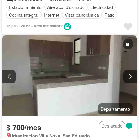
Estacionamiento
Aire acondicionado
Electricidad
Cocina integral
Internet
Vista panorámica
Patio
Cuarto de servicio
Área para niños
Conserje
15 jul 2026 en - Arca Inmobiliaria
Acceso para personas con discapacidad
Jardín
Parrilla
Garita de guardianía
Gimnasio
Seguridad
Piscina
Cancha de tenis
Wifi
Armario empotrado
Sin amoblar
Departamento
$ 700/mes
Destacado
Urbanización Villa Nova, San Eduardo