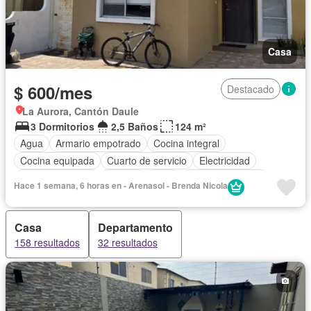
Casa
$ 600/mes
Destacado
La Aurora, Cantón Daule
3 Dormitorios
2,5 Baños
124 m²
Agua
Armario empotrado
Cocina integral
Cocina equipada
Cuarto de servicio
Electricidad
Estacionamiento
Internet
Patio
Vista panorámica
Hace 1 semana, 6 horas en - Arenasol - Brenda Nicola
Wifi
Completamente amoblado
Casa
Departamento
158 resultados
32 resultados