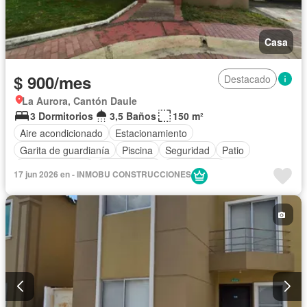
Casa
$ 900/mes
Destacado
La Aurora, Cantón Daule
3 Dormitorios
3,5 Baños
150 m²
Aire acondicionado
Estacionamiento
Garita de guardianía
Piscina
Seguridad
Patio
Área para niños
Solo familias
Sin amoblar
17 jun 2026 en - INMOBU CONSTRUCCIONES