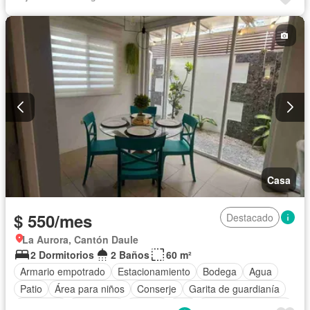
Conserje
Acceso para personas con discapacidad
Jardín
Parrilla
Garita de guardianía
Gimnasio
Ascensor
Seguridad
Piscina
Parcialmente amoblado
Casa
$ 550/mes
Destacado
La Aurora, Cantón Daule
2 Dormitorios
2 Baños
60 m²
Armario empotrado
Estacionamiento
Bodega
Agua
Patio
Área para niños
Conserje
Garita de guardianía
Gimnasio
Seguridad
Piscina
Wifi
Aire acondicionado