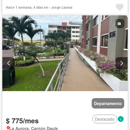
Cocina integral
Gas natural
Cuarto de servicio
Agua
Hace 1 semana, 4 días en - Jorge Llanos
Patio
Área para niños
Conserje
Jardín
Parrilla
Garita de guardianía
Gimnasio
Seguridad
Piscina
Completamente amoblado
Departamento
$ 775/mes
Destacado
La Aurora, Cantón Daule