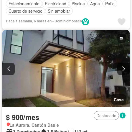
Estacionamiento
Electricidad
Piscina
Agua
Patio
Cuarto de servicio
Sin amoblar
Hace 1 semana, 6 horas en - Dominiomonaco
Casa
$ 900/mes
Destacado
La Aurora, Cantón Daule
3 Dormitorios
3,5 Baños
112 m²