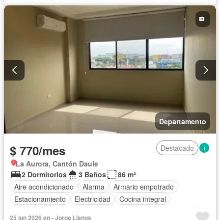
Parrilla
Garita de guardianía
Gimnasio
Seguridad
Piscina
Departamento
$ 770/mes
Destacado
La Aurora, Cantón Daule
2 Dormitorios
3 Baños
86 m²
Aire acondicionado
Alarma
Armario empotrado
Estacionamiento
Electricidad
Cocina integral
Gas natural
Vista panorámica
Agua
Área para niños
25 jun 2026 en - Jorge Llanos