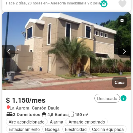
Hace 2 días, 23 horas en - Asesoria Inmobiliaria Victoria
Área para niños
Patio
Jardín
Gimnasio
Garita de guardianía
Sauna
Seguridad
Piscina
Cancha de tenis
Solo familias
Sin amoblar
Casa
$ 1.150/mes
Destacado
La Aurora, Cantón Daule
3 Dormitorios
4,5 Baños
150 m²
Aire acondicionado
Alarma
Armario empotrado
Estacionamiento
Bodega
Electricidad
Cocina equipada