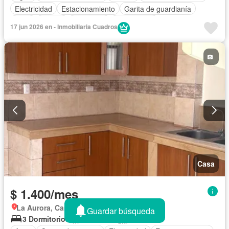
Electricidad
Estacionamiento
Garita de guardianía
Patio
Piscina
Seguridad
Sin amoblar
17 jun 2026 en - Inmobiliaria Cuadros
Casa
$ 1.400/mes
La Aurora, Cantón Daule
Guardar búsqueda
3 Dormitorios
3,5 Baños
130 m²