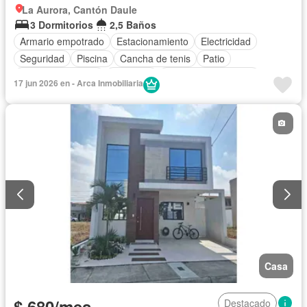
La Aurora, Cantón Daule
3 Dormitorios
2,5 Baños
Armario empotrado
Estacionamiento
Electricidad
Seguridad
Piscina
Cancha de tenis
Patio
Cuarto de servicio
Gimnasio
Garita de guardianía
17 jun 2026 en - Arca Inmobiliaria
Acceso para personas con discapacidad
Vista panorámica
Jardín
Área para niños
Sin amoblar
Casa
$ 680/mes
Destacado