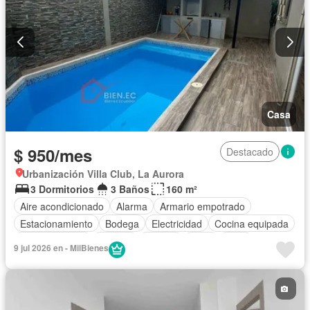
Casa
$ 950/mes
Destacado
Urbanización Villa Club, La Aurora
3 Dormitorios
3 Baños
160 m²
Aire acondicionado
Alarma
Armario empotrado
Estacionamiento
Bodega
Electricidad
Cocina equipada
Cocina integral
Internet
Jacuzzi
Agua
Patio
9 jul 2026 en - MilBienes
Área para niños
Parrilla
Garita de guardianía
Gimnasio
Sauna
Seguridad
Piscina
Parcialmente amoblado