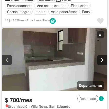
Estacionamiento
Aire acondicionado
Electricidad
Cocina integral
Internet
Vista panorámica
Patio
Cuarto de servicio
Área para niños
Conserje
15 jul 2026 en - Arca Inmobiliaria
Acceso para personas con discapacidad
Jardín
Parrilla
Garita de guardianía
Gimnasio
Seguridad
Piscina
Cancha de tenis
Wifi
Armario empotrado
Sin amoblar
Departamento
$ 700/mes
Destacado
Urbanización Villa Nova, San Eduardo