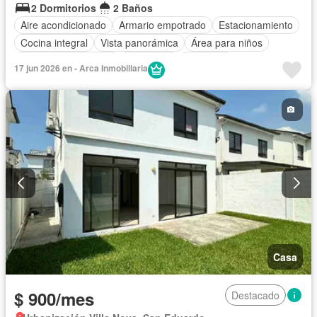
2 Dormitorios
2 Baños
Aire acondicionado
Armario empotrado
Estacionamiento
Cocina integral
Vista panorámica
Área para niños
Garita de guardianía
Seguridad
Ascensor
17 jun 2026 en - Arca Inmobiliaria
Cuarto de servicio
Agua
Acceso para personas con discapacidad
Parrilla
Piscina
Electricidad
Conserje
Cancha de tenis
Gimnasio
Wifi
Sin amoblar
Casa
$ 900/mes
Destacado