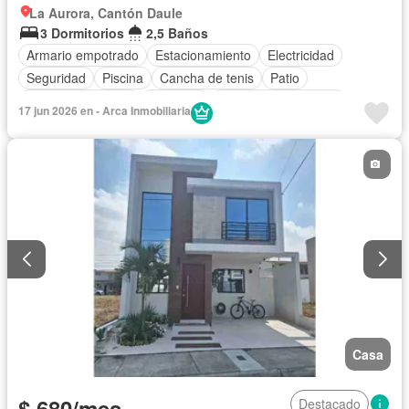
La Aurora, Cantón Daule
3 Dormitorios
2,5 Baños
Armario empotrado
Estacionamiento
Electricidad
Seguridad
Piscina
Cancha de tenis
Patio
Cuarto de servicio
Gimnasio
Garita de guardianía
17 jun 2026 en - Arca Inmobiliaria
Acceso para personas con discapacidad
Vista panorámica
Jardín
Área para niños
Sin amoblar
Casa
$ 680/mes
Destacado