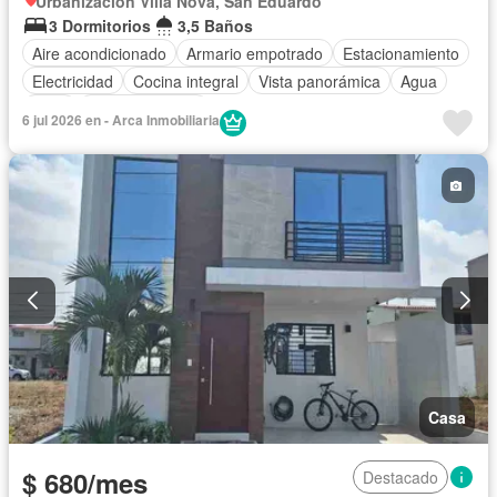
Urbanización Villa Nova, San Eduardo
3 Dormitorios
3,5 Baños
Aire acondicionado
Armario empotrado
Estacionamiento
Electricidad
Cocina integral
Vista panorámica
Agua
Patio
Área para niños
6 jul 2026 en - Arca Inmobiliaria
Acceso para personas con discapacidad
Conserje
Jardín
Parrilla
Garita de guardianía
Gimnasio
Seguridad
Piscina
Cancha de tenis
Wifi
Parcialmente amoblado
Casa
$ 680/mes
Destacado