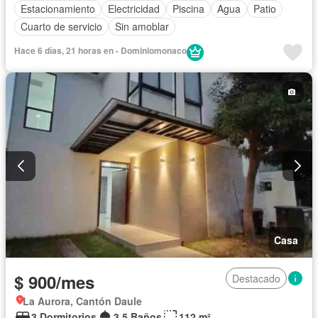
Estacionamiento
Electricidad
Piscina
Agua
Patio
Cuarto de servicio
Sin amoblar
Hace 6 días, 21 horas en - Dominiomonaco
Casa
$ 900/mes
Destacado
La Aurora, Cantón Daule
3 Dormitorios
3,5 Baños
112 m²