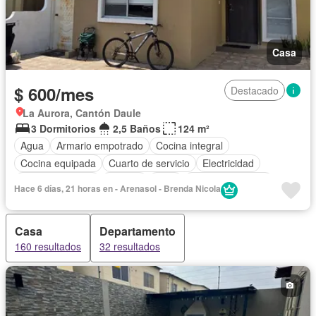
Casa
$ 600/mes
Destacado
La Aurora, Cantón Daule
3 Dormitorios
2,5 Baños
124 m²
Agua
Armario empotrado
Cocina integral
Cocina equipada
Cuarto de servicio
Electricidad
Estacionamiento
Internet
Patio
Vista panorámica
Hace 6 días, 21 horas en - Arenasol - Brenda Nicola
Wifi
Completamente amoblado
Casa
Departamento
160 resultados
32 resultados