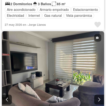
2 Dormitorios
3 Baños
85 m²
Aire acondicionado
Armario empotrado
Estacionamiento
Electricidad
Internet
Gas natural
Vista panorámica
Agua
Área para niños
27 may 2026 en - Jorge Llanos
Acceso para personas con discapacidad
Jardín
Parrilla
Garita de guardianía
Gimnasio
Ascensor
Seguridad
Piscina
Parcialmente amoblado