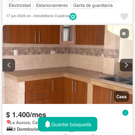
Electricidad
Estacionamiento
Garita de guardianía
Patio
Piscina
Seguridad
Sin amoblar
17 jun 2026 en - Inmobiliaria Cuadros
Casa
$ 1.400/mes
La Aurora, Cantón Daule
Guardar búsqueda
3 Dormitorios
3,5 Baños
130 m²