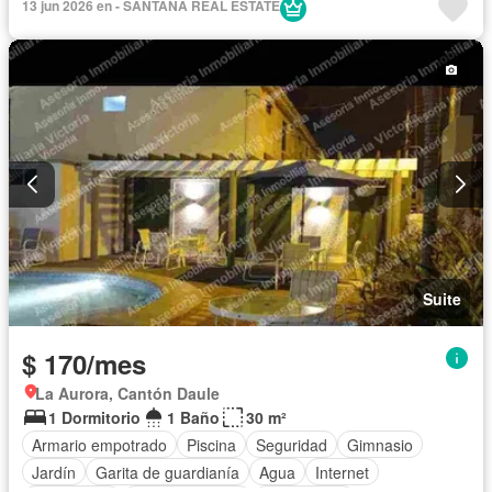
13 jun 2026 en - SANTANA REAL ESTATE
Electricidad
Cocina equipada
Cocina integral
Acceso para personas con discapacidad
Jardín
Solo familias
Completamente amoblado
Suite
$ 170/mes
La Aurora, Cantón Daule
1 Dormitorio
1 Baño
30 m²
Armario empotrado
Piscina
Seguridad
Gimnasio
Jardín
Garita de guardianía
Agua
Internet