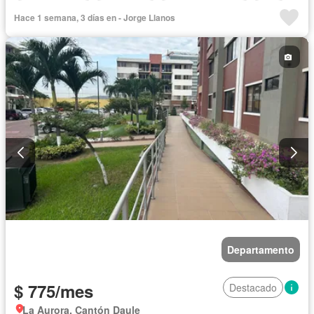
Cocina integral
Gas natural
Cuarto de servicio
Agua
Hace 1 semana, 3 días en - Jorge Llanos
Patio
Área para niños
Conserje
Jardín
Parrilla
Garita de guardianía
Gimnasio
Seguridad
Piscina
Completamente amoblado
Departamento
$ 775/mes
Destacado
La Aurora, Cantón Daule