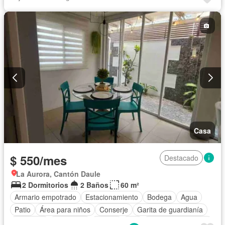
Conserje
Acceso para personas con discapacidad
Jardín
Parrilla
Garita de guardianía
Gimnasio
Ascensor
Seguridad
Piscina
Parcialmente amoblado
Casa
$ 550/mes
Destacado
La Aurora, Cantón Daule
2 Dormitorios
2 Baños
60 m²
Armario empotrado
Estacionamiento
Bodega
Agua
Patio
Área para niños
Conserje
Garita de guardianía
Gimnasio
Seguridad
Piscina
Wifi
Aire acondicionado