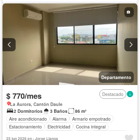
Parrilla
Garita de guardianía
Gimnasio
Seguridad
Piscina
Departamento
$ 770/mes
Destacado
La Aurora, Cantón Daule
2 Dormitorios
3 Baños
86 m²
Aire acondicionado
Alarma
Armario empotrado
Estacionamiento
Electricidad
Cocina integral
Gas natural
Vista panorámica
Agua
Área para niños
25 jun 2026 en - Jorge Llanos