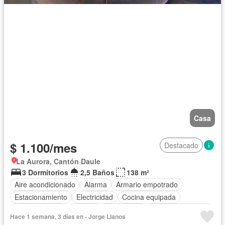
Casa
$ 1.100/mes
Destacado
La Aurora, Cantón Daule
3 Dormitorios
2,5 Baños
138 m²
Aire acondicionado
Alarma
Armario empotrado
Estacionamiento
Electricidad
Cocina equipada
Cocina integral
Internet
Gas natural
Cuarto de servicio
Hace 1 semana, 3 días en - Jorge Llanos
Agua
Patio
Área para niños
Conserje
Jardín