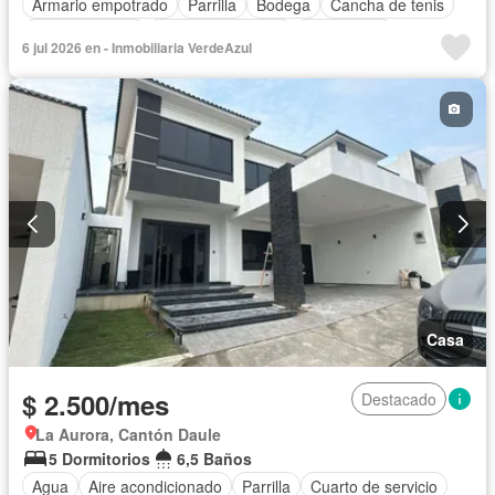
Armario empotrado
Parrilla
Bodega
Cancha de tenis
Cocina integral
Cuarto de servicio
Electricidad
6 jul 2026 en - Inmobiliaria VerdeAzul
Estacionamiento
Garita de guardianía
Jardín
Patio
Seguridad
Sin amoblar
Casa
$ 2.500/mes
Destacado
La Aurora, Cantón Daule
5 Dormitorios
6,5 Baños
Agua
Aire acondicionado
Parrilla
Cuarto de servicio