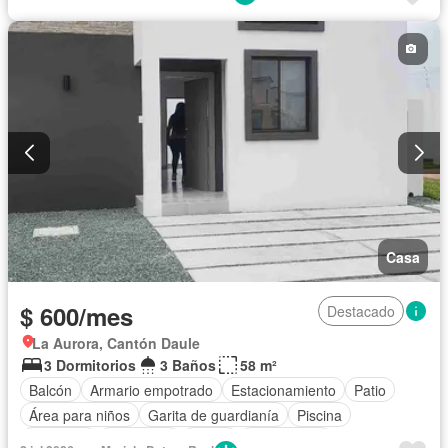
Casa
$ 600/mes
Destacado
La Aurora, Cantón Daule
3 Dormitorios
3 Baños
58 m²
Balcón
Armario empotrado
Estacionamiento
Patio
Área para niños
Garita de guardianía
Piscina
Gimnasio
Seguridad
Jardín
Sin amoblar