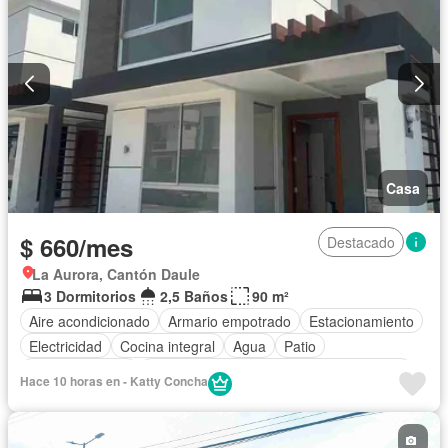
Casa
$ 660/mes
Destacado
La Aurora, Cantón Daule
3 Dormitorios
2,5 Baños
90 m²
Aire acondicionado
Armario empotrado
Estacionamiento
Electricidad
Cocina integral
Agua
Patio
Área para niños
Acceso para personas con discapacidad
Hace 10 horas en - Katty Concha
Jardín
Parrilla
Garita de guardianía
Gimnasio
Seguridad
Piscina
Sin amoblar