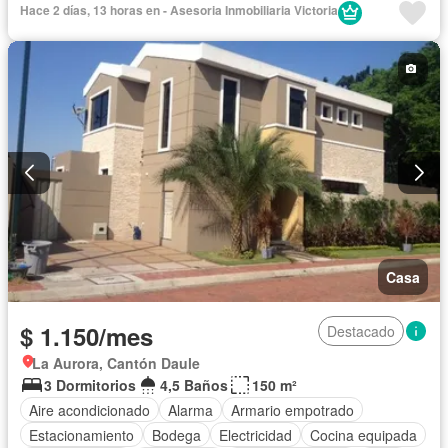
Hace 2 días, 13 horas en - Asesoria Inmobiliaria Victoria
Área para niños
Patio
Jardín
Gimnasio
Garita de guardianía
Sauna
Seguridad
Piscina
Cancha de tenis
Solo familias
Sin amoblar
Casa
$ 1.150/mes
Destacado
La Aurora, Cantón Daule
3 Dormitorios
4,5 Baños
150 m²
Aire acondicionado
Alarma
Armario empotrado
Estacionamiento
Bodega
Electricidad
Cocina equipada