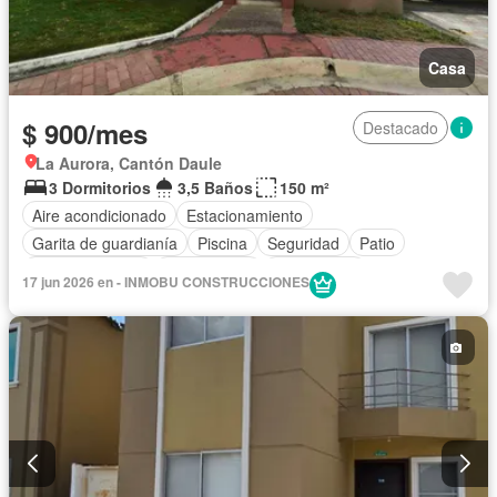
Casa
$ 900/mes
Destacado
La Aurora, Cantón Daule
3 Dormitorios
3,5 Baños
150 m²
Aire acondicionado
Estacionamiento
Garita de guardianía
Piscina
Seguridad
Patio
Área para niños
Solo familias
Sin amoblar
17 jun 2026 en - INMOBU CONSTRUCCIONES