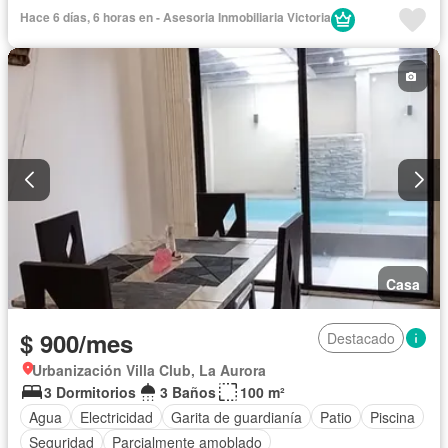
Electricidad
Área para niños
Sin amoblar
Hace 6 días, 6 horas en - Asesoria Inmobiliaria Victoria
Casa
$ 900/mes
Destacado
Urbanización Villa Club, La Aurora
3 Dormitorios
3 Baños
100 m²
Agua
Electricidad
Garita de guardianía
Patio
Piscina
Seguridad
Parcialmente amoblado