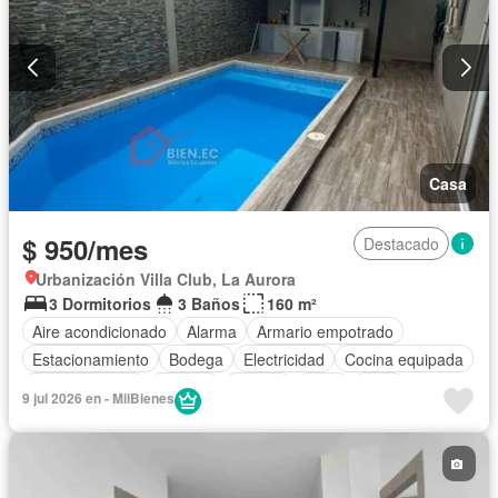
Casa
$ 950/mes
Destacado
Urbanización Villa Club, La Aurora
3 Dormitorios
3 Baños
160 m²
Aire acondicionado
Alarma
Armario empotrado
Estacionamiento
Bodega
Electricidad
Cocina equipada
Cocina integral
Internet
Jacuzzi
Agua
Patio
9 jul 2026 en - MilBienes
Área para niños
Parrilla
Garita de guardianía
Gimnasio
Sauna
Seguridad
Piscina
Parcialmente amoblado