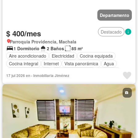
Departamento
$ 400/mes
Destacado
Parroquia Providencia, Machala
1 Dormitorio
2 Baños
85 m²
Aire acondicionado
Electricidad
Cocina equipada
Cocina integral
Internet
Vista panorámica
Agua
Garita de guardianía
Armario empotrado
Seguridad
17 jul 2026 en - Inmobiliaria Jiménez
Conserje
Completamente amoblado