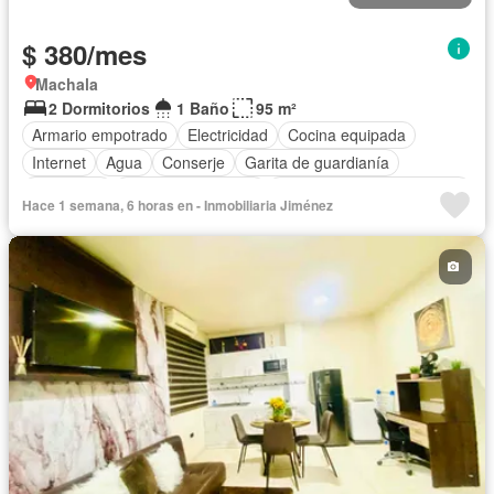
$ 380/mes
Machala
2 Dormitorios
1 Baño
95 m²
Armario empotrado
Electricidad
Cocina equipada
Internet
Agua
Conserje
Garita de guardianía
Seguridad
Aire acondicionado
Completamente amoblado
Hace 1 semana, 6 horas en - Inmobiliaria Jiménez