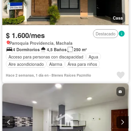
Casa
$ 1.600/mes
Destacado
Parroquia Providencia, Machala
4 Dormitorios
4,5 Baños
250 m²
Acceso para personas con discapacidad
Agua
Aire acondicionado
Alarma
Área para niños
Armario empotrado
Bodega
Cancha de tenis
Hace 2 semanas, 1 día en - Bienes Raíces Pazmiño
Cocina integral
Cocina equipada
Cuarto de servicio
Electricidad
Estacionamiento
Internet
Jardín
Patio
Piscina
Conserje
Seguridad
Completamente amoblado