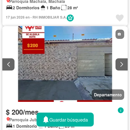
Parroquia Machala, Machala
2 Dormitorios
1 Baño
28 m²
17 jun 2026 en - RH INMOBILIAR S.A.
Departamento
$ 200/mes
Guardar búsqueda
Parroquia Jubones, Machala
1 Dormitorio
1 Baño
23 m²