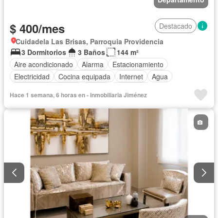
$ 400/mes
Destacado
Cuidadela Las Brisas, Parroquia Providencia
3 Dormitorios
3 Baños
144 m²
Aire acondicionado
Alarma
Estacionamiento
Electricidad
Cocina equipada
Internet
Agua
Garita de guardianía
Jardín
Seguridad
Hace 1 semana, 6 horas en - Inmobiliaria Jiménez
Cancha de tenis
Completamente amoblado