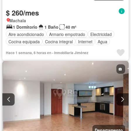
$ 260/mes
Machala
1 Dormitorio
1 Baño
40 m²
Aire acondicionado
Armario empotrado
Electricidad
Cocina equipada
Cocina integral
Internet
Agua
Conserje
Garita de guardianía
Seguridad
Hace 1 semana, 6 horas en - Inmobiliaria Jiménez
Completamente amoblado
Departamento