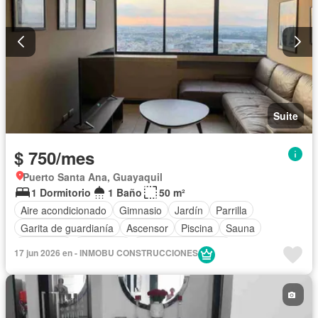
Suite
$ 750/mes
Puerto Santa Ana, Guayaquil
1 Dormitorio
1 Baño
50 m²
Aire acondicionado
Gimnasio
Jardín
Parrilla
Garita de guardianía
Ascensor
Piscina
Sauna
Seguridad
Chimenea
Armario empotrado
17 jun 2026 en - INMOBU CONSTRUCCIONES
Cocina equipada
Electricidad
Cocina integral
Completamente amoblado