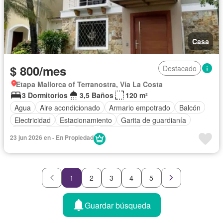
Casa
$ 800/mes
Destacado
Etapa Mallorca of Terranostra, Vía La Costa
3 Dormitorios
3,5 Baños
120 m²
Agua
Aire acondicionado
Armario empotrado
Balcón
Electricidad
Estacionamiento
Garita de guardianía
Internet
Jardín
Patio
Sin amoblar
23 jun 2026 en - En Propiedad
1
2
3
4
5
Guardar búsqueda