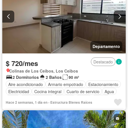
Departamento
$ 720/mes
Destacado
Colinas de Los Ceibos, Los Ceibos
2 Dormitorios
2 Baños
90 m²
Aire acondicionado
Armario empotrado
Estacionamiento
Electricidad
Cocina integral
Cuarto de servicio
Agua
Patio
Área para niños
Conserje
Jardín
Parrilla
Hace 2 semanas, 1 día en - Estructura Bienes Raíces
Garita de guardianía
Seguridad
Sin amoblar