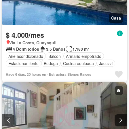
Casa
$ 4.000/mes
Vía La Costa, Guayaquil
4 Dormitorios
3,5 Baños
1.183 m²
Aire acondicionado
Balcón
Armario empotrado
Estacionamiento
Bodega
Cocina equipada
Jacuzzi
Vista panorámica
Cuarto de servicio
Terraza
Patio
Hace 6 días, 20 horas en - Estructura Bienes Raíces
Área para niños
Conserje
Jardín
Garita de guardianía
Piscina