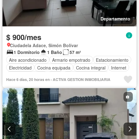
Departamento
$ 900/mes
Ciudadela Adace, Simón Bolívar
1 Dormitorio
1 Baño
57 m²
Aire acondicionado
Armario empotrado
Estacionamiento
Electricidad
Cocina equipada
Cocina integral
Internet
Cuarto de servicio
Agua
Garita de guardianía
Hace 6 días, 20 horas en - ACTIVA GESTION INMOBILIARIA
Gimnasio
Ascensor
Seguridad
Piscina