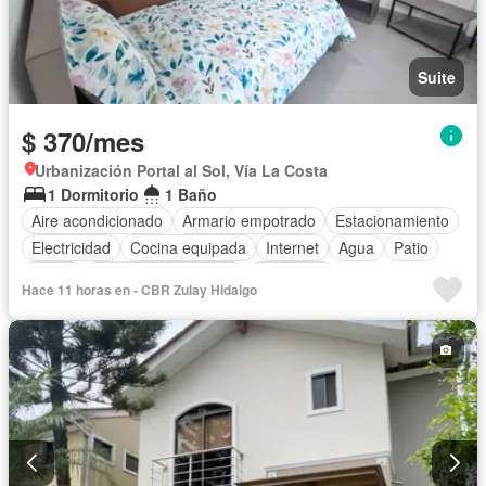
Suite
$ 370/mes
Urbanización Portal al Sol, Vía La Costa
1 Dormitorio
1 Baño
Aire acondicionado
Armario empotrado
Estacionamiento
Electricidad
Cocina equipada
Internet
Agua
Patio
Jardín
Garita de guardianía
Seguridad
Hace 11 horas en - CBR Zulay Hidalgo
Cancha de tenis
Wifi
Completamente amoblado