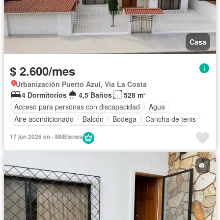
Casa
$ 2.600/mes
Urbanización Puerto Azul, Vía La Costa
4 Dormitorios
4,5 Baños
528 m²
Acceso para personas con discapacidad
Agua
Aire acondicionado
Balcón
Bodega
Cancha de tenis
Cocina integral
Cocina equipada
Cuarto de servicio
17 jun 2026 en - MilBienes
Electricidad
Estacionamiento
Gas natural
Garita de guardianía
Internet
Patio
Piscina
Parcialmente amoblado