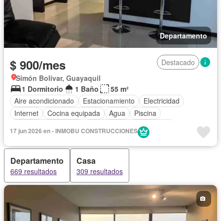
Departamento
$ 900/mes
Destacado
Simón Bolívar, Guayaquil
1 Dormitorio
1 Baño
55 m²
Aire acondicionado
Estacionamiento
Electricidad
Internet
Cocina equipada
Agua
Piscina
Garita de guardianía
Completamente amoblado
17 jun 2026 en - INMOBU CONSTRUCCIONES
Departamento
Casa
669 resultados
309 resultados