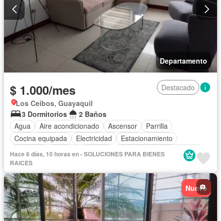
Departamento
$ 1.000/mes
Destacado
Los Ceibos, Guayaquil
3 Dormitorios
2 Baños
Agua
Aire acondicionado
Ascensor
Parrilla
Cocina equipada
Electricidad
Estacionamiento
Gimnasio
Internet
Piscina
Completamente amoblado
Hace 6 días, 10 horas en - SOLUCIONES PARA BIENES
RAICES
Nuevo