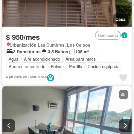
Casa
$ 950/mes
Destacado
Urbanización Las Cumbres, Los Ceibos
3 Dormitorios
3,5 Baños
135 m²
Agua
Aire acondicionado
Área para niños
Armario empotrado
Balcón
Parrilla
Cocina equipada
Estacionamiento
Garita de guardianía
Internet
Patio
6 jul 2026 en - MilBienes
Seguridad
Vista panorámica
Wifi
Parcialmente amoblado