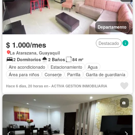
Departamento
$ 1.000/mes
Destacado
La Atarazana, Guayaquil
2 Dormitorios
2 Baños
84 m²
Aire acondicionado
Estacionamiento
Agua
Área para niños
Conserje
Parrilla
Garita de guardianía
Gimnasio
Ascensor
Sauna
Seguridad
Piscina
Hace 6 días, 20 horas en - ACTIVA GESTION INMOBILIARIA
Cancha de tenis
Completamente amoblado