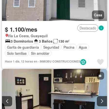
Casa
$ 1.100/mes
Destacado
Vía La Costa, Guayaquil
3 Dormitorios
3 Baños
130 m²
Garita de guardianía
Seguridad
Piscina
Agua
Solo familias
Sin amoblar
Hace 1 día, 12 horas en - INMOBU CONSTRUCCIONES