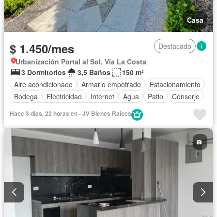
Casa
$ 1.450/mes
Destacado
Urbanización Portal al Sol, Vía La Costa
3 Dormitorios
3,5 Baños
150 m²
Aire acondicionado
Armario empotrado
Estacionamiento
Bodega
Electricidad
Internet
Agua
Patio
Conserje
Acceso para personas con discapacidad
Jardín
Parrilla
Hace 3 días, 22 horas en - JV Bienes Raíces
Garita de guardianía
Gimnasio
Seguridad
Piscina
Cancha de tenis
Área para niños
Cocina integral
Cocina equipada
Completamente amoblado