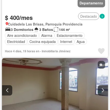
Departamento
$ 400/mes
Destacado
Cuidadela Las Brisas, Parroquia Providencia
3 Dormitorios
3 Baños
144 m²
Aire acondicionado
Alarma
Estacionamiento
Electricidad
Cocina equipada
Internet
Agua
Garita de guardianía
Jardín
Seguridad
Hace 4 días, 19 horas en - Inmobiliaria Jiménez
Cancha de tenis
Completamente amoblado