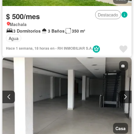
$ 500/mes
Destacado
Machala
3 Dormitorios
3 Baños
350 m²
Agua
Hace 1 semana, 18 horas en - RH INMOBILIAR S.A.
Casa