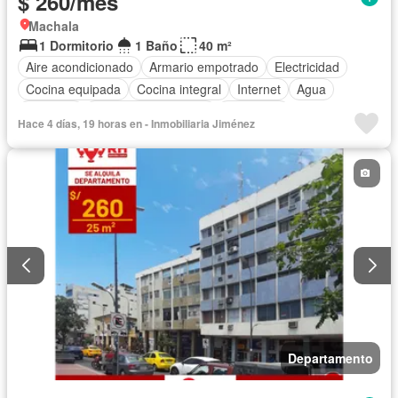
$ 260/mes
Machala
1 Dormitorio
1 Baño
40 m²
Aire acondicionado
Armario empotrado
Electricidad
Cocina equipada
Cocina integral
Internet
Agua
Conserje
Garita de guardianía
Seguridad
Hace 4 días, 19 horas en - Inmobiliaria Jiménez
Completamente amoblado
Departamento