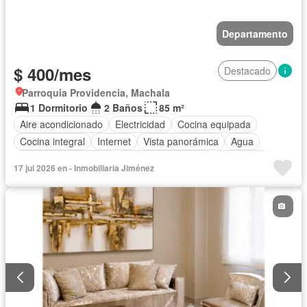
Departamento
$ 400/mes
Destacado
Parroquia Providencia, Machala
1 Dormitorio
2 Baños
85 m²
Aire acondicionado
Electricidad
Cocina equipada
Cocina integral
Internet
Vista panorámica
Agua
Garita de guardianía
Armario empotrado
Seguridad
17 jul 2026 en - Inmobiliaria Jiménez
Conserje
Completamente amoblado