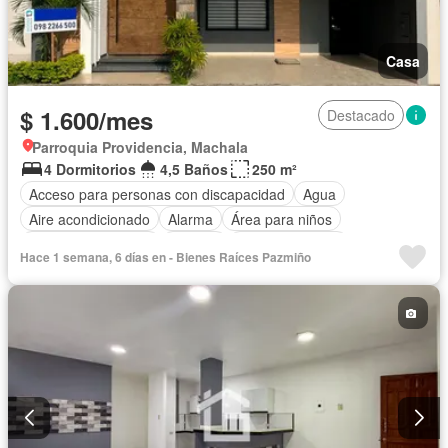
Casa
$ 1.600/mes
Destacado
Parroquia Providencia, Machala
4 Dormitorios
4,5 Baños
250 m²
Acceso para personas con discapacidad
Agua
Aire acondicionado
Alarma
Área para niños
Armario empotrado
Bodega
Cancha de tenis
Hace 1 semana, 6 días en - Bienes Raíces Pazmiño
Cocina integral
Cocina equipada
Cuarto de servicio
Electricidad
Estacionamiento
Internet
Jardín
Patio
Piscina
Conserje
Seguridad
Completamente amoblado