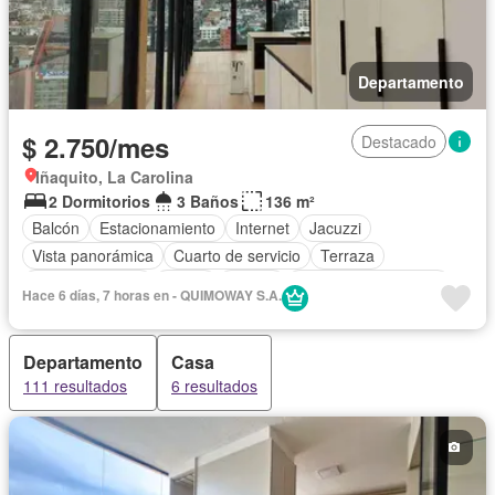
Departamento
$ 2.750/mes
Destacado
Iñaquito, La Carolina
2 Dormitorios
3 Baños
136 m²
Balcón
Estacionamiento
Internet
Jacuzzi
Vista panorámica
Cuarto de servicio
Terraza
Área para niños
Jardín
Parrilla
Garita de guardianía
Hace 6 días, 7 horas en - QUIMOWAY S.A.
Seguridad
Sauna
Ascensor
Gimnasio
Piscina
Wifi
Agua
Alarma
Armario empotrado
Cocina equipada
Departamento
Casa
Electricidad
Cocina integral
Patio
Conserje
111 resultados
6 resultados
Completamente amoblado