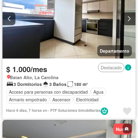
Departamento
$ 1.000/mes
Destacado
Batan Alto, La Carolina
3 Dormitorios
3 Baños
180 m²
Acceso para personas con discapacidad
Agua
Armario empotrado
Ascensor
Electricidad
Estacionamiento
Gas natural
Gimnasio
Hace 6 días, 7 horas en - PTF Soluciones Inmobiliarias
Garita de guardianía
Jacuzzi
Conserje
Sauna
Seguridad
Terraza
Nuevo