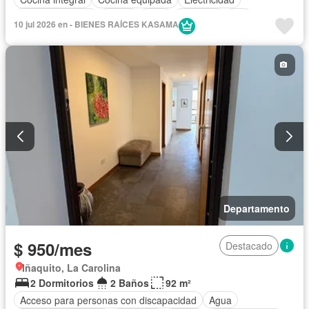
Estacionamiento
Jardín
Patio
Conserje
Wifi
10 jul 2026 en - BIENES RAÍCES KASAMA
Completamente amoblado
Departamento
$ 950/mes
Destacado
Iñaquito, La Carolina
2 Dormitorios
2 Baños
92 m²
Acceso para personas con discapacidad
Agua