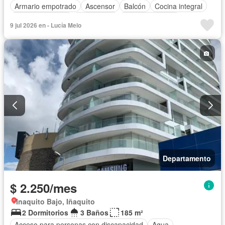
Armario empotrado
Ascensor
Balcón
Cocina integral
Cocina equipada
Electricidad
Estacionamiento
9 jul 2026 en - Lucía Melo
Gas natural
Garita de guardianía
Seguridad
Terraza
Completamente amoblado
Departamento
$ 2.250/mes
Inaquito Bajo, Iñaquito
2 Dormitorios
3 Baños
185 m²
Acceso para personas con discapacidad
Agua