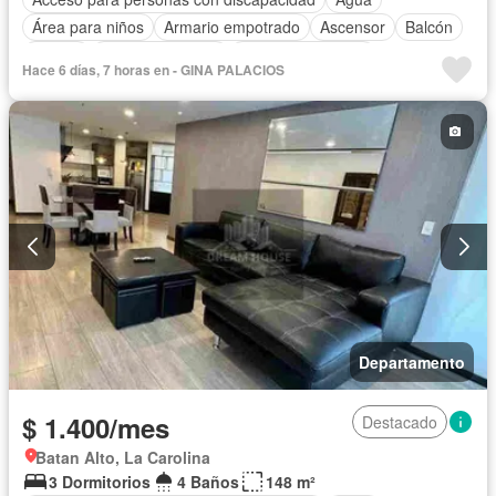
Área para niños
Armario empotrado
Ascensor
Balcón
Parrilla
Cocina equipada
Cuarto de servicio
Hace 6 días, 7 horas en - GINA PALACIOS
Estacionamiento
Gimnasio
Garita de guardianía
Jacuzzi
Piscina
Sauna
Seguridad
Terraza
Vista panorámica
Completamente amoblado
Departamento
$ 1.400/mes
Destacado
Batan Alto, La Carolina
3 Dormitorios
4 Baños
148 m²