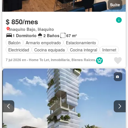
Suite
$ 850/mes
Inaquito Bajo, Iñaquito
1 Dormitorio
2 Baños
67 m²
Balcón
Armario empotrado
Estacionamiento
Electricidad
Cocina equipada
Cocina integral
Internet
Jacuzzi
Gas natural
Vista panorámica
Terraza
Agua
7 jul 2026 en - Home To Let, Inmobiliaria, Bienes Raíces.
Patio
Área para niños
Conserje
Garita de guardianía
Seguridad
Parrilla
Sauna
Ascensor
Jardín
Gimnasio
Acceso para personas con discapacidad
Piscina
Completamente amoblado