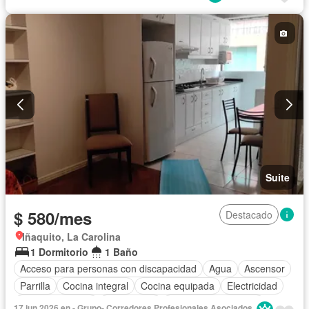
Gimnasio
Garita de guardianía
Internet
Jacuzzi
Jardín
Conserje
Seguridad
Terraza
Vista panorámica
Wifi
Completamente amoblado
Suite
$ 580/mes
Destacado
Iñaquito, La Carolina
1 Dormitorio
1 Baño
Acceso para personas con discapacidad
Agua
Ascensor
Parrilla
Cocina integral
Cocina equipada
Electricidad
Estacionamiento
Gas natural
Garita de guardianía
17 jun 2026 en - Grupo- Corredores Profesionales Asociados