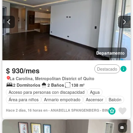
Departamento
$ 930/mes
Destacado
La Carolina, Metropolitan District of Quito
2 Dormitorios
2 Baños
138 m²
Acceso para personas con discapacidad
Agua
Área para niños
Armario empotrado
Ascensor
Balcón
Parrilla
Cocina integral
Electricidad
Estacionamiento
Hace 2 días, 16 horas en - ANABELLA SPANGENBERG - BIN
Garita de guardianía
Jacuzzi
Jardín
Seguridad
Terraza
Vista panorámica
Sin amoblar