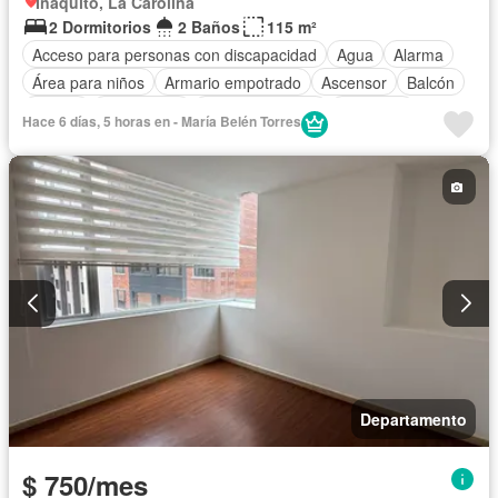
Iñaquito, La Carolina
2 Dormitorios
2 Baños
115 m²
Acceso para personas con discapacidad
Agua
Alarma
Área para niños
Armario empotrado
Ascensor
Balcón
Parrilla
Electricidad
Estacionamiento
Gimnasio
Hace 6 días, 5 horas en - María Belén Torres
Garita de guardianía
Internet
Jacuzzi
Piscina
Conserje
Sauna
Seguridad
Terraza
Vista panorámica
Departamento
$ 750/mes