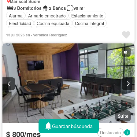
Mariscal Sucre
3 Dormitorios
2 Baños
90 m²
Alarma
Armario empotrado
Estacionamiento
Electricidad
Cocina equipada
Cocina integral
Gas natural
Vista panorámica
Terraza
Agua
13 jul 2026 en - Veronica Rodriguez
Área para niños
Acceso para personas con discapacidad
Garita de guardianía
Gimnasio
Ascensor
Seguridad
Parrilla
Completamente amoblado
Suite
Guardar búsqueda
$ 800/mes
Destacado