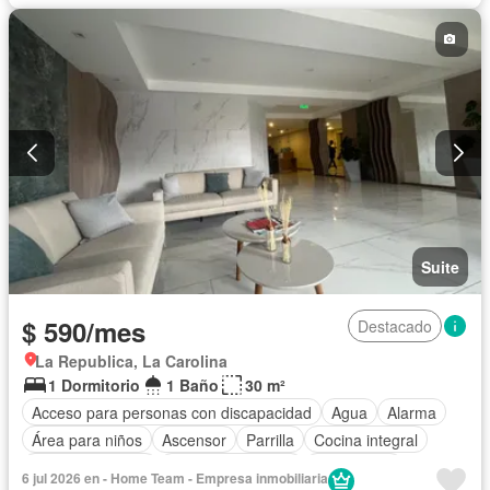
Piscina
Conserje
Sauna
Seguridad
Terraza
Vista panorámica
Completamente amoblado
Suite
$ 590/mes
Destacado
La Republica, La Carolina
1 Dormitorio
1 Baño
30 m²
Acceso para personas con discapacidad
Agua
Alarma
Área para niños
Ascensor
Parrilla
Cocina integral
Cocina equipada
Cuarto de servicio
Electricidad
6 jul 2026 en - Home Team - Empresa inmobiliaria