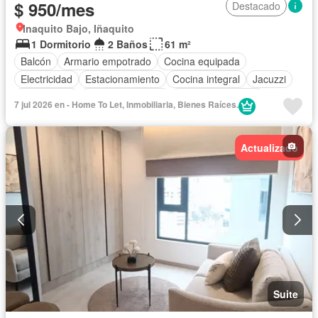
$ 950/mes
Destacado
Inaquito Bajo, Iñaquito
1 Dormitorio
2 Baños
61 m²
Balcón
Armario empotrado
Cocina equipada
Electricidad
Estacionamiento
Cocina integral
Jacuzzi
Gas natural
Vista panorámica
Cuarto de servicio
7 jul 2026 en - Home To Let, Inmobiliaria, Bienes Raíces.
Terraza
Conserje
Área para niños
Patio
Agua
Acceso para personas con discapacidad
Parrilla
Actualizado
Garita de guardianía
Seguridad
Sauna
Ascensor
Gimnasio
Piscina
Wifi
Parcialmente amoblado
Suite