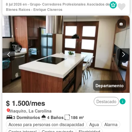
Seguridad
8 jul 2026 en - Grupo- Corredores Profesionales Asociados de
Bienes Raíces - Enrique Cisneros
Departamento
$ 1.500/mes
Destacado
Iñaquito, La Carolina
3 Dormitorios
4 Baños
186 m²
Acceso para personas con discapacidad
Agua
Alarma
Cocina integral
Cocina equipada
Electricidad