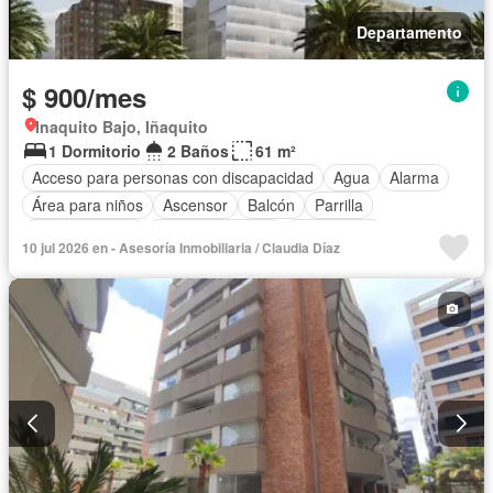
Departamento
$ 900/mes
Inaquito Bajo, Iñaquito
1 Dormitorio
2 Baños
61 m²
Acceso para personas con discapacidad
Agua
Alarma
Área para niños
Ascensor
Balcón
Parrilla
Cocina integral
Cocina equipada
Electricidad
10 jul 2026 en - Asesoría Inmobiliaria / Claudia Díaz
Estacionamiento
Gas natural
Gimnasio
Garita de guardianía
Piscina
Conserje
Sauna
Seguridad
Terraza
Vista panorámica
Completamente amoblado