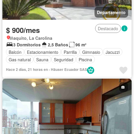
Departamento
$ 900/mes
Destacado
Iñaquito, La Carolina
3 Dormitorios
2,5 Baños
96 m²
Balcón
Estacionamiento
Parrilla
Gimnasio
Jacuzzi
Gas natural
Sauna
Seguridad
Piscina
Hace 2 días, 21 horas en - Häuser Ecuador SAS