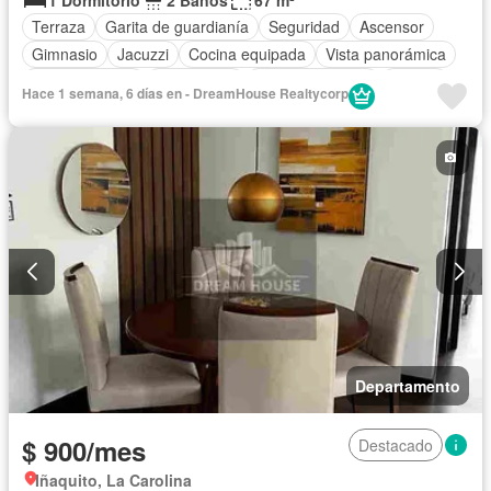
Terraza
Garita de guardianía
Seguridad
Ascensor
Gimnasio
Jacuzzi
Cocina equipada
Vista panorámica
Cocina integral
Electricidad
Estacionamiento
Alarma
Hace 1 semana, 6 días en - DreamHouse Realtycorp
Agua
Sauna
Completamente amoblado
Departamento
$ 900/mes
Destacado
Iñaquito, La Carolina