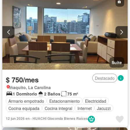
Suite
$ 750/mes
Destacado
Iñaquito, La Carolina
1 Dormitorio
2 Baños
75 m²
Armario empotrado
Estacionamiento
Electricidad
Cocina equipada
Cocina integral
Internet
Jacuzzi
Terraza
Vista panorámica
Gas natural
Agua
12 jun 2026 en - HUACHI Gioconda Bienes Raíces
Conserje
Acceso para personas con discapacidad
Parrilla
Garita de guardianía
Gimnasio
Ascensor