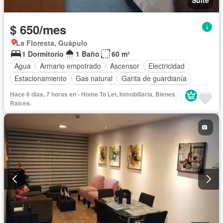
$ 650/mes
La Floresta, Guápulo
1 Dormitorio
1 Baño
60 m²
Agua
Armario empotrado
Ascensor
Electricidad
Estacionamiento
Gas natural
Garita de guardianía
Internet
Patio
Conserje
Seguridad
Vista panorámica
Hace 6 días, 7 horas en - Home To Let, Inmobiliaria, Bienes
Wifi
Completamente amoblado
Raíces.