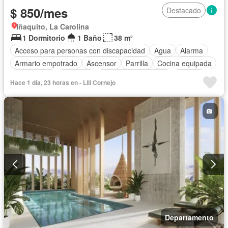
$ 850/mes
Destacado
Iñaquito, La Carolina
1 Dormitorio
1 Baño
38 m²
Acceso para personas con discapacidad
Agua
Alarma
Armario empotrado
Ascensor
Parrilla
Cocina equipada
Electricidad
Gimnasio
Garita de guardianía
Internet
Hace 1 día, 23 horas en - Lili Cornejo
Piscina
Seguridad
Wifi
Completamente amoblado
Departamento