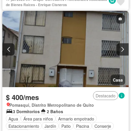
Jacuzzi
Conserje
Sauna
Seguridad
Terraza
de Bienes Raíces - Enrique Cisneros
Vista panorámica
Completamente amoblado
Casa
$ 400/mes
Destacado
Pomasqui, Distrito Metropolitano de Quito
3 Dormitorios
2 Baños
Agua
Área para niños
Armario empotrado
Estacionamiento
Jardín
Patio
Piscina
Conserje