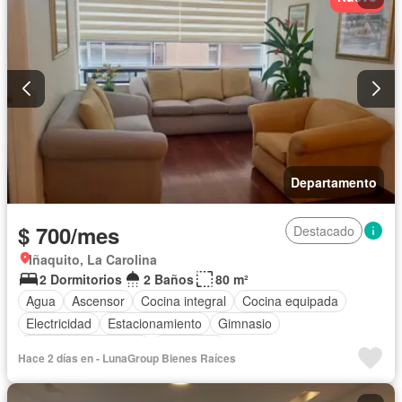
Departamento
$ 700/mes
Destacado
Iñaquito, La Carolina
2 Dormitorios
2 Baños
80 m²
Agua
Ascensor
Cocina integral
Cocina equipada
Electricidad
Estacionamiento
Gimnasio
Garita de guardianía
Seguridad
Hace 2 días en - LunaGroup Bienes Raíces
Completamente amoblado