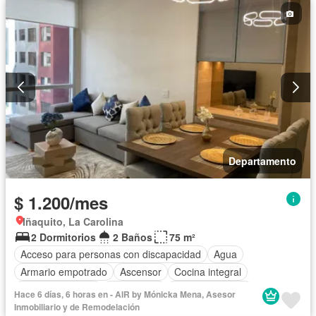
Seguridad
Wifi
Completamente amoblado
Departamento
$ 1.200/mes
Iñaquito, La Carolina
2 Dormitorios
2 Baños
75 m²
Acceso para personas con discapacidad
Agua
Armario empotrado
Ascensor
Cocina integral
Cocina equipada
Electricidad
Estacionamiento
Hace 6 días, 6 horas en - AIR by Mónicka Mena, Asesor
Gimnasio
Garita de guardianía
Internet
Jacuzzi
Inmobiliario y de Remodelación