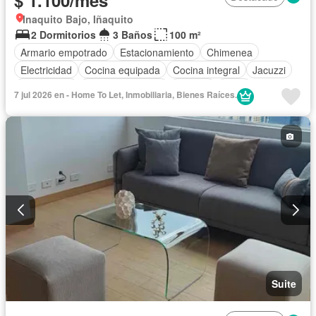
$ 1.100/mes
Inaquito Bajo, Iñaquito
2 Dormitorios
3 Baños
100 m²
Armario empotrado
Estacionamiento
Chimenea
Electricidad
Cocina equipada
Cocina integral
Jacuzzi
Gas natural
Vista panorámica
Terraza
Agua
7 jul 2026 en - Home To Let, Inmobiliaria, Bienes Raíces.
Conserje
Patio
Área para niños
Acceso para personas con discapacidad
Parrilla
Garita de guardianía
Jardín
Gimnasio
Ascensor
Sauna
Seguridad
Piscina
Sin amoblar
Suite