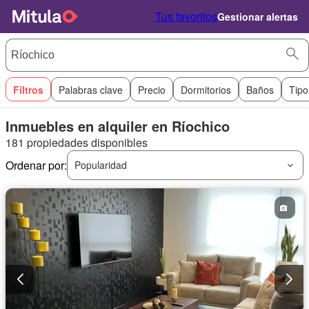
Tus favoritos
Gestionar alertas
Filtros
Palabras clave
Precio
Dormitorios
Baños
Tipo
Inmuebles en alquiler en Ríochico
181 propiedades disponibles
Ordenar por:
Popularidad