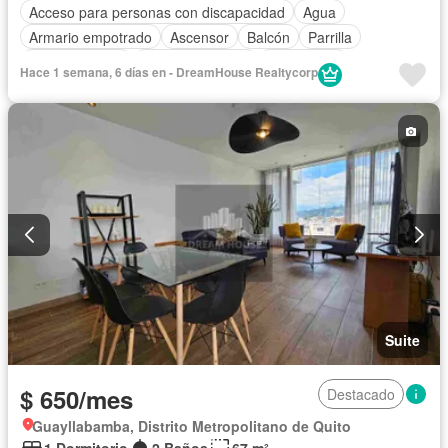
Acceso para personas con discapacidad
Agua
Armario empotrado
Ascensor
Balcón
Parrilla
Cocina integral
Cocina equipada
Electricidad
Hace 1 semana, 6 días en - DreamHouse Realtycorp
Estacionamiento
Gas natural
Gimnasio
Garita de guardianía
Internet
Conserje
Seguridad
Terraza
Completamente amoblado
Suite
$ 650/mes
Destacado
Guayllabamba, Distrito Metropolitano de Quito
1 Dormitorio
2 Baños
67 m²