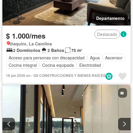
Departamento
$ 1.000/mes
Destacado
Iñaquito, La Carolina
2 Dormitorios
2 Baños
75 m²
Acceso para personas con discapacidad
Agua
Ascensor
Cocina integral
Cocina equipada
Electricidad
Estacionamiento
Gas natural
Gimnasio
16 jun 2026 en - GS CONSTRUCCIONES Y BIENES RAÍCES
Garita de guardianía
Internet
Conserje
Completamente amoblado