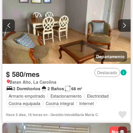
Departamento
$ 580/mes
Destacado
Batan Alto, La Carolina
2 Dormitorios
2 Baños
68 m²
Armario empotrado
Estacionamiento
Electricidad
Cocina equipada
Cocina integral
Internet
Vista panorámica
Terraza
Hace 5 días, 18 horas en - Gestión inmobiliaria Maria C.
Acceso para personas con discapacidad
Garita de guardianía
Gimnasio
Ascensor
Seguridad
Nuevo
Wifi
Completamente amoblado