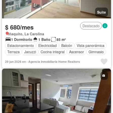
Suite
$ 680/mes
Destacado
Iñaquito, La Carolina
1 Dormitorio
1 Baño
85 m²
Estacionamiento
Electricidad
Balcón
Vista panorámica
Terraza
Jacuzzi
Cocina integral
Ascensor
Gimnasio
Piscina
Seguridad
Sauna
29 jun 2026 en - Agencia Inmobiliaria Home Realtors