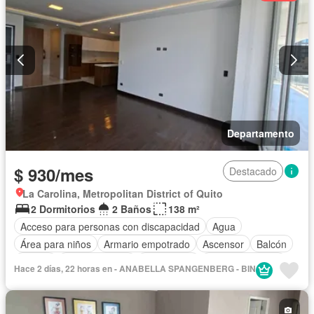
Departamento
$ 930/mes
Destacado
La Carolina, Metropolitan District of Quito
2 Dormitorios
2 Baños
138 m²
Acceso para personas con discapacidad
Agua
Área para niños
Armario empotrado
Ascensor
Balcón
Parrilla
Cocina integral
Electricidad
Estacionamiento
Hace 2 días, 22 horas en - ANABELLA SPANGENBERG - BIN
Garita de guardianía
Jacuzzi
Jardín
Seguridad
Terraza
Vista panorámica
Sin amoblar