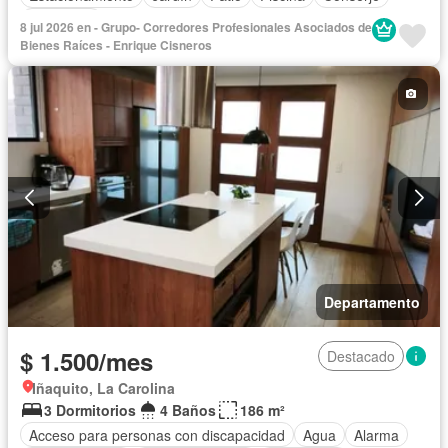
Seguridad
8 jul 2026 en - Grupo- Corredores Profesionales Asociados de
Bienes Raíces - Enrique Cisneros
Departamento
$ 1.500/mes
Destacado
Iñaquito, La Carolina
3 Dormitorios
4 Baños
186 m²
Acceso para personas con discapacidad
Agua
Alarma