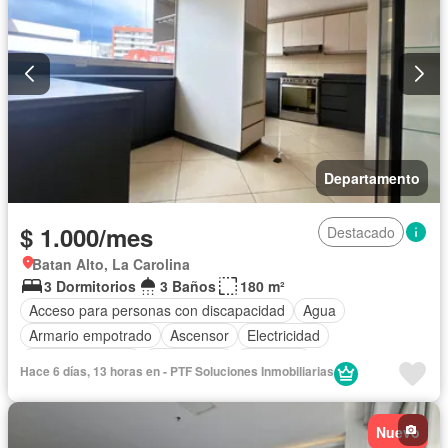
Departamento
$ 1.000/mes
Destacado
Batan Alto, La Carolina
3 Dormitorios
3 Baños
180 m²
Acceso para personas con discapacidad
Agua
Armario empotrado
Ascensor
Electricidad
Estacionamiento
Gas natural
Gimnasio
Hace 6 días, 13 horas en - PTF Soluciones Inmobiliarias
Garita de guardianía
Jacuzzi
Conserje
Sauna
Seguridad
Terraza
Nuevo