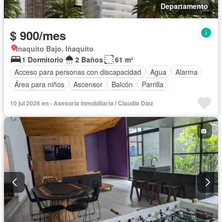
Departamento
$ 900/mes
Inaquito Bajo, Iñaquito
1 Dormitorio
2 Baños
61 m²
Acceso para personas con discapacidad
Agua
Alarma
Área para niños
Ascensor
Balcón
Parrilla
Cocina integral
Cocina equipada
Electricidad
10 jul 2026 en - Asesoría Inmobiliaria / Claudia Díaz
Estacionamiento
Gas natural
Gimnasio
Garita de guardianía
Piscina
Conserje
Sauna
Seguridad
Terraza
Vista panorámica
Completamente amoblado