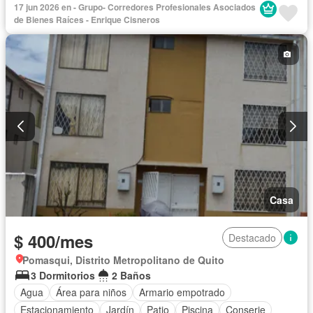
Estacionamiento
Gas natural
Garita de guardianía
17 jun 2026 en - Grupo- Corredores Profesionales Asociados
Jacuzzi
Conserje
Sauna
Seguridad
Terraza
de Bienes Raíces - Enrique Cisneros
Vista panorámica
Completamente amoblado
Casa
$ 400/mes
Destacado
Pomasqui, Distrito Metropolitano de Quito
3 Dormitorios
2 Baños
Agua
Área para niños
Armario empotrado
Estacionamiento
Jardín
Patio
Piscina
Conserje