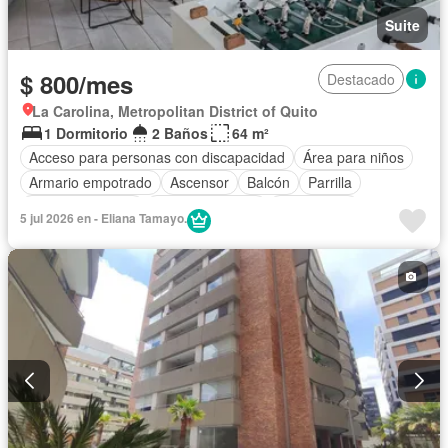
Suite
$ 800/mes
Destacado
La Carolina, Metropolitan District of Quito
1 Dormitorio
2 Baños
64 m²
Acceso para personas con discapacidad
Área para niños
Armario empotrado
Ascensor
Balcón
Parrilla
Cocina equipada
Estacionamiento
Gas natural
5 jul 2026 en - Eliana Tamayo.
Gimnasio
Garita de guardianía
Jacuzzi
Jardín
Terraza
Vista panorámica
Completamente amoblado