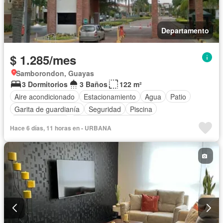
Departamento
$ 1.285/mes
Samborondon, Guayas
3 Dormitorios
3 Baños
122 m²
Aire acondicionado
Estacionamiento
Agua
Patio
Garita de guardianía
Seguridad
Piscina
Cancha de tenis
Parcialmente amoblado
Hace 6 días, 11 horas en - URBANA