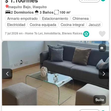
$ 1.100/mes
Inaquito Bajo, Iñaquito
2 Dormitorios
3 Baños
100 m²
Armario empotrado
Estacionamiento
Chimenea
Electricidad
Cocina equipada
Cocina integral
Jacuzzi
Gas natural
Vista panorámica
Terraza
Agua
7 jul 2026 en - Home To Let, Inmobiliaria, Bienes Raíces.
Conserje
Patio
Área para niños
Acceso para personas con discapacidad
Parrilla
Garita de guardianía
Jardín
Gimnasio
Ascensor
Sauna
Seguridad
Piscina
Sin amoblar
Suite