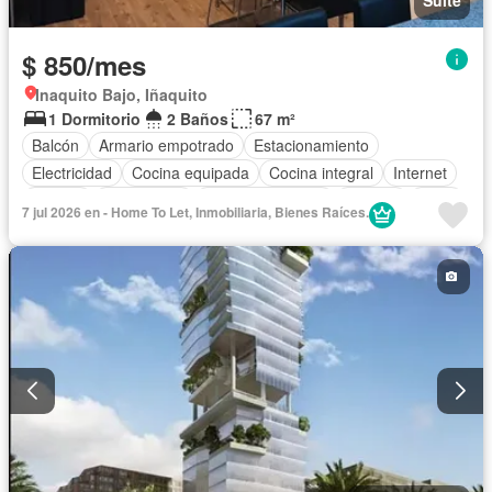
$ 850/mes
Inaquito Bajo, Iñaquito
1 Dormitorio
2 Baños
67 m²
Balcón
Armario empotrado
Estacionamiento
Electricidad
Cocina equipada
Cocina integral
Internet
Jacuzzi
Gas natural
Vista panorámica
Terraza
Agua
7 jul 2026 en - Home To Let, Inmobiliaria, Bienes Raíces.
Patio
Área para niños
Conserje
Garita de guardianía
Seguridad
Parrilla
Sauna
Ascensor
Jardín
Gimnasio
Acceso para personas con discapacidad
Piscina
Completamente amoblado