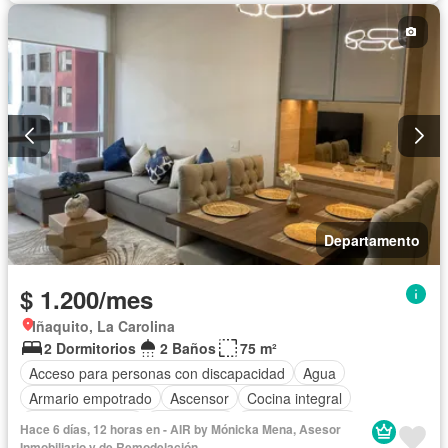
Parrilla
Garita de guardianía
Gimnasio
Ascensor
Seguridad
Wifi
Completamente amoblado
Departamento
$ 1.200/mes
Iñaquito, La Carolina
2 Dormitorios
2 Baños
75 m²
Acceso para personas con discapacidad
Agua
Armario empotrado
Ascensor
Cocina integral
Cocina equipada
Electricidad
Estacionamiento
Hace 6 días, 12 horas en - AIR by Mónicka Mena, Asesor
Gimnasio
Garita de guardianía
Internet
Jacuzzi
Inmobiliario y de Remodelación