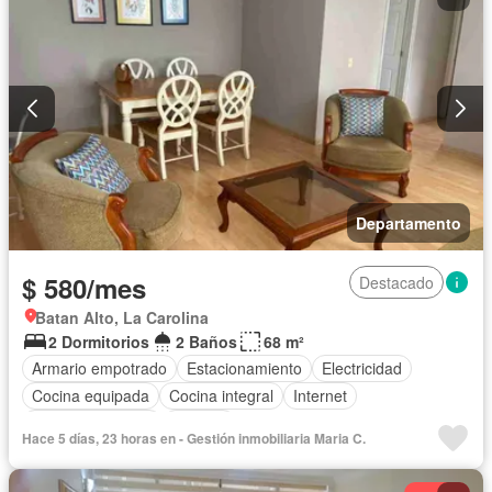
Departamento
$ 580/mes
Destacado
Batan Alto, La Carolina
2 Dormitorios
2 Baños
68 m²
Armario empotrado
Estacionamiento
Electricidad
Cocina equipada
Cocina integral
Internet
Vista panorámica
Terraza
Hace 5 días, 23 horas en - Gestión inmobiliaria Maria C.
Acceso para personas con discapacidad
Garita de guardianía
Gimnasio
Ascensor
Seguridad