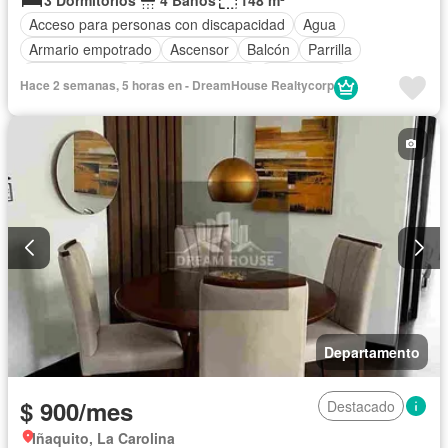
Acceso para personas con discapacidad
Agua
Armario empotrado
Ascensor
Balcón
Parrilla
Cocina integral
Cocina equipada
Electricidad
Hace 2 semanas, 5 horas en - DreamHouse Realtycorp
Estacionamiento
Gas natural
Gimnasio
Garita de guardianía
Internet
Conserje
Seguridad
Terraza
Completamente amoblado
Departamento
$ 900/mes
Destacado
Iñaquito, La Carolina