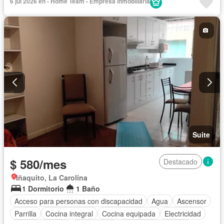
6 jul 2026 en - Home Team - Empresa inmobiliaria
Gimnasio
Garita de guardianía
Internet
Jacuzzi
Jardín
Conserje
Seguridad
Terraza
Vista panorámica
Wifi
Completamente amoblado
Suite
$ 580/mes
Destacado
Iñaquito, La Carolina
1 Dormitorio
1 Baño
Acceso para personas con discapacidad
Agua
Ascensor
Parrilla
Cocina integral
Cocina equipada
Electricidad