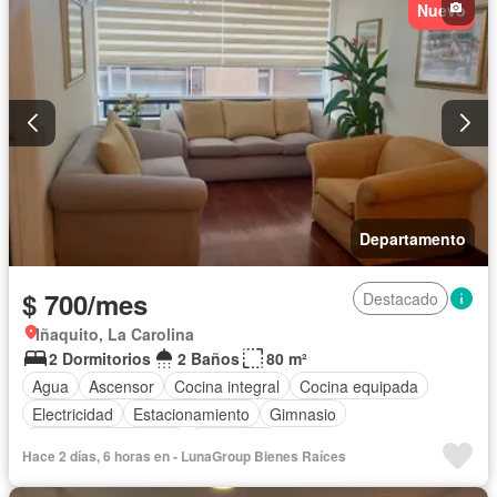
Nuevo
Wifi
Completamente amoblado
Departamento
$ 700/mes
Destacado
Iñaquito, La Carolina
2 Dormitorios
2 Baños
80 m²
Agua
Ascensor
Cocina integral
Cocina equipada
Electricidad
Estacionamiento
Gimnasio
Garita de guardianía
Seguridad
Hace 2 días, 6 horas en - LunaGroup Bienes Raíces
Completamente amoblado