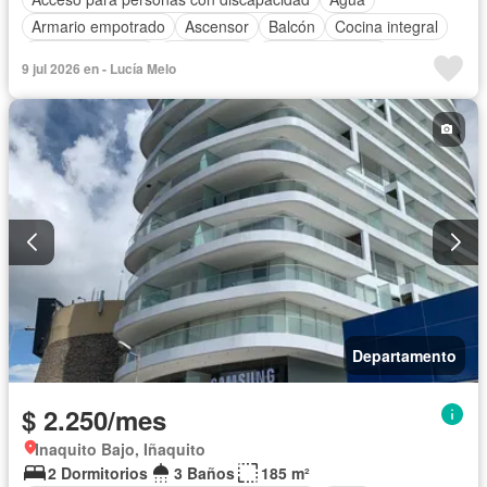
Armario empotrado
Ascensor
Balcón
Cocina integral
Cocina equipada
Electricidad
Estacionamiento
9 jul 2026 en - Lucía Melo
Gas natural
Garita de guardianía
Seguridad
Terraza
Completamente amoblado
Departamento
$ 2.250/mes
Inaquito Bajo, Iñaquito
2 Dormitorios
3 Baños
185 m²