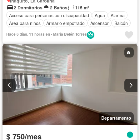
Iñaquito, La Carolina
2 Dormitorios
2 Baños
115 m²
Acceso para personas con discapacidad
Agua
Alarma
Área para niños
Armario empotrado
Ascensor
Balcón
Parrilla
Electricidad
Estacionamiento
Gimnasio
Hace 6 días, 11 horas en - María Belén Torres
Garita de guardianía
Internet
Jacuzzi
Piscina
Conserje
Sauna
Seguridad
Terraza
Vista panorámica
Departamento
$ 750/mes