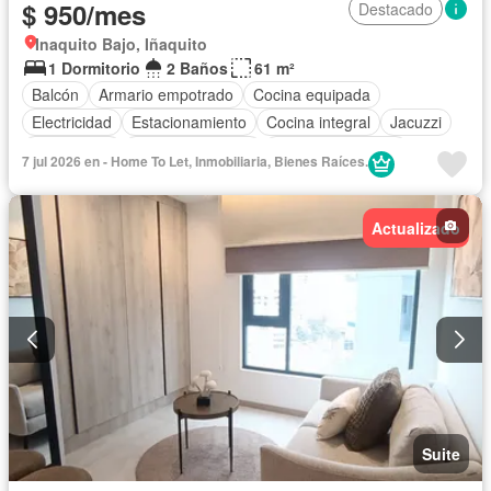
$ 950/mes
Destacado
Inaquito Bajo, Iñaquito
1 Dormitorio
2 Baños
61 m²
Balcón
Armario empotrado
Cocina equipada
Electricidad
Estacionamiento
Cocina integral
Jacuzzi
Gas natural
Vista panorámica
Cuarto de servicio
7 jul 2026 en - Home To Let, Inmobiliaria, Bienes Raíces.
Terraza
Conserje
Área para niños
Patio
Agua
Acceso para personas con discapacidad
Parrilla
Actualizado
Garita de guardianía
Seguridad
Sauna
Ascensor
Gimnasio
Piscina
Wifi
Parcialmente amoblado
Suite