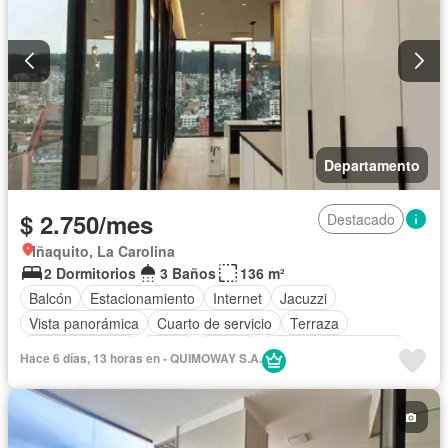
Departamento
$ 2.750/mes
Destacado
Iñaquito, La Carolina
2 Dormitorios
3 Baños
136 m²
Balcón
Estacionamiento
Internet
Jacuzzi
Vista panorámica
Cuarto de servicio
Terraza
Área para niños
Jardín
Parrilla
Garita de guardianía
Hace 6 días, 13 horas en - QUIMOWAY S.A.
Seguridad
Sauna
Ascensor
Gimnasio
Piscina
Wifi
Agua
Alarma
Armario empotrado
Cocina equipada
Electricidad
Cocina integral
Patio
Conserje
Completamente amoblado