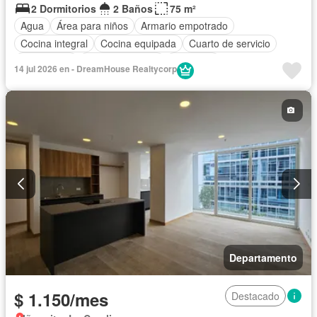
2 Dormitorios
2 Baños
75 m²
Agua
Área para niños
Armario empotrado
Cocina integral
Cocina equipada
Cuarto de servicio
Electricidad
Estacionamiento
Gimnasio
14 jul 2026 en - DreamHouse Realtycorp
Garita de guardianía
Internet
Jardín
Patio
Seguridad
Vista panorámica
Wifi
Completamente amoblado
Departamento
$ 1.150/mes
Destacado