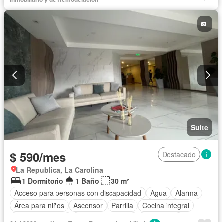
Piscina
Conserje
Sauna
Seguridad
Terraza
Vista panorámica
Completamente amoblado
Suite
$ 590/mes
Destacado
La Republica, La Carolina
1 Dormitorio
1 Baño
30 m²
Acceso para personas con discapacidad
Agua
Alarma
Área para niños
Ascensor
Parrilla
Cocina integral
Cocina equipada
Cuarto de servicio
Electricidad