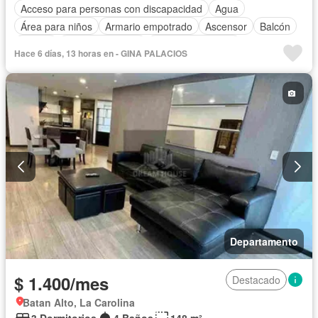
Acceso para personas con discapacidad
Agua
Área para niños
Armario empotrado
Ascensor
Balcón
Parrilla
Cocina equipada
Cuarto de servicio
Hace 6 días, 13 horas en - GINA PALACIOS
Estacionamiento
Gimnasio
Garita de guardianía
Jacuzzi
Piscina
Sauna
Seguridad
Terraza
Vista panorámica
Completamente amoblado
Departamento
$ 1.400/mes
Destacado
Batan Alto, La Carolina
3 Dormitorios
4 Baños
148 m²