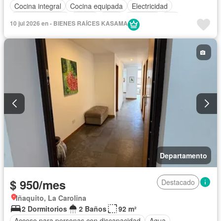
Cocina integral
Cocina equipada
Electricidad
Estacionamiento
Jardín
Patio
Conserje
Wifi
10 jul 2026 en - BIENES RAÍCES KASAMA
Completamente amoblado
Departamento
$ 950/mes
Destacado
Iñaquito, La Carolina
2 Dormitorios
2 Baños
92 m²
Acceso para personas con discapacidad
Agua