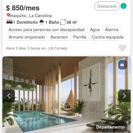
$ 850/mes
Destacado
Iñaquito, La Carolina
1 Dormitorio
1 Baño
38 m²
Acceso para personas con discapacidad
Agua
Alarma
Armario empotrado
Ascensor
Parrilla
Cocina equipada
Electricidad
Gimnasio
Garita de guardianía
Internet
Hace 2 días, 5 horas en - Lili Cornejo
Piscina
Seguridad
Wifi
Completamente amoblado
Departamento