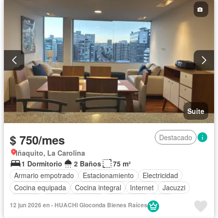
Suite
$ 750/mes
Destacado
Iñaquito, La Carolina
1 Dormitorio
2 Baños
75 m²
Armario empotrado
Estacionamiento
Electricidad
Cocina equipada
Cocina integral
Internet
Jacuzzi
Terraza
Vista panorámica
Gas natural
Agua
12 jun 2026 en - HUACHI Gioconda Bienes Raíces
Conserje
Acceso para personas con discapacidad