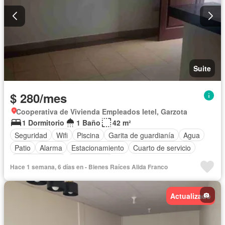
Suite
$ 280/mes
Cooperativa de Vivienda Empleados Ietel, Garzota
1 Dormitorio
1 Baño
42 m²
Seguridad
Wifi
Piscina
Garita de guardianía
Agua
Patio
Alarma
Estacionamiento
Cuarto de servicio
Cocina integral
Sin amoblar
Hace 1 semana, 6 días en - Bienes Raíces Alida Franco
Actualizado