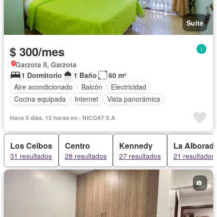
Suite
$ 300/mes
Garzota II, Garzota
1 Dormitorio
1 Baño
60 m²
Aire acondicionado
Balcón
Electricidad
Cocina equipada
Internet
Vista panorámica
Cuarto de servicio
Terraza
Agua
Hace 5 días, 15 horas en - NICOAT S A
Completamente amoblado
Los Ceibos
Centro
Kennedy
La Alborad
31 resultados
28 resultados
27 resultados
21 resultados