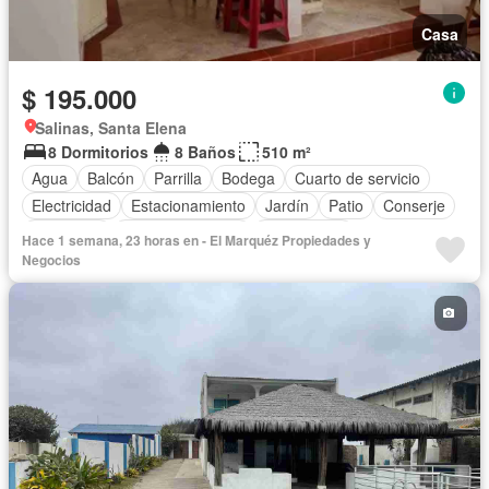
Casa
$ 195.000
Salinas, Santa Elena
8 Dormitorios
8 Baños
510 m²
Agua
Balcón
Parrilla
Bodega
Cuarto de servicio
Electricidad
Estacionamiento
Jardín
Patio
Conserje
Seguridad
Vista panorámica
Sin amoblar
Hace 1 semana, 23 horas en - El Marquéz Propiedades y
Negocios