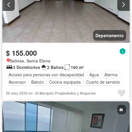
Departamento
$ 155.000
Salinas, Santa Elena
3 Dormitorios
2 Baños
160 m²
Acceso para personas con discapacidad
Agua
Alarma
Ascensor
Balcón
Cocina equipada
Cuarto de servicio
Electricidad
Estacionamiento
Garita de guardianía
29 may 2026 en - El Marquéz Propiedades y Negocios
Jacuzzi
Patio
Piscina
Conserje
Seguridad
Terraza
Vista panorámica
Sin amoblar