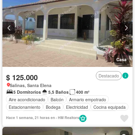
Casa
$ 125.000
Destacado
Salinas, Santa Elena
5 Dormitorios
5,5 Baños
400 m²
Aire acondicionado
Balcón
Armario empotrado
Estacionamiento
Bodega
Electricidad
Cocina equipada
Agua
Patio
Jardín
Parrilla
Garita de guardianía
Hace 1 semana, 21 horas en - HM Realtors
Piscina
Solo familias