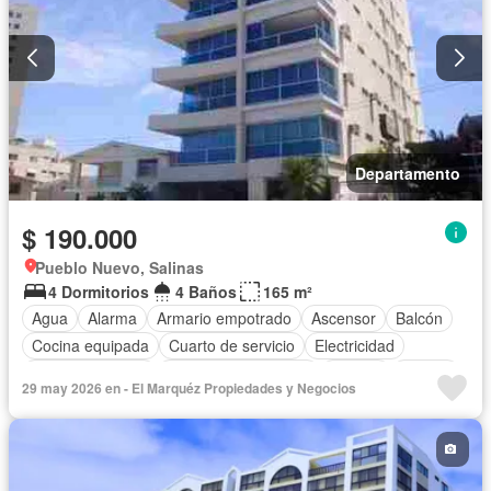
Departamento
$ 190.000
Pueblo Nuevo, Salinas
4 Dormitorios
4 Baños
165 m²
Agua
Alarma
Armario empotrado
Ascensor
Balcón
Cocina equipada
Cuarto de servicio
Electricidad
Estacionamiento
Garita de guardianía
Jacuzzi
Piscina
29 may 2026 en - El Marquéz Propiedades y Negocios
Conserje
Seguridad
Terraza
Vista panorámica
Parcialmente amoblado