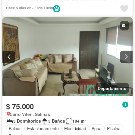
Cocina integral
Internet
Jacuzzi
Vista panorámica
Hace 5 días en - Elida Lucin
Terraza
Cuarto de servicio
Agua
Parrilla
Jardín
Acceso para personas con discapacidad
Garita de guardianía
Gimnasio
Ascensor
Seguridad
Piscina
Cancha de tenis
Patio
Sauna
Completamente amoblado
Departamento
$ 75.000
Carro Viteri, Salinas
3 Dormitorios
3 Baños
104 m²
Balcón
Estacionamiento
Electricidad
Agua
Piscina