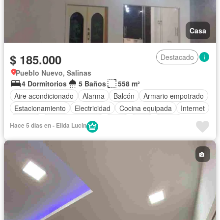
Casa
$ 185.000
Destacado
Pueblo Nuevo, Salinas
4 Dormitorios
5 Baños
558 m²
Aire acondicionado
Alarma
Balcón
Armario empotrado
Estacionamiento
Electricidad
Cocina equipada
Internet
Jacuzzi
Vista panorámica
Agua
Patio
Jardín
Hace 5 días en - Elida Lucin
Parrilla
Seguridad
Wifi