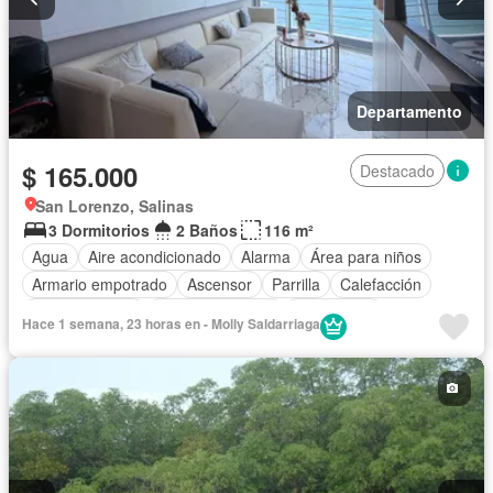
Departamento
$ 165.000
Destacado
San Lorenzo, Salinas
3 Dormitorios
2 Baños
116 m²
Agua
Aire acondicionado
Alarma
Área para niños
Armario empotrado
Ascensor
Parrilla
Calefacción
Cocina integral
Cocina equipada
Electricidad
Hace 1 semana, 23 horas en - Molly Saldarriaga
Estacionamiento
Garita de guardianía
Internet
Jacuzzi
Jardín
Patio
Piscina
Conserje
Seguridad
Vista panorámica
Wifi
Completamente amoblado