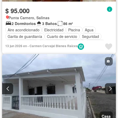
$ 95.000
Punta Carnero, Salinas
2 Dormitorios
3 Baños
86 m²
Aire acondicionado
Electricidad
Piscina
Agua
Garita de guardianía
Cuarto de servicio
Seguridad
Cocina equipada
Cocina integral
Jacuzzi
Ascensor
13 jun 2026 en - Carmen Carvajal Bienes Raíces
Estacionamiento
Vista panorámica
Jardín
Armario empotrado
Completamente amoblado
Casa