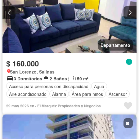
Departamento
$ 160.000
San Lorenzo, Salinas
3 Dormitorios
2 Baños
159 m²
Acceso para personas con discapacidad
Agua
Aire acondicionado
Alarma
Área para niños
Ascensor
Balcón
Cocina equipada
Cuarto de servicio
29 may 2026 en - El Marquéz Propiedades y Negocios
Electricidad
Estacionamiento
Garita de guardianía
Jacuzzi
Patio
Piscina
Conserje
Sauna
Seguridad
Terraza
Vista panorámica
Completamente amoblado