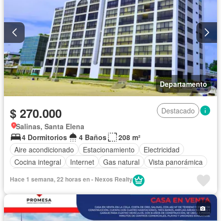
Departamento
$ 270.000
Destacado
Salinas, Santa Elena
4 Dormitorios
4 Baños
208 m²
Aire acondicionado
Estacionamiento
Electricidad
Cocina integral
Internet
Gas natural
Vista panorámica
Garita de guardianía
Ascensor
Sauna
Seguridad
Hace 1 semana, 22 horas en - Nexos Realty
Piscina
Sin amoblar