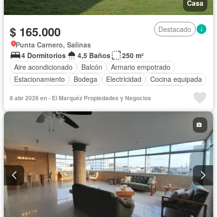
Casa
$ 165.000
Destacado
Punta Carnero, Salinas
4 Dormitorios
4,5 Baños
250 m²
Aire acondicionado
Balcón
Armario empotrado
Estacionamiento
Bodega
Electricidad
Cocina equipada
Internet
Vista panorámica
Patio
Agua
Terraza
8 abr 2026 en - El Marquéz Propiedades y Negocios
Jardín
Parrilla
Seguridad
Completamente amoblado