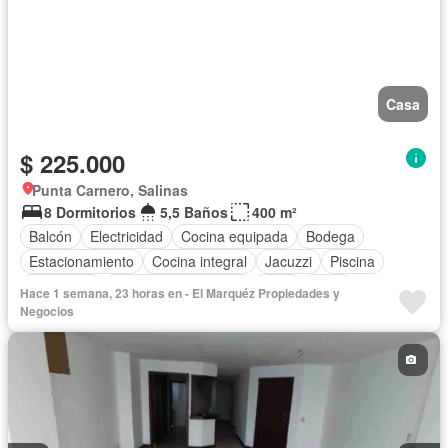
Casa
$ 225.000
Punta Carnero, Salinas
8 Dormitorios
5,5 Baños
400 m²
Balcón
Electricidad
Cocina equipada
Bodega
Estacionamiento
Cocina integral
Jacuzzi
Piscina
Seguridad
Garita de guardianía
Agua
Patio
Hace 1 semana, 23 horas en - El Marquéz Propiedades y
Área para niños
Acceso para personas con discapacidad
Negocios
Cuarto de servicio
Vista panorámica
Terraza
Armario empotrado
Sin amoblar