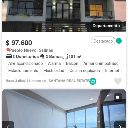
Departamento
$ 97.600
Destacado
Pueblo Nuevo, Salinas
3 Dormitorios
3 Baños
101 m²
Aire acondicionado
Alarma
Balcón
Armario empotrado
Estacionamiento
Electricidad
Cocina equipada
Internet
Vista panorámica
Agua
Área para niños
Conserje
Hace 3 días, 11 horas en - SANTANA REAL ESTATE
Acceso para personas con discapacidad
Garita de guardianía
Gimnasio
Seguridad
Jardín
Patio