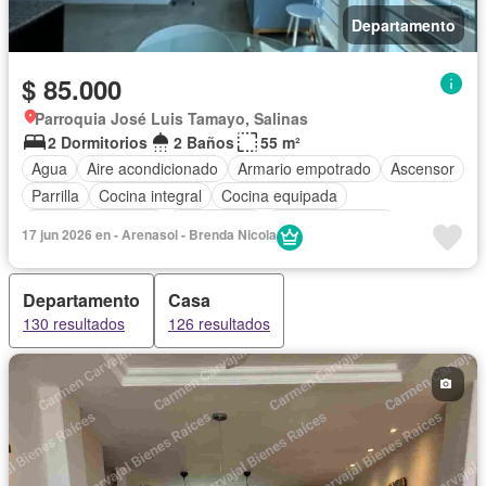
Departamento
$ 85.000
Parroquia José Luis Tamayo, Salinas
2 Dormitorios
2 Baños
55 m²
Agua
Aire acondicionado
Armario empotrado
Ascensor
Parrilla
Cocina integral
Cocina equipada
Cuarto de servicio
Electricidad
Estacionamiento
17 jun 2026 en - Arenasol - Brenda Nicola
Garita de guardianía
Internet
Jardín
Patio
Piscina
Conserje
Seguridad
Vista panorámica
Wifi
Departamento
Casa
130 resultados
126 resultados