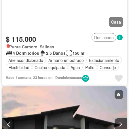
Casa
$ 115.000
Destacado
Punta Carnero, Salinas
4 Dormitorios
2,5 Baños
150 m²
Aire acondicionado
Armario empotrado
Estacionamiento
Electricidad
Cocina equipada
Agua
Patio
Conserje
Garita de guardianía
Seguridad
Piscina
Hace 1 semana, 23 horas en - Dominiomonaco
Cancha de tenis
Completamente amoblado