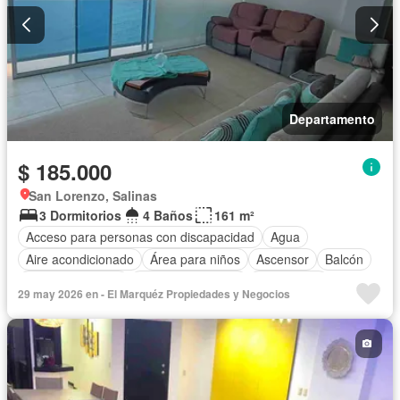
Departamento
$ 185.000
San Lorenzo, Salinas
3 Dormitorios
4 Baños
161 m²
Acceso para personas con discapacidad
Agua
Aire acondicionado
Área para niños
Ascensor
Balcón
Cocina equipada
Cuarto de servicio
Electricidad
29 may 2026 en - El Marquéz Propiedades y Negocios
Estacionamiento
Garita de guardianía
Jacuzzi
Patio
Piscina
Conserje
Seguridad
Terraza
Vista panorámica
Completamente amoblado