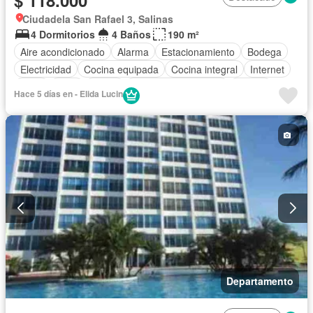
$ 118.000
Ciudadela San Rafael 3, Salinas
4 Dormitorios
4 Baños
190 m²
Aire acondicionado
Alarma
Estacionamiento
Bodega
Electricidad
Cocina equipada
Cocina integral
Internet
Agua
Patio
Jardín
Garita de guardianía
Parrilla
Hace 5 días en - Elida Lucin
Sin amoblar
Departamento