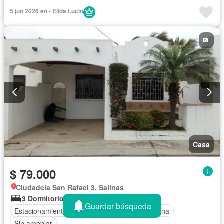
5 jun 2026 en - Elida Lucin
Casa
$ 79.000
Ciudadela San Rafael 3, Salinas
3 Dormitorios
2 Baños
120 m²
Guardar búsqueda
Estacionamiento
Electricidad
Agua
Piscina
Sin amoblar