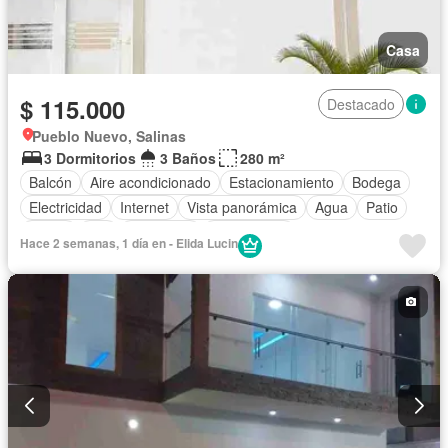
Casa
$ 115.000
Destacado
Pueblo Nuevo, Salinas
3 Dormitorios
3 Baños
280 m²
Balcón
Aire acondicionado
Estacionamiento
Bodega
Electricidad
Internet
Vista panorámica
Agua
Patio
Jardín
Wifi
Seguridad
Sin amoblar
Hace 2 semanas, 1 día en - Elida Lucin