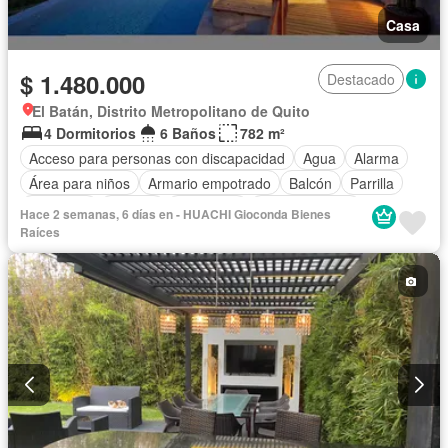
Casa
$ 1.480.000
Destacado
El Batán, Distrito Metropolitano de Quito
4 Dormitorios
6 Baños
782 m²
Acceso para personas con discapacidad
Agua
Alarma
Área para niños
Armario empotrado
Balcón
Parrilla
Biblioteca
Bodega
Chimenea
Cocina integral
Hace 2 semanas, 6 días en - HUACHI Gioconda Bienes
Cocina equipada
Cuarto de servicio
Electricidad
Raíces
Estacionamiento
Gas natural
Gimnasio
Garita de guardianía
Internet
Jacuzzi
Jardín
Patio
Piscina
Conserje
Seguridad
Terraza
Vista panorámica
Wifi
Parcialmente amoblado