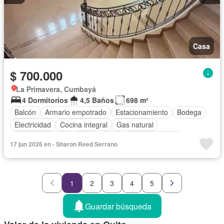
Casa
$ 700.000
La Primavera, Cumbayá
4 Dormitorios
4,5 Baños
698 m²
Balcón
Armario empotrado
Estacionamiento
Bodega
Electricidad
Cocina integral
Gas natural
Vista panorámica
Agua
Patio
Área para niños
17 jun 2026 en - Sharon Reed Serrano
Conserje
Acceso para personas con discapacidad
Jardín
Parrilla
Seguridad
Cancha de tenis
Sin amoblar
1
2
3
4
5
Guardar búsqueda