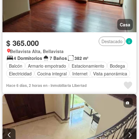
Casa
$ 365.000
Destacado
Bellavista Alta, Bellavista
4 Dormitorios
7 Baños
382 m²
Balcón
Armario empotrado
Estacionamiento
Bodega
Electricidad
Cocina integral
Internet
Vista panorámica
Terraza
Agua
Patio
Área para niños
Jardín
Parrilla
Hace 6 días, 2 horas en - Inmobiliaria Libertad
Garita de guardianía
Ascensor
Seguridad