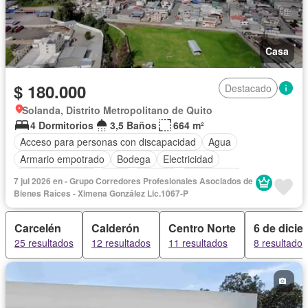
Casa
$ 180.000
Destacado
Solanda, Distrito Metropolitano de Quito
4 Dormitorios
3,5 Baños
664 m²
Acceso para personas con discapacidad
Agua
Armario empotrado
Bodega
Electricidad
Estacionamiento
Patio
Terraza
Sin amoblar
7 jul 2026 en - Grupo Corredores Profesionales Asociados de
Bienes Raíces - Ximena González Lic.1067-P
Carcelén
Calderón
Centro Norte
6 de dici
25 resultados
12 resultados
11 resultados
8 resultados