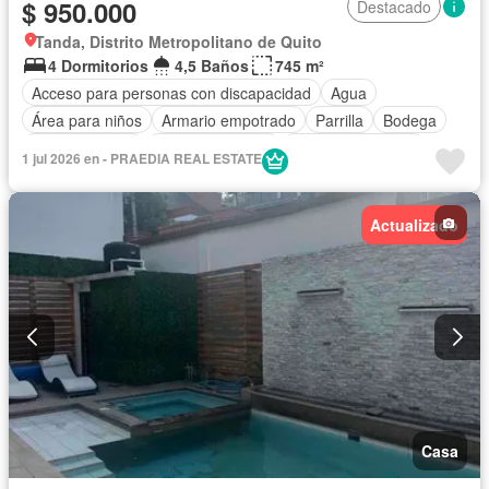
$ 950.000
Destacado
Tanda, Distrito Metropolitano de Quito
4 Dormitorios
4,5 Baños
745 m²
Acceso para personas con discapacidad
Agua
Área para niños
Armario empotrado
Parrilla
Bodega
Cocina integral
Cocina equipada
Cuarto de servicio
1 jul 2026 en - PRAEDIA REAL ESTATE
Electricidad
Estacionamiento
Garita de guardianía
Jardín
Patio
Conserje
Seguridad
Sin amoblar
Actualizado
Casa