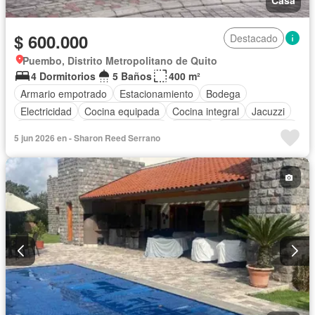
Casa
$ 600.000
Destacado
Puembo, Distrito Metropolitano de Quito
4 Dormitorios
5 Baños
400 m²
Armario empotrado
Estacionamiento
Bodega
Electricidad
Cocina equipada
Cocina integral
Jacuzzi
Gas natural
Vista panorámica
Terraza
Área para niños
5 jun 2026 en - Sharon Reed Serrano
Conserje
Acceso para personas con discapacidad
Jardín
Garita de guardianía
Piscina
Seguridad
Sin amoblar