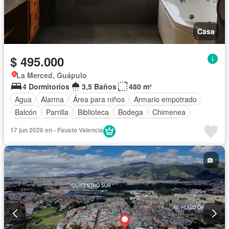
Casa
$ 495.000
La Merced, Guápulo
4 Dormitorios
3,5 Baños
480 m²
Agua
Alarma
Área para niños
Armario empotrado
Balcón
Parrilla
Biblioteca
Bodega
Chimenea
Cocina integral
Cuarto de servicio
Electricidad
17 jun 2026 en - Fausto Valencia
Estacionamiento
Garita de guardianía
Jacuzzi
Jardín
Patio
Conserje
Seguridad
Sin amoblar