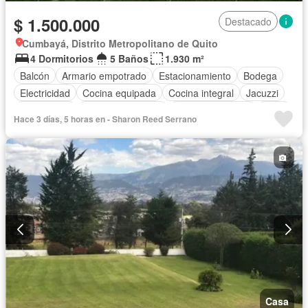
$ 1.500.000
Destacado
Cumbayá, Distrito Metropolitano de Quito
4 Dormitorios
5 Baños
1.930 m²
Balcón
Armario empotrado
Estacionamiento
Bodega
Electricidad
Cocina equipada
Cocina integral
Jacuzzi
Gas natural
Cuarto de servicio
Vista panorámica
Agua
Hace 3 días, 5 horas en - Sharon Reed Serrano
Conserje
Acceso para personas con discapacidad
Parrilla
Jardín
Garita de guardianía
Gimnasio
Seguridad
Sin amoblar
Casa