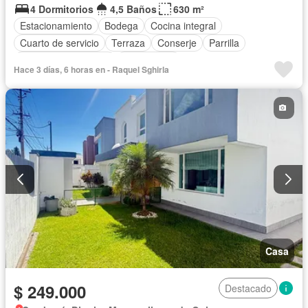
4 Dormitorios
4,5 Baños
630 m²
Estacionamiento
Bodega
Cocina integral
Cuarto de servicio
Terraza
Conserje
Parrilla
Garita de guardianía
Sin amoblar
Hace 3 días, 6 horas en - Raquel Sghirla
Casa
$ 249.000
Destacado