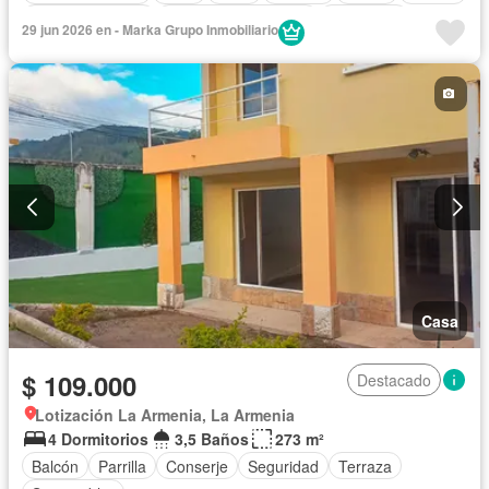
Estacionamiento
Garita de guardianía
Seguridad
29 jun 2026 en - Marka Grupo Inmobiliario
Sin amoblar
Casa
$ 109.000
Destacado
Lotización La Armenia, La Armenia
4 Dormitorios
3,5 Baños
273 m²
Balcón
Parrilla
Conserje
Seguridad
Terraza