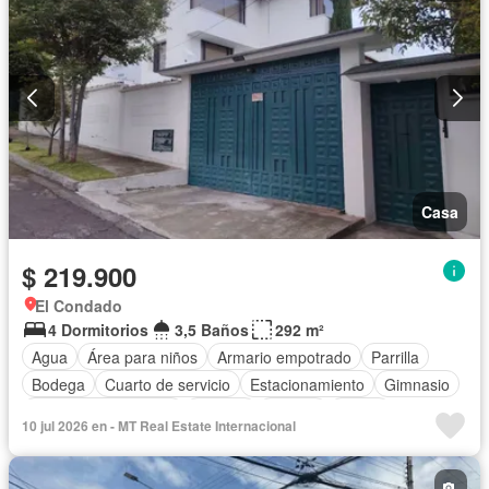
Casa
$ 219.900
El Condado
4 Dormitorios
3,5 Baños
292 m²
Agua
Área para niños
Armario empotrado
Parrilla
Bodega
Cuarto de servicio
Estacionamiento
Gimnasio
Garita de guardianía
Internet
Jacuzzi
Jardín
10 jul 2026 en - MT Real Estate Internacional
Conserje
Terraza
Wifi
Parcialmente amoblado