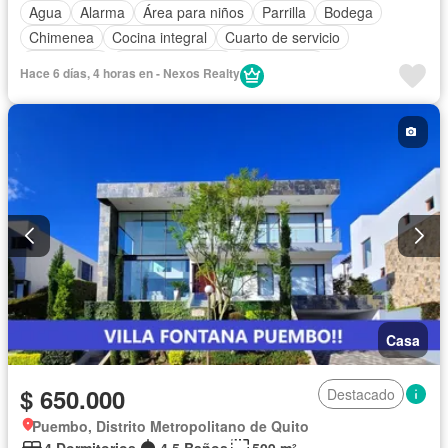
Agua
Alarma
Área para niños
Parrilla
Bodega
Chimenea
Cocina integral
Cuarto de servicio
Electricidad
Estacionamiento
Gas natural
Hace 6 días, 4 horas en - Nexos Realty
Garita de guardianía
Internet
Jacuzzi
Jardín
Patio
Conserje
Seguridad
Terraza
Sin amoblar
Casa
$ 650.000
Destacado
Puembo, Distrito Metropolitano de Quito