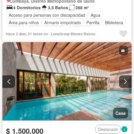
Cumbayá, Distrito Metropolitano de Quito
4 Dormitorios
3,5 Baños
288 m²
Acceso para personas con discapacidad
Agua
Área para niños
Armario empotrado
Parrilla
Biblioteca
Bodega
Cuarto de servicio
Electricidad
Hace 2 días, 21 horas en - LunaGroup Bienes Raíces
Estacionamiento
Garita de guardianía
Jardín
Patio
Seguridad
Sin amoblar
Casa
$ 1.500.000
Destacado