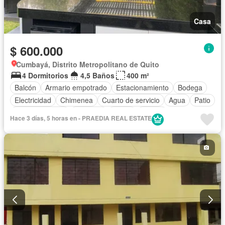
Casa
$ 600.000
Cumbayá, Distrito Metropolitano de Quito
4 Dormitorios
4,5 Baños
400 m²
Balcón
Armario empotrado
Estacionamiento
Bodega
Electricidad
Chimenea
Cuarto de servicio
Agua
Patio
Área para niños
Conserje
Jardín
Parrilla
Hace 3 días, 5 horas en - PRAEDIA REAL ESTATE
Garita de guardianía
Seguridad
Cancha de tenis
Sin amoblar