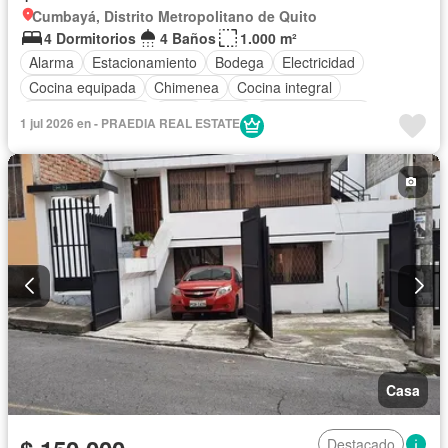
Cumbayá, Distrito Metropolitano de Quito
4 Dormitorios
4 Baños
1.000 m²
Alarma
Estacionamiento
Bodega
Electricidad
Cocina equipada
Chimenea
Cocina integral
Cuarto de servicio
Agua
Patio
Área para niños
1 jul 2026 en - PRAEDIA REAL ESTATE
Conserje
Acceso para personas con discapacidad
Jardín
Parrilla
Garita de guardianía
Seguridad
Piscina
Sin amoblar
Casa
Destacado