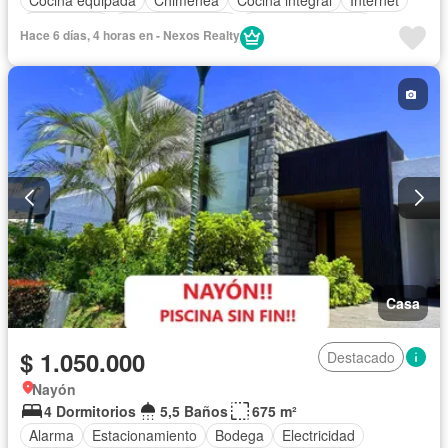
Gas natural
Vista panorámica
Cuarto de servicio
Hace 6 días, 4 horas en - Nexos Realty
Terraza
Patio
Área para niños
Conserje
Jardín
Parrilla
Garita de guardianía
Seguridad
Sin amoblar
Casa
$ 1.050.000
Destacado
Nayón
4 Dormitorios
5,5 Baños
675 m²
Alarma
Estacionamiento
Bodega
Electricidad