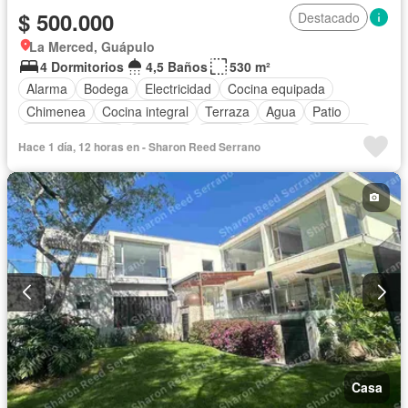
$ 500.000
Destacado
La Merced, Guápulo
4 Dormitorios
4,5 Baños
530 m²
Alarma
Bodega
Electricidad
Cocina equipada
Chimenea
Cocina integral
Terraza
Agua
Patio
Área para niños
Conserje
Jardín
Parrilla
Ascensor
Hace 1 día, 12 horas en - Sharon Reed Serrano
Seguridad
Piscina
Sin amoblar
Casa