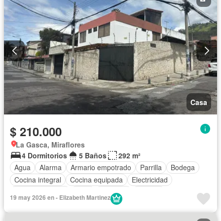
Casa
$ 210.000
La Gasca, Miraflores
4 Dormitorios
5 Baños
292 m²
Agua
Alarma
Armario empotrado
Parrilla
Bodega
Cocina integral
Cocina equipada
Electricidad
Estacionamiento
Patio
Conserje
Terraza
19 may 2026 en - Elizabeth Martinez
Parcialmente amoblado