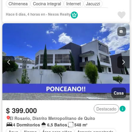
Chimenea
Cocina integral
Internet
Jacuzzi
Gas natural
Vista panorámica
Cuarto de servicio
Hace 6 días, 4 horas en - Nexos Realty
Terraza
Agua
Patio
Área para niños
Conserje
Jardín
Parrilla
Garita de guardianía
Seguridad
Piscina
Sin amoblar
Casa
$ 399.000
Destacado
El Rosario, Distrito Metropolitano de Quito
4 Dormitorios
6,5 Baños
548 m²
Agua
Alarma
Área para niños
Armario empotrado