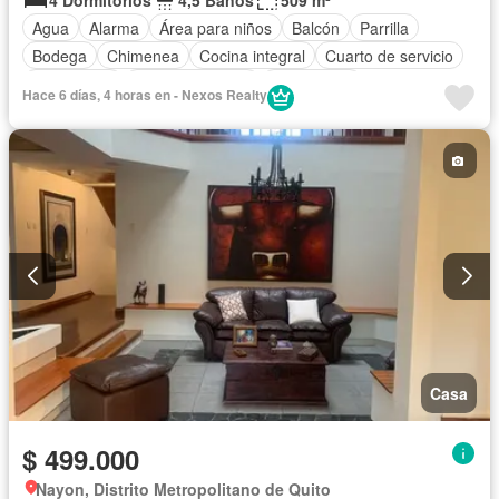
4 Dormitorios
4,5 Baños
509 m²
Agua
Alarma
Área para niños
Balcón
Parrilla
Bodega
Chimenea
Cocina integral
Cuarto de servicio
Electricidad
Estacionamiento
Gas natural
Hace 6 días, 4 horas en - Nexos Realty
Garita de guardianía
Internet
Jacuzzi
Jardín
Patio
Conserje
Seguridad
Vista panorámica
Wifi
Sin amoblar
Casa
$ 499.000
Nayon, Distrito Metropolitano de Quito