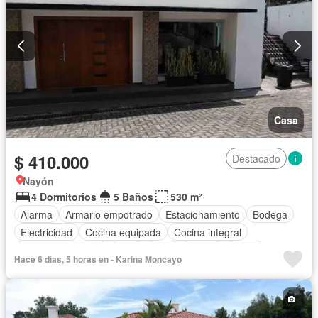
Casa
$ 410.000
Destacado
Nayón
4 Dormitorios
5 Baños
530 m²
Alarma
Armario empotrado
Estacionamiento
Bodega
Electricidad
Cocina equipada
Cocina integral
Cuarto de servicio
Agua
Patio
Parrilla
Jardín
Hace 6 días, 5 horas en - Karina Moncayo
Vista panorámica
Sin amoblar