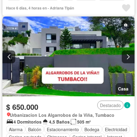
Hace 6 días, 4 horas en - Adriana Tipán
Casa
$ 650.000
Destacado
Urbanizacion Los Algarrobos de la Viña, Tumbaco
4 Dormitorios
4,5 Baños
505 m²
Alarma
Balcón
Estacionamiento
Bodega
Electricidad
Cocina equipada
Chimenea
Cocina integral
Internet