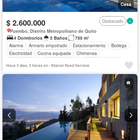
Casa
$ 2.600.000
Destacado
Puembo, Distrito Metropolitano de Quito
4 Dormitorios
5 Baños
750 m²
Alarma
Armario empotrado
Estacionamiento
Bodega
Electricidad
Cocina equipada
Chimenea
Cocina integral
Vista panorámica
Cuarto de servicio
Hace 3 días, 5 horas en - Sharon Reed Serrano
Terraza
Agua
Patio
Área para niños
Conserje
Acceso para personas con discapacidad
Jardín
Parrilla
Gimnasio
Seguridad
Piscina
Garita de guardianía
Sin amoblar