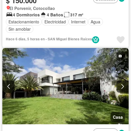
$ 150.000
El Porvenir, Cotocollao
4 Dormitorios
4 Baños
317 m²
Estacionamiento
Electricidad
Internet
Agua
Sin amoblar
Hace 6 días, 5 horas en - SAN Miguel Bienes Raíces
Casa