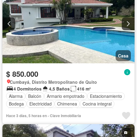
Casa
$ 850.000
Cumbayá, Distrito Metropolitano de Quito
4 Dormitorios
4,5 Baños
416 m²
Alarma
Balcón
Armario empotrado
Estacionamiento
Bodega
Electricidad
Chimenea
Cocina integral
Internet
Jacuzzi
Gas natural
Cuarto de servicio
Hace 3 días, 5 horas en - Clave Inmobiliaria
Terraza
Agua
Conserje
Jardín
Garita de guardianía
Seguridad
Piscina
Sin amoblar