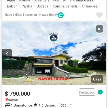
Balcón
Parrilla
Bodega
Cancha de tenis
Chimenea
Cocina integral
Cuarto de servicio
Electricidad
Hace 6 días, 4 horas en - Nexos Realty
Estacionamiento
Gas natural
Gimnasio
Garita de guardianía
Internet
Jacuzzi
Jardín
Patio
Conserje
Seguridad
Terraza
Vista panorámica
Wifi
Sin amoblar
Casa
$ 790.000
Destacado
Nayón
4 Dormitorios
4,5 Baños
535 m²