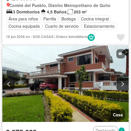
Comité del Pueblo, Distrito Metropolitano de Quito
3 Dormitorios
4,5 Baños
203 m²
Área para niños
Parrilla
Bodega
Cocina integral
Cocina equipada
Cuarto de servicio
Estacionamiento
Gimnasio
Garita de guardianía
Jardín
Patio
18 jun 2026 en - SOS CASAS | Enlace Inmobiliario
Conserje
Seguridad
Terraza
Completamente amoblado
Casa
Destacado