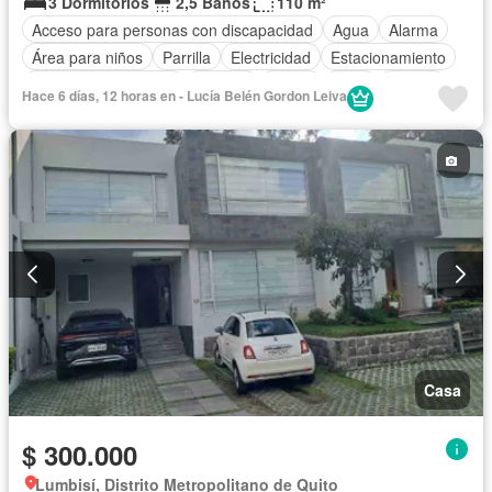
3 Dormitorios
2,5 Baños
110 m²
Acceso para personas con discapacidad
Agua
Alarma
Área para niños
Parrilla
Electricidad
Estacionamiento
Garita de guardianía
Internet
Jardín
Patio
Piscina
Hace 6 días, 12 horas en - Lucía Belén Gordon Leiva
Conserje
Seguridad
Sin amoblar
Casa
$ 300.000
Lumbisí, Distrito Metropolitano de Quito