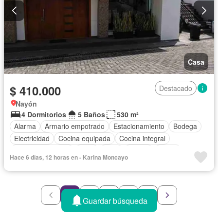
Casa
$ 410.000
Destacado
Nayón
4 Dormitorios
5 Baños
530 m²
Alarma
Armario empotrado
Estacionamiento
Bodega
Electricidad
Cocina equipada
Cocina integral
Cuarto de servicio
Agua
Patio
Parrilla
Jardín
Hace 6 días, 12 horas en - Karina Moncayo
Vista panorámica
Sin amoblar
1
2
3
4
5
Guardar búsqueda