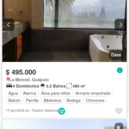
Casa
$ 495.000
La Merced, Guápulo
4 Dormitorios
3,5 Baños
480 m²
Agua
Alarma
Área para niños
Armario empotrado
Balcón
Parrilla
Biblioteca
Bodega
Chimenea
Cocina integral
Cuarto de servicio
Electricidad
17 jun 2026 en - Fausto Valencia
Estacionamiento
Garita de guardianía
Jacuzzi
Jardín
Patio
Conserje
Seguridad
Sin amoblar