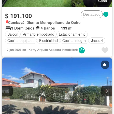
Casa
$ 191.100
Destacado
Cumbayá, Distrito Metropolitano de Quito
3 Dormitorios
4 Baños
133 m²
Balcón
Armario empotrado
Estacionamiento
Cocina equipada
Electricidad
Cocina integral
Jacuzzi
Vista panorámica
Terraza
Agua
Patio
17 jun 2026 en - Katty Argudo Asesora Inmobiliaria
Área para niños
Conserje
Acceso para personas con discapacidad
Jardín
Parrilla
Garita de guardianía
Gimnasio
Seguridad
Piscina
Wifi