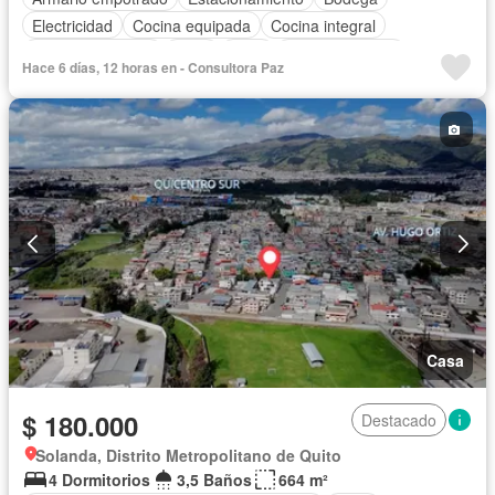
Electricidad
Cocina equipada
Cocina integral
Vista panorámica
Agua
Patio
Área para niños
Hace 6 días, 12 horas en - Consultora Paz
Conserje
Casa
$ 180.000
Destacado
Solanda, Distrito Metropolitano de Quito
4 Dormitorios
3,5 Baños
664 m²