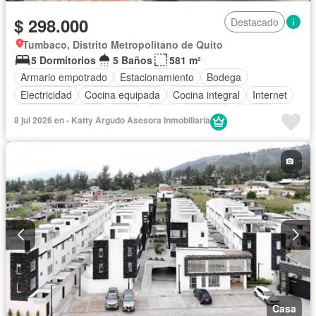
$ 298.000
Destacado
Tumbaco, Distrito Metropolitano de Quito
5 Dormitorios
5 Baños
581 m²
Armario empotrado
Estacionamiento
Bodega
Electricidad
Cocina equipada
Cocina integral
Internet
Cuarto de servicio
Agua
Patio
Conserje
Parrilla
8 jul 2026 en - Katty Argudo Asesora Inmobiliaria
Wifi
Solo familias
Casa