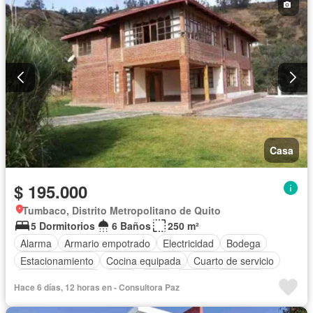
Casa
$ 195.000
Tumbaco, Distrito Metropolitano de Quito
5 Dormitorios
6 Baños
250 m²
Alarma
Armario empotrado
Electricidad
Bodega
Estacionamiento
Cocina equipada
Cuarto de servicio
Vista panorámica
Agua
Patio
Jardín
Conserje
Hace 6 días, 12 horas en - Consultora Paz