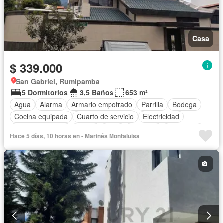
Casa
$ 339.000
San Gabriel, Rumipamba
5 Dormitorios
3,5 Baños
653 m²
Agua
Alarma
Armario empotrado
Parrilla
Bodega
Cocina equipada
Cuarto de servicio
Electricidad
Estacionamiento
Jardín
Patio
Conserje
Seguridad
Hace 5 días, 10 horas en - Marinés Montaluisa