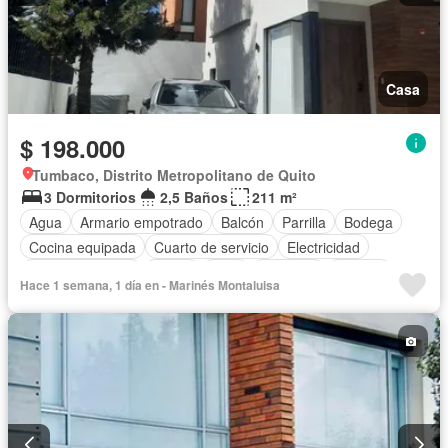
Casa
$ 198.000
Tumbaco, Distrito Metropolitano de Quito
3 Dormitorios
2,5 Baños
211 m²
Agua
Armario empotrado
Balcón
Parrilla
Bodega
Cocina equipada
Cuarto de servicio
Electricidad
Estacionamiento
Jardín
Patio
Conserje
Terraza
Hace 1 semana, 1 día en - Marinés Montaluisa
Sin amoblar