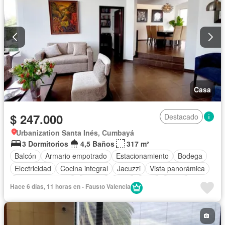
Casa
$ 247.000
Destacado
Urbanization Santa Inés, Cumbayá
3 Dormitorios
4,5 Baños
317 m²
Balcón
Armario empotrado
Estacionamiento
Bodega
Electricidad
Cocina integral
Jacuzzi
Vista panorámica
Cuarto de servicio
Terraza
Agua
Patio
Jardín
Hace 6 días, 11 horas en - Fausto Valencia
Parrilla
Garita de guardianía
Biblioteca
Seguridad
Sin amoblar