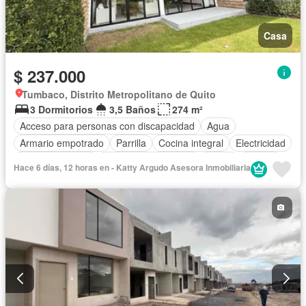
Casa
$ 237.000
Tumbaco, Distrito Metropolitano de Quito
3 Dormitorios
3,5 Baños
274 m²
Acceso para personas con discapacidad
Agua
Armario empotrado
Parrilla
Cocina integral
Electricidad
Estacionamiento
Garita de guardianía
Jardín
Piscina
Hace 6 días, 12 horas en - Katty Argudo Asesora Inmobiliaria
Conserje
Sauna
Seguridad
Vista panorámica
Wifi
Sin amoblar