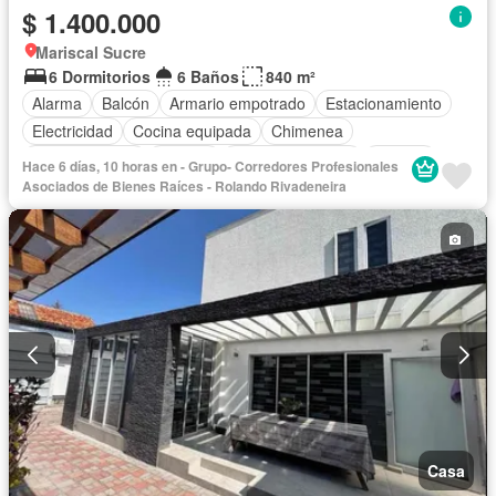
$ 1.400.000
Mariscal Sucre
6 Dormitorios
6 Baños
840 m²
Alarma
Balcón
Armario empotrado
Estacionamiento
Electricidad
Cocina equipada
Chimenea
Cocina integral
Internet
Vista panorámica
Terraza
Hace 6 días, 10 horas en - Grupo- Corredores Profesionales
Agua
Patio
Conserje
Jardín
Garita de guardianía
Asociados de Bienes Raíces - Rolando Rivadeneira
Seguridad
Sin amoblar
Casa