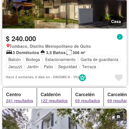
Casa
$ 240.000
Tumbaco, Distrito Metropolitano de Quito
3 Dormitorios
3,5 Baños
308 m²
Balcón
Bodega
Estacionamiento
Garita de guardianía
Jacuzzi
Jardín
Patio
Seguridad
Terraza
Sin amoblar
Hace 2 semanas, 6 días en - DINÁMICA - VIU
Centro
Calderón
Carcelén
Carcelén
241 resultados
122 resultados
69 resultados
69 resultad