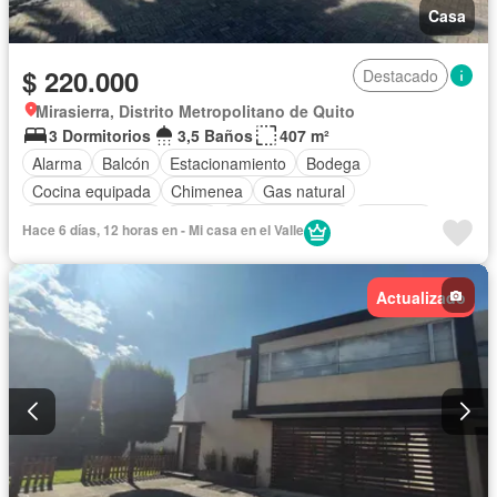
Casa
$ 220.000
Destacado
Mirasierra, Distrito Metropolitano de Quito
3 Dormitorios
3,5 Baños
407 m²
Alarma
Balcón
Estacionamiento
Bodega
Cocina equipada
Chimenea
Gas natural
Vista panorámica
Patio
Área para niños
Conserje
Hace 6 días, 12 horas en - Mi casa en el Valle
Jardín
Parrilla
Garita de guardianía
Piscina
Parcialmente amoblado
Actualizado