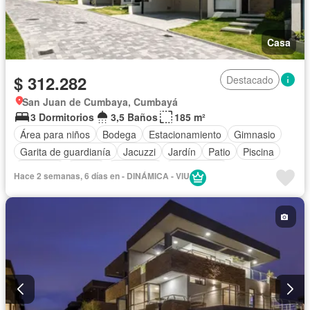
Casa
$ 312.282
Destacado
San Juan de Cumbaya, Cumbayá
3 Dormitorios
3,5 Baños
185 m²
Área para niños
Bodega
Estacionamiento
Gimnasio
Garita de guardianía
Jacuzzi
Jardín
Patio
Piscina
Conserje
Sauna
Seguridad
Sin amoblar
Hace 2 semanas, 6 días en - DINÁMICA - VIU