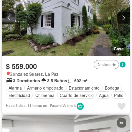
Casa
$ 559.000
Destacado
Gonzalez Suarez, La Paz
3 Dormitorios
3,5 Baños
602 m²
Alarma
Armario empotrado
Estacionamiento
Bodega
Electricidad
Chimenea
Cuarto de servicio
Agua
Patio
Conserje
Jardín
Sin amoblar
Hace 6 días, 11 horas en - Fausto Valencia