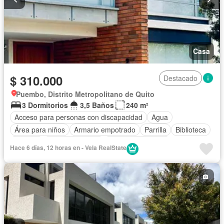
Casa
$ 310.000
Destacado
Puembo, Distrito Metropolitano de Quito
3 Dormitorios
3,5 Baños
240 m²
Acceso para personas con discapacidad
Agua
Área para niños
Armario empotrado
Parrilla
Biblioteca
Bodega
Cancha de tenis
Cuarto de servicio
Hace 6 días, 12 horas en - Vela RealState
Electricidad
Estacionamiento
Garita de guardianía
Jardín
Patio
Piscina
Conserje
Seguridad
Vista panorámica