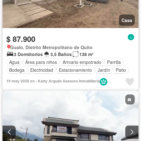
Casa
$ 87.900
Gualo, Distrito Metropolitano de Quito
3 Dormitorios
3,5 Baños
138 m²
Agua
Área para niños
Armario empotrado
Parrilla
Bodega
Electricidad
Estacionamiento
Jardín
Patio
Seguridad
Terraza
Vista panorámica
Sin amoblar
19 may 2026 en - Katty Argudo Asesora Inmobiliaria