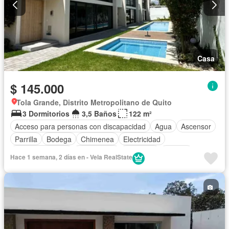
Casa
$ 145.000
Tola Grande, Distrito Metropolitano de Quito
3 Dormitorios
3,5 Baños
122 m²
Acceso para personas con discapacidad
Agua
Ascensor
Parrilla
Bodega
Chimenea
Electricidad
Estacionamiento
Gas natural
Gimnasio
Jacuzzi
Hace 1 semana, 2 días en - Vela RealState
Jardín
Patio
Seguridad
Terraza
Vista panorámica
Sin amoblar