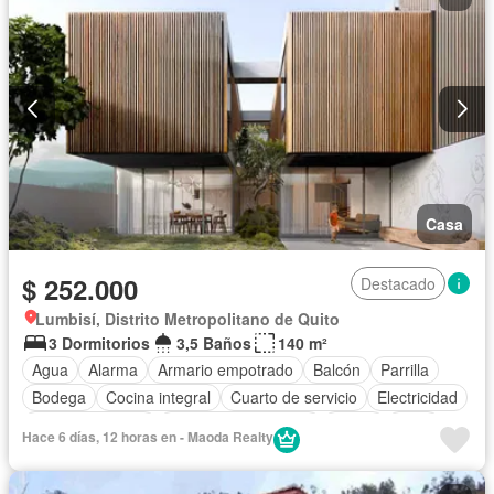
Casa
$ 252.000
Destacado
Lumbisí, Distrito Metropolitano de Quito
3 Dormitorios
3,5 Baños
140 m²
Agua
Alarma
Armario empotrado
Balcón
Parrilla
Bodega
Cocina integral
Cuarto de servicio
Electricidad
Estacionamiento
Garita de guardianía
Jardín
Patio
Hace 6 días, 12 horas en - Maoda Realty
Seguridad
Completamente amoblado