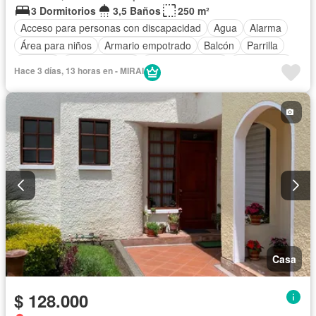
3 Dormitorios
3,5 Baños
250 m²
Acceso para personas con discapacidad
Agua
Alarma
Área para niños
Armario empotrado
Balcón
Parrilla
Bodega
Cocina integral
Cocina equipada
Electricidad
Hace 3 días, 13 horas en - MIRAI
Estacionamiento
Gimnasio
Garita de guardianía
Internet
Jacuzzi
Jardín
Patio
Piscina
Conserje
Seguridad
Terraza
Vista panorámica
Sin amoblar
Casa
$ 128.000