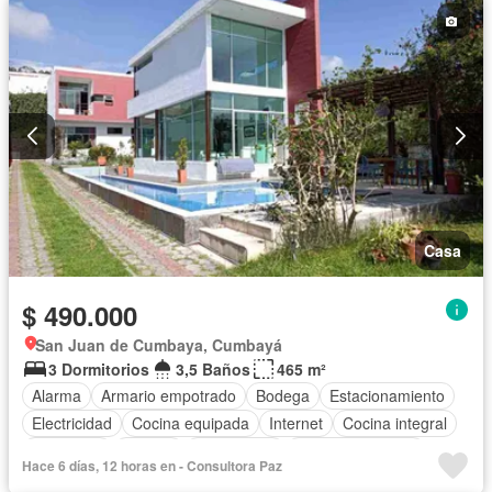
Casa
$ 490.000
San Juan de Cumbaya, Cumbayá
3 Dormitorios
3,5 Baños
465 m²
Alarma
Armario empotrado
Bodega
Estacionamiento
Electricidad
Cocina equipada
Internet
Cocina integral
Chimenea
Jacuzzi
Gas natural
Vista panorámica
Hace 6 días, 12 horas en - Consultora Paz
Cuarto de servicio
Patio
Agua
Jardín
Parrilla