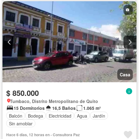
Conserje
Garita de guardianía
Gimnasio
Biblioteca
Piscina
Wifi
Casa
$ 850.000
Tumbaco, Distrito Metropolitano de Quito
15 Dormitorios
16,5 Baños
1.065 m²
Balcón
Bodega
Electricidad
Agua
Jardín
Sin amoblar
Hace 6 días, 12 horas en - Consultora Paz