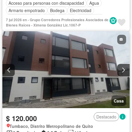
Acceso para personas con discapacidad
Agua
Armario empotrado
Bodega
Electricidad
Estacionamiento
Patio
Terraza
Sin amoblar
7 jul 2026 en - Grupo Corredores Profesionales Asociados de
Bienes Raíces - Ximena González Lic.1067-P
Casa
$ 120.000
Destacado
Tumbaco, Distrito Metropolitano de Quito