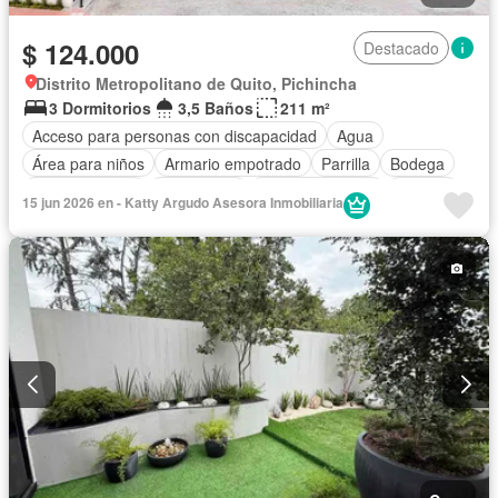
$ 124.000
Destacado
Distrito Metropolitano de Quito, Pichincha
3 Dormitorios
3,5 Baños
211 m²
Acceso para personas con discapacidad
Agua
Área para niños
Armario empotrado
Parrilla
Bodega
Cocina integral
Electricidad
Estacionamiento
Internet
15 jun 2026 en - Katty Argudo Asesora Inmobiliaria
Patio
Conserje
Seguridad
Terraza
Vista panorámica
Wifi
Sin amoblar