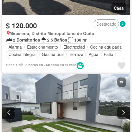
Casa
$ 120.000
Destacado
Mirasierra, Distrito Metropolitano de Quito
2 Dormitorios
2,5 Baños
130 m²
Alarma
Estacionamiento
Electricidad
Cocina equipada
Cocina integral
Gas natural
Terraza
Agua
Patio
Área para niños
Conserje
Jardín
Parrilla
Sin amoblar
Hace 1 día, 5 horas en - Mi casa en el Valle