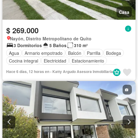
Casa
$ 269.000
Nayón, Distrito Metropolitano de Quito
3 Dormitorios
5 Baños
310 m²
Agua
Armario empotrado
Balcón
Parrilla
Bodega
Cocina integral
Electricidad
Estacionamiento
Gas natural
Garita de guardianía
Internet
Jardín
Hace 6 días, 12 horas en - Katty Argudo Asesora Inmobiliaria
Patio
Seguridad
Parcialmente amoblado