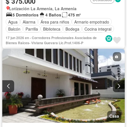
$ 375.000
Lotización La Armenia, La Armenia
5 Dormitorios
4 Baños
475 m²
Agua
Alarma
Área para niños
Armario empotrado
Balcón
Parrilla
Biblioteca
Bodega
Cocina integral
Cuarto de servicio
Electricidad
Estacionamiento
17 jun 2026 en - Corredores Profesionales Asociados de
Garita de guardianía
Internet
Jacuzzi
Jardín
Patio
Bienes Raíces- Viviana Guevara Lic.Prof.1406-P
Conserje
Sauna
Seguridad
Terraza
Vista panorámica
Wifi
Sin amoblar
Casa