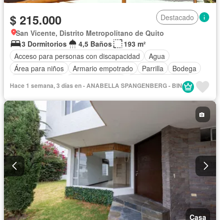
$ 215.000
Destacado
San Vicente, Distrito Metropolitano de Quito
3 Dormitorios
4,5 Baños
193 m²
Acceso para personas con discapacidad
Agua
Área para niños
Armario empotrado
Parrilla
Bodega
Cocina integral
Cocina equipada
Cuarto de servicio
Hace 1 semana, 3 días en - ANABELLA SPANGENBERG - BIN
Estacionamiento
Garita de guardianía
Internet
Jardín
Patio
Conserje
Seguridad
Terraza
Sin amoblar
Casa