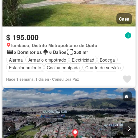
Casa
$ 195.000
Tumbaco, Distrito Metropolitano de Quito
5 Dormitorios
6 Baños
250 m²
Alarma
Armario empotrado
Electricidad
Bodega
Estacionamiento
Cocina equipada
Cuarto de servicio
Vista panorámica
Agua
Patio
Jardín
Conserje
Hace 1 semana, 1 día en - Consultora Paz