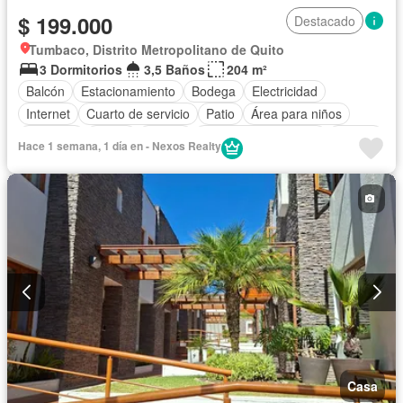
$ 199.000
Destacado
Tumbaco, Distrito Metropolitano de Quito
3 Dormitorios
3,5 Baños
204 m²
Balcón
Estacionamiento
Bodega
Electricidad
Internet
Cuarto de servicio
Patio
Área para niños
Conserje
Jardín
Parrilla
Garita de guardianía
Piscina
Hace 1 semana, 1 día en - Nexos Realty
Sin amoblar
Casa