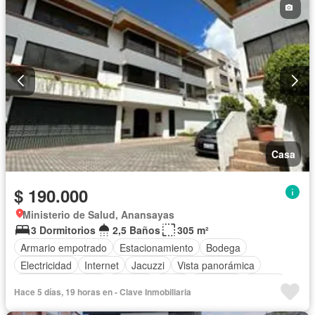
Casa
$ 190.000
Ministerio de Salud, Anansayas
3 Dormitorios
2,5 Baños
305 m²
Armario empotrado
Estacionamiento
Bodega
Electricidad
Internet
Jacuzzi
Vista panorámica
Cuarto de servicio
Terraza
Agua
Conserje
Parrilla
Hace 5 días, 19 horas en - Clave Inmobiliaria
Sauna
Seguridad
Sin amoblar