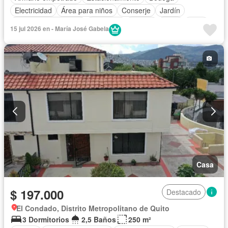
Electricidad
Área para niños
Conserje
Jardín
Garita de guardianía
Gimnasio
Piscina
Agua
Patio
15 jul 2026 en - María José Gabela
Seguridad
Vista panorámica
Sin amoblar
Casa
$ 197.000
Destacado
El Condado, Distrito Metropolitano de Quito
3 Dormitorios
2,5 Baños
250 m²