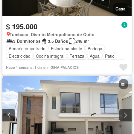
Casa
$ 195.000
Tumbaco, Distrito Metropolitano de Quito
3 Dormitorios
3,5 Baños
248 m²
Armario empotrado
Estacionamiento
Bodega
Electricidad
Cocina integral
Terraza
Agua
Patio
Conserje
Acceso para personas con discapacidad
Jardín
Hace 1 semana, 1 día en - GINA PALACIOS
Garita de guardianía
Seguridad
Sin amoblar