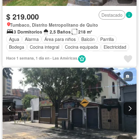
$ 219.000
Destacado
Tumbaco, Distrito Metropolitano de Quito
3 Dormitorios
2,5 Baños
218 m²
Agua
Alarma
Área para niños
Balcón
Parrilla
Bodega
Cocina integral
Cocina equipada
Electricidad
Estacionamiento
Garita de guardianía
Internet
Jardín
Hace 1 semana, 1 día en - Las Américas.
Patio
Conserje
Vista panorámica
Wifi
Sin amoblar