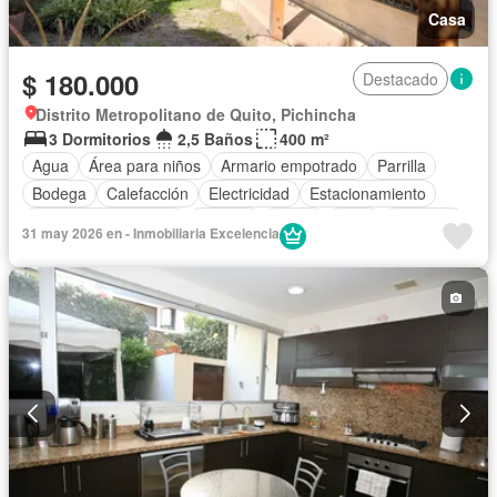
Casa
$ 180.000
Destacado
Distrito Metropolitano de Quito, Pichincha
3 Dormitorios
2,5 Baños
400 m²
Agua
Área para niños
Armario empotrado
Parrilla
Bodega
Calefacción
Electricidad
Estacionamiento
Garita de guardianía
Internet
Jardín
Patio
Conserje
31 may 2026 en - Inmobiliaria Excelencia
Seguridad
Wifi
Parcialmente amoblado