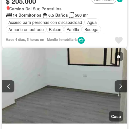
$ 205.000
Camino Del Sur, Potrerillos
14 Dormitorios
6,5 Baños
560 m²
Acceso para personas con discapacidad
Agua
Armario empotrado
Balcón
Parrilla
Bodega
Cocina equipada
Cuarto de servicio
Electricidad
Hace 4 días, 5 horas en - Monfie Inmobiliaria
Estacionamiento
Internet
Patio
Terraza
Vista panorámica
Wifi
Parcialmente amoblado
Casa