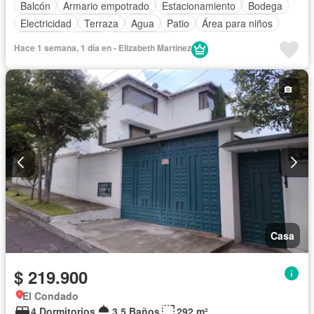
Balcón
Armario empotrado
Estacionamiento
Bodega
Electricidad
Terraza
Agua
Patio
Área para niños
Conserje
Jardín
Sin amoblar
Hace 1 semana, 1 día en - Elizabeth Martinez
Casa
$ 219.900
El Condado
4 Dormitorios
3,5 Baños
292 m²