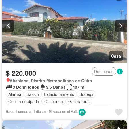
Casa
$ 220.000
Destacado
Mirasierra, Distrito Metropolitano de Quito
3 Dormitorios
3,5 Baños
407 m²
Alarma
Balcón
Estacionamiento
Bodega
Cocina equipada
Chimenea
Gas natural
Vista panorámica
Patio
Área para niños
Conserje
Hace 1 semana, 1 día en - Mi casa en el Valle
Jardín
Parrilla
Garita de guardianía
Piscina
Parcialmente amoblado