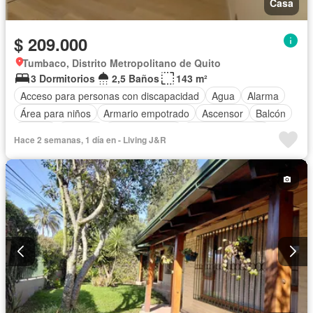
Casa
$ 209.000
Tumbaco, Distrito Metropolitano de Quito
3 Dormitorios
2,5 Baños
143 m²
Acceso para personas con discapacidad
Agua
Alarma
Área para niños
Armario empotrado
Ascensor
Balcón
Parrilla
Bodega
Cocina integral
Cocina equipada
Hace 2 semanas, 1 día en - Living J&R
Electricidad
Estacionamiento
Gimnasio
Garita de guardianía
Internet
Jardín
Piscina
Conserje
Seguridad
Terraza
Vista panorámica
Wifi
Parcialmente amoblado