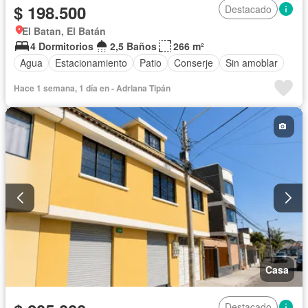
$ 198.500
Destacado
El Batan, El Batán
4 Dormitorios
2,5 Baños
266 m²
Agua
Estacionamiento
Patio
Conserje
Sin amoblar
Hace 1 semana, 1 día en - Adriana Tipán
Casa
Destacado