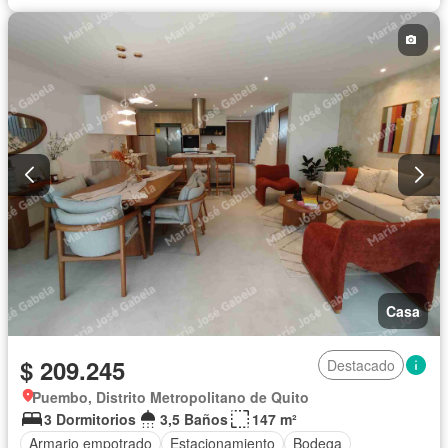
Vista panorámica
Sin amoblar
Casa
$ 209.245
Destacado
Puembo, Distrito Metropolitano de Quito
3 Dormitorios
3,5 Baños
147 m²
Armario empotrado
Estacionamiento
Bodega