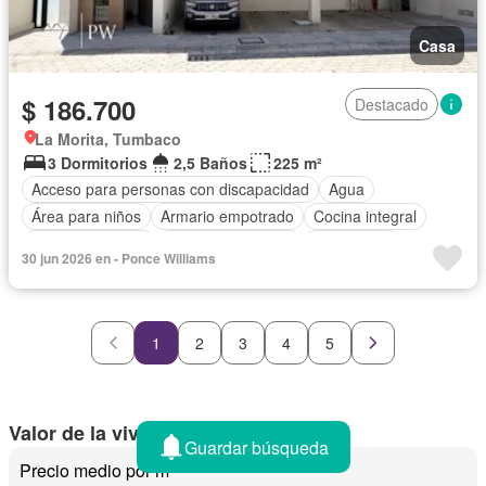
Casa
$ 186.700
Destacado
La Morita, Tumbaco
3 Dormitorios
2,5 Baños
225 m²
Acceso para personas con discapacidad
Agua
Área para niños
Armario empotrado
Cocina integral
Cocina equipada
Cuarto de servicio
Electricidad
30 jun 2026 en - Ponce Williams
Estacionamiento
Patio
Piscina
Conserje
Sauna
Seguridad
Terraza
Vista panorámica
Wifi
Sin amoblar
1
2
3
4
5
Valor de la vivienda en Quito
Guardar búsqueda
Precio medio por m²