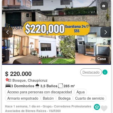
Casa
$ 220.000
Destacado
El Bosque, Chaupicruz
3 Dormitorios
3,5 Baños
285 m²
Acceso para personas con discapacidad
Agua
Armario empotrado
Balcón
Bodega
Cuarto de servicio
Electricidad
Estacionamiento
Garita de guardianía
Hace 1 semana, 1 día en - Grupo.- Corredores Profesionales
Jardín
Patio
Conserje
Seguridad
Terraza
Asociados de Bienes Raíces - V&R360