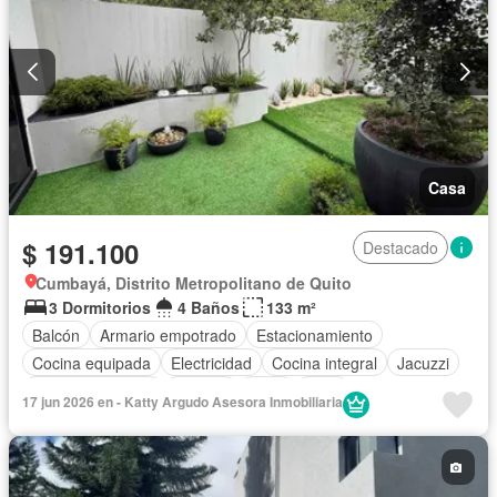
Casa
$ 191.100
Destacado
Cumbayá, Distrito Metropolitano de Quito
3 Dormitorios
4 Baños
133 m²
Balcón
Armario empotrado
Estacionamiento
Cocina equipada
Electricidad
Cocina integral
Jacuzzi
Vista panorámica
Terraza
Agua
Patio
17 jun 2026 en - Katty Argudo Asesora Inmobiliaria
Área para niños
Conserje
Acceso para personas con discapacidad
Jardín
Parrilla
Garita de guardianía
Gimnasio
Seguridad
Piscina