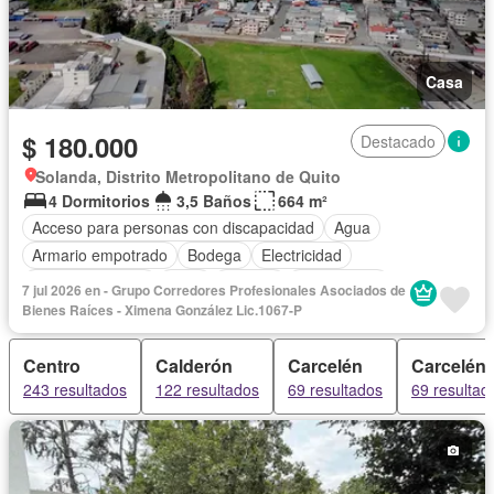
Casa
$ 180.000
Destacado
Solanda, Distrito Metropolitano de Quito
4 Dormitorios
3,5 Baños
664 m²
Acceso para personas con discapacidad
Agua
Armario empotrado
Bodega
Electricidad
Estacionamiento
Patio
Terraza
Sin amoblar
7 jul 2026 en - Grupo Corredores Profesionales Asociados de
Bienes Raíces - Ximena González Lic.1067-P
Centro
Calderón
Carcelén
Carcelén
243 resultados
122 resultados
69 resultados
69 resultad