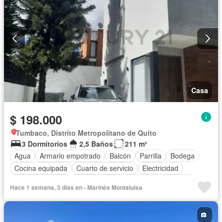
Wifi
Casa
$ 198.000
Tumbaco, Distrito Metropolitano de Quito
3 Dormitorios
2,5 Baños
211 m²
Agua
Armario empotrado
Balcón
Parrilla
Bodega
Cocina equipada
Cuarto de servicio
Electricidad
Estacionamiento
Jardín
Patio
Conserje
Terraza
Hace 1 semana, 3 días en - Marinés Montaluisa
Sin amoblar