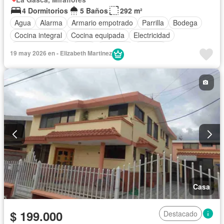
4 Dormitorios
5 Baños
292 m²
Agua
Alarma
Armario empotrado
Parrilla
Bodega
Cocina integral
Cocina equipada
Electricidad
Estacionamiento
Patio
Conserje
Terraza
19 may 2026 en - Elizabeth Martinez
Parcialmente amoblado
Casa
$ 199.000
Destacado