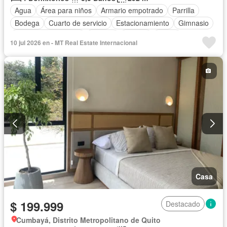
Agua
Área para niños
Armario empotrado
Parrilla
Bodega
Cuarto de servicio
Estacionamiento
Gimnasio
Garita de guardianía
Internet
Jacuzzi
Jardín
10 jul 2026 en - MT Real Estate Internacional
Conserje
Terraza
Wifi
Parcialmente amoblado
Casa
$ 199.999
Destacado
Cumbayá, Distrito Metropolitano de Quito