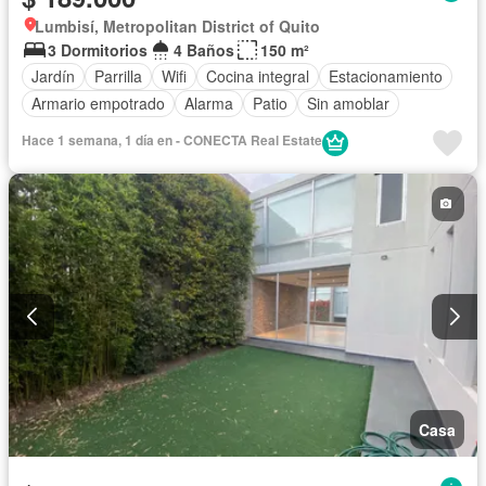
Lumbisí, Metropolitan District of Quito
3 Dormitorios
4 Baños
150 m²
Jardín
Parrilla
Wifi
Cocina integral
Estacionamiento
Armario empotrado
Alarma
Patio
Sin amoblar
Hace 1 semana, 1 día en - CONECTA Real Estate
Casa