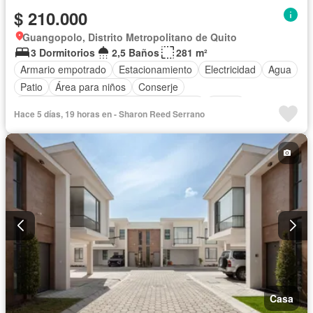
$ 210.000
Guangopolo, Distrito Metropolitano de Quito
3 Dormitorios
2,5 Baños
281 m²
Armario empotrado
Estacionamiento
Electricidad
Agua
Patio
Área para niños
Conserje
Acceso para personas con discapacidad
Jardín
Hace 5 días, 19 horas en - Sharon Reed Serrano
Garita de guardianía
Seguridad
Sin amoblar
Casa