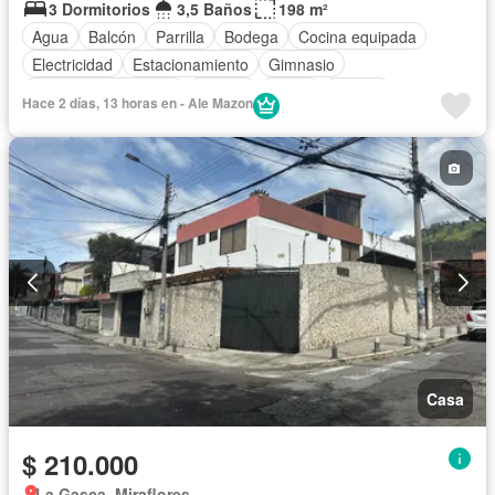
3 Dormitorios
3,5 Baños
198 m²
Agua
Balcón
Parrilla
Bodega
Cocina equipada
Electricidad
Estacionamiento
Gimnasio
Garita de guardianía
Jacuzzi
Jardín
Piscina
Hace 2 días, 13 horas en - Ale Mazon
Conserje
Seguridad
Casa
$ 210.000
La Gasca, Miraflores