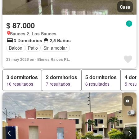
Casa
$ 87.000
Sauces 2, Los Sauces
3 Dormitorios
2,5 Baños
Balcón
Patio
Sin amoblar
23 may 2026 en - Bienes Raíces RL.
3 dormitorios
2 dormitorios
5 dormitorios
4 dor
10 resultados
7 resultados
6 resultados
5 resul