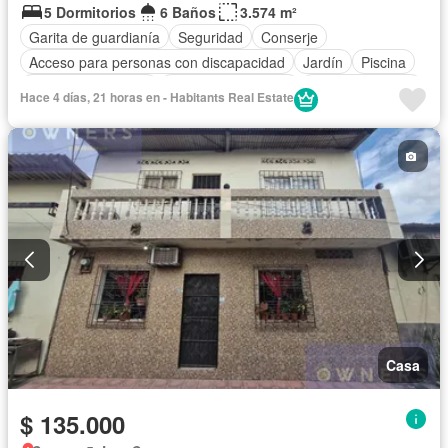
5 Dormitorios
6 Baños
3.574 m²
Garita de guardianía
Seguridad
Conserje
Acceso para personas con discapacidad
Jardín
Piscina
Aire acondicionado
Armario empotrado
Estacionamiento
Hace 4 días, 21 horas en - Habitants Real Estate
Bodega
Electricidad
Cocina integral
Internet
Alarma
Balcón
Vista panorámica
Agua
Patio
Área para niños
Parrilla
Cuarto de servicio
Gimnasio
Sin amoblar
Casa
$ 135.000