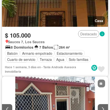
Casa
$ 105.000
Destacado
Sauces 7, Los Sauces
8 Dormitorios
7 Baños
264 m²
Balcón
Armario empotrado
Estacionamiento
Cuarto de servicio
Terraza
Agua
Solo familias
Sin amoblar
Hace 1 semana, 3 días en - Tania Andrade Asesora
Inmobiliaria