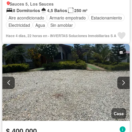
Sauces 5, Los Sauces
8 Dormitorios
4,5 Baños
250 m²
Aire acondicionado
Armario empotrado
Estacionamiento
Electricidad
Agua
Sin amoblar
Hace 4 días, 22 horas en - INVERTAS Soluciones Inmobiliarias S A
Casa
$ 400.000