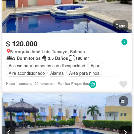
Casa
$ 120.000
Parroquia José Luis Tamayo, Salinas
3 Dormitorios
3,5 Baños
180 m²
Acceso para personas con discapacidad
Agua
Aire acondicionado
Alarma
Área para niños
Armario empotrado
Parrilla
Bodega
Cocina integral
Hace 1 semana, 20 horas en - Mar-Isa Properties
Cocina equipada
Electricidad
Estacionamiento
Garita de guardianía
Internet
Jacuzzi
Jardín
Patio
Piscina
Conserje
Seguridad
Wifi
Sin amoblar