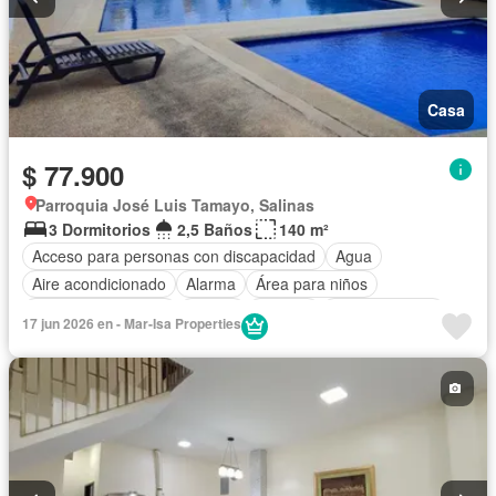
Casa
$ 77.900
Parroquia José Luis Tamayo, Salinas
3 Dormitorios
2,5 Baños
140 m²
Acceso para personas con discapacidad
Agua
Aire acondicionado
Alarma
Área para niños
Armario empotrado
Parrilla
Bodega
Cocina integral
17 jun 2026 en - Mar-Isa Properties
Cocina equipada
Electricidad
Estacionamiento
Garita de guardianía
Internet
Jardín
Patio
Piscina
Conserje
Seguridad
Wifi
Parcialmente amoblado