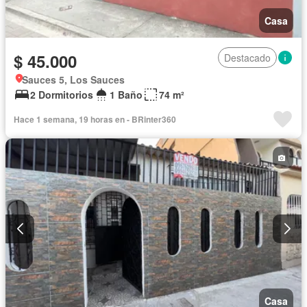
Casa
$ 45.000
Destacado
Sauces 5, Los Sauces
2 Dormitorios
1 Baño
74 m²
Hace 1 semana, 19 horas en - BRinter360
Casa