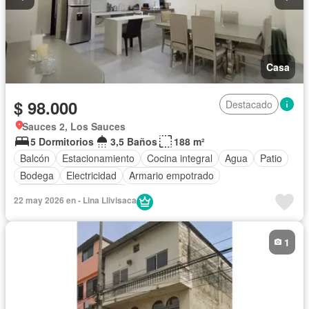
Casa
$ 98.000
Destacado
Sauces 2, Los Sauces
5 Dormitorios
3,5 Baños
188 m²
Balcón
Estacionamiento
Cocina integral
Agua
Patio
Bodega
Electricidad
Armario empotrado
Parcialmente amoblado
22 may 2026 en - Lina Llivisaca
1