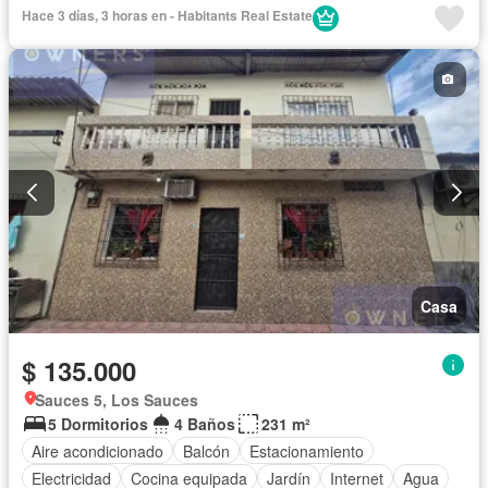
Aire acondicionado
Armario empotrado
Estacionamiento
Hace 3 días, 3 horas en - Habitants Real Estate
Bodega
Electricidad
Cocina integral
Internet
Alarma
Balcón
Vista panorámica
Agua
Patio
Área para niños
Parrilla
Cuarto de servicio
Gimnasio
Sin amoblar
Casa
$ 135.000
Sauces 5, Los Sauces
5 Dormitorios
4 Baños
231 m²
Aire acondicionado
Balcón
Estacionamiento
Electricidad
Cocina equipada
Jardín
Internet
Agua