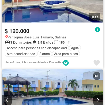
Casa
$ 120.000
Parroquia José Luis Tamayo, Salinas
3 Dormitorios
3,5 Baños
180 m²
Acceso para personas con discapacidad
Agua
Aire acondicionado
Alarma
Área para niños
Armario empotrado
Parrilla
Bodega
Cocina integral
Hace 6 días, 2 horas en - Mar-Isa Properties
Cocina equipada
Electricidad
Estacionamiento
Garita de guardianía
Internet
Jacuzzi
Jardín
Patio
Piscina
Conserje
Seguridad
Wifi
Sin amoblar