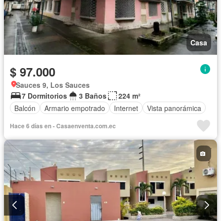
Casa
$ 97.000
Sauces 9, Los Sauces
7 Dormitorios
3 Baños
224 m²
Balcón
Armario empotrado
Internet
Vista panorámica
Hace 6 días en - Casaenventa.com.ec