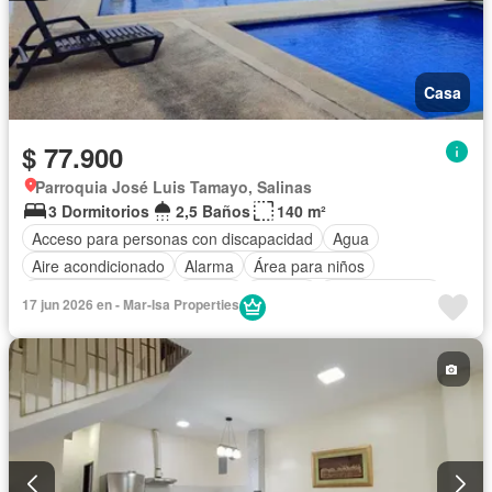
Casa
$ 77.900
Parroquia José Luis Tamayo, Salinas
3 Dormitorios
2,5 Baños
140 m²
Acceso para personas con discapacidad
Agua
Aire acondicionado
Alarma
Área para niños
Armario empotrado
Parrilla
Bodega
Cocina integral
17 jun 2026 en - Mar-Isa Properties
Cocina equipada
Electricidad
Estacionamiento
Garita de guardianía
Internet
Jardín
Patio
Piscina
Conserje
Seguridad
Wifi
Parcialmente amoblado