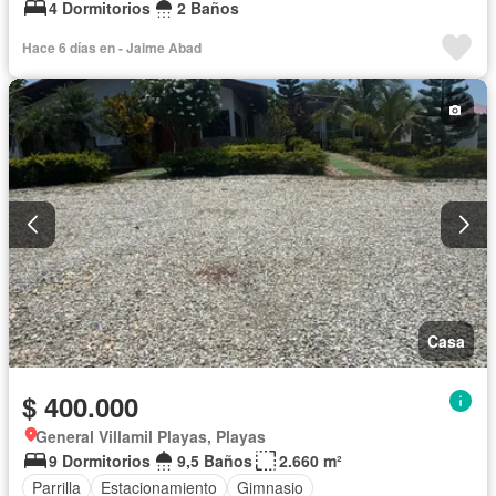
4 Dormitorios
2 Baños
Hace 6 días en - Jaime Abad
Casa
$ 400.000
General Villamil Playas, Playas
9 Dormitorios
9,5 Baños
2.660 m²
Parrilla
Estacionamiento
Gimnasio