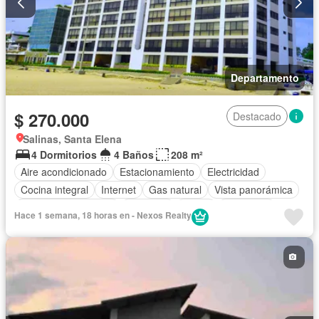
Departamento
$ 270.000
Destacado
Salinas, Santa Elena
4 Dormitorios
4 Baños
208 m²
Aire acondicionado
Estacionamiento
Electricidad
Cocina integral
Internet
Gas natural
Vista panorámica
Garita de guardianía
Ascensor
Sauna
Seguridad
Hace 1 semana, 18 horas en - Nexos Realty
Piscina
Sin amoblar