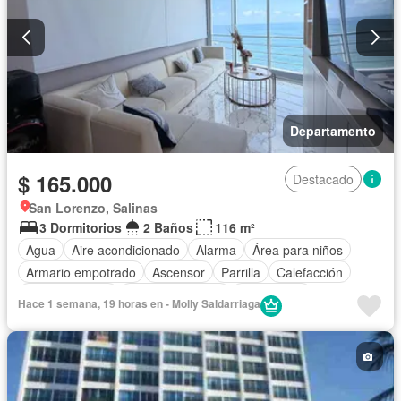
Departamento
$ 165.000
Destacado
San Lorenzo, Salinas
3 Dormitorios
2 Baños
116 m²
Agua
Aire acondicionado
Alarma
Área para niños
Armario empotrado
Ascensor
Parrilla
Calefacción
Cocina integral
Cocina equipada
Electricidad
Hace 1 semana, 19 horas en - Molly Saldarriaga
Estacionamiento
Garita de guardianía
Internet
Jacuzzi
Jardín
Patio
Piscina
Conserje
Seguridad
Vista panorámica
Wifi
Completamente amoblado