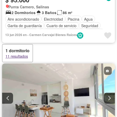
Punta Carnero, Salinas
2 Dormitorios
3 Baños
86 m²
Aire acondicionado
Electricidad
Piscina
Agua
Garita de guardianía
Cuarto de servicio
Seguridad
Cocina equipada
Cocina integral
Jacuzzi
Ascensor
13 jun 2026 en - Carmen Carvajal Bienes Raíces
Estacionamiento
Vista panorámica
Jardín
Armario empotrado
Completamente amoblado
1 dormitorio
11 resultados