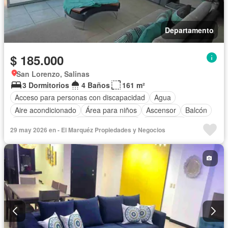
Departamento
$ 185.000
San Lorenzo, Salinas
3 Dormitorios
4 Baños
161 m²
Acceso para personas con discapacidad
Agua
Aire acondicionado
Área para niños
Ascensor
Balcón
Cocina equipada
Cuarto de servicio
Electricidad
29 may 2026 en - El Marquéz Propiedades y Negocios
Estacionamiento
Garita de guardianía
Jacuzzi
Patio
Piscina
Conserje
Seguridad
Terraza
Vista panorámica
Completamente amoblado