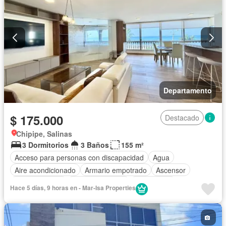
Departamento
$ 175.000
Destacado
Chipipe, Salinas
3 Dormitorios
3 Baños
155 m²
Acceso para personas con discapacidad
Agua
Aire acondicionado
Armario empotrado
Ascensor
Cocina integral
Cocina equipada
Electricidad
Hace 5 días, 9 horas en - Mar-Isa Properties
Estacionamiento
Garita de guardianía
Internet
Conserje
Seguridad
Wifi
Completamente amoblado