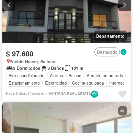
Departamento
$ 97.600
Destacado
Pueblo Nuevo, Salinas
3 Dormitorios
3 Baños
101 m²
Aire acondicionado
Alarma
Balcón
Armario empotrado
Estacionamiento
Electricidad
Cocina equipada
Internet
Vista panorámica
Agua
Área para niños
Conserje
Hace 3 días, 7 horas en - SANTANA REAL ESTATE
Acceso para personas con discapacidad
Garita de guardianía
Gimnasio
Seguridad
Jardín
Patio