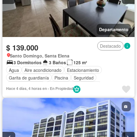
Departamento
$ 139.000
Destacado
Santo Domingo, Santa Elena
3 Dormitorios
3 Baños
125 m²
Agua
Aire acondicionado
Estacionamiento
Garita de guardianía
Piscina
Seguridad
Vista panorámica
Completamente amoblado
Hace 4 días, 4 horas en - En Propiedad