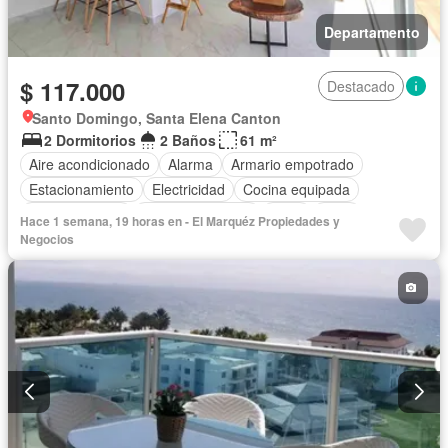
Departamento
$ 117.000
Destacado
Santo Domingo, Santa Elena Canton
2 Dormitorios
2 Baños
61 m²
Aire acondicionado
Alarma
Armario empotrado
Estacionamiento
Electricidad
Cocina equipada
Cocina integral
Vista panorámica
Agua
Patio
Hace 1 semana, 19 horas en - El Marquéz Propiedades y
Área para niños
Ascensor
Negocios
Acceso para personas con discapacidad
Jardín
Parrilla
Garita de guardianía
Gimnasio
Seguridad
Piscina
Completamente amoblado