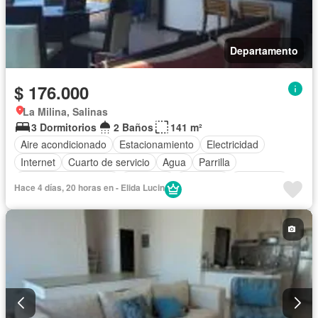
Departamento
$ 176.000
La Milina, Salinas
3 Dormitorios
2 Baños
141 m²
Aire acondicionado
Estacionamiento
Electricidad
Internet
Cuarto de servicio
Agua
Parrilla
Garita de guardianía
Gimnasio
Ascensor
Seguridad
Hace 4 días, 20 horas en - Elida Lucin
Piscina