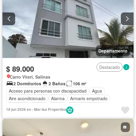
Departamento
$ 89.000
Destacado
Carro Viteri, Salinas
2 Dormitorios
2 Baños
106 m²
Acceso para personas con discapacidad
Agua
Aire acondicionado
Alarma
Armario empotrado
Ascensor
Balcón
Parrilla
Cocina integral
18 jun 2026 en - Mar-Isa Properties
Cocina equipada
Electricidad
Estacionamiento
Garita de guardianía
Internet
Jacuzzi
Patio
Conserje
Terraza
Vista panorámica
Wifi
Parcialmente amoblado