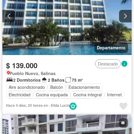
Departamento
$ 139.000
Destacado
Pueblo Nuevo, Salinas
2 Dormitorios
2 Baños
75 m²
Aire acondicionado
Balcón
Estacionamiento
Electricidad
Cocina equipada
Cocina integral
Internet
Vista panorámica
Agua
Patio
Jardín
Hace 4 días, 20 horas en - Elida Lucin
Garita de guardianía
Ascensor
Seguridad
Piscina
Completamente amoblado