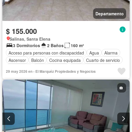
Departamento
$ 155.000
Salinas, Santa Elena
3 Dormitorios
2 Baños
160 m²
Acceso para personas con discapacidad
Agua
Alarma
Ascensor
Balcón
Cocina equipada
Cuarto de servicio
Electricidad
Estacionamiento
Garita de guardianía
29 may 2026 en - El Marquéz Propiedades y Negocios
Jacuzzi
Patio
Piscina
Conserje
Seguridad
Terraza
Vista panorámica
Sin amoblar