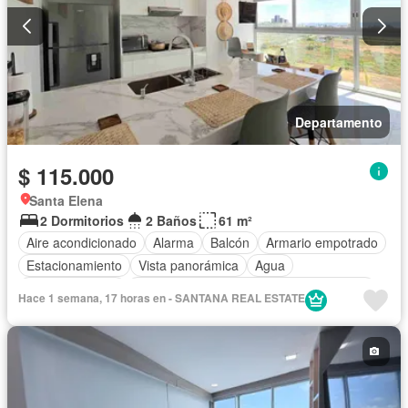
Departamento
$ 115.000
Santa Elena
2 Dormitorios
2 Baños
61 m²
Aire acondicionado
Alarma
Balcón
Armario empotrado
Estacionamiento
Vista panorámica
Agua
Área para niños
Acceso para personas con discapacidad
Hace 1 semana, 17 horas en - SANTANA REAL ESTATE
Jardín
Garita de guardianía
Piscina
Seguridad