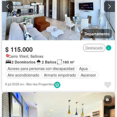
Departamento
$ 115.000
Destacado
Carro Viteri, Salinas
2 Dormitorios
2 Baños
160 m²
Acceso para personas con discapacidad
Agua
Aire acondicionado
Armario empotrado
Ascensor
Cocina integral
Cocina equipada
Electricidad
8 jul 2026 en - Mar-Isa Properties
Estacionamiento
Gimnasio
Garita de guardianía
Internet
Jacuzzi
Patio
Piscina
Conserje
Sauna
Seguridad
Terraza
Vista panorámica
Wifi
Completamente amoblado