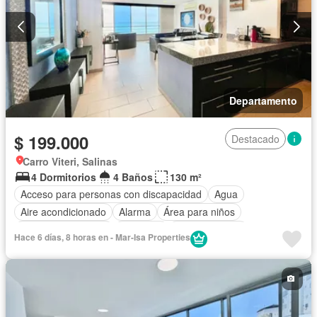
Departamento
$ 199.000
Destacado
Carro Viteri, Salinas
4 Dormitorios
4 Baños
130 m²
Acceso para personas con discapacidad
Agua
Aire acondicionado
Alarma
Área para niños
Armario empotrado
Ascensor
Cocina integral
Hace 6 días, 8 horas en - Mar-Isa Properties
Cocina equipada
Cuarto de servicio
Electricidad
Estacionamiento
Gimnasio
Garita de guardianía
Internet
Jacuzzi
Jardín
Patio
Piscina
Conserje
Sauna
Seguridad
Terraza
Vista panorámica
Wifi