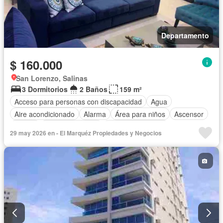
Departamento
$ 160.000
San Lorenzo, Salinas
3 Dormitorios
2 Baños
159 m²
Acceso para personas con discapacidad
Agua
Aire acondicionado
Alarma
Área para niños
Ascensor
Balcón
Cocina equipada
Cuarto de servicio
29 may 2026 en - El Marquéz Propiedades y Negocios
Electricidad
Estacionamiento
Garita de guardianía
Jacuzzi
Patio
Piscina
Conserje
Sauna
Seguridad
Terraza
Vista panorámica
Completamente amoblado