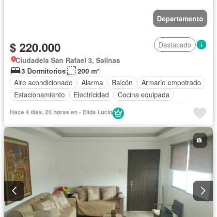
Departamento
$ 220.000
Destacado
Ciudadela San Rafael 3, Salinas
3 Dormitorios
200 m²
Aire acondicionado
Alarma
Balcón
Armario empotrado
Estacionamiento
Electricidad
Cocina equipada
Cocina integral
Internet
Jacuzzi
Vista panorámica
Hace 4 días, 20 horas en - Elida Lucin
Terraza
Cuarto de servicio
Agua
Parrilla
Jardín
Acceso para personas con discapacidad
Garita de guardianía
Gimnasio
Ascensor
Seguridad
Piscina
Cancha de tenis
Patio
Sauna
Completamente amoblado