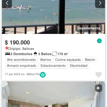
Departamento
$ 190.000
Chipipe, Salinas
3 Dormitorios
3 Baños
175 m²
Aire acondicionado
Alarma
Cocina equipada
Balcón
Armario empotrado
Estacionamiento
Electricidad
Calefacción
Cocina integral
Internet
Gas natural
17 jun 2026 en - Milton Pin
Vista panorámica
Cuarto de servicio
Agua
Acceso para personas con discapacidad
Garita de guardianía
Ascensor
Seguridad