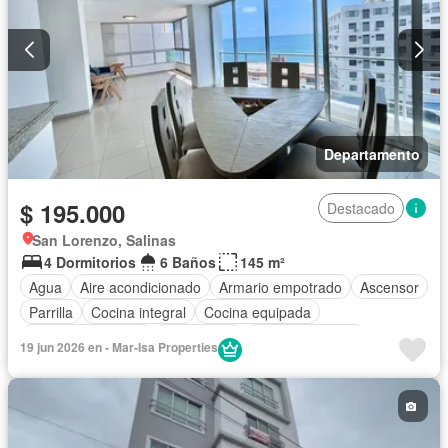
Completamente amoblado
Departamento
$ 195.000
Destacado
San Lorenzo, Salinas
4 Dormitorios
6 Baños
145 m²
Agua
Aire acondicionado
Armario empotrado
Ascensor
Parrilla
Cocina integral
Cocina equipada
Cuarto de servicio
Electricidad
Estacionamiento
19 jun 2026 en - Mar-Isa Properties
Gimnasio
Garita de guardianía
Internet
Jacuzzi
Piscina
Conserje
Sauna
Seguridad
Terraza
Vista panorámica
Wifi
Completamente amoblado