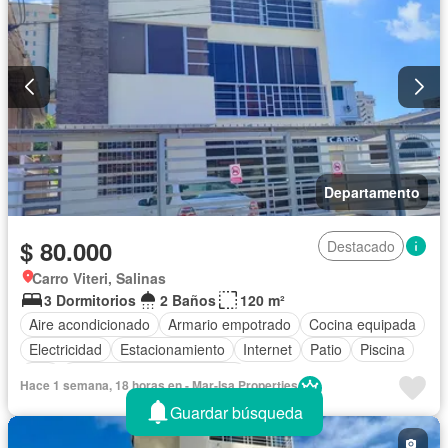
Departamento
$ 80.000
Destacado
Carro Viteri, Salinas
3 Dormitorios
2 Baños
120 m²
Aire acondicionado
Armario empotrado
Cocina equipada
Electricidad
Estacionamiento
Internet
Patio
Piscina
Wifi
Completamente amoblado
Hace 1 semana, 18 horas en - Mar-Isa Properties
Guardar búsqueda