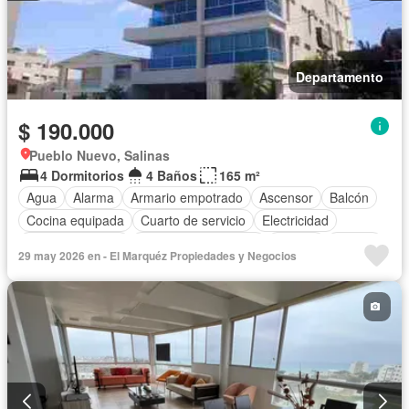
Departamento
$ 190.000
Pueblo Nuevo, Salinas
4 Dormitorios
4 Baños
165 m²
Agua
Alarma
Armario empotrado
Ascensor
Balcón
Cocina equipada
Cuarto de servicio
Electricidad
Estacionamiento
Garita de guardianía
Jacuzzi
Piscina
29 may 2026 en - El Marquéz Propiedades y Negocios
Conserje
Seguridad
Terraza
Vista panorámica
Parcialmente amoblado