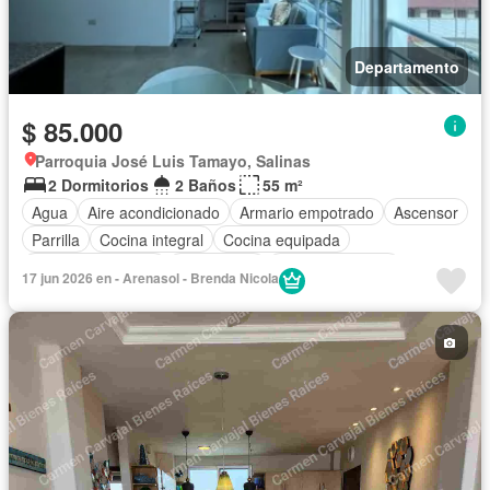
Departamento
$ 85.000
Parroquia José Luis Tamayo, Salinas
2 Dormitorios
2 Baños
55 m²
Agua
Aire acondicionado
Armario empotrado
Ascensor
Parrilla
Cocina integral
Cocina equipada
Cuarto de servicio
Electricidad
Estacionamiento
17 jun 2026 en - Arenasol - Brenda Nicola
Garita de guardianía
Internet
Jardín
Patio
Piscina
Conserje
Seguridad
Vista panorámica
Wifi