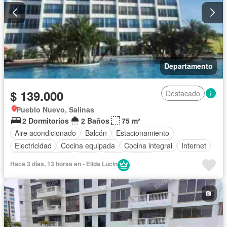
Departamento
$ 139.000
Destacado
Pueblo Nuevo, Salinas
2 Dormitorios
2 Baños
75 m²
Aire acondicionado
Balcón
Estacionamiento
Electricidad
Cocina equipada
Cocina integral
Internet
Vista panorámica
Agua
Patio
Jardín
Hace 3 días, 13 horas en - Elida Lucin
Garita de guardianía
Ascensor
Seguridad
Piscina
Completamente amoblado