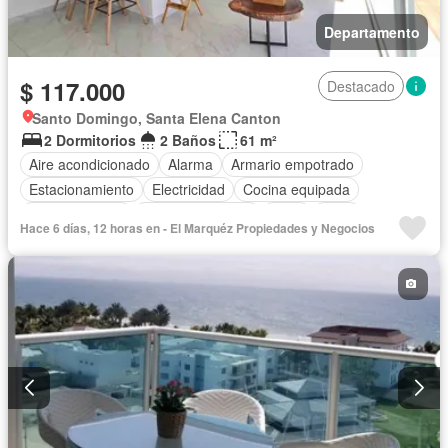
Departamento
$ 117.000
Destacado
Santo Domingo, Santa Elena Canton
2 Dormitorios
2 Baños
61 m²
Aire acondicionado
Alarma
Armario empotrado
Estacionamiento
Electricidad
Cocina equipada
Cocina integral
Vista panorámica
Agua
Patio
Hace 6 días, 12 horas en - El Marquéz Propiedades y Negocios
Área para niños
Ascensor
Acceso para personas con discapacidad
Jardín
Parrilla
Garita de guardianía
Gimnasio
Seguridad
Piscina
Completamente amoblado