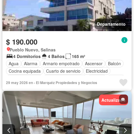
Departamento
$ 190.000
Pueblo Nuevo, Salinas
4 Dormitorios
4 Baños
165 m²
Agua
Alarma
Armario empotrado
Ascensor
Balcón
Cocina equipada
Cuarto de servicio
Electricidad
Estacionamiento
Garita de guardianía
Jacuzzi
Piscina
29 may 2026 en - El Marquéz Propiedades y Negocios
Conserje
Seguridad
Terraza
Vista panorámica
Parcialmente amoblado
Actualizado