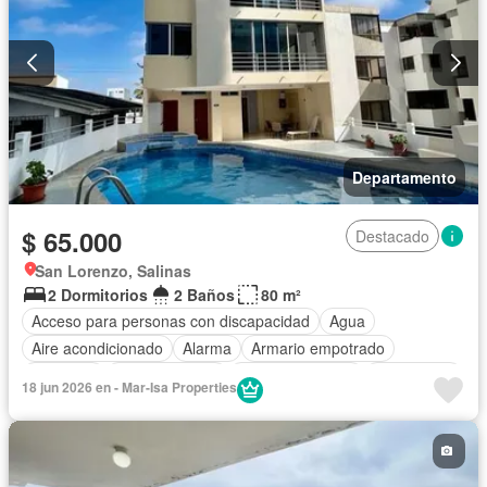
Departamento
$ 65.000
Destacado
San Lorenzo, Salinas
2 Dormitorios
2 Baños
80 m²
Acceso para personas con discapacidad
Agua
Aire acondicionado
Alarma
Armario empotrado
Ascensor
Cocina integral
Cocina equipada
Electricidad
18 jun 2026 en - Mar-Isa Properties
Estacionamiento
Garita de guardianía
Internet
Jacuzzi
Jardín
Patio
Piscina
Conserje
Seguridad
Vista panorámica
Wifi
Completamente amoblado