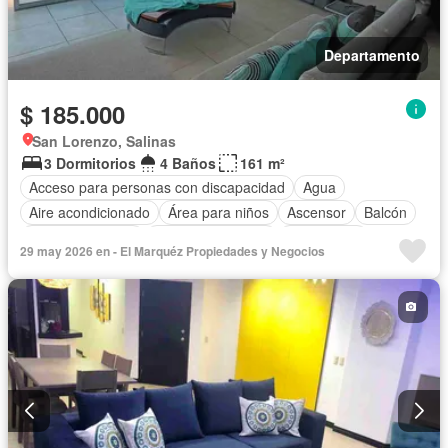
Departamento
$ 185.000
San Lorenzo, Salinas
3 Dormitorios
4 Baños
161 m²
Acceso para personas con discapacidad
Agua
Aire acondicionado
Área para niños
Ascensor
Balcón
Cocina equipada
Cuarto de servicio
Electricidad
29 may 2026 en - El Marquéz Propiedades y Negocios
Estacionamiento
Garita de guardianía
Jacuzzi
Patio
Piscina
Conserje
Seguridad
Terraza
Vista panorámica
Completamente amoblado