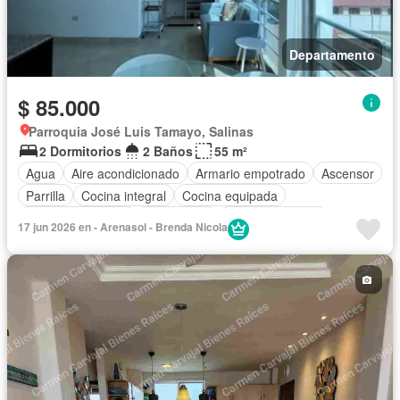
Departamento
$ 85.000
Parroquia José Luis Tamayo, Salinas
2 Dormitorios
2 Baños
55 m²
Agua
Aire acondicionado
Armario empotrado
Ascensor
Parrilla
Cocina integral
Cocina equipada
Cuarto de servicio
Electricidad
Estacionamiento
17 jun 2026 en - Arenasol - Brenda Nicola
Garita de guardianía
Internet
Jardín
Patio
Piscina
Conserje
Seguridad
Vista panorámica
Wifi