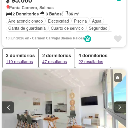
Punta Carnero, Salinas
2 Dormitorios
3 Baños
86 m²
Aire acondicionado
Electricidad
Piscina
Agua
Garita de guardianía
Cuarto de servicio
Seguridad
Cocina equipada
Cocina integral
Jacuzzi
Ascensor
13 jun 2026 en - Carmen Carvajal Bienes Raíces
Estacionamiento
Vista panorámica
Jardín
Armario empotrado
Completamente amoblado
3 dormitorios
2 dormitorios
4 dormitorios
110 resultados
47 resultados
22 resultados