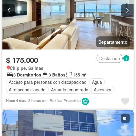
Departamento
$ 175.000
Destacado
Chipipe, Salinas
3 Dormitorios
3 Baños
155 m²
Acceso para personas con discapacidad
Agua
Aire acondicionado
Armario empotrado
Ascensor
Cocina integral
Cocina equipada
Electricidad
Hace 4 días, 2 horas en - Mar-Isa Properties
Estacionamiento
Garita de guardianía
Internet
Conserje
Seguridad
Wifi
Completamente amoblado