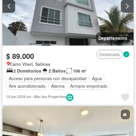
Departamento
$ 89.000
Destacado
Carro Viteri, Salinas
2 Dormitorios
2 Baños
106 m²
Acceso para personas con discapacidad
Agua
Aire acondicionado
Alarma
Armario empotrado
Ascensor
Balcón
Parrilla
Cocina integral
18 jun 2026 en - Mar-Isa Properties
Cocina equipada
Electricidad
Estacionamiento
Garita de guardianía
Internet
Jacuzzi
Patio
Conserje
Terraza
Vista panorámica
Wifi
Parcialmente amoblado