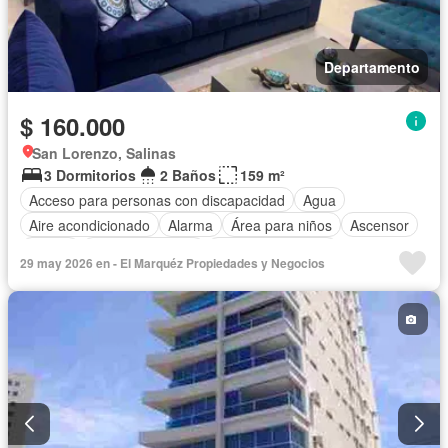
Departamento
$ 160.000
San Lorenzo, Salinas
3 Dormitorios
2 Baños
159 m²
Acceso para personas con discapacidad
Agua
Aire acondicionado
Alarma
Área para niños
Ascensor
Balcón
Cocina equipada
Cuarto de servicio
29 may 2026 en - El Marquéz Propiedades y Negocios
Electricidad
Estacionamiento
Garita de guardianía
Jacuzzi
Patio
Piscina
Conserje
Sauna
Seguridad
Terraza
Vista panorámica
Completamente amoblado