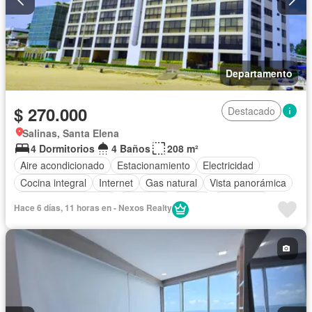
Departamento
$ 270.000
Destacado
Salinas, Santa Elena
4 Dormitorios
4 Baños
208 m²
Aire acondicionado
Estacionamiento
Electricidad
Cocina integral
Internet
Gas natural
Vista panorámica
Garita de guardianía
Ascensor
Sauna
Seguridad
Hace 6 días, 11 horas en - Nexos Realty
Piscina
Sin amoblar