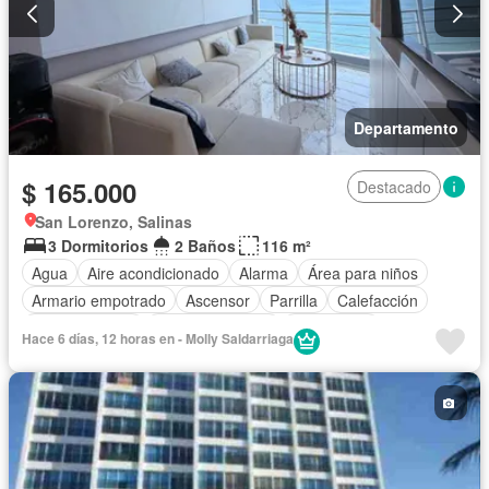
Departamento
$ 165.000
Destacado
San Lorenzo, Salinas
3 Dormitorios
2 Baños
116 m²
Agua
Aire acondicionado
Alarma
Área para niños
Armario empotrado
Ascensor
Parrilla
Calefacción
Cocina integral
Cocina equipada
Electricidad
Hace 6 días, 12 horas en - Molly Saldarriaga
Estacionamiento
Garita de guardianía
Internet
Jacuzzi
Jardín
Patio
Piscina
Conserje
Seguridad
Vista panorámica
Wifi
Completamente amoblado