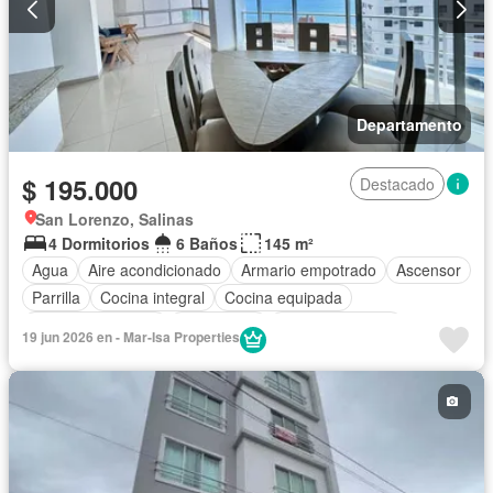
Departamento
$ 195.000
Destacado
San Lorenzo, Salinas
4 Dormitorios
6 Baños
145 m²
Agua
Aire acondicionado
Armario empotrado
Ascensor
Parrilla
Cocina integral
Cocina equipada
Cuarto de servicio
Electricidad
Estacionamiento
19 jun 2026 en - Mar-Isa Properties
Gimnasio
Garita de guardianía
Internet
Jacuzzi
Piscina
Conserje
Sauna
Seguridad
Terraza
Vista panorámica
Wifi
Completamente amoblado