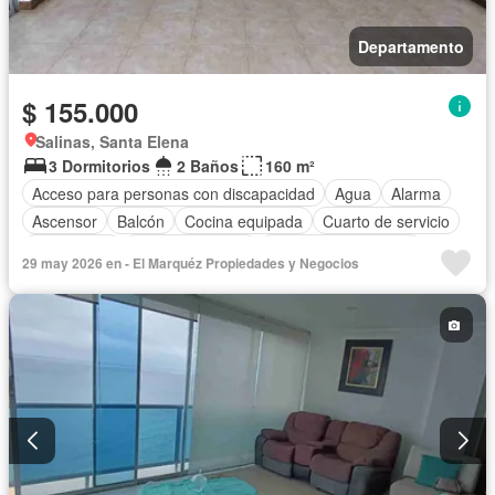
Departamento
$ 155.000
Salinas, Santa Elena
3 Dormitorios
2 Baños
160 m²
Acceso para personas con discapacidad
Agua
Alarma
Ascensor
Balcón
Cocina equipada
Cuarto de servicio
Electricidad
Estacionamiento
Garita de guardianía
29 may 2026 en - El Marquéz Propiedades y Negocios
Jacuzzi
Patio
Piscina
Conserje
Seguridad
Terraza
Vista panorámica
Sin amoblar