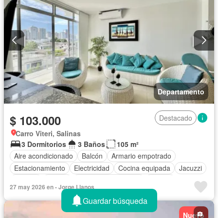
Departamento
$ 103.000
Destacado
Carro Viteri, Salinas
3 Dormitorios
3 Baños
105 m²
Aire acondicionado
Balcón
Armario empotrado
Estacionamiento
Electricidad
Cocina equipada
Jacuzzi
Terraza
Parrilla
Garita de guardianía
Piscina
27 may 2026 en - Jorge Llanos
Completamente amoblado
Guardar búsqueda
Nuevo