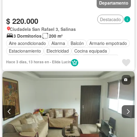
Departamento
$ 220.000
Destacado
Ciudadela San Rafael 3, Salinas
3 Dormitorios
200 m²
Aire acondicionado
Alarma
Balcón
Armario empotrado
Estacionamiento
Electricidad
Cocina equipada
Cocina integral
Internet
Jacuzzi
Vista panorámica
Hace 3 días, 13 horas en - Elida Lucin
Terraza
Cuarto de servicio
Agua
Parrilla
Jardín
Acceso para personas con discapacidad
Garita de guardianía
Gimnasio
Ascensor
Seguridad
Piscina
Cancha de tenis
Patio
Sauna
Completamente amoblado