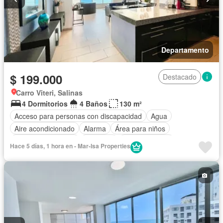
Departamento
$ 199.000
Destacado
Carro Viteri, Salinas
4 Dormitorios
4 Baños
130 m²
Acceso para personas con discapacidad
Agua
Aire acondicionado
Alarma
Área para niños
Armario empotrado
Ascensor
Cocina integral
Hace 5 días, 1 hora en - Mar-Isa Properties
Cocina equipada
Cuarto de servicio
Electricidad
Estacionamiento
Gimnasio
Garita de guardianía
Internet
Jacuzzi
Jardín
Patio
Piscina
Conserje
Sauna
Seguridad
Terraza
Vista panorámica
Wifi
Completamente amoblado