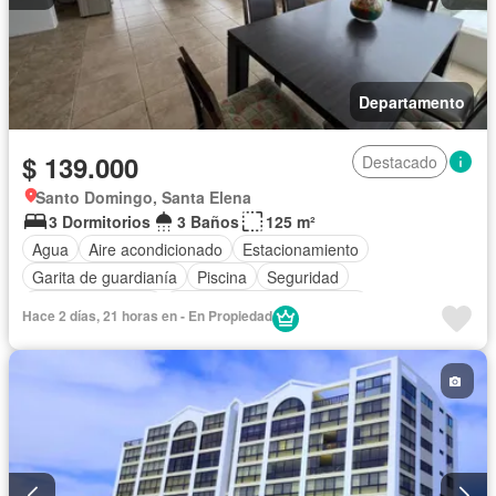
Departamento
$ 139.000
Destacado
Santo Domingo, Santa Elena
3 Dormitorios
3 Baños
125 m²
Agua
Aire acondicionado
Estacionamiento
Garita de guardianía
Piscina
Seguridad
Vista panorámica
Completamente amoblado
Hace 2 días, 21 horas en - En Propiedad