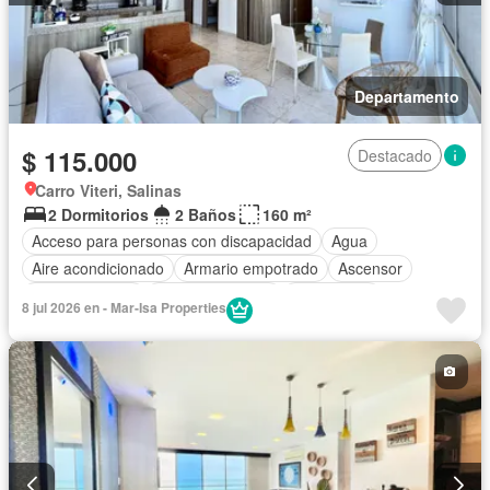
Departamento
$ 115.000
Destacado
Carro Viteri, Salinas
2 Dormitorios
2 Baños
160 m²
Acceso para personas con discapacidad
Agua
Aire acondicionado
Armario empotrado
Ascensor
Cocina integral
Cocina equipada
Electricidad
8 jul 2026 en - Mar-Isa Properties
Estacionamiento
Gimnasio
Garita de guardianía
Internet
Jacuzzi
Patio
Piscina
Conserje
Sauna
Seguridad
Terraza
Vista panorámica
Wifi
Completamente amoblado