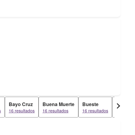
Bayo Cruz
Buena Muerte
Bueste
Bucay C
s
16 resultados
16 resultados
16 resultados
16 result