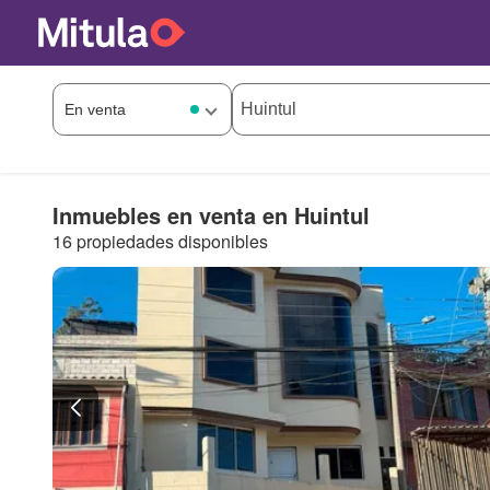
Inmuebles en venta en Huintul
16 propiedades disponibles