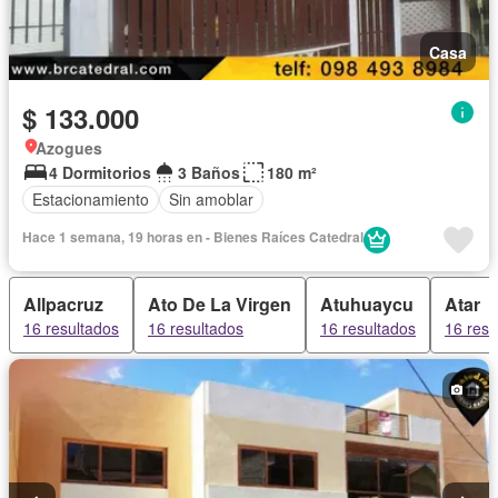
Casa
$ 133.000
Azogues
4 Dormitorios
3 Baños
180 m²
Estacionamiento
Sin amoblar
Hace 1 semana, 19 horas en - Bienes Raíces Catedral
Allpacruz
Ato De La Virgen
Atuhuaycu
Atar
16 resultados
16 resultados
16 resultados
16 resu