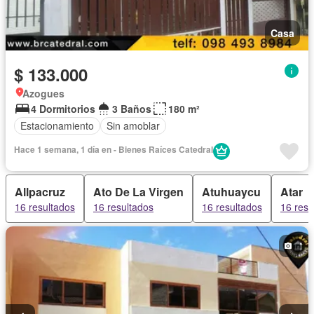
Casa
$ 133.000
Azogues
4 Dormitorios
3 Baños
180 m²
Estacionamiento
Sin amoblar
Hace 1 semana, 1 día en - Bienes Raíces Catedral
Allpacruz
Ato De La Virgen
Atuhuaycu
Atar
16 resultados
16 resultados
16 resultados
16 resu