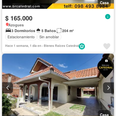
Casa
$ 165.000
Azogues
3 Dormitorios
5 Baños
204 m²
Estacionamiento
Sin amoblar
Hace 1 semana, 1 día en - Bienes Raíces Catedral
Casa