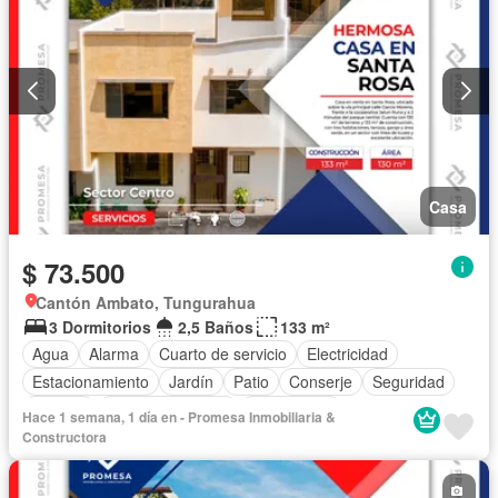
Casa
$ 73.500
Cantón Ambato, Tungurahua
3 Dormitorios
2,5 Baños
133 m²
Agua
Alarma
Cuarto de servicio
Electricidad
Estacionamiento
Jardín
Patio
Conserje
Seguridad
Terraza
Vista panorámica
Sin amoblar
Hace 1 semana, 1 día en - Promesa Inmobiliaria &
Constructora