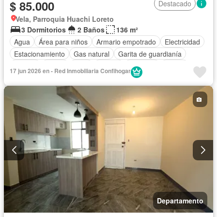
$ 85.000
Destacado
Vela, Parroquia Huachi Loreto
3 Dormitorios
2 Baños
136 m²
Agua
Área para niños
Armario empotrado
Electricidad
Estacionamiento
Gas natural
Garita de guardianía
Jacuzzi
Jardín
Patio
Piscina
Conserje
Sauna
17 jun 2026 en - Red Inmobiliaria Confihogar
Seguridad
Terraza
Vista panorámica
Departamento