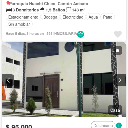
Parroquia Huachi Chico, Cantón Ambato
3 Dormitorios
1,5 Baños
143 m²
Estacionamiento
Bodega
Electricidad
Agua
Patio
Sin amoblar
Hace 5 días, 8 horas en - 593 INMOBILIARIA
Casa
$ 95.000
Destacado