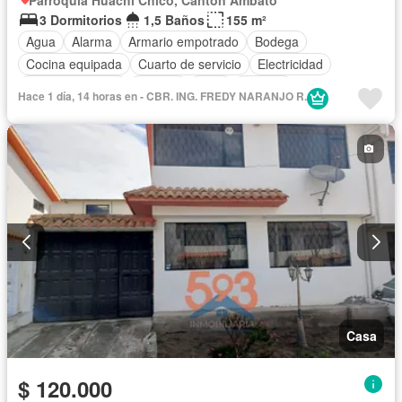
3 Dormitorios
1,5 Baños
155 m²
Agua
Alarma
Armario empotrado
Bodega
Cocina equipada
Cuarto de servicio
Electricidad
Estacionamiento
Internet
Patio
Terraza
Hace 1 día, 14 horas en - CBR. ING. FREDY NARANJO R.
Vista panorámica
Wifi
Sin amoblar
Casa
$ 120.000