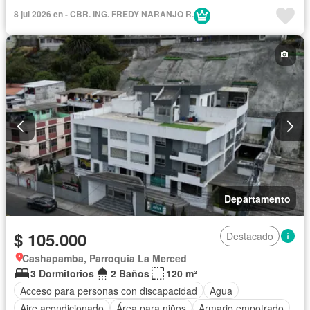
Bodega
Chimenea
Cocina integral
Cuarto de servicio
8 jul 2026 en - CBR. ING. FREDY NARANJO R.
Electricidad
Estacionamiento
Gas natural
Garita de guardianía
Internet
Jacuzzi
Jardín
Patio
Conserje
Seguridad
Terraza
Vista panorámica
Sin amoblar
Departamento
$ 105.000
Destacado
Cashapamba, Parroquia La Merced
3 Dormitorios
2 Baños
120 m²
Acceso para personas con discapacidad
Agua
Aire acondicionado
Área para niños
Armario empotrado