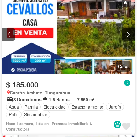
Casa
$ 185.000
Cantón Ambato, Tungurahua
3 Dormitorios
1,5 Baños
7.850 m²
Agua
Parrilla
Electricidad
Estacionamiento
Jardín
Patio
Sin amoblar
Hace 1 semana, 1 día en - Promesa Inmobiliaria &
Constructora