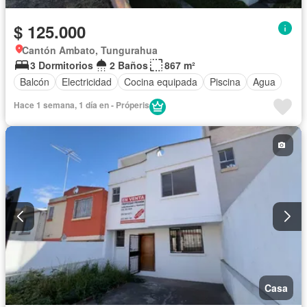
$ 125.000
Cantón Ambato, Tungurahua
3 Dormitorios
2 Baños
867 m²
Balcón
Electricidad
Cocina equipada
Piscina
Agua
Hace 1 semana, 1 día en - Próperis
Casa