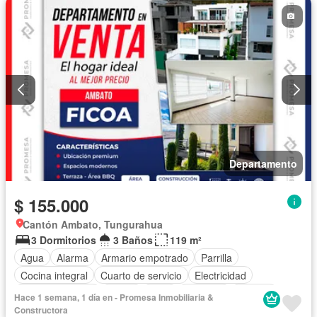
Departamento
$ 155.000
Cantón Ambato, Tungurahua
3 Dormitorios
3 Baños
119 m²
Agua
Alarma
Armario empotrado
Parrilla
Cocina integral
Cuarto de servicio
Electricidad
Estacionamiento
Jardín
Patio
Conserje
Terraza
Hace 1 semana, 1 día en - Promesa Inmobiliaria &
Vista panorámica
Sin amoblar
Constructora