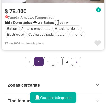
$ 78.000
Cantón Ambato, Tungurahua
4 Dormitorios
2,5 Baños
92 m²
Balcón
Armario empotrado
Estacionamiento
Electricidad
Cocina equipada
Jardín
Internet
Gas natural
17 jun 2026 en - Inmoimpakto
1
2
3
4
Zonas cercanas
Guardar búsqueda
Tipo inmueble