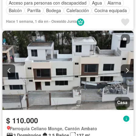
Acceso para personas con discapacidad
Agua
Alarma
Balcón
Parrilla
Bodega
Calefacción
Cocina equipada
Cuarto de servicio
Electricidad
Estacionamiento
Hace 1 semana, 1 día en - Oswaldo Junta
Gas natural
Garita de guardianía
Internet
Jardín
Patio
Seguridad
Terraza
Vista panorámica
Wifi
Sin amoblar
Casa
$ 110.000
Parroquia Celiano Monge, Cantón Ambato
3 Dormitorios
2,5 Baños
137 m²