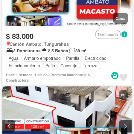
Casa
$ 83.000
Destacado
Cantón Ambato, Tungurahua
3 Dormitorios
2,5 Baños
89 m²
Agua
Armario empotrado
Parrilla
Electricidad
Estacionamiento
Patio
Conserje
Terraza
Vista panorámica
Sin amoblar
Hace 1 semana, 1 día en - Promesa Inmobiliaria &
Constructora