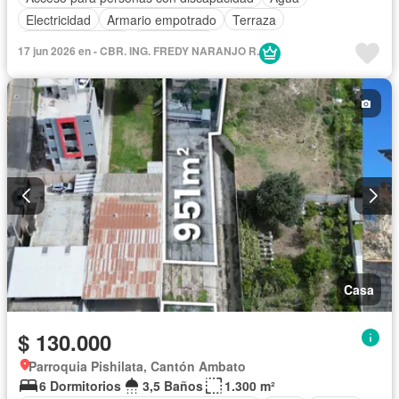
Electricidad
Armario empotrado
Terraza
Vista panorámica
Sin amoblar
17 jun 2026 en - CBR. ING. FREDY NARANJO R.
Casa
$ 130.000
Parroquia Pishilata, Cantón Ambato
6 Dormitorios
3,5 Baños
1.300 m²