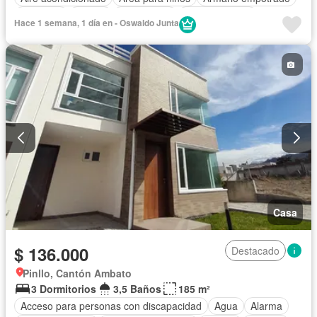
Ascensor
Parrilla
Calefacción
Cocina integral
Hace 1 semana, 1 día en - Oswaldo Junta
Cocina equipada
Cuarto de servicio
Electricidad
Estacionamiento
Gas natural
Garita de guardianía
Internet
Jacuzzi
Jardín
Patio
Conserje
Seguridad
Terraza
Vista panorámica
Wifi
Sin amoblar
Casa
$ 136.000
Destacado
Pinllo, Cantón Ambato
3 Dormitorios
3,5 Baños
185 m²
Acceso para personas con discapacidad
Agua
Alarma