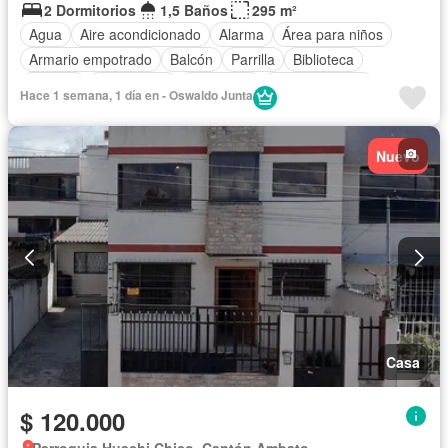
2 Dormitorios
1,5 Baños
295 m²
Agua
Aire acondicionado
Alarma
Área para niños
Armario empotrado
Balcón
Parrilla
Biblioteca
Bodega
Calefacción
Chimenea
Cocina integral
Hace 1 semana, 1 día en - Oswaldo Junta
Cocina equipada
Cuarto de servicio
Electricidad
Estacionamiento
Gas natural
Garita de guardianía
Nuevo
Internet
Jardín
Patio
Conserje
Sauna
Seguridad
Terraza
Vista panorámica
Wifi
Casa
$ 120.000
Parroquia Huachi Chico, Cantón Ambato