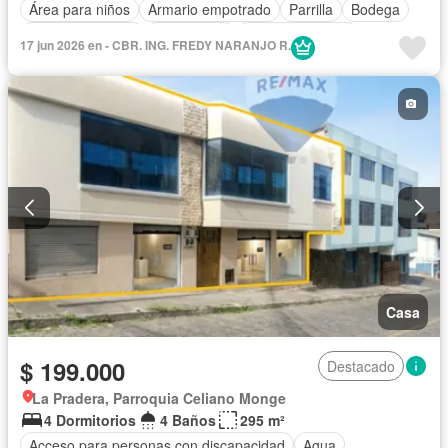
Área para niños
Armario empotrado
Parrilla
Bodega
Cocina equipada
Electricidad
Estacionamiento
17 jun 2026 en - CBR. ING. FREDY NARANJO R.
Garita de guardianía
Internet
Jardín
Patio
Conserje
Terraza
Vista panorámica
Sin amoblar
Casa
$ 199.000
Destacado
La Pradera, Parroquia Celiano Monge
4 Dormitorios
4 Baños
295 m²
Acceso para personas con discapacidad
Agua