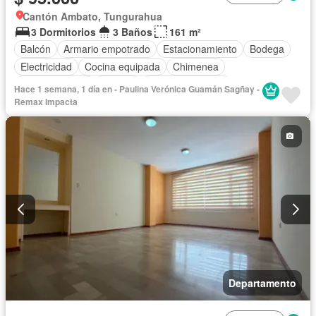
Cantón Ambato, Tungurahua
3 Dormitorios
3 Baños
161 m²
Balcón
Armario empotrado
Estacionamiento
Bodega
Electricidad
Cocina equipada
Chimenea
Cocina integral
Internet
Vista panorámica
Hace 1 semana, 1 día en - Paulina Verónica Guamán Sagñay -
Cuarto de servicio
Terraza
Agua
Patio
Remax Impacta
Área para niños
Jardín
Biblioteca
Garita de guardianía
Seguridad
Departamento