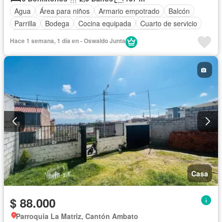
Agua
Área para niños
Armario empotrado
Balcón
Parrilla
Bodega
Cocina equipada
Cuarto de servicio
Electricidad
Estacionamiento
Gas natural
Hace 1 semana, 1 día en - Oswaldo Junta
Garita de guardianía
Internet
Jardín
Patio
Conserje
Seguridad
Terraza
Vista panorámica
Wifi
Sin amoblar
Casa
$ 88.000
Parroquia La Matriz, Cantón Ambato