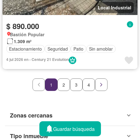
Local Industrial
$ 890.000
Bastión Popular
1.309 m²
Estacionamiento
Seguridad
Patio
Sin amoblar
4 jul 2026 en - Century 21 Evolution
1
2
3
4
Zonas cercanas
Guardar búsqueda
Tipo inmueble