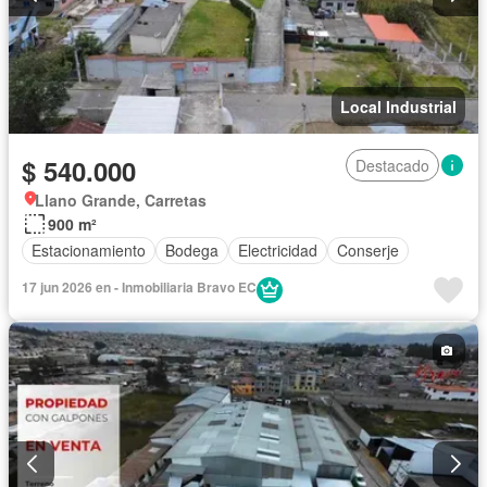
Local Industrial
$ 540.000
Destacado
Llano Grande, Carretas
900 m²
Estacionamiento
Bodega
Electricidad
Conserje
17 jun 2026 en - Inmobiliaria Bravo EC