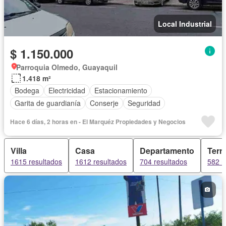
Local Industrial
$ 1.150.000
Parroquia Olmedo, Guayaquil
1.418 m²
Bodega
Electricidad
Estacionamiento
Garita de guardianía
Conserje
Seguridad
Hace 6 días, 2 horas en - El Marquéz Propiedades y Negocios
Villa
Casa
Departamento
Terr
1615 resultados
1612 resultados
704 resultados
582 r