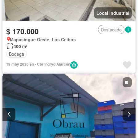
Local Industrial
$ 170.000
Destacado
Mapasingue Oeste, Los Ceibos
400 m²
Bodega
19 may 2026 en - Cbr Ingryd Alarcón