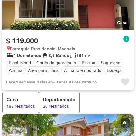
Casa
$ 119.000
Parroquia Providencia, Machala
4 Dormitorios
3,5 Baños
161 m²
Electricidad
Garita de guardianía
Piscina
Seguridad
Alarma
Área para niños
Armario empotrado
Bodega
Cocina integral
Cuarto de servicio
Estacionamiento
Hace 2 semanas, 3 días en - Bienes Raíces Pazmiño
Jardín
Sin amoblar
Casa
Departamento
168 resultados
20 resultados