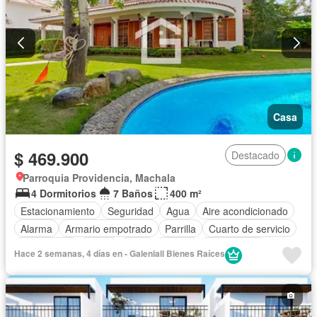
Casa
$ 469.900
Destacado
Parroquia Providencia, Machala
4 Dormitorios
7 Baños
400 m²
Estacionamiento
Seguridad
Agua
Aire acondicionado
Alarma
Armario empotrado
Parrilla
Cuarto de servicio
Electricidad
Jardín
Patio
Piscina
Sin amoblar
Hace 2 semanas, 4 días en - Galeniall Bienes Raíces