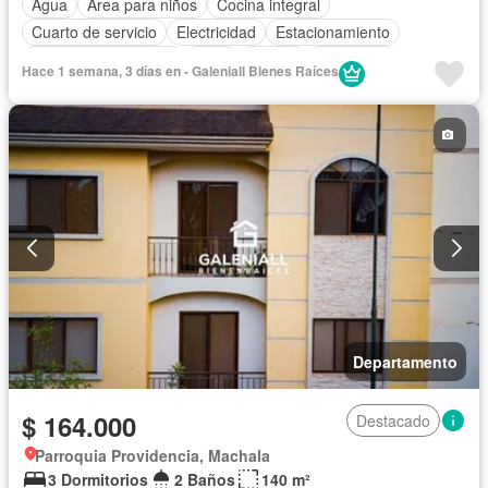
Agua
Área para niños
Cocina integral
Cuarto de servicio
Electricidad
Estacionamiento
Garita de guardianía
Patio
Piscina
Seguridad
Hace 1 semana, 3 días en - Galeniall Bienes Raíces
Departamento
$ 164.000
Destacado
Parroquia Providencia, Machala
3 Dormitorios
2 Baños
140 m²