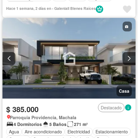
Sin amoblar
Hace 1 semana, 2 días en - Galeniall Bienes Raíces
Casa
$ 385.000
Destacado
Parroquia Providencia, Machala
4 Dormitorios
5 Baños
271 m²
Agua
Aire acondicionado
Electricidad
Estacionamiento