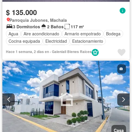
$ 135.000
Parroquia Jubones, Machala
3 Dormitorios
2 Baños
117 m²
Agua
Aire acondicionado
Armario empotrado
Bodega
Cocina equipada
Electricidad
Estacionamiento
Garita de guardianía
Jardín
Patio
Conserje
Hace 1 semana, 2 días en - Galeniall Bienes Raíces
Seguridad
Casa