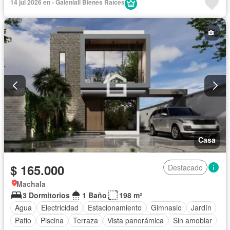
14 jul 2026 en - Galeniall Bienes Raíces
Garita de guardianía
Jardín
Patio
Piscina
Seguridad
Terraza
Vista panorámica
Wifi
Sin amoblar
Casa
$ 165.000
Destacado
Machala
3 Dormitorios
1 Baño
198 m²
Agua
Electricidad
Estacionamiento
Gimnasio
Jardín
Patio
Piscina
Terraza
Vista panorámica
Sin amoblar