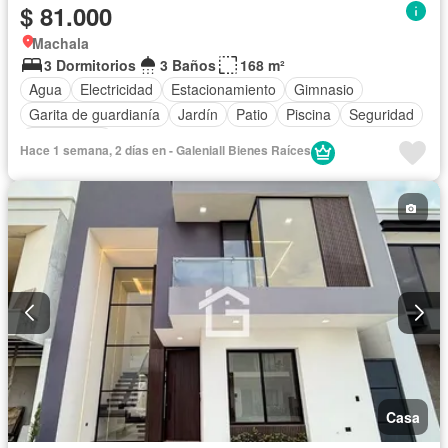
$ 81.000
Machala
3 Dormitorios
3 Baños
168 m²
Agua
Electricidad
Estacionamiento
Gimnasio
Garita de guardianía
Jardín
Patio
Piscina
Seguridad
Sin amoblar
Hace 1 semana, 2 días en - Galeniall Bienes Raíces
Casa