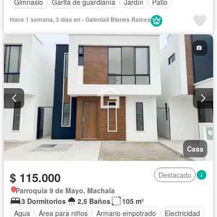
Gimnasio
Garita de guardianía
Jardín
Patio
Seguridad
Wifi
Hace 1 semana, 3 días en - Galeniall Bienes Raíces
Casa
$ 115.000
Destacado
Parroquia 9 de Mayo, Machala
3 Dormitorios
2,5 Baños
105 m²
Agua
Área para niños
Armario empotrado
Electricidad