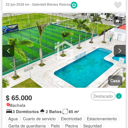
22 jun 2026 en - Galeniall Bienes Raíces
Casa
$ 65.000
Destacado
Machala
3 Dormitorios
2 Baños
85 m²
Agua
Cuarto de servicio
Electricidad
Estacionamiento
Garita de guardianía
Patio
Piscina
Seguridad