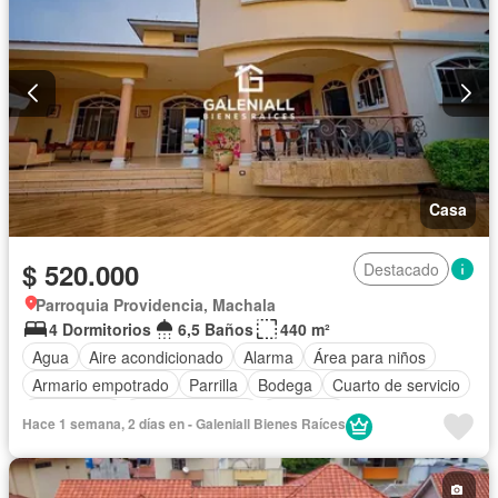
Casa
$ 520.000
Destacado
Parroquia Providencia, Machala
4 Dormitorios
6,5 Baños
440 m²
Agua
Aire acondicionado
Alarma
Área para niños
Armario empotrado
Parrilla
Bodega
Cuarto de servicio
Electricidad
Estacionamiento
Gimnasio
Hace 1 semana, 2 días en - Galeniall Bienes Raíces
Garita de guardianía
Jacuzzi
Patio
Piscina
Conserje
Seguridad
Parcialmente amoblado