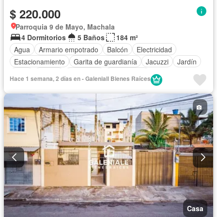
$ 220.000
Parroquia 9 de Mayo, Machala
4 Dormitorios
5 Baños
184 m²
Agua
Armario empotrado
Balcón
Electricidad
Estacionamiento
Garita de guardianía
Jacuzzi
Jardín
Patio
Piscina
Seguridad
Sin amoblar
Hace 1 semana, 2 días en - Galeniall Bienes Raíces
Casa