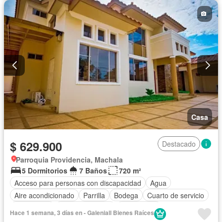
Casa
$ 629.900
Destacado
Parroquia Providencia, Machala
5 Dormitorios
7 Baños
720 m²
Acceso para personas con discapacidad
Agua
Aire acondicionado
Parrilla
Bodega
Cuarto de servicio
Electricidad
Estacionamiento
Gas natural
Hace 1 semana, 3 días en - Galeniall Bienes Raíces
Garita de guardianía
Jacuzzi
Jardín
Patio
Piscina