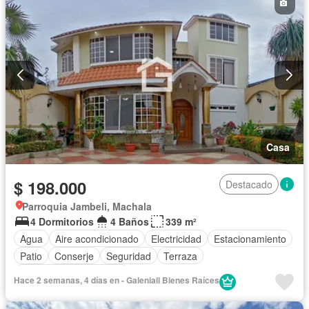
Casa
$ 198.000
Destacado
Parroquia Jambeli, Machala
4 Dormitorios
4 Baños
339 m²
Agua
Aire acondicionado
Electricidad
Estacionamiento
Patio
Conserje
Seguridad
Terraza
Parcialmente amoblado
Hace 2 semanas, 4 días en - Galeniall Bienes Raíces