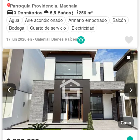
Parroquia Providencia, Machala
3 Dormitorios
5,5 Baños
256 m²
Agua
Aire acondicionado
Armario empotrado
Balcón
Bodega
Cuarto de servicio
Electricidad
Estacionamiento
Internet
Patio
Wifi
17 jun 2026 en - Galeniall Bienes Raíces
Parcialmente amoblado
Casa