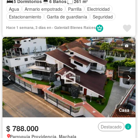
5 Dormitorios
6 Baños
261 m²
Agua
Armario empotrado
Parrilla
Electricidad
Estacionamiento
Garita de guardianía
Seguridad
Sin amoblar
Hace 1 semana, 3 días en - Galeniall Bienes Raíces
Casa
$ 788.000
Destacado
Parroquia Providencia, Machala