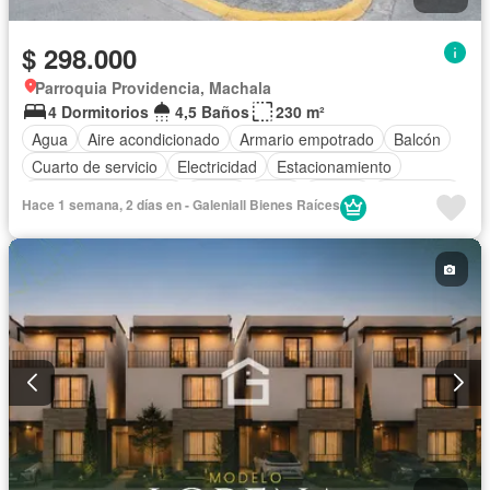
$ 298.000
Parroquia Providencia, Machala
4 Dormitorios
4,5 Baños
230 m²
Agua
Aire acondicionado
Armario empotrado
Balcón
Cuarto de servicio
Electricidad
Estacionamiento
Garita de guardianía
Jardín
Patio
Piscina
Seguridad
Hace 1 semana, 2 días en - Galeniall Bienes Raíces