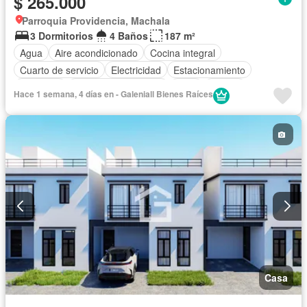
$ 265.000
Parroquia Providencia, Machala
3 Dormitorios
4 Baños
187 m²
Agua
Aire acondicionado
Cocina integral
Cuarto de servicio
Electricidad
Estacionamiento
Gimnasio
Garita de guardianía
Patio
Piscina
Hace 1 semana, 4 días en - Galeniall Bienes Raíces
Seguridad
Parcialmente amoblado
Casa