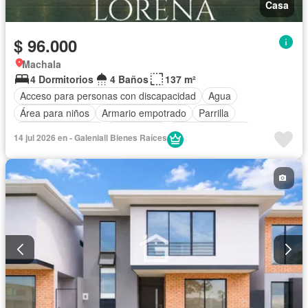
Casa
$ 96.000
Machala
4 Dormitorios
4 Baños
137 m²
Acceso para personas con discapacidad
Agua
Área para niños
Armario empotrado
Parrilla
Cuarto de servicio
Electricidad
Estacionamiento
14 jul 2026 en - Galeniall Bienes Raíces
Gimnasio
Garita de guardianía
Jardín
Patio
Piscina
Seguridad
Terraza
Vista panorámica
Sin amoblar