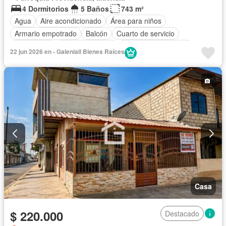
4 Dormitorios
5 Baños
743 m²
Agua
Aire acondicionado
Área para niños
Armario empotrado
Balcón
Cuarto de servicio
Electricidad
Estacionamiento
Garita de guardianía
22 jun 2026 en - Galeniall Bienes Raíces
Jardín
Patio
Piscina
Seguridad
Terraza
Casa
$ 220.000
Destacado