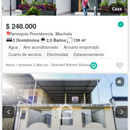
Casa
$ 248.000
Parroquia Providencia, Machala
3 Dormitorios
2,5 Baños
139 m²
Agua
Aire acondicionado
Armario empotrado
Cuarto de servicio
Electricidad
Estacionamiento
Garita de guardianía
Jardín
Patio
Piscina
Seguridad
Hace 1 semana, 3 días en - Galeniall Bienes Raíces