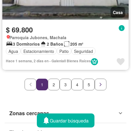
Casa
$ 69.800
Parroquia Jubones, Machala
3 Dormitorios
2 Baños
205 m²
Agua
Estacionamiento
Patio
Seguridad
Hace 1 semana, 2 días en - Galeniall Bienes Raíces
1
2
3
4
5
Zonas cercanas
Guardar búsqueda