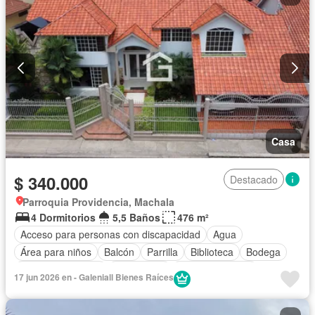
Casa
$ 340.000
Destacado
Parroquia Providencia, Machala
4 Dormitorios
5,5 Baños
476 m²
Acceso para personas con discapacidad
Agua
Área para niños
Balcón
Parrilla
Biblioteca
Bodega
Cuarto de servicio
Electricidad
Estacionamiento
17 jun 2026 en - Galeniall Bienes Raíces
Gimnasio
Jacuzzi
Jardín
Patio
Seguridad
Sin amoblar