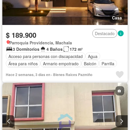
Casa
$ 189.900
Destacado
Parroquia Providencia, Machala
3 Dormitorios
4 Baños
172 m²
Acceso para personas con discapacidad
Agua
Área para niños
Armario empotrado
Balcón
Parrilla
Cancha de tenis
Cocina integral
Cuarto de servicio
Hace 2 semanas, 3 días en - Bienes Raíces Pazmiño
Electricidad
Estacionamiento
Gimnasio
Garita de guardianía
Internet
Jardín
Patio
Piscina
Conserje
Seguridad
Terraza
Sin amoblar