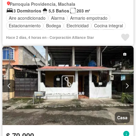
Parroquia Providencia, Machala
3 Dormitorios
5,5 Baños
203 m²
Aire acondicionado
Alarma
Armario empotrado
Estacionamiento
Bodega
Electricidad
Cocina integral
Cuarto de servicio
Vista panorámica
Agua
Patio
Hace 2 días, 4 horas en - Corporación Alliance Star
Área para niños
Acceso para personas con discapacidad
Conserje
Jardín
Parrilla
Wifi
Seguridad
Piscina
Cancha de tenis
Garita de guardianía
Internet
Cocina equipada
Chimenea
Calefacción
Terraza
Parcialmente amoblado
Casa
$ 70.000