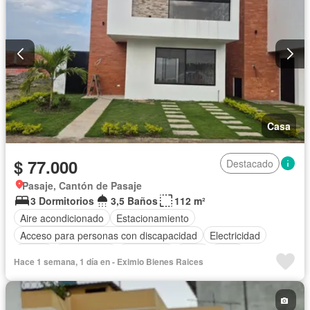
Casa
$ 77.000
Destacado
Pasaje, Cantón de Pasaje
3 Dormitorios
3,5 Baños
112 m²
Aire acondicionado
Estacionamiento
Acceso para personas con discapacidad
Electricidad
Jardín
Gas natural
Seguridad
Agua
Patio
Hace 1 semana, 1 día en - Eximio Bienes Raices