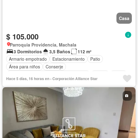
Casa
$ 105.000
Parroquia Providencia, Machala
3 Dormitorios
3,5 Baños
112 m²
Armario empotrado
Estacionamiento
Patio
Área para niños
Conserje
Acceso para personas con discapacidad
Parrilla
Jardín
Hace 5 días, 16 horas en - Corporación Alliance Star
Garita de guardianía
Seguridad
Piscina
Sin amoblar