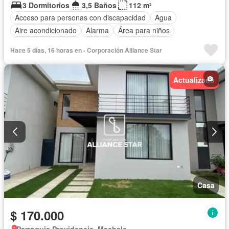
3 Dormitorios
3,5 Baños
112 m²
Acceso para personas con discapacidad
Agua
Aire acondicionado
Alarma
Área para niños
Armario empotrado
Parrilla
Cancha de tenis
Hace 5 días, 16 horas en - Corporación Alliance Star
Electricidad
Estacionamiento
Garita de guardianía
Jardín
Patio
Piscina
Seguridad
Sin amoblar
Actualizado
Casa
$ 170.000