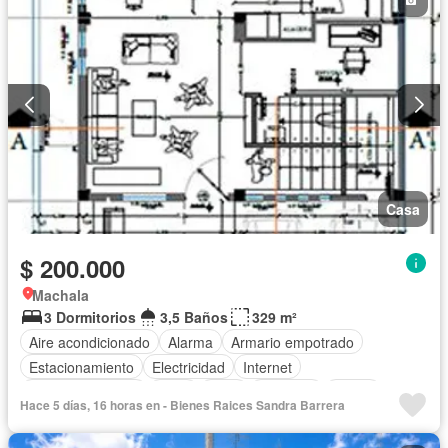
Casa
$ 200.000
Machala
3 Dormitorios
3,5 Baños
329 m²
Aire acondicionado
Alarma
Armario empotrado
Estacionamiento
Electricidad
Internet
Vista panorámica
Agua
Patio
Conserje
Jardín
Hace 5 días, 16 horas en - Bienes Raices Sandra Barrera
Parrilla
Sin amoblar