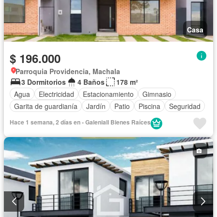
Casa
$ 196.000
Parroquia Providencia, Machala
3 Dormitorios
4 Baños
178 m²
Agua
Electricidad
Estacionamiento
Gimnasio
Garita de guardianía
Jardín
Patio
Piscina
Seguridad
Hace 1 semana, 2 días en - Galeniall Bienes Raíces