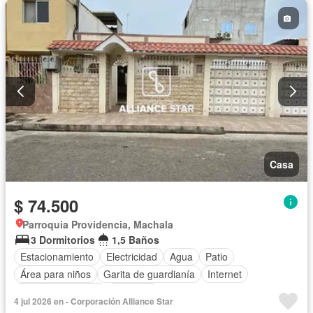
Cocina integral
Cuarto de servicio
Terraza
Conserje
Acceso para personas con discapacidad
Alarma
Bodega
Parrilla
Sin amoblar
Casa
$ 74.500
Parroquia Providencia, Machala
3 Dormitorios
1,5 Baños
Estacionamiento
Electricidad
Agua
Patio
Área para niños
Garita de guardianía
Internet
Cuarto de servicio
Conserje
4 jul 2026 en - Corporación Alliance Star
Acceso para personas con discapacidad
Seguridad