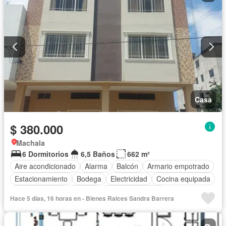
Casa
$ 380.000
Machala
6 Dormitorios
6,5 Baños
662 m²
Aire acondicionado
Alarma
Balcón
Armario empotrado
Estacionamiento
Bodega
Electricidad
Cocina equipada
Cocina integral
Internet
Vista panorámica
Hace 5 días, 16 horas en - Bienes Raices Sandra Barrera
Cuarto de servicio
Terraza
Agua
Conserje
Parcialmente amoblado