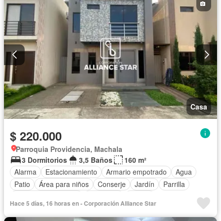
Casa
$ 220.000
Parroquia Providencia, Machala
3 Dormitorios
3,5 Baños
160 m²
Alarma
Estacionamiento
Armario empotrado
Agua
Patio
Área para niños
Conserje
Jardín
Parrilla
Garita de guardianía
Seguridad
Piscina
Hace 5 días, 16 horas en - Corporación Alliance Star
Aire acondicionado
Balcón
Bodega
Cocina equipada