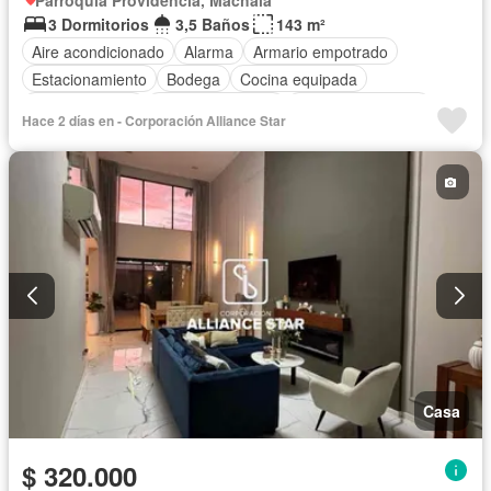
Parroquia Providencia, Machala
3 Dormitorios
3,5 Baños
143 m²
Aire acondicionado
Alarma
Armario empotrado
Estacionamiento
Bodega
Cocina equipada
Cocina integral
Vista panorámica
Cuarto de servicio
Hace 2 días en - Corporación Alliance Star
Patio
Área para niños
Conserje
Acceso para personas con discapacidad
Jardín
Garita de guardianía
Seguridad
Piscina
Cancha de tenis
Balcón
Electricidad
Internet
Terraza
Agua
Parrilla
Wifi
Parcialmente amoblado
Casa
$ 320.000