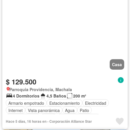
Casa
$ 129.500
Parroquia Providencia, Machala
4 Dormitorios
4,5 Baños
200 m²
Armario empotrado
Estacionamiento
Electricidad
Internet
Vista panorámica
Agua
Patio
Área para niños
Jardín
Garita de guardianía
Hace 5 días, 16 horas en - Corporación Alliance Star
Seguridad
Cancha de tenis
Aire acondicionado
Balcón