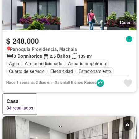
Casa
$ 248.000
Parroquia Providencia, Machala
3 Dormitorios
2,5 Baños
139 m²
Agua
Aire acondicionado
Armario empotrado
Cuarto de servicio
Electricidad
Estacionamiento
Garita de guardianía
Jardín
Patio
Piscina
Seguridad
Hace 1 semana, 2 días en - Galeniall Bienes Raíces
Casa
34 resultados