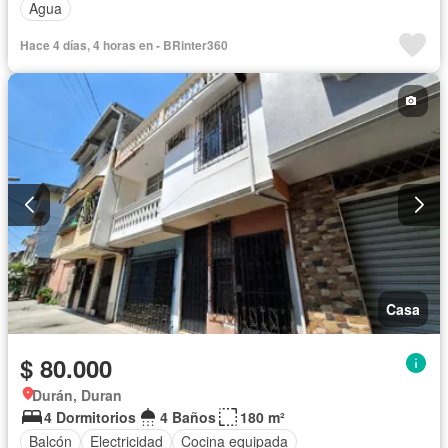
Agua
Hace 4 días, 4 horas en - BRinter360
Casa
$ 80.000
Durán, Duran
4 Dormitorios
4 Baños
180 m²
Balcón
Electricidad
Cocina equipada