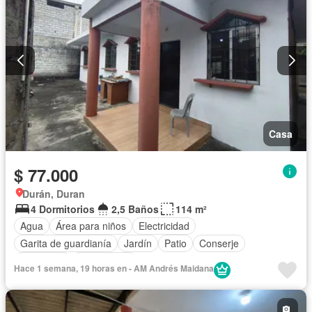
Casa
$ 77.000
Durán, Duran
4 Dormitorios
2,5 Baños
114 m²
Agua
Área para niños
Electricidad
Garita de guardianía
Jardín
Patio
Conserje
Seguridad
Sin amoblar
Hace 1 semana, 19 horas en - AM Andrés Maidana