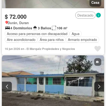
Casa
$ 72.000
Destacado
Durán, Duran
4 Dormitorios
3 Baños
106 m²
Acceso para personas con discapacidad
Agua
Aire acondicionado
Área para niños
Armario empotrado
Bodega
Cancha de tenis
Cocina equipada
Electricidad
16 jun 2026 en - El Marquéz Propiedades y Negocios
Estacionamiento
Garita de guardianía
Jardín
Patio
Piscina
Seguridad
Sin amoblar