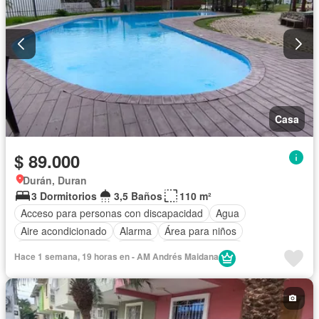
Casa
$ 89.000
Durán, Duran
3 Dormitorios
3,5 Baños
110 m²
Acceso para personas con discapacidad
Agua
Aire acondicionado
Alarma
Área para niños
Armario empotrado
Parrilla
Cancha de tenis
Hace 1 semana, 19 horas en - AM Andrés Maidana
Cocina equipada
Electricidad
Estacionamiento
Garita de guardianía
Internet
Jardín
Patio
Conserje
Seguridad
Wifi
Parcialmente amoblado