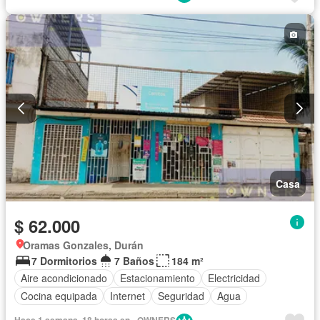
Casa
$ 62.000
Oramas Gonzales, Durán
7 Dormitorios
7 Baños
184 m²
Aire acondicionado
Estacionamiento
Electricidad
Cocina equipada
Internet
Seguridad
Agua
Hace 1 semana, 18 horas en - OWNERS