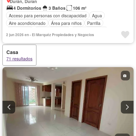
Durán, Duran
4 Dormitorios
3 Baños
106 m²
Acceso para personas con discapacidad
Agua
Aire acondicionado
Área para niños
Parrilla
Calefacción
Cancha de tenis
Cocina equipada
2 jun 2026 en - El Marquéz Propiedades y Negocios
Electricidad
Estacionamiento
Garita de guardianía
Jardín
Patio
Piscina
Conserje
Seguridad
Casa
Sin amoblar
71 resultados