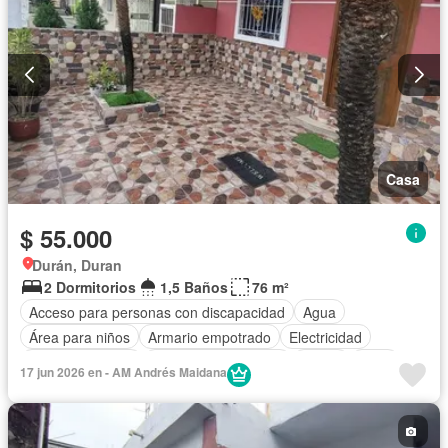
Casa
$ 55.000
Durán, Duran
2 Dormitorios
1,5 Baños
76 m²
Acceso para personas con discapacidad
Agua
Área para niños
Armario empotrado
Electricidad
Estacionamiento
Garita de guardianía
Jardín
Patio
17 jun 2026 en - AM Andrés Maidana
Conserje
Seguridad
Sin amoblar