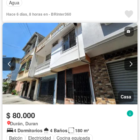
Agua
Hace 6 días, 8 horas en - BRinter360
Casa
$ 80.000
Durán, Duran
4 Dormitorios
4 Baños
180 m²
Balcón
Electricidad
Cocina equipada