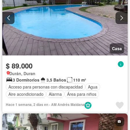
Casa
$ 89.000
Durán, Duran
3 Dormitorios
3,5 Baños
110 m²
Acceso para personas con discapacidad
Agua
Aire acondicionado
Alarma
Área para niños
Armario empotrado
Parrilla
Cancha de tenis
Hace 1 semana, 2 días en - AM Andrés Maidana
Cocina equipada
Electricidad
Estacionamiento
Garita de guardianía
Internet
Jardín
Patio
Conserje
Seguridad
Wifi
Parcialmente amoblado