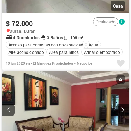
Casa
$ 72.000
Destacado
Durán, Duran
4 Dormitorios
3 Baños
106 m²
Acceso para personas con discapacidad
Agua
Aire acondicionado
Área para niños
Armario empotrado
Bodega
Cancha de tenis
Cocina equipada
Electricidad
16 jun 2026 en - El Marquéz Propiedades y Negocios
Estacionamiento
Garita de guardianía
Jardín
Patio
Piscina
Seguridad
Sin amoblar