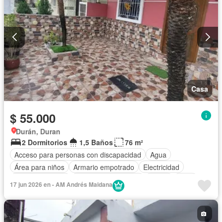
Casa
$ 55.000
Durán, Duran
2 Dormitorios
1,5 Baños
76 m²
Acceso para personas con discapacidad
Agua
Área para niños
Armario empotrado
Electricidad
Estacionamiento
Garita de guardianía
Jardín
Patio
17 jun 2026 en - AM Andrés Maidana
Conserje
Seguridad
Sin amoblar