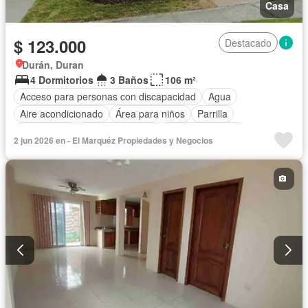
Casa
$ 123.000
Destacado
Durán, Duran
4 Dormitorios
3 Baños
106 m²
Acceso para personas con discapacidad
Agua
Aire acondicionado
Área para niños
Parrilla
Calefacción
Cancha de tenis
Cocina equipada
2 jun 2026 en - El Marquéz Propiedades y Negocios
Electricidad
Estacionamiento
Garita de guardianía
Jardín
Patio
Piscina
Conserje
Seguridad
Sin amoblar