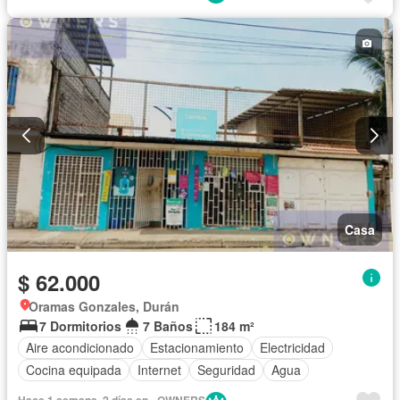
Casa
$ 62.000
Oramas Gonzales, Durán
7 Dormitorios
7 Baños
184 m²
Aire acondicionado
Estacionamiento
Electricidad
Cocina equipada
Internet
Seguridad
Agua
Hace 1 semana, 2 días en - OWNERS