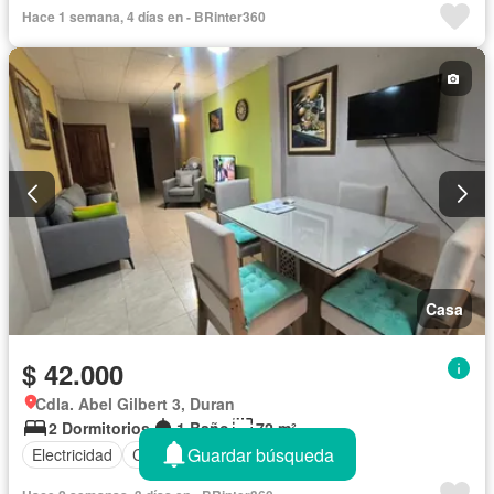
Hace 1 semana, 4 días en - BRinter360
Casa
$ 42.000
Cdla. Abel Gilbert 3, Duran
2 Dormitorios
1 Baño
72 m²
Guardar búsqueda
Electricidad
Cocina equipada
Agua