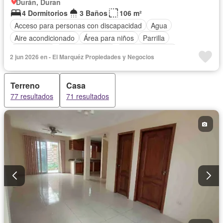
Durán, Duran
4 Dormitorios
3 Baños
106 m²
Acceso para personas con discapacidad
Agua
Aire acondicionado
Área para niños
Parrilla
Calefacción
Cancha de tenis
Cocina equipada
2 jun 2026 en - El Marquéz Propiedades y Negocios
Electricidad
Estacionamiento
Garita de guardianía
Jardín
Patio
Piscina
Conserje
Seguridad
Terreno
Casa
Sin amoblar
77 resultados
71 resultados