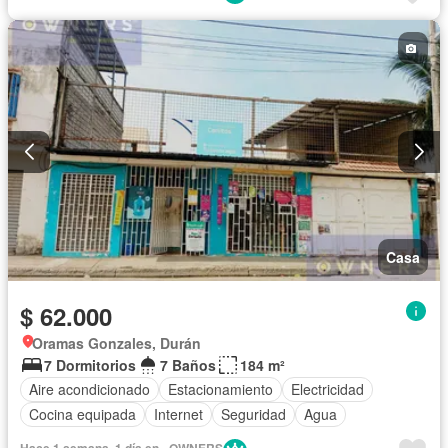
Casa
$ 62.000
Oramas Gonzales, Durán
7 Dormitorios
7 Baños
184 m²
Aire acondicionado
Estacionamiento
Electricidad
Cocina equipada
Internet
Seguridad
Agua
Hace 1 semana, 1 día en - OWNERS