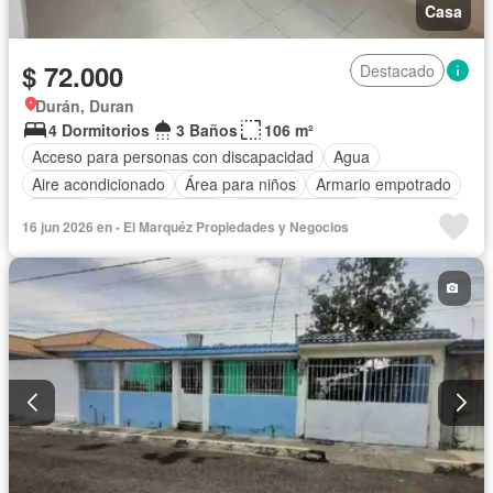
Casa
$ 72.000
Destacado
Durán, Duran
4 Dormitorios
3 Baños
106 m²
Acceso para personas con discapacidad
Agua
Aire acondicionado
Área para niños
Armario empotrado
Bodega
Cancha de tenis
Cocina equipada
Electricidad
16 jun 2026 en - El Marquéz Propiedades y Negocios
Estacionamiento
Garita de guardianía
Jardín
Patio
Piscina
Seguridad
Sin amoblar