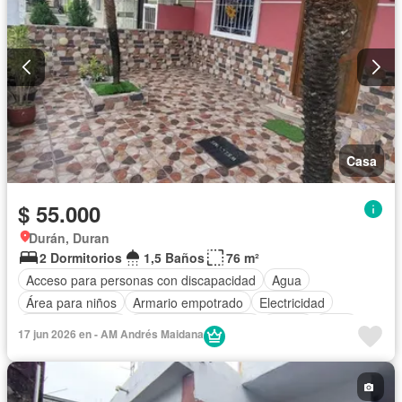
Casa
$ 55.000
Durán, Duran
2 Dormitorios
1,5 Baños
76 m²
Acceso para personas con discapacidad
Agua
Área para niños
Armario empotrado
Electricidad
Estacionamiento
Garita de guardianía
Jardín
Patio
17 jun 2026 en - AM Andrés Maidana
Conserje
Seguridad
Sin amoblar