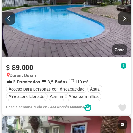
Casa
$ 89.000
Durán, Duran
3 Dormitorios
3,5 Baños
110 m²
Acceso para personas con discapacidad
Agua
Aire acondicionado
Alarma
Área para niños
Armario empotrado
Parrilla
Cancha de tenis
Hace 1 semana, 1 día en - AM Andrés Maidana
Cocina equipada
Electricidad
Estacionamiento
Garita de guardianía
Internet
Jardín
Patio
Conserje
Seguridad
Wifi
Parcialmente amoblado