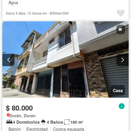
Agua
Hace 4 días, 12 horas en - BRinter360
Casa
$ 80.000
Durán, Duran
4 Dormitorios
4 Baños
180 m²
Balcón
Electricidad
Cocina equipada