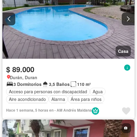
Casa
$ 89.000
Durán, Duran
3 Dormitorios
3,5 Baños
110 m²
Acceso para personas con discapacidad
Agua
Aire acondicionado
Alarma
Área para niños
Armario empotrado
Parrilla
Cancha de tenis
Hace 1 semana, 5 horas en - AM Andrés Maidana
Cocina equipada
Electricidad
Estacionamiento
Garita de guardianía
Internet
Jardín
Patio
Conserje
Seguridad
Wifi
Parcialmente amoblado