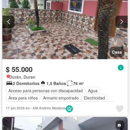
Casa
$ 55.000
Durán, Duran
2 Dormitorios
1,5 Baños
76 m²
Acceso para personas con discapacidad
Agua
Área para niños
Armario empotrado
Electricidad
Estacionamiento
Garita de guardianía
Jardín
Patio
17 jun 2026 en - AM Andrés Maidana
Conserje
Seguridad
Sin amoblar