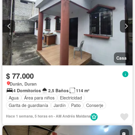
Casa
$ 77.000
Durán, Duran
4 Dormitorios
2,5 Baños
114 m²
Agua
Área para niños
Electricidad
Garita de guardianía
Jardín
Patio
Conserje
Seguridad
Sin amoblar
Hace 1 semana, 5 horas en - AM Andrés Maidana