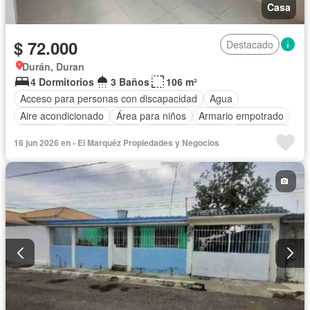
Casa
$ 72.000
Destacado
Durán, Duran
4 Dormitorios
3 Baños
106 m²
Acceso para personas con discapacidad
Agua
Aire acondicionado
Área para niños
Armario empotrado
Bodega
Cancha de tenis
Cocina equipada
Electricidad
16 jun 2026 en - El Marquéz Propiedades y Negocios
Estacionamiento
Garita de guardianía
Jardín
Patio
Piscina
Seguridad
Sin amoblar