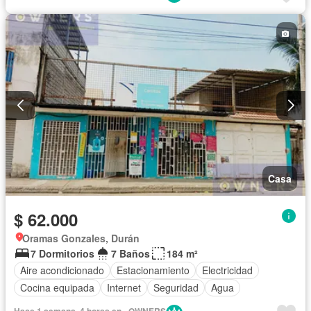
Casa
$ 62.000
Oramas Gonzales, Durán
7 Dormitorios
7 Baños
184 m²
Aire acondicionado
Estacionamiento
Electricidad
Cocina equipada
Internet
Seguridad
Agua
Hace 1 semana, 4 horas en - OWNERS