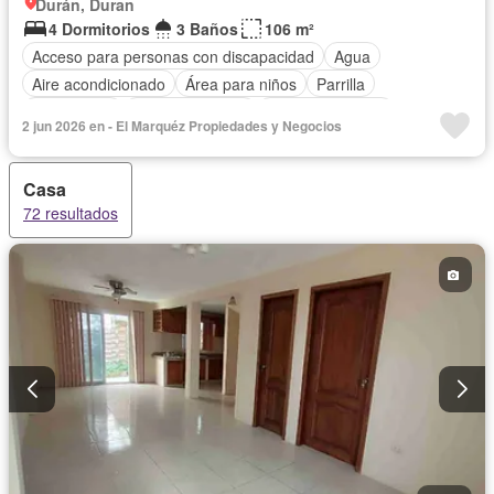
Durán, Duran
4 Dormitorios
3 Baños
106 m²
Acceso para personas con discapacidad
Agua
Aire acondicionado
Área para niños
Parrilla
Calefacción
Cancha de tenis
Cocina equipada
2 jun 2026 en - El Marquéz Propiedades y Negocios
Electricidad
Estacionamiento
Garita de guardianía
Jardín
Patio
Piscina
Conserje
Seguridad
Casa
Sin amoblar
72 resultados