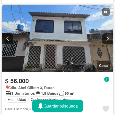
Casa
$ 56.000
Cdla. Abel Gilbert 3, Duran
3 Dormitorios
1,5 Baños
90 m²
Electricidad
Cocina equipada
Agua
Guardar búsqueda
Hace 1 semana, 3 horas en - BRinter360